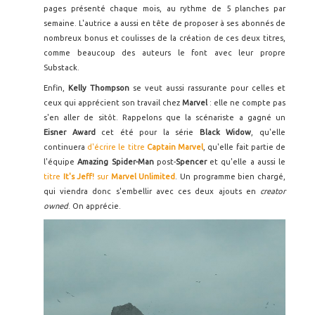
pages présenté chaque mois, au rythme de 5 planches par
semaine. L'autrice a aussi en tête de proposer à ses abonnés de
nombreux bonus et coulisses de la création de ces deux titres,
comme beaucoup des auteurs le font avec leur propre
Substack.
Enfin,
Kelly Thompson
se veut aussi rassurante pour celles et
ceux qui apprécient son travail chez
Marvel
: elle ne compte pas
s'en aller de sitôt. Rappelons que la scénariste a gagné un
Eisner Award
cet été pour la série
Black Widow
, qu'elle
continuera
d'écrire le titre
Captain Marvel
, qu'elle fait partie de
l'équipe
Amazing Spider-Man
post-
Spencer
et qu'elle a aussi le
titre
It's Jeff!
sur
Marvel Unlimited
. Un programme bien chargé,
qui viendra donc s'embellir avec ces deux ajouts en
creator
owned
. On apprécie.