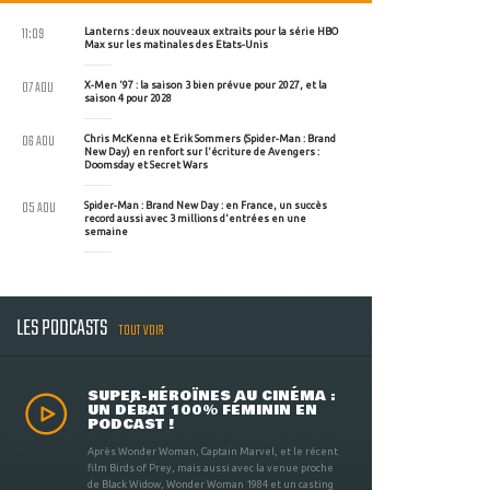
11:09
Lanterns : deux nouveaux extraits pour la série HBO
Max sur les matinales des Etats-Unis
07 AOU
X-Men '97 : la saison 3 bien prévue pour 2027, et la
saison 4 pour 2028
06 AOU
Chris McKenna et Erik Sommers (Spider-Man : Brand
New Day) en renfort sur l'écriture de Avengers :
Doomsday et Secret Wars
05 AOU
Spider-Man : Brand New Day : en France, un succès
record aussi avec 3 millions d'entrées en une
semaine
LES PODCASTS
TOUT VOIR
SUPER-HÉROÏNES AU CINÉMA :
UN DÉBAT 100% FÉMININ EN
PODCAST !
Après Wonder Woman, Captain Marvel, et le récent
film Birds of Prey, mais aussi avec la venue proche
de Black Widow, Wonder Woman 1984 et un casting