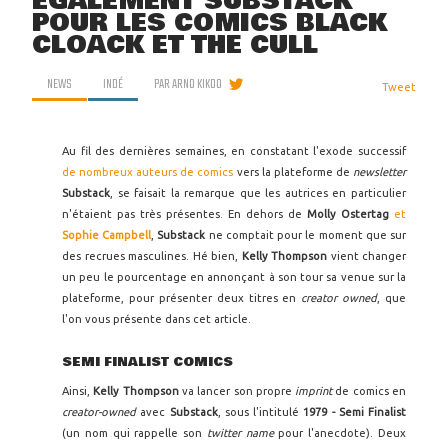
ÉGALEMENT SUBSTACK
POUR LES COMICS BLACK
CLOACK ET THE CULL
NEWS
INDÉ
PAR
ARNO KIKOO
Tweet
Au fil des dernières semaines, en constatant l'exode successif
de nombreux auteurs de comics
vers la plateforme de
newsletter
Substack
, se faisait la remarque que les autrices en particulier
n'étaient pas très présentes. En dehors de
Molly Ostertag
et
Sophie Campbell
,
Substack
ne comptait pour le moment que sur
des recrues masculines. Hé bien,
Kelly Thompson
vient changer
un peu le pourcentage en annonçant à son tour sa venue sur la
plateforme, pour présenter deux titres en
creator owned
, que
l'on vous présente dans cet article.
SEMI FINALIST COMICS
Ainsi,
Kelly Thompson
va lancer son propre
imprint
de comics en
creator-owned
avec
Substack
, sous l'intitulé
1979 - Semi Finalist
(un nom qui rappelle son
twitter name
pour l'anecdote). Deux