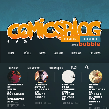
CONNEXION
INSCRIPTION
HOME
BRÈVES
NEWS
AGENDA
REVIEWS
PREVIEWS
PLUS
DOSSIERS
INTERVIEWS
CHRONIQUES
SUPERGIRL
"CHAQUE
L'AMOUR
HELEN
ET
AUTEUR
ET LA
DE
HELEN
S'INSPIRE
VERMINE
WYNDHORN
DE
DU
: WILL
ET
WYNDHORN
MONDE
MCPHAIL,
WONDER
:
RÉEL" :
OU L'ART
WOMAN :
RENCONTRE
...
DE ...
TOM
AVEC ...
KING ET
INTERVIEW
INTERVIEW
1
1
...
INTERVIEW
4
INTERVIEW
3