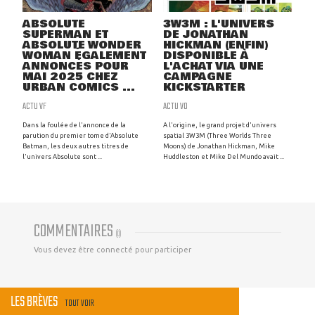
ABSOLUTE
3W3M : L'UNIVERS
SUPERMAN ET
DE JONATHAN
ABSOLUTE WONDER
HICKMAN (ENFIN)
WOMAN ÉGALEMENT
DISPONIBLE À
ANNONCÉS POUR
L'ACHAT VIA UNE
MAI 2025 CHEZ
CAMPAGNE
URBAN COMICS ...
KICKSTARTER
ACTU VF
ACTU VO
Dans la foulée de l'annonce de la
A l'origine, le grand projet d'univers
parution du premier tome d'Absolute
spatial 3W3M (Three Worlds Three
Batman, les deux autres titres de
Moons) de Jonathan Hickman, Mike
l'univers Absolute sont ...
Huddleston et Mike Del Mundo avait ...
COMMENTAIRES
(
0
)
Vous devez être connecté pour participer
LES BRÈVES
TOUT VOIR