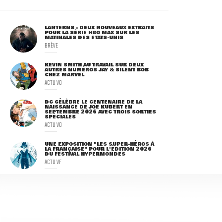
LANTERNS : DEUX NOUVEAUX EXTRAITS
POUR LA SÉRIE HBO MAX SUR LES
MATINALES DES ETATS-UNIS
BRÈVE
KEVIN SMITH AU TRAVAIL SUR DEUX
AUTRES NUMÉROS JAY & SILENT BOB
CHEZ MARVEL
ACTU VO
DC CÉLÈBRE LE CENTENAIRE DE LA
NAISSANCE DE JOE KUBERT EN
SEPTEMBRE 2026 AVEC TROIS SORTIES
SPÉCIALES
ACTU VO
UNE EXPOSITION "LES SUPER-HÉROS À
LA FRANÇAISE" POUR L'ÉDITION 2026
DU FESTIVAL HYPERMONDES
ACTU VF