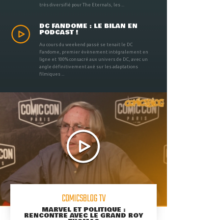
très diversifié pour The Eternals, les ...
DC FANDOME : LE BILAN EN
PODCAST !
Au cours du weekend passé se tenait le DC
Fandome, premier évènement intégralement en
ligne et 100% consacré aux univers de DC, avec un
angle définitivement axé sur les adaptations
filmiques ...
COMICSBLOG TV
MARVEL ET POLITIQUE :
RENCONTRE AVEC LE GRAND ROY