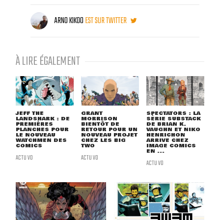
ARNO KIKOO
EST SUR TWITTER
À LIRE ÉGALEMENT
JEFF THE
GRANT
SPECTATORS : LA
LANDSHARK : DE
MORRISON
SÉRIE SUBSTACK
PREMIÈRES
BIENTÔT DE
DE BRIAN K.
PLANCHES POUR
RETOUR POUR UN
VAUGHN ET NIKO
LE NOUVEAU
NOUVEAU PROJET
HENRICHON
WATCHMEN DES
CHEZ LES BIG
ARRIVE CHEZ
COMICS
TWO
IMAGE COMICS
EN ...
ACTU VO
ACTU VO
ACTU VO