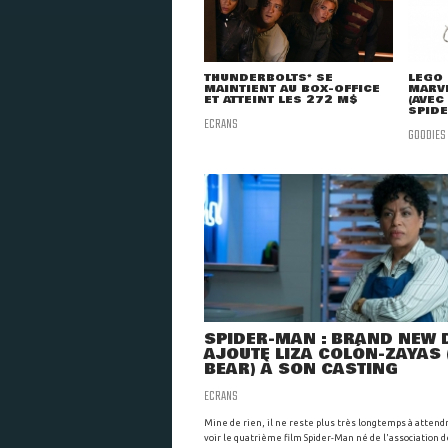
THUNDERBOLTS* SE
LEGO 
MAINTIENT AU BOX-OFFICE
MARVE
ET ATTEINT LES 272 M$
(AVEC
SPID
ECRANS
GOODIES
SPIDER-MAN : BRAND NEW 
AJOUTE LIZA COLÓN-ZAYAS 
BEAR) À SON CASTING
ECRANS
Mine de rien, il ne reste plus très longtemps à attend
voir le quatrième film Spider-Man né de l'association 