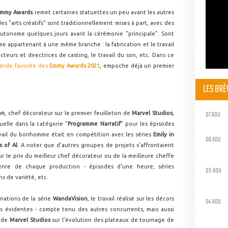
Emmy Awards
remet certaines statuettes un peu avant les autres
des "arts créatifs" sont traditionnellement mises à part, avec des
autonome quelques jours avant la cérémonie "principale". Sont
 appartenant à une même branche : la fabrication et le travail
teurs et directrices de casting, le travail du son, etc. Dans ce
ande favorite des
Emmy Awards 2021
, empoche déjà un premier
LES BR
07 AOU
on
, chef décorateur sur le premier feuilleton de
Marvel Studios
,
uelle dans la catégorie "
Programme Narratif
" pour les épisodes
avail du bonhomme était en compétition avec les séries
Emily in
06 AOU
s of Al
. A noter que d'autres groupes de projets s'affrontaient
r le prix du meilleur chef décorateur ou de la meilleure cheffe
enre de chaque production - épisodes d'une heure, séries
05 AOU
s de variété, etc.
inations de la série
WandaVision
, le travail réalisé sur les décors
04 AOU
lus évidentes - compte tenu des autres concurrents, mais aussi
s de
Marvel Studios
sur l'évolution des plateaux de tournage de