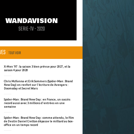
WANDAVISION
SERIE-TV - 2020
ÈVES
TOUT VOIR
X-Men '97 : la saison 3 bien prévue pour 2027, et la
saison 4 pour 2028
Chris McKenna et Erik Sommers (Spider-Man : Brand
New Day) en renfort sur l'écriture de Avengers :
Doomsday et Secret Wars
Spider-Man : Brand New Day : en France, un succès
record aussi avec 3 millions d'entrées en une
semaine
Spider-Man : Brand New Day : comme attendu, le film
de Destin Daniel Cretton dépasse le milliard au box-
office en un temps record