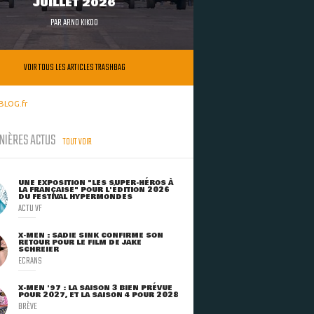
JUILLET 2026
PAR
ARNO KIKOO
VOIR TOUS LES ARTICLES TRASHBAG
BLOG.fr
NIÈRES ACTUS
TOUT VOIR
UNE EXPOSITION "LES SUPER-HÉROS À
LA FRANÇAISE" POUR L'ÉDITION 2026
DU FESTIVAL HYPERMONDES
ACTU VF
X-MEN : SADIE SINK CONFIRME SON
RETOUR POUR LE FILM DE JAKE
SCHREIER
ECRANS
X-MEN '97 : LA SAISON 3 BIEN PRÉVUE
POUR 2027, ET LA SAISON 4 POUR 2028
BRÈVE