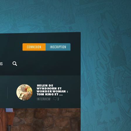
CONNEXION
INSCRIPTION
US
HELEN DE
WYNDHORN ET
WONDER WOMAN :
TOM KING ET ...
INTERVIEW
3