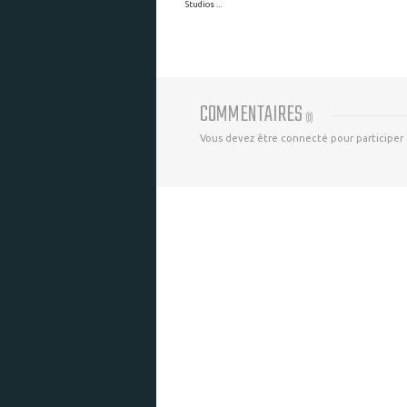
Studios ...
COMMENTAIRES
(
0
)
Vous devez être connecté pour participer