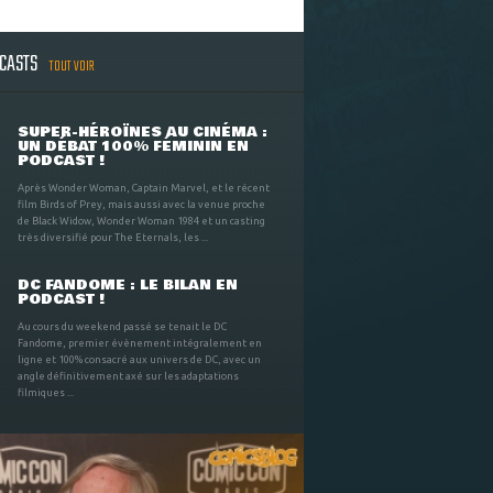
DCASTS
TOUT VOIR
SUPER-HÉROÏNES AU CINÉMA :
UN DÉBAT 100% FÉMININ EN
PODCAST !
Après Wonder Woman, Captain Marvel, et le récent
film Birds of Prey, mais aussi avec la venue proche
de Black Widow, Wonder Woman 1984 et un casting
très diversifié pour The Eternals, les ...
DC FANDOME : LE BILAN EN
PODCAST !
Au cours du weekend passé se tenait le DC
Fandome, premier évènement intégralement en
ligne et 100% consacré aux univers de DC, avec un
angle définitivement axé sur les adaptations
filmiques ...