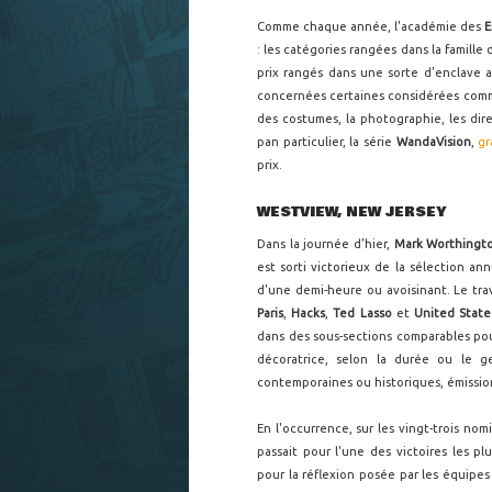
Comme chaque année, l'académie des
: les catégories rangées dans la famille 
prix rangés dans une sorte d'enclave 
concernées certaines considérées comme
des costumes, la photographie, les direc
pan particulier, la série
WandaVision
,
gr
prix.
WESTVIEW, NEW JERSEY
Dans la journée d'hier,
Mark Worthingt
est sorti victorieux de la sélection ann
d'une demi-heure ou avoisinant. Le tr
Paris
,
Hacks
,
Ted Lasso
et
United State
dans des sous-sections comparables pou
décoratrice, selon la durée ou le g
contemporaines ou historiques, émission
En l'occurrence, sur les vingt-trois nom
passait pour l'une des victoires les p
pour la réflexion posée par les équipe