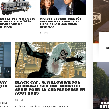
FAIT LE PLEIN DE SETS
MARVEL DEVRAIT BIENTÔT
L POUR L'ÉTÉ 2025
PUBLIER DES COMICS X-
 BEAUCOUP DE
FILES SELON JONATHAN
ER-MAN)
HICKMAN
ACTU VO
R
DAY
BLACK CAT : G. WILLOW WILSON
(THE
AU TRAVAIL SUR UNE NOUVELLE
SÉRIE POUR LA CHAPARDEUSE EN
AOÛT 2025
ACTU VO
QUA
re pour
RETE
de Marvel
L'idée de relancer le personnage de Black Cat était