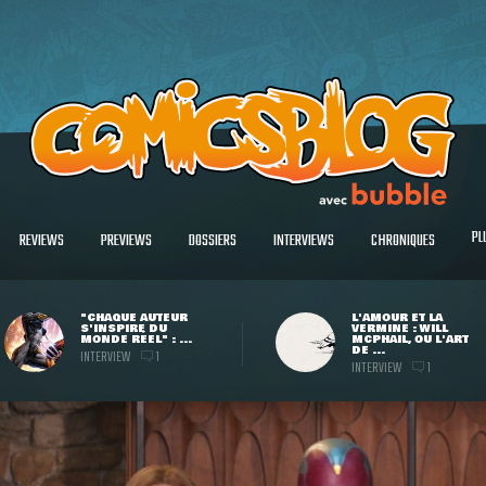
PL
REVIEWS
PREVIEWS
DOSSIERS
INTERVIEWS
CHRONIQUES
"CHAQUE AUTEUR
L'AMOUR ET LA
S'INSPIRE DU
VERMINE : WILL
MONDE RÉEL" : ...
MCPHAIL, OU L'ART
DE ...
INTERVIEW
1
INTERVIEW
1