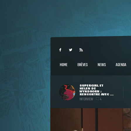
HOME
BRÈVES
NEWS
AGENDA
SUPERGIRL ET
HELEN DE
WYNDHORN :
RENCONTRE AVEC ...
INTERVIEW
4