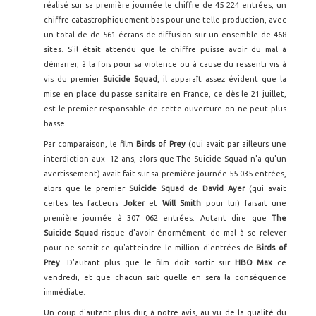
réalisé sur sa première journée le chiffre de 45 224 entrées, un
chiffre catastrophiquement bas pour une telle production, avec
un total de de 561 écrans de diffusion sur un ensemble de 468
sites. S'il était attendu que le chiffre puisse avoir du mal à
démarrer, à la fois pour sa violence ou à cause du ressenti vis à
vis du premier
Suicide Squad
, il apparaît assez évident que la
mise en place du passe sanitaire en France, ce dès le 21 juillet,
est le premier responsable de cette ouverture on ne peut plus
basse.
Par comparaison, le film
Birds of Prey
(qui avait par ailleurs une
interdiction aux -12 ans, alors que The Suicide Squad n'a qu'un
avertissement) avait fait sur sa première journée 55 035 entrées,
alors que le premier
Suicide Squad
de
David Ayer
(qui avait
certes les facteurs
Joker
et
Will Smith
pour lui) faisait une
première journée à 307 062 entrées. Autant dire que
The
Suicide Squad
risque d'avoir énormément de mal à se relever
pour ne serait-ce qu'atteindre le million d'entrées de
Birds of
Prey
. D'autant plus que le film doit sortir sur
HBO Max
ce
vendredi, et que chacun sait quelle en sera la conséquence
immédiate.
Un coup d'autant plus dur, à notre avis, au vu de la qualité du