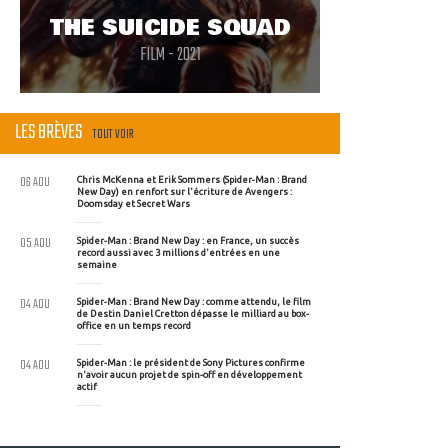
THE SUICIDE SQUAD
FILM - 2021
LES BRÈVES
TOUT VOIR
06 AOU
Chris McKenna et Erik Sommers (Spider-Man : Brand
New Day) en renfort sur l'écriture de Avengers :
Doomsday et Secret Wars
05 AOU
Spider-Man : Brand New Day : en France, un succès
record aussi avec 3 millions d'entrées en une
semaine
04 AOU
Spider-Man : Brand New Day : comme attendu, le film
de Destin Daniel Cretton dépasse le milliard au box-
office en un temps record
04 AOU
Spider-Man : le président de Sony Pictures confirme
n'avoir aucun projet de spin-off en développement
actif