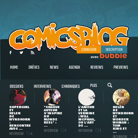
CONNEXION
INSCRIPTION
HOME
BRÈVES
NEWS
AGENDA
REVIEWS
PREVIEWS
PLUS
DOSSIERS
INTERVIEWS
CHRONIQUES
SUPERGIRL
"CHAQUE
L'AMOUR
HELEN
ET
AUTEUR
ET LA
DE
HELEN
S'INSPIRE
VERMINE
WYNDHORN
DE
DU
: WILL
ET
WYNDHORN
MONDE
MCPHAIL,
WONDER
:
RÉEL" :
OU L'ART
WOMAN :
RENCONTRE
...
DE ...
TOM
AVEC ...
KING ET
INTERVIEW
INTERVIEW
1
1
...
INTERVIEW
4
INTERVIEW
3