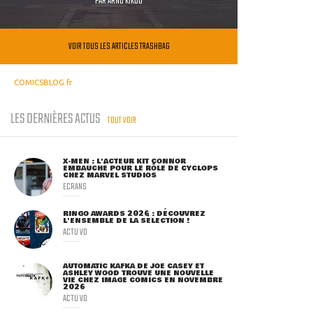
PAR
ARNO KIKOO
VOIR TOUS LES ARTICLES TRASHBAG
COMICSBLOG.fr
LES DERNIÈRES ACTUS
TOUT VOIR
X-MEN : L'ACTEUR KIT CONNOR
EMBAUCHÉ POUR LE RÔLE DE CYCLOPS
CHEZ MARVEL STUDIOS
ECRANS
RINGO AWARDS 2026 : DÉCOUVREZ
L'ENSEMBLE DE LA SÉLECTION !
ACTU VO
AUTOMATIC KAFKA DE JOE CASEY ET
ASHLEY WOOD TROUVE UNE NOUVELLE
VIE CHEZ IMAGE COMICS EN NOVEMBRE
2026
ACTU VO