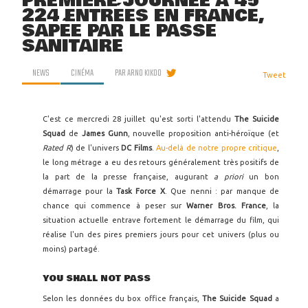
PREMIÈRE JOURNÉE À 45
224 ENTRÉES EN FRANCE,
SAPÉE PAR LE PASSE
SANITAIRE
NEWS
CINÉMA
PAR
ARNO KIKOO
Tweet
C'est ce mercredi 28 juillet qu'est sorti l'attendu
The Suicide
Squad
de
James Gunn
, nouvelle proposition anti-héroïque (et
Rated R
) de l'univers
DC Films
.
Au-delà de notre propre critique
,
le long métrage a eu des retours généralement très positifs de
la part de la presse française, augurant
a priori
un bon
démarrage pour la
Task Force X
. Que nenni : par manque de
chance qui commence à peser sur
Warner Bros. France
, la
situation actuelle entrave fortement le démarrage du film, qui
réalise l'un des pires premiers jours pour cet univers (plus ou
moins) partagé.
YOU SHALL NOT PASS
Selon les données du box office français,
The Suicide Squad
a