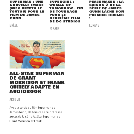
SUPERMAN : UNE
SUPERGIRL :
PEACEMAKER : LA
NOUVELLE IMAGE
WOMAN OF
SAISON 2 DE LA
(AVEC KRYPTO LE
TOMORROW : FIN
SÉRIE DE JAMES
TOUTOU) POUR LE
DE TOURNAGE
GUNN LÂCHE SON
FILM DE JAMES
POUR LE
PREMIER TRAILER
GUNN
DEUXIÈME FILM
!
DE DC STUDIOS
BRÈVE
ECRANS
ECRANS
ALL-STAR SUPERMAN
DE GRANT
MORRISON ET FRANK
QUITELY ADAPTÉ EN
AUDIOBOOK
ACTU VO
Avec la sortie du film Superman de
James Gunn, DC Comics se réintéresse
au cas de la série All-Star Superman de
Grant Morrison et Frank ...