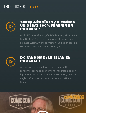
LES PODCASTS
TOUT VOIR
SUPER-HÉROÏNES AU CINÉMA :
UN DÉBAT 100% FÉMININ EN
PODCAST !
Après Wonder Woman, Captain Marvel, et le récent
film Birds of Prey, mais aussi avec la venue proche
de Black Widow, Wonder Woman 1984 et un casting
très diversifié pour The Eternals, les ...
DC FANDOME : LE BILAN EN
PODCAST !
Au cours du weekend passé se tenait le DC
Fandome, premier évènement intégralement en
ligne et 100% consacré aux univers de DC, avec un
angle définitivement axé sur les adaptations
filmiques ...