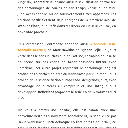
vingt dix,
Aphrodite IX
incarne aussi la sexualisation normalisée
des personnages de comics de son temps, vêtue d'une mini-
jupe occasionnelle ou de sous-vêtements très apparents. Les
éditions
Semic
s'étaient déjà chargées de la première mini de
Wohl
et
Finch
, que
Réflexions
rééditera en un seul volume, en
novembre prochain.
Plus intéressant, l'entreprise annonce aussi
la seconde série
Aphrodie IX
(2013)
de
Matt Hawkins
et
Stjepan Sejic
. Toujours
versé dans le sensuel classique de l'artiste, champion de la mise
en scène sur ces codes de bande-dessinées flirtant avec
l'érotisme, cet autre projet reprenant le personnage original
profite des planches peintes du bonhomme pour un rendu plus
proche de la science-fiction européenne des grands jours, avec
davantage de numéros au compteur et une intrigue plus
développée.
Réflexions
proposera la série en deux volumes d'ici
2022.
On vous a promis une bombe, elle est canon avec une
chevelure verte ! En novembre Aphrodite IX, la série culte par
David Wohl David Finch débarque en librairie !! Et pour 2022, ce