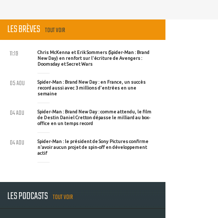
LES BRÈVES
TOUT VOIR
11:19
Chris McKenna et Erik Sommers (Spider-Man : Brand
New Day) en renfort sur l'écriture de Avengers :
Doomsday et Secret Wars
05 AOU
Spider-Man : Brand New Day : en France, un succès
record aussi avec 3 millions d'entrées en une
semaine
04 AOU
Spider-Man : Brand New Day : comme attendu, le film
de Destin Daniel Cretton dépasse le milliard au box-
office en un temps record
04 AOU
Spider-Man : le président de Sony Pictures confirme
n'avoir aucun projet de spin-off en développement
actif
LES PODCASTS
TOUT VOIR