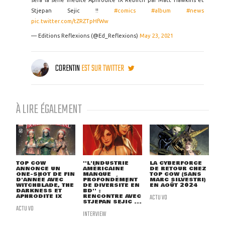
sera la série inédite Aphrodite IX Rebirth par Matt Hawkins et
Stjepan Sejic !!
#comics
#album
#news
pic.twitter.com/tZRZTpHfWw
— Editions Reflexions (@Ed_Reflexions)
May 23, 2021
CORENTIN
EST SUR TWITTER
À LIRE ÉGALEMENT
TOP COW
''L'INDUSTRIE
LA CYBERFORCE
ANNONCE UN
AMÉRICAINE
DE RETOUR CHEZ
ONE-SHOT DE FIN
MANQUE
TOP COW (SANS
D'ANNÉE AVEC
PROFONDÉMENT
MARC SILVESTRI)
WITCHBLADE, THE
DE DIVERSITÉ EN
EN AOÛT 2024
DARKNESS ET
BD'' :
APHRODITE IX
RENCONTRE AVEC
ACTU VO
STJEPAN SEJIC ...
ACTU VO
INTERVIEW