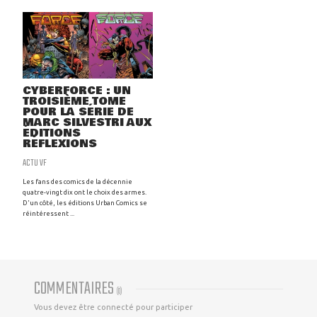
CYBERFORCE : UN
TROISIÈME TOME
POUR LA SÉRIE DE
MARC SILVESTRI AUX
ÉDITIONS
RÉFLEXIONS
ACTU VF
Les fans des comics de la décennie
quatre-vingt dix ont le choix des armes.
D'un côté, les éditions Urban Comics se
réintéressent ...
COMMENTAIRES
(
0
)
Vous devez être connecté pour participer