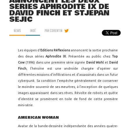
ANNONCENT LES DEUX
SÉRIES APHRODITE IX DE
DAVID FINCH ET STJEPAN
SEJIC
NEWS
INDÉ
PAR
CORENTIN
Les équipes d'
Editions Réflexions
annoncent la sortie prochaine
des deux séries
Aphrodite IX
. Présentée au public chez
Top
Cow
(1996) dans une première série signée
David Wohl
et
David
Finch
, l'héroïne est une androïde chargée d'opérer sur
différentes missions d'infiltrations et d'assassinats dans un futur
cyberpunk. Sa condition l'empêche généralement de conserver
le moindre souvenir de ses meurtres, à l'exception de quelques
images apparaissant dans ses rêves. Révolte de robots et quête
d'identité se promènent en toile de fond de cette première
mini-série.
AMERICAN WOMAN
Avatar de la bande-dessinée indépendante des années quatre-