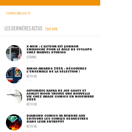
COMICSBLOG.fr
LES DERNIÈRES ACTUS
TOUT VOIR
X-MEN : L'ACTEUR KIT CONNOR
EMBAUCHÉ POUR LE RÔLE DE CYCLOPS
CHEZ MARVEL STUDIOS
ECRANS
RINGO AWARDS 2026 : DÉCOUVREZ
L'ENSEMBLE DE LA SÉLECTION !
ACTU VO
AUTOMATIC KAFKA DE JOE CASEY ET
ASHLEY WOOD TROUVE UNE NOUVELLE
VIE CHEZ IMAGE COMICS EN NOVEMBRE
2026
ACTU VO
DIAMOND COMICS VA RENDRE AUX
ÉDITEURS LES COMICS SÉQUESTRÉS
DANS LEUR ENTREPÔT
ACTU VO