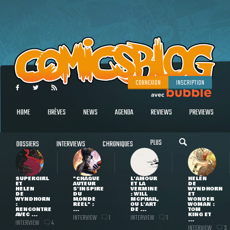
CONNEXION
INSCRIPTION
HOME
BRÈVES
NEWS
AGENDA
REVIEWS
PREVIEWS
PLUS
DOSSIERS
INTERVIEWS
CHRONIQUES
SUPERGIRL
"CHAQUE
L'AMOUR
HELEN
ET
AUTEUR
ET LA
DE
HELEN
S'INSPIRE
VERMINE
WYNDHORN
DE
DU
: WILL
ET
WYNDHORN
MONDE
MCPHAIL,
WONDER
:
RÉEL" :
OU L'ART
WOMAN :
RENCONTRE
...
DE ...
TOM
AVEC ...
KING ET
INTERVIEW
INTERVIEW
1
1
...
INTERVIEW
4
INTERVIEW
3