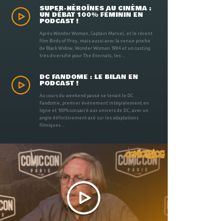
SUPER-HÉROÏNES AU CINÉMA :
UN DÉBAT 100% FÉMININ EN
PODCAST !
Après Wonder Woman, Captain Marvel, et le récent
film Birds of Prey, mais aussi avec la venue proche
de Black Widow, Wonder Woman 1984 et un casting
très diversifié pour The Eternals, les ...
DC FANDOME : LE BILAN EN
PODCAST !
Au cours du weekend passé se tenait le DC
Fandome, premier évènement intégralement en
ligne et 100% consacré aux univers de DC, avec un
angle définitivement axé sur les adaptations
filmiques ...