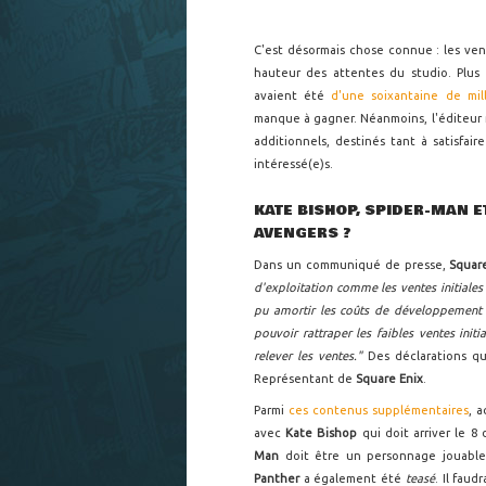
C'est désormais chose connue : les ve
hauteur des attentes du studio. Plus 
avaient été
d'une soixantaine de mill
manque à gagner. Néanmoins, l'éditeur n
additionnels, destinés tant à satisfair
intéressé(e)s.
KATE BISHOP, SPIDER-MAN 
AVENGERS ?
Dans un communiqué de presse,
Squar
d'exploitation comme les ventes initiales
pu amortir les coûts de développement d
pouvoir rattraper les faibles ventes ini
relever les ventes."
Des déclarations q
Représentant de
Square Enix
.
Parmi
ces contenus supplémentaires
, 
avec
Kate Bishop
qui doit arriver le 
Man
doit être un personnage jouable
Panther
a également été
teasé
. Il faud