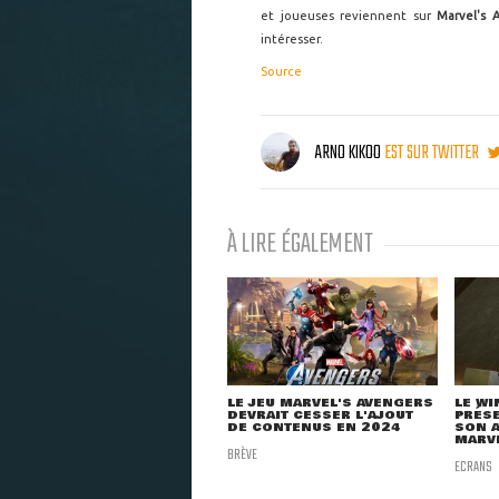
et joueuses reviennent sur
Marvel's 
intéresser.
Source
ARNO KIKOO
EST SUR TWITTER
À LIRE ÉGALEMENT
LE JEU MARVEL'S AVENGERS
LE WI
DEVRAIT CESSER L'AJOUT
PRÉSE
DE CONTENUS EN 2024
SON A
MARV
BRÈVE
ECRANS