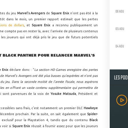
06 AOU
ntes du jeu
Marvel's Avengers
de
Square Enix
n'ont pas été à la
tôt dans le mois, un premier rapport estimait que les pertes
ions de dollars
, et
Square Enix
a reconnu publiquement un
05 AOU
e compte pas en rester là, avec l'arrivée de plusieurs contenus
e les joueurs qui ont déjà pris le jeu que de futurs potentiels
04 AOU
ET BLACK PANTHER POUR RELANCER MARVEL'S
e Enix
déclare donc : "
La section HD Games enregistre des pertes
LES PO
 de Marvel's Avengers ont été plus basses qu'espérées et n'ont pas
u jeu. Dans la seconde moitié de l'année fiscale, nous espérons
tiales en offrant un vaste contenu supplémentaire qui permettra de
ui sont parvenues de la voix de
Yosuke Matsuda
, Président et
accessibles sans frais, c'est notamment un premier DLC
Hawkeye
8 décembre prochain. Par la suite, on sait également que
Spider-
 exclusif pour la Playstation 4, tandis que du contenu
Black
ra voir si
Square Enix
réussit à fournir assez pour que les joueurs