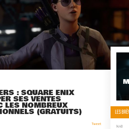
M
RS : SQUARE ENIX
ER SES VENTES
C LES NOMBREUX
IONNELS (GRATUITS)
LES BR
Tweet
14:40