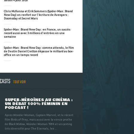
saison 4 pour 2028
Chris McKenna et Erik Sommers (Spider-Man : Brand
New Day) en renfort sur l'écriture de Avengers :
Doomsday et Secret Wars
Spider-Man : Brand New Day : en France, un succès
record aussi avec 3 millions d'entrées en une
semaine
Spider-Man : Brand New Day : comme attendu, le film
de Destin Daniel Cretton dépasse le milliard au box-
office en un temps record
DCASTS
TOUT VOIR
SUPER-HÉROÏNES AU CINÉMA :
UN DÉBAT 100% FÉMININ EN
PODCAST !
Après Wonder Woman, Captain Marvel, et le récent
film Birds of Prey, mais aussi avec la venue proche
de Black Widow, Wonder Woman 1984 et un casting
très diversifié pour The Eternals, les ...