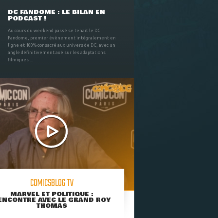
DC FANDOME : LE BILAN EN
PODCAST !
Au cours du weekend passé se tenait le DC
Fandome, premier évènement intégralement en
ligne et 100% consacré aux univers de DC, avec un
angle définitivement axé sur les adaptations
filmiques ...
COMICSBLOG TV
MARVEL ET POLITIQUE :
ENCONTRE AVEC LE GRAND ROY
THOMAS