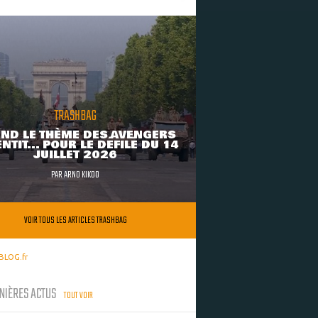
TRASHBAG
ND LE THÈME DES AVENGERS
NTIT... POUR LE DÉFILÉ DU 14
JUILLET 2026
PAR
ARNO KIKOO
VOIR TOUS LES ARTICLES TRASHBAG
BLOG.fr
NIÈRES ACTUS
TOUT VOIR