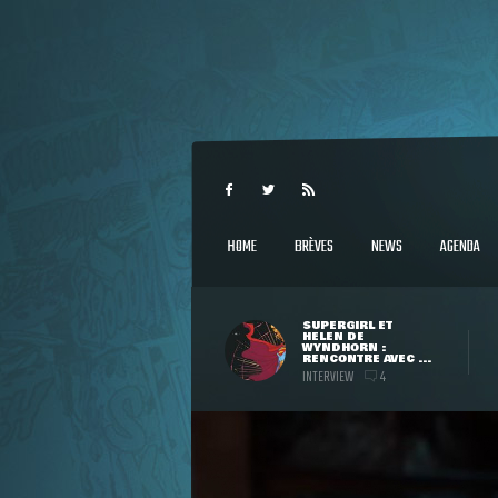
HOME
BRÈVES
NEWS
AGENDA
SUPERGIRL ET
HELEN DE
WYNDHORN :
RENCONTRE AVEC ...
INTERVIEW
4