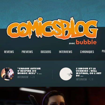
PL
REVIEWS
PREVIEWS
DOSSIERS
INTERVIEWS
CHRONIQUES
"CHAQUE AUTEUR
L'AMOUR ET LA
S'INSPIRE DU
VERMINE : WILL
MONDE RÉEL" : ...
MCPHAIL, OU L'ART
DE ...
INTERVIEW
1
INTERVIEW
1