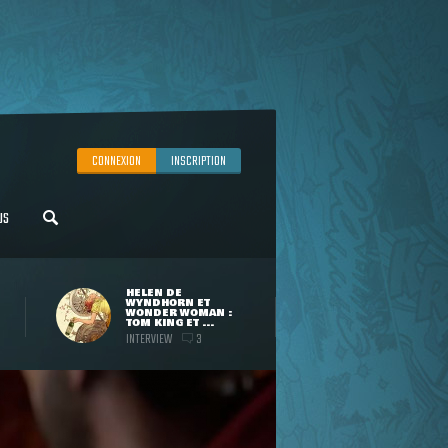
CONNEXION
INSCRIPTION
US
HELEN DE
WYNDHORN ET
WONDER WOMAN :
TOM KING ET ...
INTERVIEW
3