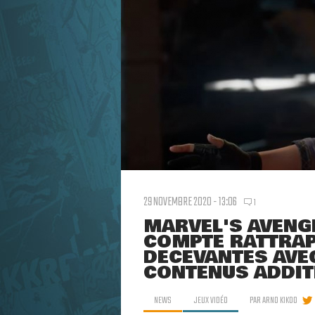
29 NOVEMBRE 2020 - 13:06
1
MARVEL'S AVENGE
COMPTE RATTRAP
DÉCEVANTES AVE
CONTENUS ADDIT
NEWS
JEUX VIDÉO
PAR
ARNO KIKOO