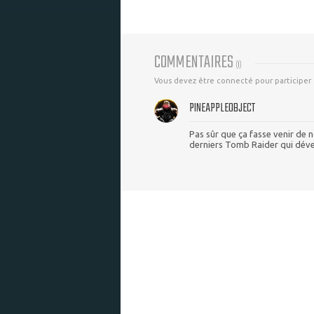
COMMENTAIRES
(
1
)
Vous devez être connecté pour participer
PINEAPPLEOBJECT
Pas sûr que ça fasse venir de no
derniers Tomb Raider qui dével