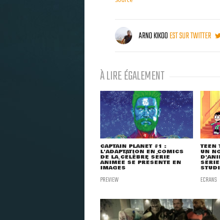
Source
ARNO KIKOO
EST SUR TWITTER
À LIRE ÉGALEMENT
CAPTAIN PLANET #1 :
TEEN 
L'ADAPTATION EN COMICS
UN NO
DE LA CÉLÈBRE SÉRIE
D'ANI
ANIMÉE SE PRÉSENTE EN
SÉRIE
IMAGES
STUDI
PREVIEW
ECRANS