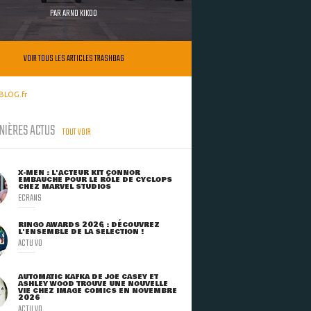
PAR
ARNO KIKOO
VOIR TOUS LES ARTICLES TRASHBAG
BLOG.fr
NIÈRES ACTUS
TOUT VOIR
X-MEN : L'ACTEUR KIT CONNOR
EMBAUCHÉ POUR LE RÔLE DE CYCLOPS
CHEZ MARVEL STUDIOS
ECRANS
RINGO AWARDS 2026 : DÉCOUVREZ
L'ENSEMBLE DE LA SÉLECTION !
ACTU VO
AUTOMATIC KAFKA DE JOE CASEY ET
ASHLEY WOOD TROUVE UNE NOUVELLE
VIE CHEZ IMAGE COMICS EN NOVEMBRE
2026
ACTU VO