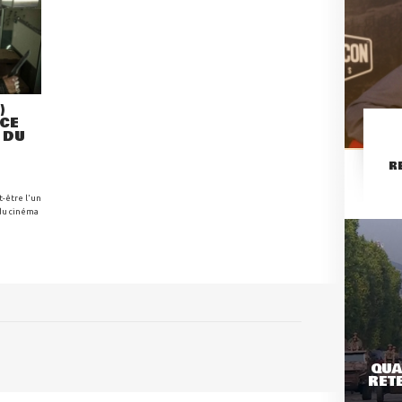
)
NCE
 DU
R
t-être l'un
 du cinéma
QUA
RETE