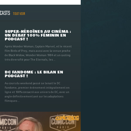
DCASTS
TOUT VOIR
SUPER-HÉROÏNES AU CINÉMA :
UN DÉBAT 100% FÉMININ EN
PODCAST !
Après Wonder Woman, Captain Marvel, et le récent
film Birds of Prey, mais aussi avec la venue proche
de Black Widow, Wonder Woman 1984 et un casting
très diversifié pour The Eternals, les ...
DC FANDOME : LE BILAN EN
PODCAST !
Au cours du weekend passé se tenait le DC
Fandome, premier évènement intégralement en
ligne et 100% consacré aux univers de DC, avec un
angle définitivement axé sur les adaptations
filmiques ...