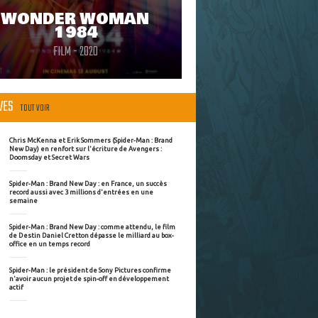
WONDER WOMAN
1984
FILM - 2020
ÈVES
TOUT VOIR
Chris McKenna et Erik Sommers (Spider-Man : Brand
New Day) en renfort sur l'écriture de Avengers :
Doomsday et Secret Wars
Spider-Man : Brand New Day : en France, un succès
record aussi avec 3 millions d'entrées en une
semaine
Spider-Man : Brand New Day : comme attendu, le film
de Destin Daniel Cretton dépasse le milliard au box-
office en un temps record
Spider-Man : le président de Sony Pictures confirme
n'avoir aucun projet de spin-off en développement
actif