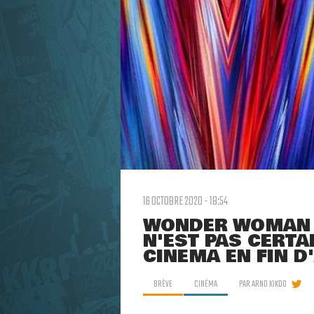
16 OCTOBRE 2020 - 18:54
WONDER WOMAN 1
N'EST PAS CERTA
CINÉMA EN FIN D
BRÈVE
CINÉMA
PAR
ARNO KIKOO