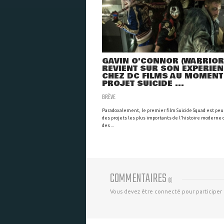
GAVIN O'CONNOR (WARRIOR
REVIENT SUR SON EXPÉRIE
CHEZ DC FILMS AU MOMENT
PROJET SUICIDE ...
BRÈVE
Paradoxalement, le premier film Suicide Squad est peu
des projets les plus importants de l'histoire moderne
des ...
COMMENTAIRES
(
0
)
Vous devez être connecté pour participer