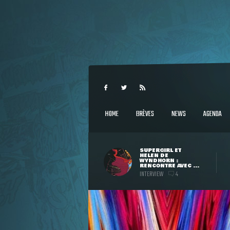
HOME
BRÈVES
NEWS
AGENDA
SUPERGIRL ET
HELEN DE
WYNDHORN :
RENCONTRE AVEC ...
INTERVIEW
4