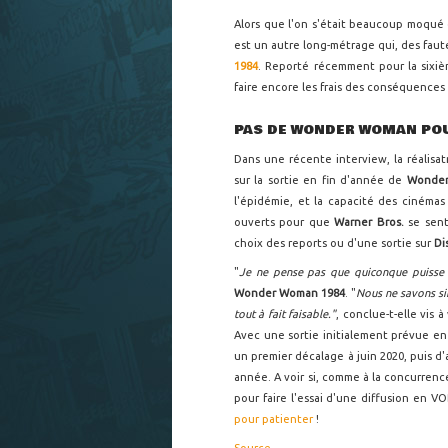
Alors que l'on s'était beaucoup moqué 
est un autre long-métrage qui, des fau
1984
. Reporté récemment pour la sixièm
faire encore les frais des conséquences
PAS DE WONDER WOMAN POU
Dans une récente interview, la réalisat
sur la sortie en fin d'année de
Wonder
l'épidémie, et la capacité des cinémas
ouverts pour que
Warner Bros.
se sent
choix des reports ou d'une sortie sur
Di
"
Je ne pense pas que quiconque puisse 
Wonder Woman 1984
. "
Nous ne savons si
tout à fait faisable."
, conclue-t-elle vis 
Avec une sortie initialement prévue en
un premier décalage à juin 2020, puis d'
année. A voir si, comme à la concurrenc
pour faire l'essai d'une diffusion en VO
pour patienter
!