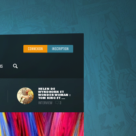
CONNEXION
INSCRIPTION
US
HELEN DE
WYNDHORN ET
WONDER WOMAN :
TOM KING ET ...
INTERVIEW
3