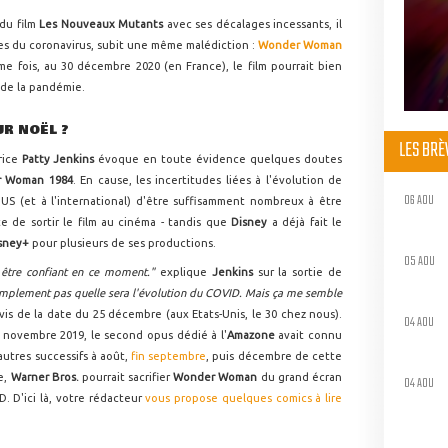
du film
Les Nouveaux Mutants
avec ses décalages incessants, il
tes du coronavirus, subit une même malédiction :
Wonder Woman
e fois, au 30 décembre 2020 (en France), le film pourrait bien
 de la pandémie.
R NOËL ?
LES BR
rice
Patty Jenkins
évoque en toute évidence quelques doutes
 Woman 1984
. En cause, les incertitudes liées à l'évolution de
06 AOU
 US (et à l'international) d'être suffisamment nombreux à être
e de sortir le film au cinéma - tandis que
Disney
a déjà fait le
sney+
pour plusieurs de ses productions.
05 AOU
être confiant en ce moment."
explique
Jenkins
sur la sortie de
mplement pas quelle sera l'évolution du COVID. Mais ça me semble
à vis de la date du 25 décembre (aux Etats-Unis, le 30 chez nous).
04 AOU
 novembre 2019, le second opus dédié à l'
Amazone
avait connu
autres successifs à août,
fin septembre
, puis décembre de cette
e,
Warner Bros.
pourrait sacrifier
Wonder Woman
du grand écran
04 AOU
D. D'ici là, votre rédacteur
vous propose quelques comics à lire