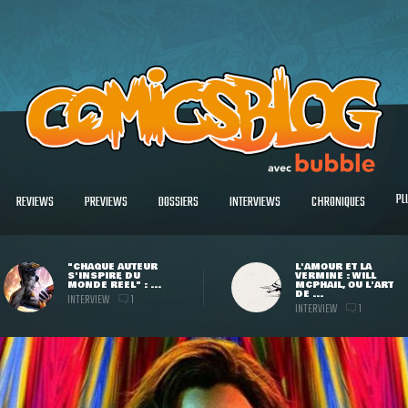
PL
REVIEWS
PREVIEWS
DOSSIERS
INTERVIEWS
CHRONIQUES
"CHAQUE AUTEUR
L'AMOUR ET LA
S'INSPIRE DU
VERMINE : WILL
MONDE RÉEL" : ...
MCPHAIL, OU L'ART
DE ...
INTERVIEW
1
INTERVIEW
1