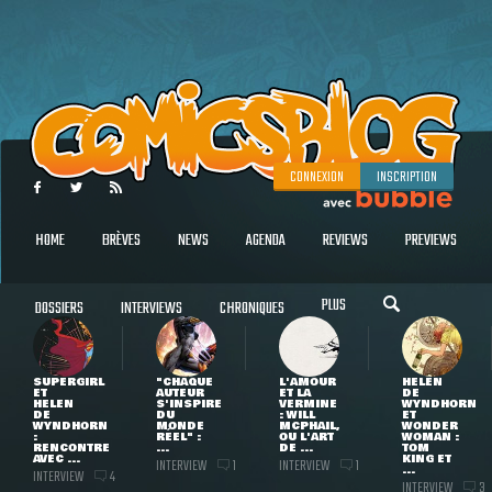
CONNEXION
INSCRIPTION
HOME
BRÈVES
NEWS
AGENDA
REVIEWS
PREVIEWS
PLUS
DOSSIERS
INTERVIEWS
CHRONIQUES
SUPERGIRL
"CHAQUE
L'AMOUR
HELEN
ET
AUTEUR
ET LA
DE
HELEN
S'INSPIRE
VERMINE
WYNDHORN
DE
DU
: WILL
ET
WYNDHORN
MONDE
MCPHAIL,
WONDER
:
RÉEL" :
OU L'ART
WOMAN :
RENCONTRE
...
DE ...
TOM
AVEC ...
KING ET
INTERVIEW
INTERVIEW
1
1
...
INTERVIEW
4
INTERVIEW
3