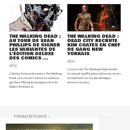
THE WALKING DEAD :
THE WALKING DEAD :
AU TOUR DE SEAN
DEAD CITY RECRUTE
PHILLIPS DE SIGNER
KIM COATES EN CHEF
LES VARIANTES DE
DE GANG NEW
L'ÉDITION DELUXE
YORKAIS
DES COMICS ...
BRÈVE
BRÈVE
L'univers de The Walking Dead connaît
L'édition Deluxe des comics The Walking
un second souffle grâce à diverses séries
Dead, une version remise en couleurs
se focalisant sur les personnages
par Dave McCaig de la longue série de
devenus les plus ...
Robert Kirkman et ...
COMMENTAIRES
(
0
)
Vous devez être connecté pour participer