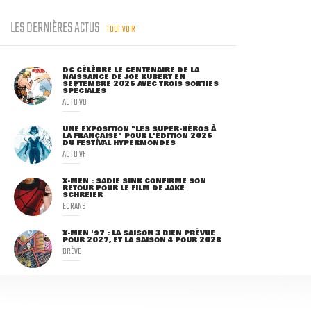
LES DERNIÈRES ACTUS
TOUT VOIR
DC CÉLÈBRE LE CENTENAIRE DE LA
NAISSANCE DE JOE KUBERT EN
SEPTEMBRE 2026 AVEC TROIS SORTIES
SPÉCIALES
ACTU VO
UNE EXPOSITION "LES SUPER-HÉROS À
LA FRANÇAISE" POUR L'ÉDITION 2026
DU FESTIVAL HYPERMONDES
ACTU VF
X-MEN : SADIE SINK CONFIRME SON
RETOUR POUR LE FILM DE JAKE
SCHREIER
ECRANS
X-MEN '97 : LA SAISON 3 BIEN PRÉVUE
POUR 2027, ET LA SAISON 4 POUR 2028
BRÈVE