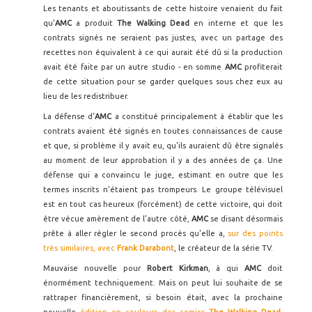
Les tenants et aboutissants de cette histoire venaient du fait
qu'
AMC
a produit
The Walking Dead
en interne et que les
contrats signés ne seraient pas justes, avec un partage des
recettes non équivalent à ce qui aurait été dû si la production
avait été faite par un autre studio - en somme
AMC
profiterait
de cette situation pour se garder quelques sous chez eux au
lieu de les redistribuer.
La défense d'
AMC
a constitué principalement à établir que les
contrats avaient été signés en toutes connaissances de cause
et que, si problème il y avait eu, qu'ils auraient dû être signalés
au moment de leur approbation il y a des années de ça. Une
défense qui a convaincu le juge, estimant en outre que les
termes inscrits n'étaient pas trompeurs. Le groupe télévisuel
est en tout cas heureux (forcément) de cette victoire, qui doit
être vécue amèrement de l'autre côté,
AMC
se disant désormais
prête à aller régler le second procès qu'elle a,
sur des points
très similaires, avec
Frank Darabont
, le créateur de la série TV.
Mauvaise nouvelle pour
Robert Kirkman
, à qui
AMC
doit
énormément techniquement. Mais on peut lui souhaite de se
rattraper financièrement, si besoin était, avec la prochaine