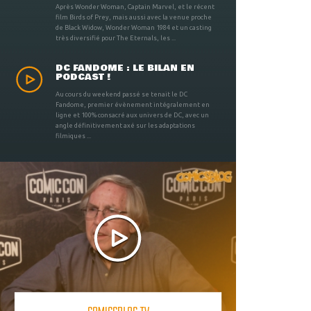
Après Wonder Woman, Captain Marvel, et le récent
film Birds of Prey, mais aussi avec la venue proche
de Black Widow, Wonder Woman 1984 et un casting
très diversifié pour The Eternals, les ...
DC FANDOME : LE BILAN EN
PODCAST !
Au cours du weekend passé se tenait le DC
Fandome, premier évènement intégralement en
ligne et 100% consacré aux univers de DC, avec un
angle définitivement axé sur les adaptations
filmiques ...