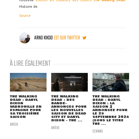
nouvelle
édition en couleurs des comics
The Walking Dead
.
Histoire de.
Source
ARNO KIKOO
EST SUR TWITTER
À LIRE ÉGALEMENT
THE WALKING
THE WALKING
THE WALKING
DEAD : DARYL
DEAD : DES
DEAD : DARYL
DIXON
BANDE-
DIXON : LA
VADROUILLE EN
ANNONCES POUR
SAISON 2
ESPAGNE POUR
LES NOUVELLES
ANNONCÉE POUR
SA TROISIÈME
SAISON DE DEAD
LE 29
SAISON
CITY ET DARYL
SEPTEMBRE 2024
DIXON - THE ...
(SOUS LE TITRE
BRÈVE
THE ...
BRÈVE
ECRANS