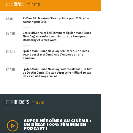
LES BRÈVES
TOUT VOIR
07 AOU
X-Men '97 : la saison 3 bien prévue pour 2027, et la
saison 4 pour 2028
06 AOU
Chris McKenna et Erik Sommers (Spider-Man : Brand
New Day) en renfort sur l'écriture de Avengers :
Doomsday et Secret Wars
05 AOU
Spider-Man : Brand New Day : en France, un succès
record aussi avec 3 millions d'entrées en une
semaine
04 AOU
Spider-Man : Brand New Day : comme attendu, le film
de Destin Daniel Cretton dépasse le milliard au box-
office en un temps record
LES PODCASTS
TOUT VOIR
SUPER-HÉROÏNES AU CINÉMA :
UN DÉBAT 100% FÉMININ EN
PODCAST !