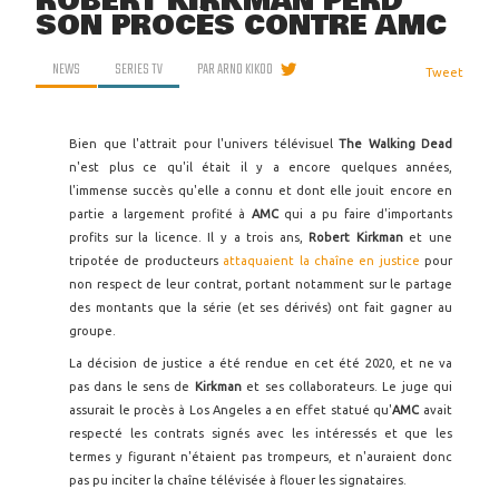
ROBERT KIRKMAN PERD
SON PROCÈS CONTRE AMC
NEWS
SERIES TV
PAR
ARNO KIKOO
Tweet
Bien que l'attrait pour l'univers télévisuel
The Walking Dead
n'est plus ce qu'il était il y a encore quelques années,
l'immense succès qu'elle a connu et dont elle jouit encore en
partie a largement profité à
AMC
qui a pu faire d'importants
profits sur la licence. Il y a trois ans,
Robert Kirkman
et une
tripotée de producteurs
attaquaient la chaîne en justice
pour
non respect de leur contrat, portant notamment sur le partage
des montants que la série (et ses dérivés) ont fait gagner au
groupe.
La décision de justice a été rendue en cet été 2020, et ne va
pas dans le sens de
Kirkman
et ses collaborateurs. Le juge qui
assurait le procès à Los Angeles a en effet statué qu'
AMC
avait
respecté les contrats signés avec les intéressés et que les
termes y figurant n'étaient pas trompeurs, et n'auraient donc
pas pu inciter la chaîne télévisée à flouer les signataires.