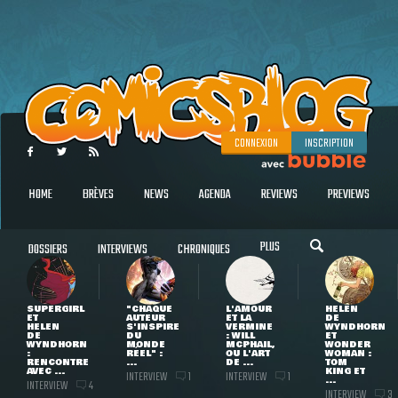
CONNEXION
INSCRIPTION
HOME
BRÈVES
NEWS
AGENDA
REVIEWS
PREVIEWS
PLUS
DOSSIERS
INTERVIEWS
CHRONIQUES
SUPERGIRL
"CHAQUE
L'AMOUR
HELEN
ET
AUTEUR
ET LA
DE
HELEN
S'INSPIRE
VERMINE
WYNDHORN
DE
DU
: WILL
ET
WYNDHORN
MONDE
MCPHAIL,
WONDER
:
RÉEL" :
OU L'ART
WOMAN :
RENCONTRE
...
DE ...
TOM
AVEC ...
KING ET
INTERVIEW
INTERVIEW
1
1
...
INTERVIEW
4
INTERVIEW
3