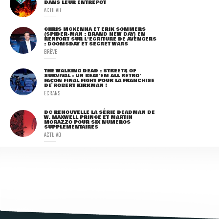
DANS LEUR ENTREPÔT
ACTU VO
CHRIS MCKENNA ET ERIK SOMMERS
(SPIDER-MAN : BRAND NEW DAY) EN
RENFORT SUR L'ÉCRITURE DE AVENGERS
: DOOMSDAY ET SECRET WARS
BRÈVE
THE WALKING DEAD : STREETS OF
SURVIVAL : UN BEAT'EM ALL RÉTRO'
FAÇON FINAL FIGHT POUR LA FRANCHISE
DE ROBERT KIRKMAN !
ECRANS
DC RENOUVELLE LA SÉRIE DEADMAN DE
W. MAXWELL PRINCE ET MARTIN
MORAZZO POUR SIX NUMÉROS
SUPPLÉMENTAIRES
ACTU VO