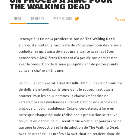
UN PROCÈS À AMC POUR
THE WALKING DEAD
NEWS
SERIES TV
PAR
ALEXLECOQ
Tweet
Renvoyé à la fin de la première saison de
The Walking Dead
alors qu'il y portait la casquette de
showrunner
pour des raisons
budgétaires mais aussi de mauvaise entente avec les têtes
pensantes d'
AMC
,
Frank Darabont
n'a pas dit son dernier mot
avec la production de la série puisqu'il vient de porter plainte
contre la chaîne américaine.
Selon lui et son avocat,
Dave Kinsella
, AMC lui devrait 10 millions
de dollars d'intérêts sur la série dont le succès n'est plus à
prouver. Pour les deux hommes, la chaîne américaine ne
verserait pas ses dividendes à Frank Darabont en usant d'une
pratique un poil frauduleuse. Celle-ci consisterait à faire en
sorte que chaque épisode réalisé par la production se trouve
toujours en déficit, ce qui serait facile à trafiquer pour la chaîne
qui gère la production et la distribution de The Walking Dead.
Avec ce procédé, les profits à la participation seraient donc de