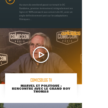
Au cours du weekend passé se tenait le DC
Fandome, premier évènement intégralement en
ligne et 100% consacré aux univers de DC, avec un
angle définitivement axé sur les adaptations
filmiques ...
COMICSBLOG TV
MARVEL ET POLITIQUE :
RENCONTRE AVEC LE GRAND ROY
THOMAS