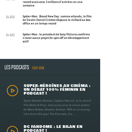
record aussi avec 3 millions d'entrées en une
semaine
04 AOU
Spider-Man : Brand New Day : comme attendu, le film
de Destin Daniel Cretton dépasse le milliard au box-
office en un temps record
04 AOU
Spider-Man : le président de Sony Pictures confirme
n'avoir aucun projet de spin-off en développement
actif
LES PODCASTS
TOUT VOIR
SUPER-HÉROÏNES AU CINÉMA :
UN DÉBAT 100% FÉMININ EN
PODCAST !
Après Wonder Woman, Captain Marvel, et le récent
film Birds of Prey, mais aussi avec la venue proche
de Black Widow, Wonder Woman 1984 et un casting
très diversifié pour The Eternals, les ...
DC FANDOME : LE BILAN EN
PODCAST !