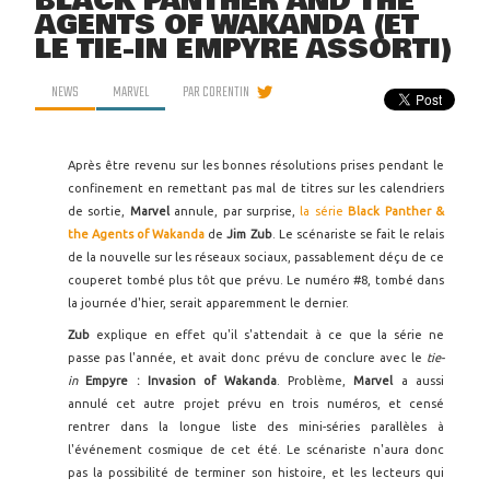
BLACK PANTHER AND THE
AGENTS OF WAKANDA (ET
LE TIE-IN EMPYRE ASSORTI)
NEWS
MARVEL
PAR
CORENTIN
Après être revenu sur les bonnes résolutions prises pendant le
confinement en remettant pas mal de titres sur les calendriers
de sortie,
Marvel
annule, par surprise,
la série
Black Panther &
the Agents of Wakanda
de
Jim Zub
. Le scénariste se fait le relais
de la nouvelle sur les réseaux sociaux, passablement déçu de ce
couperet tombé plus tôt que prévu. Le numéro #8, tombé dans
la journée d'hier, serait apparemment le dernier.
Zub
explique en effet qu'il s'attendait à ce que la série ne
passe pas l'année, et avait donc prévu de conclure avec le
tie-
in
Empyre : Invasion of Wakanda
. Problème,
Marvel
a aussi
annulé cet autre projet prévu en trois numéros, et censé
rentrer dans la longue liste des mini-séries parallèles à
l'événement cosmique de cet été. Le scénariste n'aura donc
pas la possibilité de terminer son histoire, et les lecteurs qui