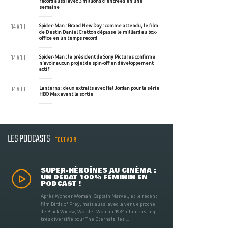
record aussi avec 3 millions d'entrées en une
semaine
04 AOU
Spider-Man : Brand New Day : comme attendu, le film
de Destin Daniel Cretton dépasse le milliard au box-
office en un temps record
04 AOU
Spider-Man : le président de Sony Pictures confirme
n'avoir aucun projet de spin-off en développement
actif
04 AOU
Lanterns : deux extraits avec Hal Jordan pour la série
HBO Max avant la sortie
LES PODCASTS
TOUT VOIR
SUPER-HÉROÏNES AU CINÉMA :
UN DÉBAT 100% FÉMININ EN
PODCAST !
Après Wonder Woman, Captain Marvel, et le récent
film Birds of Prey, mais aussi avec la venue proche
de Black Widow, Wonder Woman 1984 et un casting
très diversifié pour The Eternals, les ...