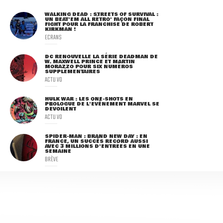
WALKING DEAD : STREETS OF SURVIVAL :
UN BEAT'EM ALL RÉTRO' FAÇON FINAL
FIGHT POUR LA FRANCHISE DE ROBERT
KIRKMAN !
ECRANS
DC RENOUVELLE LA SÉRIE DEADMAN DE
W. MAXWELL PRINCE ET MARTIN
MORAZZO POUR SIX NUMÉROS
SUPPLÉMENTAIRES
ACTU VO
HULK WAR : LES ONE-SHOTS EN
PROLOGUE DE L'ÉVÈNEMENT MARVEL SE
DÉVOILENT
ACTU VO
SPIDER-MAN : BRAND NEW DAY : EN
FRANCE, UN SUCCÈS RECORD AUSSI
AVEC 3 MILLIONS D'ENTRÉES EN UNE
SEMAINE
BRÈVE