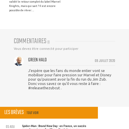
validé le retour complet du label Marvel
Knights, mais qui sait ? Il est encore
possible de rêver. ...
COMMENTAIRES
(
1
)
Vous devez être connecté pour participer
GREEN HALO
09 JUILLET 2020
J'espère que les fans du monde entier vont se
mobiliser pour faire pression sur Marvel et Disney
pour qu'puissent avoir la fin du run du Jim Zub.
Donc vous savez ce qu'il vous reste à faire :
#releasethezubcut .
LES BRÈVES
TOUT VOIR
05 AOU
Spider-Man : Brand New Day : en France, un succès