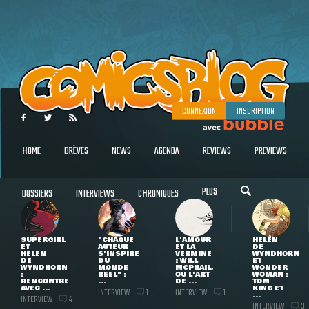
CONNEXION
INSCRIPTION
HOME
BRÈVES
NEWS
AGENDA
REVIEWS
PREVIEWS
PLUS
DOSSIERS
INTERVIEWS
CHRONIQUES
SUPERGIRL
"CHAQUE
L'AMOUR
HELEN
ET
AUTEUR
ET LA
DE
HELEN
S'INSPIRE
VERMINE
WYNDHORN
DE
DU
: WILL
ET
WYNDHORN
MONDE
MCPHAIL,
WONDER
:
RÉEL" :
OU L'ART
WOMAN :
RENCONTRE
...
DE ...
TOM
AVEC ...
KING ET
INTERVIEW
INTERVIEW
1
1
...
INTERVIEW
4
INTERVIEW
3