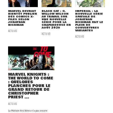
MARVEL DEVRAIT
BLACK CAT : G.
IMPERIAL : LA
BIENTÔT PUBLIER
WILLOW WILSON
NOUVELLE SÉRIE
DES COMICS X-
AU TRAVAIL SUR
SPATIALE DE
FILES SELON
UNE NOUVELLE
JONATHAN
JONATHAN
SÉRIE POUR LA
HICKMAN FAIT LE
HICKMAN
CHAPARDEUSE EN
PLEIN DE
AOÛT 2025
COUVERTURES
ACTU VO
VARIANTES
ACTU VO
ACTU VO
MARVEL KNIGHTS :
THE WORLD TO COME
: QUELQUES
PLANCHES POUR LE
GRAND RETOUR DE
CHRISTOPHER
PRIEST ...
ACTU VO
La Maison des Idées n'a pas encore