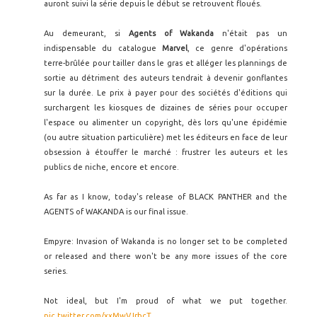
auront suivi la série depuis le début se retrouvent floués.
Au demeurant, si
Agents of Wakanda
n'était pas un
indispensable du catalogue
Marvel
, ce genre d'opérations
terre-brûlée pour tailler dans le gras et alléger les plannings de
sortie au détriment des auteurs tendrait à devenir gonflantes
sur la durée. Le prix à payer pour des sociétés d'éditions qui
surchargent les kiosques de dizaines de séries pour occuper
l'espace ou alimenter un copyright, dès lors qu'une épidémie
(ou autre situation particulière) met les éditeurs en face de leur
obsession à étouffer le marché : frustrer les auteurs et les
publics de niche, encore et encore.
As far as I know, today's release of BLACK PANTHER and the
AGENTS of WAKANDA is our final issue.
Empyre: Invasion of Wakanda is no longer set to be completed
or released and there won't be any more issues of the core
series.
Not ideal, but I'm proud of what we put together.
pic.twitter.com/xxMwVJrbcT