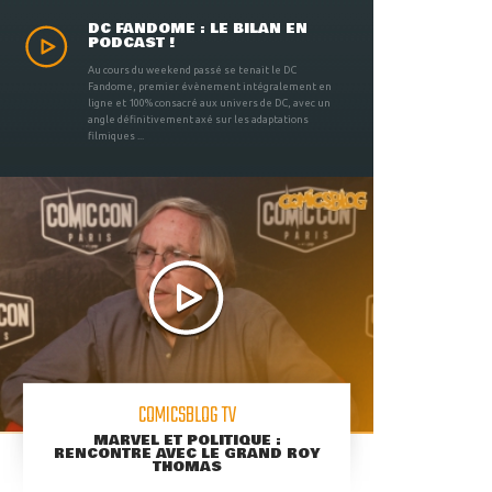
DC FANDOME : LE BILAN EN
PODCAST !
Au cours du weekend passé se tenait le DC
Fandome, premier évènement intégralement en
ligne et 100% consacré aux univers de DC, avec un
angle définitivement axé sur les adaptations
filmiques ...
COMICSBLOG TV
MARVEL ET POLITIQUE :
RENCONTRE AVEC LE GRAND ROY
THOMAS