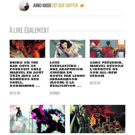
ARNO KIKOO
EST SUR TWITTER
À LIRE ÉGALEMENT
BRING ON THE
LOVE
SANS PRÉVENIR,
BAD GUYS SE
EVERLASTING :
MARVEL DÉVOILE
POURSUIT CHEZ
UNE ADAPTATION
L'IDENTITÉ DE
MARVEL EN AOÛT
CINÉMA EN
SON ALL-NEW
2025 AVEC LES
ROUTE PAR LENNY
VENOM
NUMÉROS RED
ABRAHAMSON
SKULL,
(ROOM) À LA
ACTU VO
DORMAMMU ...
RÉALISATION ...
ACTU VO
ECRANS