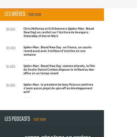
LES BRÈVES
TOUT VOIR
06 AOU
Chris McKenna et Erik Sommers (Spider-Man : Brand
New Day) en renfort sur l'écriture de Avengers :
Doomsday et Secret Wars
05 AOU
Spider-Man : Brand New Day : en France, un succès
record aussi avec 3 millions d'entrées en une
semaine
04 AOU
Spider-Man : Brand New Day : comme attendu, le film
de Destin Daniel Cretton dépasse le milliard au box-
office en un temps record
04 AOU
Spider-Man : le président de Sony Pictures confirme
n'avoir aucun projet de spin-off en développement
actif
LES PODCASTS
TOUT VOIR