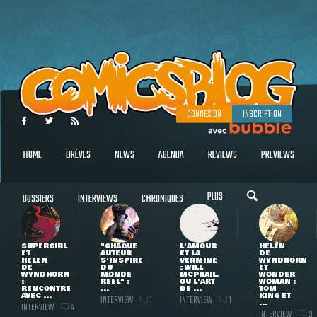
CONNEXION
INSCRIPTION
HOME
BRÈVES
NEWS
AGENDA
REVIEWS
PREVIEWS
PLUS
DOSSIERS
INTERVIEWS
CHRONIQUES
SUPERGIRL
"CHAQUE
L'AMOUR
HELEN
ET
AUTEUR
ET LA
DE
HELEN
S'INSPIRE
VERMINE
WYNDHORN
DE
DU
: WILL
ET
WYNDHORN
MONDE
MCPHAIL,
WONDER
:
RÉEL" :
OU L'ART
WOMAN :
RENCONTRE
...
DE ...
TOM
AVEC ...
KING ET
INTERVIEW
INTERVIEW
1
1
...
INTERVIEW
4
INTERVIEW
3