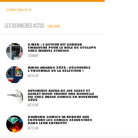
COMICSBLOG.fr
LES DERNIÈRES ACTUS
TOUT VOIR
X-MEN : L'ACTEUR KIT CONNOR
EMBAUCHÉ POUR LE RÔLE DE CYCLOPS
CHEZ MARVEL STUDIOS
ECRANS
RINGO AWARDS 2026 : DÉCOUVREZ
L'ENSEMBLE DE LA SÉLECTION !
ACTU VO
AUTOMATIC KAFKA DE JOE CASEY ET
ASHLEY WOOD TROUVE UNE NOUVELLE
VIE CHEZ IMAGE COMICS EN NOVEMBRE
2026
ACTU VO
DIAMOND COMICS VA RENDRE AUX
ÉDITEURS LES COMICS SÉQUESTRÉS
DANS LEUR ENTREPÔT
ACTU VO