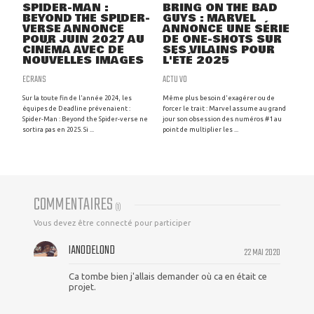
SPIDER-MAN :
BRING ON THE BAD
BEYOND THE SPIDER-
GUYS : MARVEL
VERSE ANNONCÉ
ANNONCE UNE SÉRIE
POUR JUIN 2027 AU
DE ONE-SHOTS SUR
CINÉMA AVEC DE
SES VILAINS POUR
NOUVELLES IMAGES
L'ÉTÉ 2025
ECRANS
ACTU VO
Sur la toute fin de l'année 2024, les
Même plus besoin d'exagérer ou de
équipes de Deadline prévenaient :
forcer le trait : Marvel assume au grand
Spider-Man : Beyond the Spider-verse ne
jour son obsession des numéros #1 au
sortira pas en 2025. Si ...
point de multiplier les ...
COMMENTAIRES
(
1
)
Vous devez être connecté pour participer
IAN0DELOND
22 MAI 2020
Ca tombe bien j'allais demander où ca en était ce
projet.