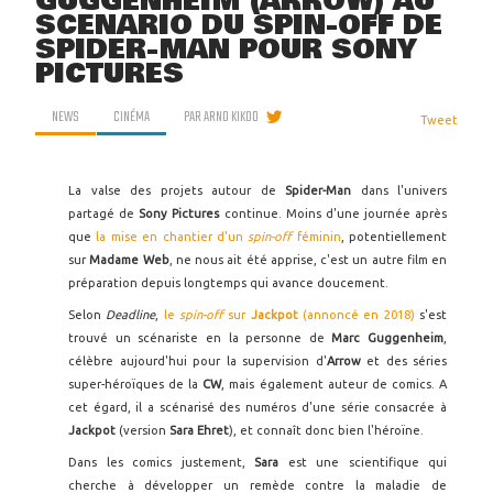
GUGGENHEIM (ARROW) AU
SCÉNARIO DU SPIN-OFF DE
SPIDER-MAN POUR SONY
PICTURES
NEWS
CINÉMA
PAR
ARNO KIKOO
Tweet
La valse des projets autour de
Spider-Man
dans l'univers
partagé de
Sony Pictures
continue. Moins d'une journée après
que
la mise en chantier d'un
spin-off
féminin
, potentiellement
sur
Madame Web
, ne nous ait été apprise, c'est un autre film en
préparation depuis longtemps qui avance doucement.
Selon
Deadline
,
le
spin-off
sur
Jackpot
(annoncé en 2018)
s'est
trouvé un scénariste en la personne de
Marc Guggenheim
,
célèbre aujourd'hui pour la supervision d'
Arrow
et des séries
super-héroïques de la
CW
, mais également auteur de comics. A
cet égard, il a scénarisé des numéros d'une série consacrée à
Jackpot
(version
Sara Ehret
), et connaît donc bien l'héroïne.
Dans les comics justement,
Sara
est une scientifique qui
cherche à développer un remède contre la maladie de