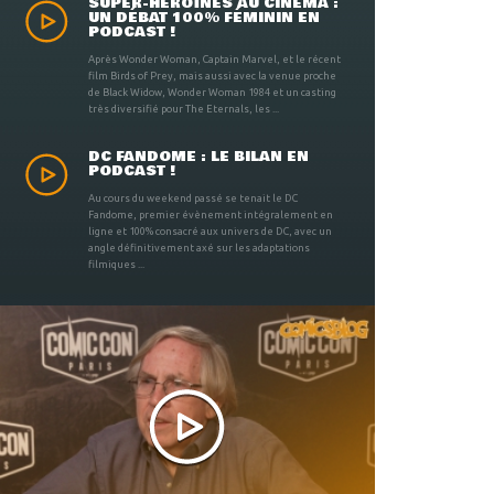
SUPER-HÉROÏNES AU CINÉMA :
UN DÉBAT 100% FÉMININ EN
PODCAST !
Après Wonder Woman, Captain Marvel, et le récent
film Birds of Prey, mais aussi avec la venue proche
de Black Widow, Wonder Woman 1984 et un casting
très diversifié pour The Eternals, les ...
DC FANDOME : LE BILAN EN
PODCAST !
Au cours du weekend passé se tenait le DC
Fandome, premier évènement intégralement en
ligne et 100% consacré aux univers de DC, avec un
angle définitivement axé sur les adaptations
filmiques ...