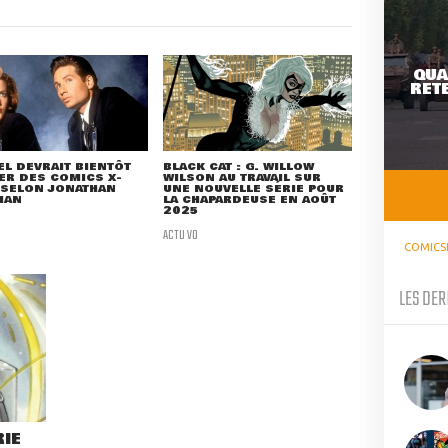
QUA
RETE
L DEVRAIT BIENTÔT
BLACK CAT : G. WILLOW
ER DES COMICS X-
WILSON AU TRAVAIL SUR
 SELON JONATHAN
UNE NOUVELLE SÉRIE POUR
MAN
LA CHAPARDEUSE EN AOÛT
2025
ACTU VO
COMICS
LES DER
RIE