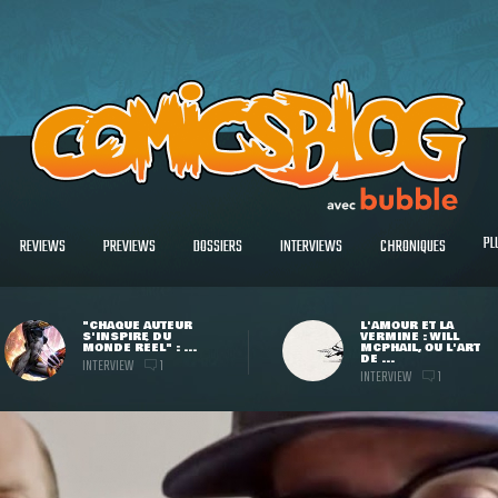
PL
REVIEWS
PREVIEWS
DOSSIERS
INTERVIEWS
CHRONIQUES
"CHAQUE AUTEUR
L'AMOUR ET LA
S'INSPIRE DU
VERMINE : WILL
MONDE RÉEL" : ...
MCPHAIL, OU L'ART
DE ...
INTERVIEW
1
INTERVIEW
1