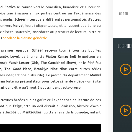
el Comics
se tourne vers le comédien, humoriste et auteur de
04 AOU
te une émission en six parties centrée sur l'expérience des
s jeudis,
Scheer
interrogera différentes personnalités d'autres
l'univers
Marvel
, leurs indispensables, et le rapport que l'une ou
pécialisées -souvenirs, anecdotes ou parcours de lecture, histoire
ps
pendant la clôture générale
.
LES PO
 premier épisode,
Scheer
recevra tour à tour les bouilles
unity
,
Love
), de l'humoriste
Walter Kamau Bell
, le metteur en
erse
),
Yassir Lester
(
Girls
,
The Carmichael Show
), et le frisé fou
n
,
The Good Place
,
Brooklyn Nine Nine
entre autres séries
es interjections d'absurde). Le patron du département
Marvel
main forte au présentateur pour cette série de vidéos - on évite
rait donc être qu'à moitié poussif dans l'auto-promo'.
ntrevues basées sur les goûts et l'expérience de lecture de ces
rant que
Feige
jette un oeil distrait à l'émission, histoire d'avoir
le à
Jacobs
ou
Mantzoukas
(quitte à faire de la comédie, autant