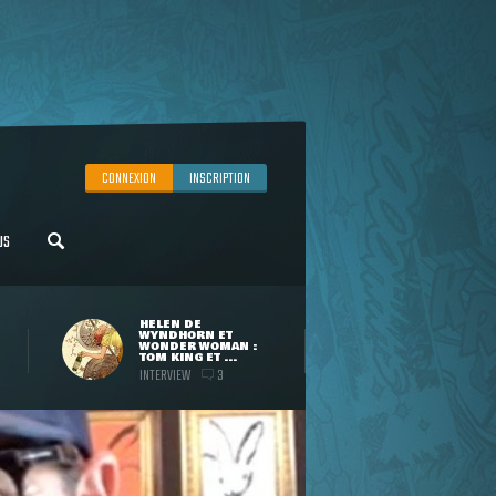
CONNEXION
INSCRIPTION
US
HELEN DE
WYNDHORN ET
WONDER WOMAN :
TOM KING ET ...
INTERVIEW
3