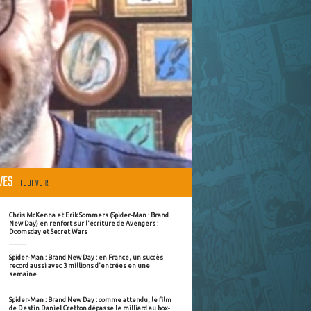
ÈVES
TOUT VOIR
Chris McKenna et Erik Sommers (Spider-Man : Brand
New Day) en renfort sur l'écriture de Avengers :
Doomsday et Secret Wars
Spider-Man : Brand New Day : en France, un succès
record aussi avec 3 millions d'entrées en une
semaine
Spider-Man : Brand New Day : comme attendu, le film
de Destin Daniel Cretton dépasse le milliard au box-