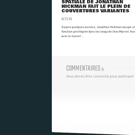
SPATIALE DE JONATHAN
HICKMAN FAIT LE PLEIN DE
COUVERTURES VARIANTES
ACTU VO
Depuis quelques années, Jonathan Hickman occupe u
fonction privilégiée dans les rangs de chez Marvel. Ave
avec le nouvel ...
COMMENTAIRES
(
0
)
Vous devez être connecté pour participer