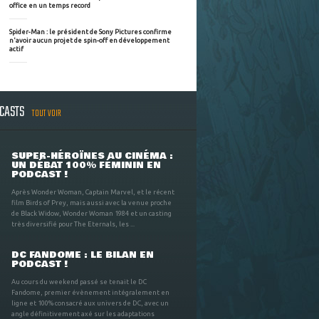
office en un temps record
Spider-Man : le président de Sony Pictures confirme
n'avoir aucun projet de spin-off en développement
actif
DCASTS
TOUT VOIR
SUPER-HÉROÏNES AU CINÉMA :
UN DÉBAT 100% FÉMININ EN
PODCAST !
Après Wonder Woman, Captain Marvel, et le récent
film Birds of Prey, mais aussi avec la venue proche
de Black Widow, Wonder Woman 1984 et un casting
très diversifié pour The Eternals, les ...
DC FANDOME : LE BILAN EN
PODCAST !
Au cours du weekend passé se tenait le DC
Fandome, premier évènement intégralement en
ligne et 100% consacré aux univers de DC, avec un
angle définitivement axé sur les adaptations