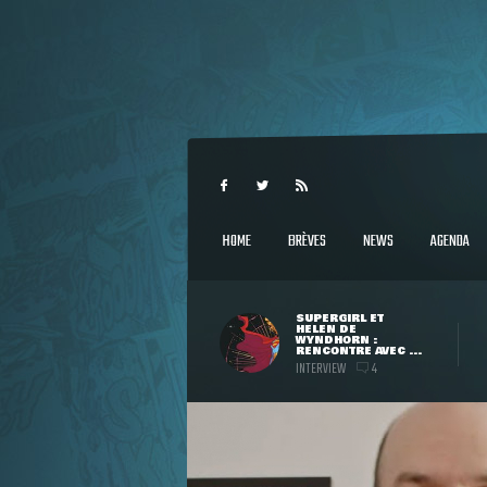
HOME
BRÈVES
NEWS
AGENDA
SUPERGIRL ET
HELEN DE
WYNDHORN :
RENCONTRE AVEC ...
INTERVIEW
4