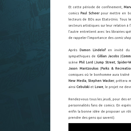
Et cette période de confinement,
Marv
comics
Paul Scheer
pour mettre en boî
lecteurs de BDs aux Etats-Unis. Tous le
secteurs artistiques sur leur relation à 
l'autre entretient avec les librairies s
de rappeler l'importance des
comic sho
Après
Damon Lindelof
en invité du
sympathiques de
Gillian Jacobs
(
Comm
scène
Phil Lord
(
Jump Street
,
Spider-V
Jason Mantzoukas
(
Parks & Recreatio
comiques où le bonhomme aura traîné s
New Media
,
Stephen Wacker
, prêtera 
ainsi
Cebulski
et
Lowe
, le projet ne dev
Rendez-vous tous les jeudi, pour des e
personnalités fans de comics. En espé
enfin la bonne idée de proposer un rô
prendre des gens qui savent).