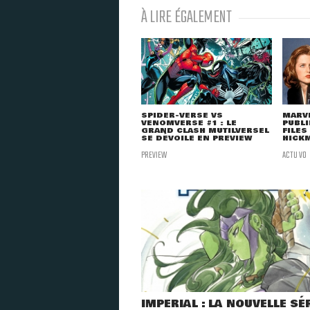
À LIRE ÉGALEMENT
SPIDER-VERSE VS
MARVE
VENOMVERSE #1 : LE
PUBLI
GRAND CLASH MUTILVERSEL
FILES
SE DÉVOILE EN PREVIEW
HICK
PREVIEW
ACTU VO
IMPERIAL : LA NOUVELLE SÉ