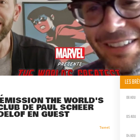
LES BR
06 AOU
'ÉMISSION THE WORLD'S
CLUB DE PAUL SCHEER
DELOF EN GUEST
05 AOU
Tweet
04 AOU