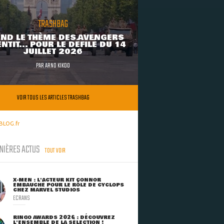
TRASHBAG
ND LE THÈME DES AVENGERS
NTIT... POUR LE DÉFILÉ DU 14
JUILLET 2026
PAR
ARNO KIKOO
VOIR TOUS LES ARTICLES TRASHBAG
BLOG.fr
NIÈRES ACTUS
TOUT VOIR
X-MEN : L'ACTEUR KIT CONNOR
EMBAUCHÉ POUR LE RÔLE DE CYCLOPS
CHEZ MARVEL STUDIOS
ECRANS
RINGO AWARDS 2026 : DÉCOUVREZ
L'ENSEMBLE DE LA SÉLECTION !