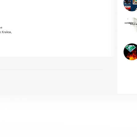
ne
c Krakoa,