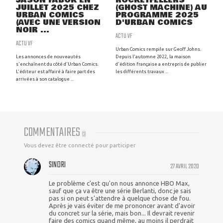
JASON FABOK EN
ROCKETFELLERS
JUILLET 2025 CHEZ
(GHOST MACHINE) AU
URBAN COMICS
PROGRAMME 2025
(AVEC UNE VERSION
D'URBAN COMICS
NOIR ...
ACTU VF
ACTU VF
Urban Comics rempile sur Geoff Johns.
Les annonces de nouveautés
Depuis l'automne 2022, la maison
s'enchaînent du côté d'Urban Comics.
d'édition française a entrepris de publier
L'éditeur est affairé à faire part des
les différents travaux ...
arrivées à son catalogue ...
COMMENTAIRES
(
3
)
Vous devez être connecté pour participer
SINDRI
27 AVRIL 2020
Le problème c'est qu'on nous annonce HBO Max,
sauf que ça va être une série Berlanti, donc je sais
pas si on peut s'attendre à quelque chose de fou.
Après je vais éviter de me prononcer avant d'avoir
du concret sur la série, mais bon... Il devrait revenir
faire des comics quand même, au moins il perdrait