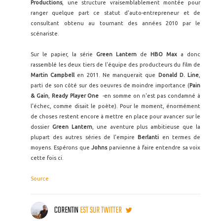
Productions
, une structure vraisemblablement montée pour
ranger quelque part ce statut d'auto-entrepreneur et de
consultant obtenu au tournant des années 2010 par le
scénariste.
Sur le papier, la série
Green Lantern
de
HBO Max
a donc
rassemblé les deux tiers de l'équipe des producteurs du film de
Martin Campbell
en 2011. Ne manquerait que
Donald D. Line
,
parti de son côté sur des oeuvres de moindre importance (
Pain
& Gain
,
Ready Player One
-en somme on n'est pas condamné à
l'échec, comme disait le poète). Pour le moment, énormément
de choses restent encore à mettre en place pour avancer sur le
dossier
Green Lantern
, une aventure plus ambitieuse que la
plupart des autres séries de l'empire
Berlanti
en termes de
moyens. Espérons que
Johns
parvienne à faire entendre sa voix
cette fois ci.
Source
CORENTIN
EST SUR TWITTER