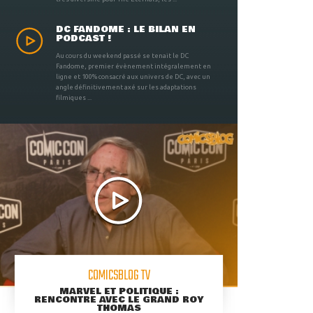
DC FANDOME : LE BILAN EN
PODCAST !
Au cours du weekend passé se tenait le DC
Fandome, premier évènement intégralement en
ligne et 100% consacré aux univers de DC, avec un
angle définitivement axé sur les adaptations
filmiques ...
COMICSBLOG TV
MARVEL ET POLITIQUE :
RENCONTRE AVEC LE GRAND ROY
THOMAS