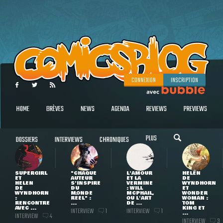
CONNEXION
INSCRIPTION
HOME
BRÈVES
NEWS
AGENDA
REVIEWS
PREVIEWS
PLUS
DOSSIERS
INTERVIEWS
CHRONIQUES
SUPERGIRL
"CHAQUE
L'AMOUR
HELEN
ET
AUTEUR
ET LA
DE
HELEN
S'INSPIRE
VERMINE
WYNDHORN
DE
DU
: WILL
ET
WYNDHORN
MONDE
MCPHAIL,
WONDER
:
RÉEL" :
OU L'ART
WOMAN :
RENCONTRE
...
DE ...
TOM
AVEC ...
KING ET
INTERVIEW
INTERVIEW
1
1
...
INTERVIEW
4
INTERVIEW
3