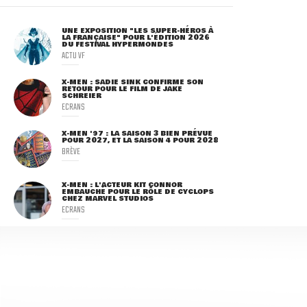
UNE EXPOSITION "LES SUPER-HÉROS À
LA FRANÇAISE" POUR L'ÉDITION 2026
DU FESTIVAL HYPERMONDES
ACTU VF
X-MEN : SADIE SINK CONFIRME SON
RETOUR POUR LE FILM DE JAKE
SCHREIER
ECRANS
X-MEN '97 : LA SAISON 3 BIEN PRÉVUE
POUR 2027, ET LA SAISON 4 POUR 2028
BRÈVE
X-MEN : L'ACTEUR KIT CONNOR
EMBAUCHÉ POUR LE RÔLE DE CYCLOPS
CHEZ MARVEL STUDIOS
ECRANS