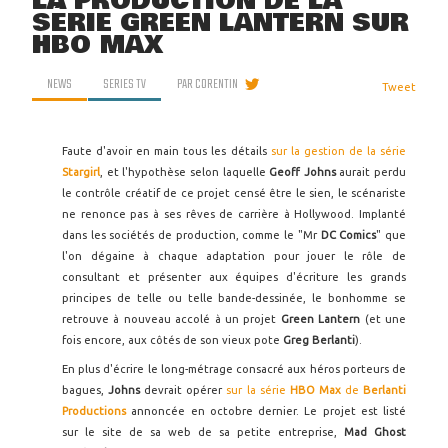
LA PRODUCTION DE LA
SÉRIE GREEN LANTERN SUR
HBO MAX
NEWS
SERIES TV
PAR
CORENTIN
Tweet
Faute d'avoir en main tous les détails
sur la gestion de la série
Stargirl
, et l'hypothèse selon laquelle
Geoff Johns
aurait perdu
le contrôle créatif de ce projet censé être le sien, le scénariste
ne renonce pas à ses rêves de carrière à Hollywood. Implanté
dans les sociétés de production, comme le "Mr
DC Comics
" que
l'on dégaine à chaque adaptation pour jouer le rôle de
consultant et présenter aux équipes d'écriture les grands
principes de telle ou telle bande-dessinée, le bonhomme se
retrouve à nouveau accolé à un projet
Green Lantern
(et une
fois encore, aux côtés de son vieux pote
Greg Berlanti
).
En plus d'écrire le long-métrage consacré aux héros porteurs de
bagues,
Johns
devrait opérer
sur la série
HBO Max
de
Berlanti
Productions
annoncée en octobre dernier. Le projet est listé
sur le site de sa web de sa petite entreprise,
Mad Ghost