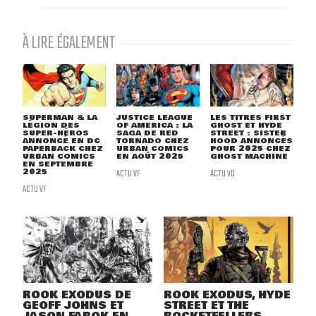
À LIRE ÉGALEMENT
SUPERMAN & LA
JUSTICE LEAGUE
LES TITRES FIRST
LÉGION DES
OF AMERICA : LA
GHOST ET HYDE
SUPER-HÉROS
SAGA DE RED
STREET : SISTER
ANNONCÉ EN DC
TORNADO CHEZ
HOOD ANNONCÉS
PAPERBACK CHEZ
URBAN COMICS
POUR 2025 CHEZ
URBAN COMICS
EN AOÛT 2025
GHOST MACHINE
EN SEPTEMBRE
2025
ACTU VF
ACTU VO
ACTU VF
ROOK EXODUS DE
ROOK EXODUS, HYDE
GEOFF JOHNS ET
STREET ET THE