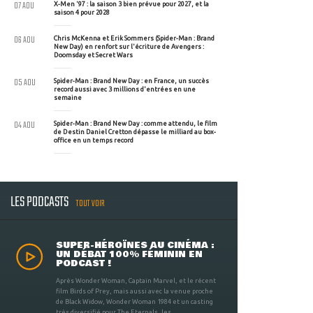
07 AOU
X-Men '97 : la saison 3 bien prévue pour 2027, et la
saison 4 pour 2028
06 AOU
Chris McKenna et Erik Sommers (Spider-Man : Brand
New Day) en renfort sur l'écriture de Avengers :
Doomsday et Secret Wars
05 AOU
Spider-Man : Brand New Day : en France, un succès
record aussi avec 3 millions d'entrées en une
semaine
04 AOU
Spider-Man : Brand New Day : comme attendu, le film
de Destin Daniel Cretton dépasse le milliard au box-
office en un temps record
LES PODCASTS
TOUT VOIR
SUPER-HÉROÏNES AU CINÉMA :
UN DÉBAT 100% FÉMININ EN
PODCAST !
Après Wonder Woman, Captain Marvel, et le récent
film Birds of Prey, mais aussi avec la venue proche
de Black Widow, Wonder Woman 1984 et un casting
très diversifié pour The Eternals, les ...