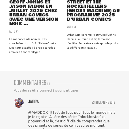
GEOFF JOHNS ET
STREET ET THE
JASON FABOK EN
ROCKETFELLERS
JUILLET 2025 CHEZ
(GHOST MACHINE) AU
URBAN COMICS
PROGRAMME 2025
(AVEC UNE VERSION
D'URBAN COMICS
NOIR ...
ACTU VF
ACTU VF
Urban Comics rempile sur Geoff Johns.
Les annonces de nouveautés
Depuis l'automne 2022, la maison
s'enchaînent du côté d'Urban Comics.
d'édition française a entrepris de publier
L'éditeur est affairé à faire part des
les différents travaux ...
arrivées à son catalogue ...
COMMENTAIRES
(
3
)
Vous devez être connecté pour participer
JADOW
23 NOVEMBRE 2019
@MADDOX : Il faut de tout pour tout le monde mais
je te rejoins. À l'ère des séries "blockbuster" qui
popent ici et là, c'est difficile de comprendre que
des projets de séries de ce niveau se montent