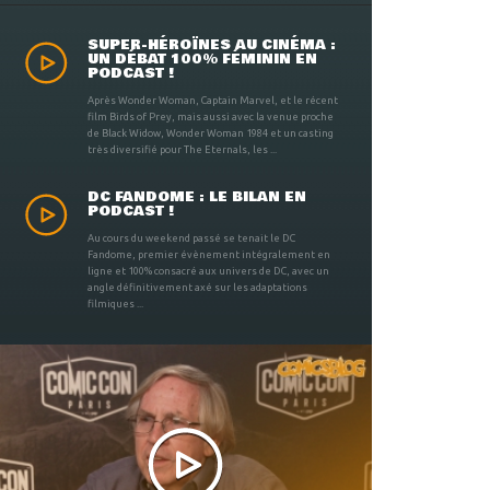
SUPER-HÉROÏNES AU CINÉMA :
UN DÉBAT 100% FÉMININ EN
PODCAST !
Après Wonder Woman, Captain Marvel, et le récent
film Birds of Prey, mais aussi avec la venue proche
de Black Widow, Wonder Woman 1984 et un casting
très diversifié pour The Eternals, les ...
DC FANDOME : LE BILAN EN
PODCAST !
Au cours du weekend passé se tenait le DC
Fandome, premier évènement intégralement en
ligne et 100% consacré aux univers de DC, avec un
angle définitivement axé sur les adaptations
filmiques ...