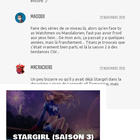
encore. :/
MADDOX
22 NOVEMBRE 2019
Faire des séries de ce niveau là, alors qu'en face tu
as Watchmen ou Mandalorien, faut pas avoir froid
aux yeux hein... De mon avis, ça passait y a quelques
années, mais là franchement... Titans je trouvais que
c'était vraiment bien parti, et là la saison 2 à des
tendances CW...
MRCRACKERS
22 NOVEMBRE 2019
Un peu bizarre vu qu'il y avait déjà Stargirl dans la
deuxième saison de Legends of Tomorrow, mais
avec ce crossover tout est possible
STARGIRL (SAISON 3)