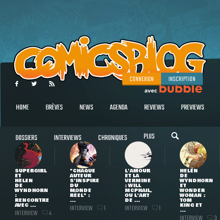
CONNEXION
INSCRIPTION
HOME
BRÈVES
NEWS
AGENDA
REVIEWS
PREVIEWS
PLUS
DOSSIERS
INTERVIEWS
CHRONIQUES
SUPERGIRL
"CHAQUE
L'AMOUR
HELEN
ET
AUTEUR
ET LA
DE
HELEN
S'INSPIRE
VERMINE
WYNDHORN
DE
DU
: WILL
ET
WYNDHORN
MONDE
MCPHAIL,
WONDER
:
RÉEL" :
OU L'ART
WOMAN :
RENCONTRE
...
DE ...
TOM
AVEC ...
KING ET
INTERVIEW
INTERVIEW
1
1
...
INTERVIEW
4
INTERVIEW
3