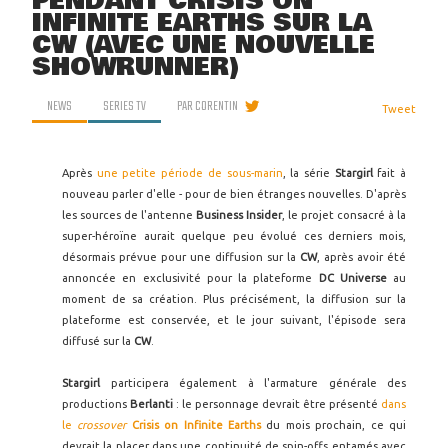
PENDANT CRISIS ON
INFINITE EARTHS SUR LA
CW (AVEC UNE NOUVELLE
SHOWRUNNER)
NEWS
SERIES TV
PAR
CORENTIN
Tweet
Après
une petite période de sous-marin
, la série
Stargirl
fait à
nouveau parler d'elle - pour de bien étranges nouvelles. D'après
les sources de l'antenne
Business Insider
, le projet consacré à la
super-héroïne aurait quelque peu évolué ces derniers mois,
désormais prévue pour une diffusion sur la
CW
, après avoir été
annoncée en exclusivité pour la plateforme
DC Universe
au
moment de sa création. Plus précisément, la diffusion sur la
plateforme est conservée, et le jour suivant, l'épisode sera
diffusé sur la
CW
.
Stargirl
participera également à l'armature générale des
productions
Berlanti
: le personnage devrait être présenté
dans
le
crossover
Crisis on Infinite Earths
du mois prochain, ce qui
devrait la placer dans une continuité de spin-offs entamés avec