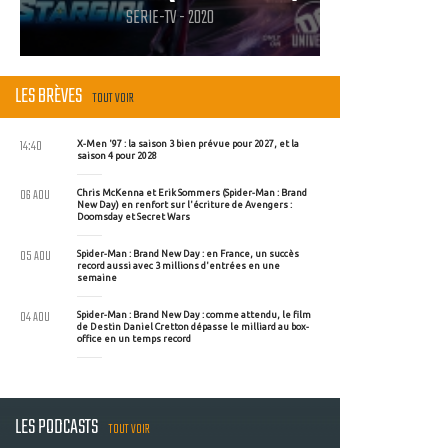
SERIE-TV - 2020
LES BRÈVES
TOUT VOIR
14:40
X-Men '97 : la saison 3 bien prévue pour 2027, et la
saison 4 pour 2028
06 AOU
Chris McKenna et Erik Sommers (Spider-Man : Brand
New Day) en renfort sur l'écriture de Avengers :
Doomsday et Secret Wars
05 AOU
Spider-Man : Brand New Day : en France, un succès
record aussi avec 3 millions d'entrées en une
semaine
04 AOU
Spider-Man : Brand New Day : comme attendu, le film
de Destin Daniel Cretton dépasse le milliard au box-
office en un temps record
LES PODCASTS
TOUT VOIR