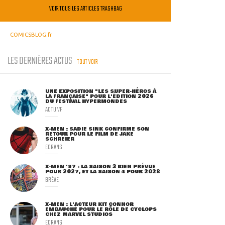
VOIR TOUS LES ARTICLES TRASHBAG
COMICSBLOG.fr
LES DERNIÈRES ACTUS
TOUT VOIR
UNE EXPOSITION "LES SUPER-HÉROS À
LA FRANÇAISE" POUR L'ÉDITION 2026
DU FESTIVAL HYPERMONDES
ACTU VF
X-MEN : SADIE SINK CONFIRME SON
RETOUR POUR LE FILM DE JAKE
SCHREIER
ECRANS
X-MEN '97 : LA SAISON 3 BIEN PRÉVUE
POUR 2027, ET LA SAISON 4 POUR 2028
BRÈVE
X-MEN : L'ACTEUR KIT CONNOR
EMBAUCHÉ POUR LE RÔLE DE CYCLOPS
CHEZ MARVEL STUDIOS
ECRANS