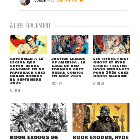
CORENTIN
EST SUR TWITTER
À LIRE ÉGALEMENT
SUPERMAN & LA
JUSTICE LEAGUE
LES TITRES FIRST
LÉGION DES
OF AMERICA : LA
GHOST ET HYDE
SUPER-HÉROS
SAGA DE RED
STREET : SISTER
ANNONCÉ EN DC
TORNADO CHEZ
HOOD ANNONCÉS
PAPERBACK CHEZ
URBAN COMICS
POUR 2025 CHEZ
URBAN COMICS
EN AOÛT 2025
GHOST MACHINE
EN SEPTEMBRE
2025
ACTU VF
ACTU VO
ACTU VF
ROOK EXODUS DE
ROOK EXODUS, HYDE