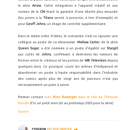
la série
Arrow
. Cette intégration à l'appareil créatif et aux
normes de la
CW
étant la garantie d'une liberté plus mesurée
(les jurons à la
Titans
seront à proscrire, à tire d'exemple) et
pour
Geoff Johns
, un étage de contrôle supplémentaire.
Dans le même ordre d'idées, le scénariste s'est vu rajouter une
collègue au poste de co-
showrunner
.
Melissa Carter
, de la série
Queen Sugar
, a été nommée à un poste d'égalité sur
Stargirl
aux cotés de
Johns
, confirmant à demi-mots les rumeurs de
friction entre le créateur et les pontes de
WB Television
depuis
quelques mois. Ce pourquoi courir les sirènes d'Hollywood et
abandonner un poste à haute responsabilité dans l'industrie
des comics après plus de vingt ans de parcours n'est pas
nécessairement un piste à suivre.
Premier contact
avec
Brec Bassinger
dans le rôle de l'héroïne
blonde
d'ici un petit mois (et au printemps 2020 pour la série)
Source