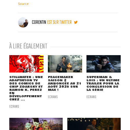
Source
CORENTIN
EST SUR TWITTER
À LIRE ÉGALEMENT
STILLWATER : UNE
PEACEMAKER
SUPERMAN &
ADAPTATION TV
SAISON 2
LOIS : UN ULTIME
DES COMICS DE
ANNONCÉE AU 21
TRAILER POUR LA
CHIP ZDARSKY ET
AOÛT 2025 SUR
CONCLUSION DE
RAMON K. PEREZ
MAX !
LA SÉRIE
EN
DÉVELOPPEMENT
ECRANS
ECRANS
CHEZ ...
ECRANS