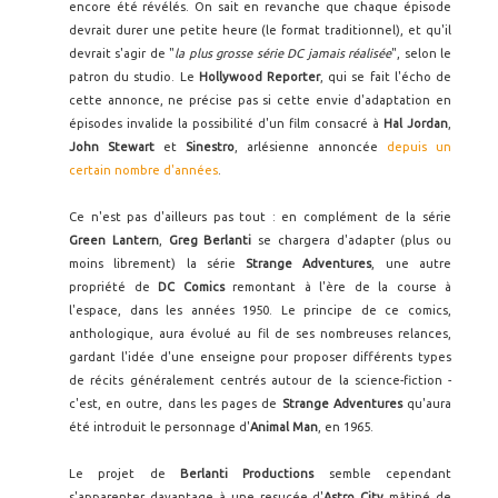
encore été révélés. On sait en revanche que chaque épisode
devrait durer une petite heure (le format traditionnel), et qu'il
devrait s'agir de "
la plus grosse série DC jamais réalisée
", selon le
patron du studio. Le
Hollywood Reporter
, qui se fait l'écho de
cette annonce, ne précise pas si cette envie d'adaptation en
épisodes invalide la possibilité d'un film consacré à
Hal Jordan
,
John Stewart
et
Sinestro
, arlésienne annoncée
depuis un
certain nombre d'années
.
Ce n'est pas d'ailleurs pas tout : en complément de la série
Green Lantern
,
Greg Berlanti
se chargera d'adapter (plus ou
moins librement) la série
Strange Adventures
, une autre
propriété de
DC Comics
remontant à l'ère de la course à
l'espace, dans les années 1950. Le principe de ce comics,
anthologique, aura évolué au fil de ses nombreuses relances,
gardant l'idée d'une enseigne pour proposer différents types
de récits généralement centrés autour de la science-fiction -
c'est, en outre, dans les pages de
Strange Adventures
qu'aura
été introduit le personnage d'
Animal Man
, en 1965.
Le projet de
Berlanti Productions
semble cependant
s'apparenter davantage à une resucée d'
Astro City
mâtiné de