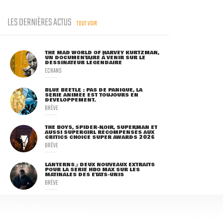
LES DERNIÈRES ACTUS
TOUT VOIR
THE MAD WORLD OF HARVEY KURTZMAN,
UN DOCUMENTAIRE À VENIR SUR LE
DESSINATEUR LÉGENDAIRE
ECRANS
BLUE BEETLE : PAS DE PANIQUE, LA
SÉRIE ANIMÉE EST TOUJOURS EN
DÉVELOPPEMENT.
BRÈVE
THE BOYS, SPIDER-NOIR, SUPERMAN ET
AUSSI SUPERGIRL RÉCOMPENSÉS AUX
CRITICS CHOICE SUPER AWARDS 2026
BRÈVE
LANTERNS : DEUX NOUVEAUX EXTRAITS
POUR LA SÉRIE HBO MAX SUR LES
MATINALES DES ETATS-UNIS
BRÈVE