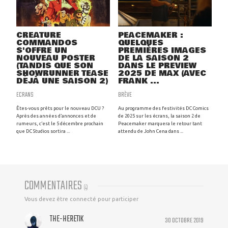
CREATURE
PEACEMAKER :
COMMANDOS
QUELQUES
S'OFFRE UN
PREMIÈRES IMAGES
NOUVEAU POSTER
DE LA SAISON 2
(TANDIS QUE SON
DANS LE PREVIEW
SHOWRUNNER TEASE
2025 DE MAX (AVEC
DÉJÀ UNE SAISON 2)
FRANK ...
ECRANS
BRÈVE
Êtes-vous prêts pour le nouveau DCU ?
Au programme des festivités DC Comics
Après des années d’annonces et de
de 2025 sur les écrans, la saison 2 de
rumeurs, c’est le 5 décembre prochain
Peacemaker marquera le retour tant
que DC Studios sortira ...
attendu de John Cena dans ...
COMMENTAIRES
(
4
)
Vous devez être connecté pour participer
THE-HERETIK
30 OCTOBRE 2019