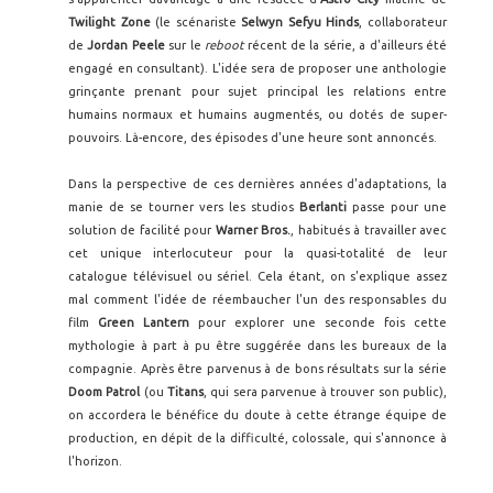
Twilight Zone
(le scénariste
Selwyn Sefyu Hinds
, collaborateur
de
Jordan Peele
sur le
reboot
récent de la série, a d'ailleurs été
engagé en consultant). L'idée sera de proposer une anthologie
grinçante prenant pour sujet principal les relations entre
humains normaux et humains augmentés, ou dotés de super-
pouvoirs. Là-encore, des épisodes d'une heure sont annoncés.
Dans la perspective de ces dernières années d'adaptations, la
manie de se tourner vers les studios
Berlanti
passe pour une
solution de facilité pour
Warner Bros.
, habitués à travailler avec
cet unique interlocuteur pour la quasi-totalité de leur
catalogue télévisuel ou sériel. Cela étant, on s'explique assez
mal comment l'idée de réembaucher l'un des responsables du
film
Green Lantern
pour explorer une seconde fois cette
mythologie à part à pu être suggérée dans les bureaux de la
compagnie. Après être parvenus à de bons résultats sur la série
Doom Patrol
(ou
Titans
, qui sera parvenue à trouver son public),
on accordera le bénéfice du doute à cette étrange équipe de
production, en dépit de la difficulté, colossale, qui s'annonce à
l'horizon.