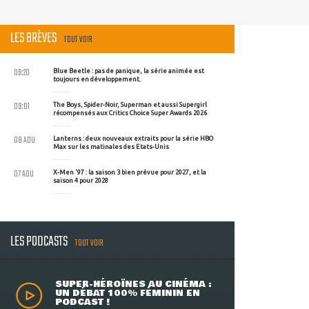
LES BRÈVES
TOUT VOIR
09:20
Blue Beetle : pas de panique, la série animée est
toujours en développement.
09:01
The Boys, Spider-Noir, Superman et aussi Supergirl
récompensés aux Critics Choice Super Awards 2026
08 AOU
Lanterns : deux nouveaux extraits pour la série HBO
Max sur les matinales des Etats-Unis
07 AOU
X-Men '97 : la saison 3 bien prévue pour 2027, et la
saison 4 pour 2028
LES PODCASTS
TOUT VOIR
SUPER-HÉROÏNES AU CINÉMA :
UN DÉBAT 100% FÉMININ EN
PODCAST !