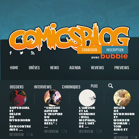
CONNEXION
INSCRIPTION
HOME
BRÈVES
NEWS
AGENDA
REVIEWS
PREVIEWS
PLUS
DOSSIERS
INTERVIEWS
CHRONIQUES
SUPERGIRL
"CHAQUE
L'AMOUR
HELEN
ET
AUTEUR
ET LA
DE
HELEN
S'INSPIRE
VERMINE
WYNDHORN
DE
DU
: WILL
ET
WYNDHORN
MONDE
MCPHAIL,
WONDER
:
RÉEL" :
OU L'ART
WOMAN :
RENCONTRE
...
DE ...
TOM
AVEC ...
KING ET
INTERVIEW
INTERVIEW
1
1
...
INTERVIEW
4
INTERVIEW
3