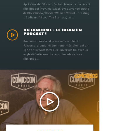
Après Wonder Woman, Captain Marvel, et le récent
film Birds of Prey, mais aussi avec la venue proche
de Black Widow, Wonder Woman 1984 et un casting
très diversifié pour The Eternals, les ...
DC FANDOME : LE BILAN EN
PODCAST !
Au cours du weekend passé se tenait le DC
Fandome, premier évènement intégralement en
ligne et 100% consacré aux univers de DC, avec un
angle définitivement axé sur les adaptations
filmiques ...