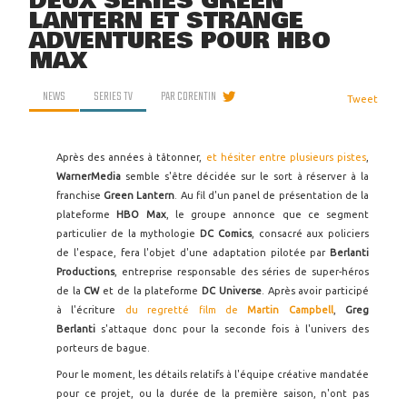
DEUX SÉRIES GREEN
LANTERN ET STRANGE
ADVENTURES POUR HBO
MAX
NEWS
SERIES TV
PAR
CORENTIN
Tweet
Après des années à tâtonner,
et hésiter entre plusieurs pistes
,
WarnerMedia
semble s'être décidée sur le sort à réserver à la
franchise
Green Lantern
. Au fil d'un panel de présentation de la
plateforme
HBO Max
, le groupe annonce que ce segment
particulier de la mythologie
DC Comics
, consacré aux policiers
de l'espace, fera l'objet d'une adaptation pilotée par
Berlanti
Productions
, entreprise responsable des séries de super-héros
de la
CW
et de la plateforme
DC Universe
. Après avoir participé
à l'écriture
du regretté film de
Martin Campbell
,
Greg
Berlanti
s'attaque donc pour la seconde fois à l'univers des
porteurs de bague.
Pour le moment, les détails relatifs à l'équipe créative mandatée
pour ce projet, ou la durée de la première saison, n'ont pas