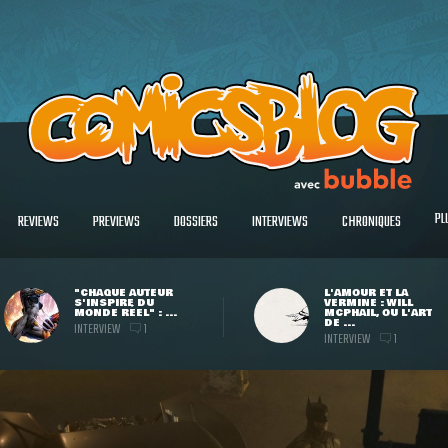
PL
REVIEWS
PREVIEWS
DOSSIERS
INTERVIEWS
CHRONIQUES
"CHAQUE AUTEUR
L'AMOUR ET LA
S'INSPIRE DU
VERMINE : WILL
MONDE RÉEL" : ...
MCPHAIL, OU L'ART
DE ...
INTERVIEW
1
INTERVIEW
1