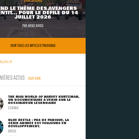
TRASHBAG
ND LE THÈME DES AVENGERS
NTIT... POUR LE DÉFILÉ DU 14
JUILLET 2026
PAR
ARNO KIKOO
VOIR TOUS LES ARTICLES TRASHBAG
BLOG.fr
NIÈRES ACTUS
TOUT VOIR
THE MAD WORLD OF HARVEY KURTZMAN,
UN DOCUMENTAIRE À VENIR SUR LE
DESSINATEUR LÉGENDAIRE
ECRANS
BLUE BEETLE : PAS DE PANIQUE, LA
SÉRIE ANIMÉE EST TOUJOURS EN
DÉVELOPPEMENT.
BRÈVE