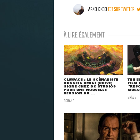
ARNO KIKOO
EST SUR TWITTER
À LIRE ÉGALEMENT
CLAYFACE : LE SCÉNARISTE
THE B
HOSSEIN AMINI (DRIVE)
FILM 
SIGNE CHEZ DC STUDIOS
''REP
POUR UNE NOUVELLE
MUSCH
VERSION DU ...
BRÈVE
ECRANS