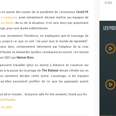
07 AOU
s en pause des causes de la pandémie de coronavirus
Covid-19
,
é à Liverpool
, avait initialement déclaré mettre ses équipes de
 au moins
. Au vu de la situation, il ne sera donc pas surprenant
LES PO
ongé, pour une durée indéterminée.
 tout récemment l'évidence, en expliquant que le tournage de
n, jusqu'à ce que ce soit "
sûr pour tout le monde de reprendre
".
 sera donc certainement déterminé par l'ampleur de la crise
, il faudra se demander quelles conséquences auront ces retards
juin 2021 par
Warner Bros
.
peuvent travailler (plus ou moins) à distance et s'avancer sur
ais si la pause du tournage de
The Batman
devait s'étaler sur un
ors sûrement décaler cette sortie. L'avantage, si les équipes
 qu'elles pourraient profiter de ce que les paparazzis soient
r us all to resume... Everyone safe for the moment, thank you for
/wDhlYtphlm
 25, 2020