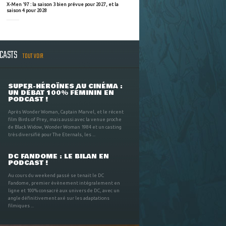
X-Men '97 : la saison 3 bien prévue pour 2027, et la
saison 4 pour 2028
DCASTS
TOUT VOIR
SUPER-HÉROÏNES AU CINÉMA :
UN DÉBAT 100% FÉMININ EN
PODCAST !
Après Wonder Woman, Captain Marvel, et le récent
film Birds of Prey, mais aussi avec la venue proche
de Black Widow, Wonder Woman 1984 et un casting
très diversifié pour The Eternals, les ...
DC FANDOME : LE BILAN EN
PODCAST !
Au cours du weekend passé se tenait le DC
Fandome, premier évènement intégralement en
ligne et 100% consacré aux univers de DC, avec un
angle définitivement axé sur les adaptations
filmiques ...