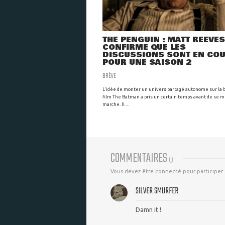
THE PENGUIN : MATT REEVES
CONFIRME QUE LES
DISCUSSIONS SONT EN CO
POUR UNE SAISON 2
BRÈVE
L'idée de monter un univers partagé autonome sur la 
film The Batman a pris un certain temps avant de se 
marche. Il ...
COMMENTAIRES
(
1
)
Vous devez être connecté pour participer
SILVER SMURFER
Damn it !