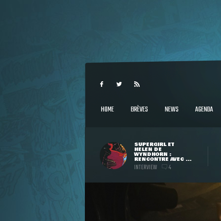
HOME
BRÈVES
NEWS
AGENDA
SUPERGIRL ET
HELEN DE
WYNDHORN :
RENCONTRE AVEC ...
INTERVIEW
4