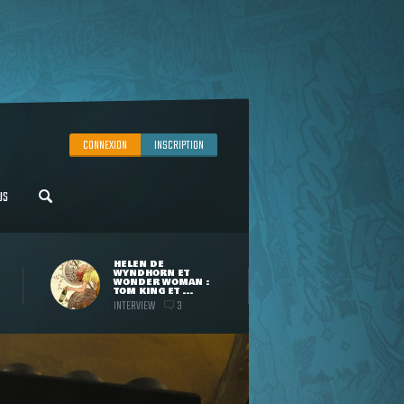
CONNEXION
INSCRIPTION
US
HELEN DE
WYNDHORN ET
WONDER WOMAN :
TOM KING ET ...
INTERVIEW
3