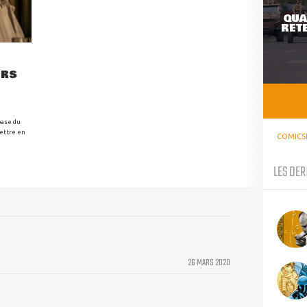
QUA
RETE
URS
base du
mettre en
COMICS
LES DER
26 MARS 2020