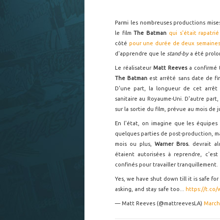
Parmi les nombreuses productions mise
le film
The Batman
qui s'était rapatri
côté
pour une durée de deux semaines
d'apprendre que le
stand-by
a été prol
Le réalisateur
Matt Reeves
a confirmé
The Batman
est arrêté sans date de fi
D'une part, la longueur de cet arrêt
sanitaire au Royaume-Uni. D'autre part
sur la sortie du film, prévue au mois de 
En l'état, on imagine que les équipes 
quelques parties de post-production, m
mois ou plus,
Warner Bros.
devrait al
étaient autorisées à reprendre, c'est
confinés pour travailler tranquillement.
Yes, we have shut down till it is safe fo
asking, and stay safe too...
https://t.co
— Matt Reeves (@mattreevesLA)
March