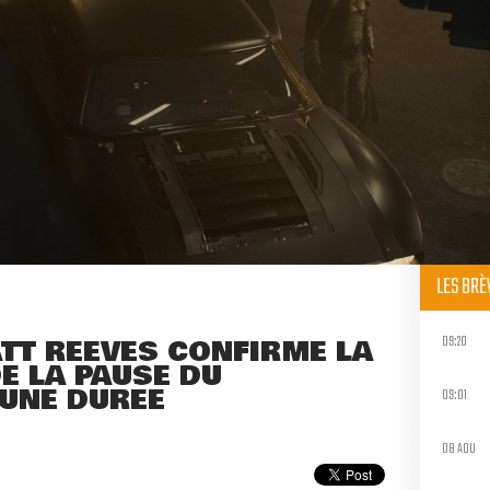
LES BR
09:20
TT REEVES CONFIRME LA
E LA PAUSE DU
UNE DURÉE
09:01
08 AOU