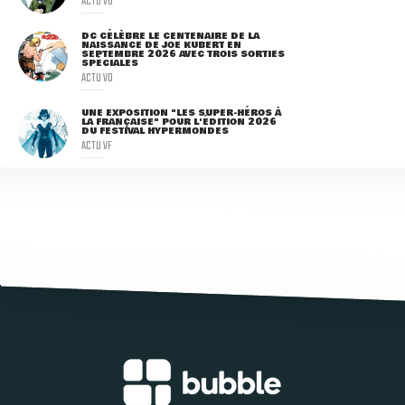
ACTU VO
DC CÉLÈBRE LE CENTENAIRE DE LA
NAISSANCE DE JOE KUBERT EN
SEPTEMBRE 2026 AVEC TROIS SORTIES
SPÉCIALES
ACTU VO
UNE EXPOSITION "LES SUPER-HÉROS À
LA FRANÇAISE" POUR L'ÉDITION 2026
DU FESTIVAL HYPERMONDES
ACTU VF