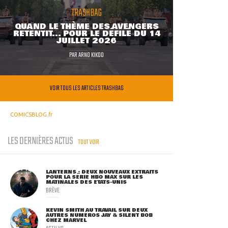
TRASHBAG
QUAND LE THÈME DES AVENGERS
RETENTIT... POUR LE DÉFILÉ DU 14
JUILLET 2026
PAR
ARNO KIKOO
VOIR TOUS LES ARTICLES TRASHBAG
COMICSBLOG.fr
LES DERNIÈRES ACTUS
TOUT VOIR
LANTERNS : DEUX NOUVEAUX EXTRAITS
POUR LA SÉRIE HBO MAX SUR LES
MATINALES DES ETATS-UNIS
BRÈVE
KEVIN SMITH AU TRAVAIL SUR DEUX
AUTRES NUMÉROS JAY & SILENT BOB
CHEZ MARVEL