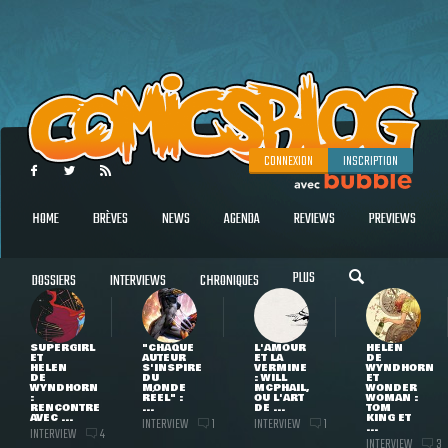
CONNEXION
INSCRIPTION
HOME
BRÈVES
NEWS
AGENDA
REVIEWS
PREVIEWS
PLUS
DOSSIERS
INTERVIEWS
CHRONIQUES
SUPERGIRL
"CHAQUE
L'AMOUR
HELEN
ET
AUTEUR
ET LA
DE
HELEN
S'INSPIRE
VERMINE
WYNDHORN
DE
DU
: WILL
ET
WYNDHORN
MONDE
MCPHAIL,
WONDER
:
RÉEL" :
OU L'ART
WOMAN :
RENCONTRE
...
DE ...
TOM
AVEC ...
KING ET
INTERVIEW
INTERVIEW
1
1
...
INTERVIEW
4
INTERVIEW
3