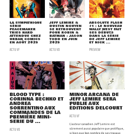
LA SYMPATHIQUE
JEFF LEMIRE &
ABSOLUTE FLASH
SÉRIE
DUSTIN NGUYEN
#1 : LE NOUVEAU
PEACEMAKER
SE RETROUVENT
WALLY WEST FAIT
TRIES HARD
POUR ROBIN &
SES DÉBUTS
ATTENDUE CHEZ
BATMAN : JASON
DANS LA SÉRIE
URBAN COMICS
TODD EN JUIN
DE JEFF LEMIRE
EN AOÛT 2025
2025
ET NICK ...
ACTU VF
ACTU VO
PREVIEW
BLOOD TYPE :
MINOR ARCANA DE
CORINNA BECHKO ET
JEFF LEMIRE SERA
ANDREA
PUBLIÉ AUX
SORRENTINO AUX
ÉDITIONS DELCOURT
COMMANDES DE LA
ACTU VF
PREMIÈRE MINI-
SÉRIE DU ...
L'auteur canadien Jeff Lemire est
ACTU VO
sûrement aussi populaire que prolifique,
si bien que bon nombre de ses travaux