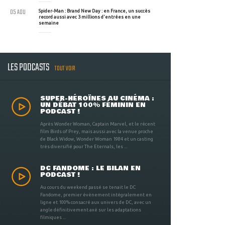
05 AOU
Spider-Man : Brand New Day : en France, un succès
record aussi avec 3 millions d'entrées en une
semaine
LES PODCASTS
TOUT VOIR
SUPER-HÉROÏNES AU CINÉMA :
UN DÉBAT 100% FÉMININ EN
PODCAST !
Après Wonder Woman, Captain Marvel, et le récent
film Birds of Prey, mais aussi avec la venue proche
de Black Widow, Wonder Woman 1984 et un casting
très diversifié pour The Eternals, les ...
DC FANDOME : LE BILAN EN
PODCAST !
Au cours du weekend passé se tenait le DC
Fandome, premier évènement intégralement en
ligne et 100% consacré aux univers de DC, avec un
angle définitivement axé sur les adaptations
filmiques ...