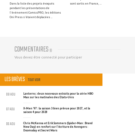
Dans la liste des projets évoqués
sont sortis en France, ...
pendant les présentations de
l'événement ComicsPRO, les éditions
Oni Press s'étaient déplacées ...
COMMENTAIRES
(
0
)
Vous devez être connecté pour participer
LES BRÈVES
TOUT VOIR
08 AOU
Lanterns : deux nouveaux extraits pour la série HBO
Max sur les matinales des Etats-Unis
07 AOU
X-Men '97 : la saison 3 bien prévue pour 2027, et la
saison 4 pour 2028
06 AOU
Chris McKenna et Erik Sommers (Spider-Man : Brand
New Day) en renfort sur l'écriture de Avengers :
Doomsday et Secret Wars