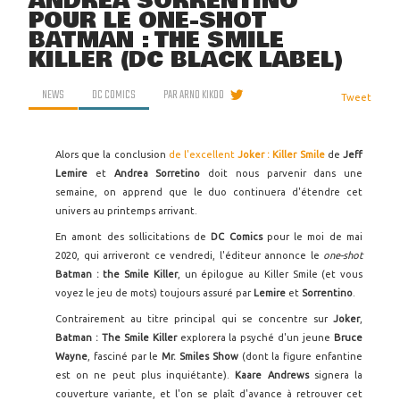
ANDREA SORRENTINO
POUR LE ONE-SHOT
BATMAN : THE SMILE
KILLER (DC BLACK LABEL)
NEWS
DC COMICS
PAR
ARNO KIKOO
Tweet
Alors que la conclusion
de l'excellent
Joker : Killer Smile
de
Jeff
Lemire
et
Andrea Sorretino
doit nous parvenir dans une
semaine, on apprend que le duo continuera d'étendre cet
univers au printemps arrivant.
En amont des sollicitations de
DC Comics
pour le moi de mai
2020, qui arriveront ce vendredi, l'éditeur annonce le
one-shot
Batman : the Smile Killer
, un épilogue au Killer Smile (et vous
voyez le jeu de mots) toujours assuré par
Lemire
et
Sorrentino
.
Contrairement au titre principal qui se concentre sur
Joker
,
Batman : The Smile Killer
explorera la psyché d'un jeune
Bruce
Wayne
, fasciné par le
Mr. Smiles Show
(dont la figure enfantine
est on ne peut plus inquiétante).
Kaare Andrews
signera la
couverture variante, et l'on se plaît d'avance à retrouver cet