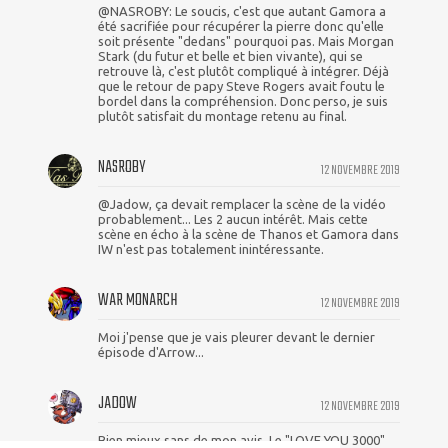
@NASROBY: Le soucis, c'est que autant Gamora a
été sacrifiée pour récupérer la pierre donc qu'elle
soit présente "dedans" pourquoi pas. Mais Morgan
Stark (du futur et belle et bien vivante), qui se
retrouve là, c'est plutôt compliqué à intégrer. Déjà
que le retour de papy Steve Rogers avait foutu le
bordel dans la compréhension. Donc perso, je suis
plutôt satisfait du montage retenu au final.
NASROBY
12 NOVEMBRE 2019
@Jadow, ça devait remplacer la scène de la vidéo
probablement... Les 2 aucun intérêt. Mais cette
scène en écho à la scène de Thanos et Gamora dans
IW n'est pas totalement inintéressante.
WAR MONARCH
12 NOVEMBRE 2019
Moi j'pense que je vais pleurer devant le dernier
épisode d'Arrow...
JADOW
12 NOVEMBRE 2019
Bien mieux sans de mon avis. Le "LOVE YOU 3000"