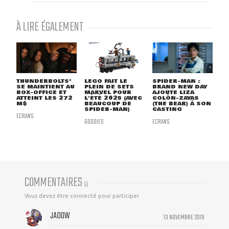
À LIRE ÉGALEMENT
THUNDERBOLTS*
LEGO FAIT LE
SPIDER-MAN :
SE MAINTIENT AU
PLEIN DE SETS
BRAND NEW DAY
BOX-OFFICE ET
MARVEL POUR
AJOUTE LIZA
ATTEINT LES 272
L'ÉTÉ 2025 (AVEC
COLÓN-ZAYAS
M$
BEAUCOUP DE
(THE BEAR) À SON
SPIDER-MAN)
CASTING
ECRANS
GOODIES
ECRANS
COMMENTAIRES
(
4
)
Vous devez être connecté pour participer
JADOW
13 NOVEMBRE 2019