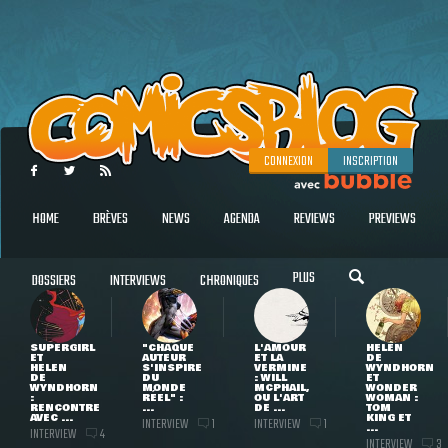
CONNEXION
INSCRIPTION
HOME
BRÈVES
NEWS
AGENDA
REVIEWS
PREVIEWS
PLUS
DOSSIERS
INTERVIEWS
CHRONIQUES
SUPERGIRL
"CHAQUE
L'AMOUR
HELEN
ET
AUTEUR
ET LA
DE
HELEN
S'INSPIRE
VERMINE
WYNDHORN
DE
DU
: WILL
ET
WYNDHORN
MONDE
MCPHAIL,
WONDER
:
RÉEL" :
OU L'ART
WOMAN :
RENCONTRE
...
DE ...
TOM
AVEC ...
KING ET
INTERVIEW
INTERVIEW
1
1
...
INTERVIEW
4
INTERVIEW
3