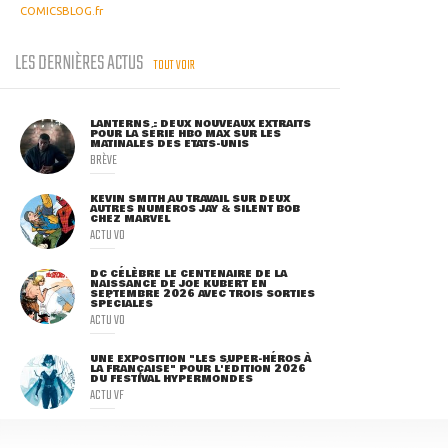
COMICSBLOG.fr
LES DERNIÈRES ACTUS
TOUT VOIR
LANTERNS : DEUX NOUVEAUX EXTRAITS
POUR LA SÉRIE HBO MAX SUR LES
MATINALES DES ETATS-UNIS
BRÈVE
KEVIN SMITH AU TRAVAIL SUR DEUX
AUTRES NUMÉROS JAY & SILENT BOB
CHEZ MARVEL
ACTU VO
DC CÉLÈBRE LE CENTENAIRE DE LA
NAISSANCE DE JOE KUBERT EN
SEPTEMBRE 2026 AVEC TROIS SORTIES
SPÉCIALES
ACTU VO
UNE EXPOSITION "LES SUPER-HÉROS À
LA FRANÇAISE" POUR L'ÉDITION 2026
DU FESTIVAL HYPERMONDES
ACTU VF