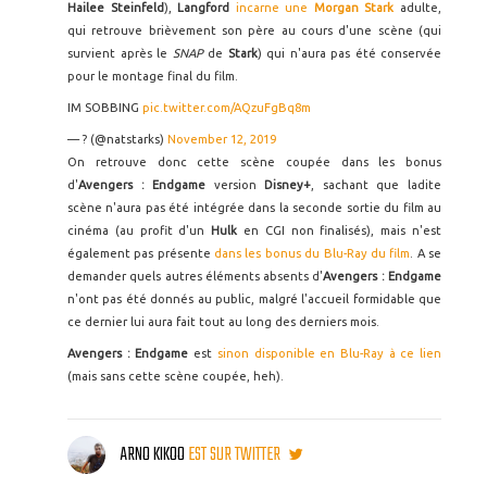
Hailee Steinfeld
),
Langford
incarne une
Morgan Stark
adulte,
qui retrouve brièvement son père au cours d'une scène (qui
survient après le
SNAP
de
Stark
) qui n'aura pas été conservée
pour le montage final du film.
IM SOBBING
pic.twitter.com/AQzuFgBq8m
— ? (@natstarks)
November 12, 2019
On retrouve donc cette scène coupée dans les bonus
d'
Avengers : Endgame
version
Disney+
, sachant que ladite
scène n'aura pas été intégrée dans la seconde sortie du film au
cinéma (au profit d'un
Hulk
en CGI non finalisés), mais n'est
également pas présente
dans les bonus du Blu-Ray du film
. A se
demander quels autres éléments absents d'
Avengers : Endgame
n'ont pas été donnés au public, malgré l'accueil formidable que
ce dernier lui aura fait tout au long des derniers mois.
Avengers : Endgame
est
sinon disponible en Blu-Ray à ce lien
(mais sans cette scène coupée, heh).
ARNO KIKOO
EST SUR TWITTER