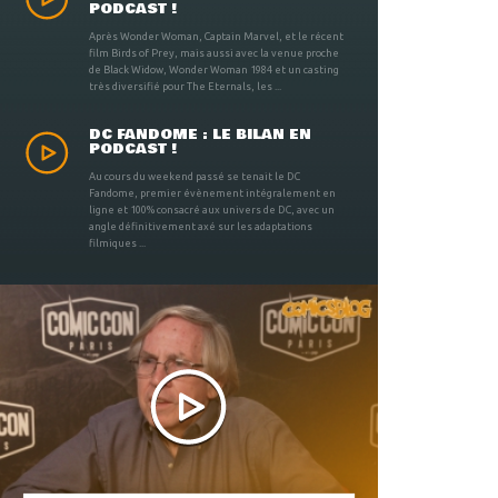
PODCAST !
Après Wonder Woman, Captain Marvel, et le récent
film Birds of Prey, mais aussi avec la venue proche
de Black Widow, Wonder Woman 1984 et un casting
très diversifié pour The Eternals, les ...
DC FANDOME : LE BILAN EN
PODCAST !
Au cours du weekend passé se tenait le DC
Fandome, premier évènement intégralement en
ligne et 100% consacré aux univers de DC, avec un
angle définitivement axé sur les adaptations
filmiques ...