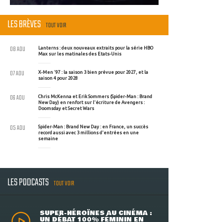
LES BRÈVES
TOUT VOIR
08 AOU
Lanterns : deux nouveaux extraits pour la série HBO
Max sur les matinales des Etats-Unis
07 AOU
X-Men '97 : la saison 3 bien prévue pour 2027, et la
saison 4 pour 2028
06 AOU
Chris McKenna et Erik Sommers (Spider-Man : Brand
New Day) en renfort sur l'écriture de Avengers :
Doomsday et Secret Wars
05 AOU
Spider-Man : Brand New Day : en France, un succès
record aussi avec 3 millions d'entrées en une
semaine
LES PODCASTS
TOUT VOIR
SUPER-HÉROÏNES AU CINÉMA :
UN DÉBAT 100% FÉMININ EN