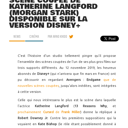
SCÈNE COUPÉE DE
KATHERINE LANGFORD
(MORGAN STARK)
DISPONIBLE SUR LA
VERSION DISNEY+
NEWS
CINÉMA
PAR
ARNO KIKOO
C'est l'histoire d'un studio tellement pingre qu'il propose
l'ensemble des scènes coupées de l'un de ses plus gros films sur
trois supports différents. Au 12 novembre 2019, les heureux
abonnés de
Disney+
(qui n'arrivera que fin mars en France) ont
pu découvrir en regardant
Avengers : Endgame
que de
nouvelles scènes coupées
, jusqu'alors inédites, sont intégrées
à cette version.
Celle qui nous intéressera le plus est la scène dans laquelle
l'actrice
Katherine Langford
(
13 Reasons Why
, et
prochainement
Cursed
de
Frank Miller
) donne la réplique à
Robert Downey Jr.
Contre les premières suppositions qui la
voyaient en
Kate Bishop
(le rôle étant possiblement donné à