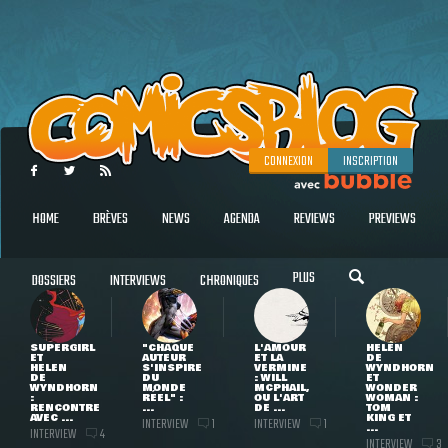
CONNEXION
INSCRIPTION
HOME
BRÈVES
NEWS
AGENDA
REVIEWS
PREVIEWS
PLUS
DOSSIERS
INTERVIEWS
CHRONIQUES
SUPERGIRL
"CHAQUE
L'AMOUR
HELEN
ET
AUTEUR
ET LA
DE
HELEN
S'INSPIRE
VERMINE
WYNDHORN
DE
DU
: WILL
ET
WYNDHORN
MONDE
MCPHAIL,
WONDER
:
RÉEL" :
OU L'ART
WOMAN :
RENCONTRE
...
DE ...
TOM
AVEC ...
KING ET
INTERVIEW
INTERVIEW
1
1
...
INTERVIEW
4
INTERVIEW
3