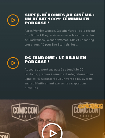
SUPER-HÉROÏNES AU CINÉMA :
UN DÉBAT 100% FÉMININ EN
PODCAST !
Après Wonder Woman, Captain Marvel, et le récent
film Birds of Prey, mais aussi avec la venue proche
de Black Widow, Wonder Woman 1984 et un casting
très diversifié pour The Eternals, les ...
DC FANDOME : LE BILAN EN
PODCAST !
Au cours du weekend passé se tenait le DC
Fandome, premier évènement intégralement en
ligne et 100% consacré aux univers de DC, avec un
angle définitivement axé sur les adaptations
filmiques ...