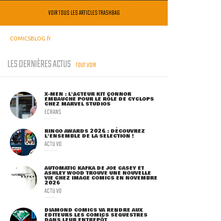
VOIR TOUS LES ARTICLES TRASHBAG
COMICSBLOG.fr
LES DERNIÈRES ACTUS
TOUT VOIR
X-MEN : L'ACTEUR KIT CONNOR
EMBAUCHÉ POUR LE RÔLE DE CYCLOPS
CHEZ MARVEL STUDIOS
ECRANS
RINGO AWARDS 2026 : DÉCOUVREZ
L'ENSEMBLE DE LA SÉLECTION !
ACTU VO
AUTOMATIC KAFKA DE JOE CASEY ET
ASHLEY WOOD TROUVE UNE NOUVELLE
VIE CHEZ IMAGE COMICS EN NOVEMBRE
2026
ACTU VO
DIAMOND COMICS VA RENDRE AUX
ÉDITEURS LES COMICS SÉQUESTRÉS
DANS LEUR ENTREPÔT