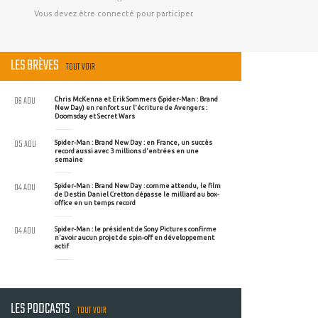
Vous devez être connecté pour participer
LES BRÈVES
TOUT VOIR
06 AOU
Chris McKenna et Erik Sommers (Spider-Man : Brand
New Day) en renfort sur l'écriture de Avengers :
Doomsday et Secret Wars
05 AOU
Spider-Man : Brand New Day : en France, un succès
record aussi avec 3 millions d'entrées en une
semaine
04 AOU
Spider-Man : Brand New Day : comme attendu, le film
de Destin Daniel Cretton dépasse le milliard au box-
office en un temps record
04 AOU
Spider-Man : le président de Sony Pictures confirme
n'avoir aucun projet de spin-off en développement
actif
LES PODCASTS
TOUT VOIR