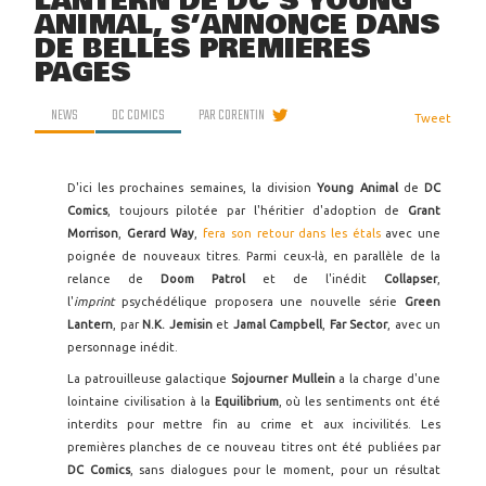
LANTERN DE DC'S YOUNG
ANIMAL, S’ANNONCE DANS
DE BELLES PREMIÈRES
PAGES
NEWS
DC COMICS
PAR
CORENTIN
Tweet
D'ici les prochaines semaines, la division
Young Animal
de
DC
Comics
, toujours pilotée par l'héritier d'adoption de
Grant
Morrison
,
Gerard Way
,
fera son retour dans les étals
avec une
poignée de nouveaux titres. Parmi ceux-là, en parallèle de la
relance de
Doom Patrol
et de l'inédit
Collapser
,
l'
imprint
psychédélique proposera une nouvelle série
Green
Lantern
, par
N.K. Jemisin
et
Jamal Campbell
,
Far Sector
, avec un
personnage inédit.
La patrouilleuse galactique
Sojourner Mullein
a la charge d'une
lointaine civilisation à la
Equilibrium
, où les sentiments ont été
interdits pour mettre fin au crime et aux incivilités. Les
premières planches de ce nouveau titres ont été publiées par
DC Comics
, sans dialogues pour le moment, pour un résultat