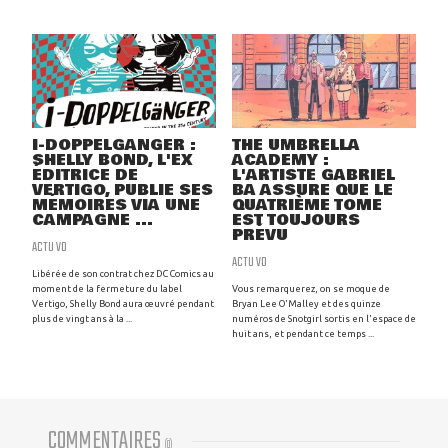
I-DOPPELGANGER :
THE UMBRELLA
SHELLY BOND, L'EX
ACADEMY :
ÉDITRICE DE
L'ARTISTE GABRIEL
VERTIGO, PUBLIE SES
BA ASSURE QUE LE
MÉMOIRES VIA UNE
QUATRIÈME TOME
CAMPAGNE ...
EST TOUJOURS
PRÉVU
ACTU VO
ACTU VO
Libérée de son contrat chez DC Comics au
moment de la fermeture du label
Vous remarquerez, on se moque de
Vertigo, Shelly Bond aura œuvré pendant
Bryan Lee O'Malley et des quinze
plus de vingt ans à la ...
numéros de Snotgirl sortis en l'espace de
huit ans, et pendant ce temps ...
COMMENTAIRES
(
0
)