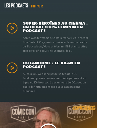
LES PODCASTS
TOUT VOIR
SUPER-HÉROÏNES AU CINÉMA :
UN DÉBAT 100% FÉMININ EN
PODCAST !
Après Wonder Woman, Captain Marvel, et le récent
film Birds of Prey, mais aussi avec la venue proche
de Black Widow, Wonder Woman 1984 et un casting
très diversifié pour The Eternals, les ...
DC FANDOME : LE BILAN EN
PODCAST !
Au cours du weekend passé se tenait le DC
Fandome, premier évènement intégralement en
ligne et 100% consacré aux univers de DC, avec un
angle définitivement axé sur les adaptations
filmiques ...