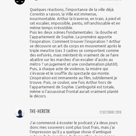
Quelques réactions, l'importance de la ville déjà.
Corentin a raison, la Ville est immense,
insurmontable. Arthur la traverse, en train, à pied et
cet escalier, impossible, pentu, infranchissable et en
même temps irrésistible.
Puis les deux scènes fondamentales : la douche et
l'appartement de Sophie. La première apporte
l'inspiration. Comment trouver l'inspiration ? Arthur
se découvre un art du corps en mouvement après le
triple meurtre (ces 3 cadres se comportent comme
des enfoirés, mais méritent-ils vraiment de se faire
abattre sur les marches d'un escalier d'accès au
métro ? un jugement et une condamnation plutôt).
Puis, à chaque acte de violence, la misère qui
s'évacue et le souffle du spectacle qui monte.
L'inspiration est immanente au film, subtilement je
trouve. Puis, ce couloir, une fois Arthur hors de
l'appartement de Sophie. L’ambiguïté est totale,
même si l'assassinat frontal aurait vraiment planté
le décors.
THE-HERETIK
12 OCTOBRE 2019
J'ai commencé à écouter le podcast y'a deux jours
donc mes souvenirs sont plus tout frais, mais j'ai
l'impression qu'il y a quelque chose d’ambiguë