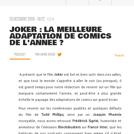
10 OCTOBRE 2019 - 18:12
17
JOKER : LA MEILLEURE
ADAPTATION DE COMICS
DE L'ANNÉE ?
PODCAST
PAR
ARNO KIKOO
Tweet
A présent que le film
Joker
est bel et bien sorti dans nos salles,
et que tout le monde s'apprête à aller le voir (ou presque), il
est grand temps pour notre rédaction de revenir sur un film qui
marquera certainement l'année, et peut-être à plus grande
échelle le paysage des adaptations de comics sur grand écran.
Pour revenir sur les nombreuses qualités et quelques défauts
du film de
Todd Phillips
, servi par un
Joaquin Phoenix
incroyable, nous avons retrouvé
Frédérick Sigrist
, humoriste et
animateur de l'émission
Blocksbusters
sur
France Inter
, que les
habitués de nos podcasts connaissent bien même s'il n'était