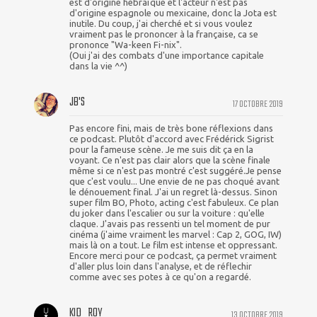
est d'origine hébraïque et l'acteur n'est pas
d'origine espagnole ou mexicaine, donc la Jota est
inutile. Du coup, j'ai cherché et si vous voulez
vraiment pas le prononcer à la française, ca se
prononce "Wa-keen Fi-nix".
(Oui j'ai des combats d'une importance capitale
dans la vie ^^)
JB'S
17 OCTOBRE 2019
Pas encore fini, mais de très bone réflexions dans
ce podcast. Plutôt d'accord avec Frédérick Sigrist
pour la fameuse scène. Je me suis dit ça en la
voyant. Ce n'est pas clair alors que la scène finale
même si ce n'est pas montré c'est suggéré.Je pense
que c'est voulu... Une envie de ne pas choqué avant
le dénouement final. J'ai un regret là-dessus. Sinon
super film BO, Photo, acting c'est fabuleux. Ce plan
du joker dans l'escalier ou sur la voiture : qu'elle
claque. J'avais pas ressenti un tel moment de pur
cinéma (j'aime vraiment les marvel : Cap 2, GOG, IW)
mais là on a tout. Le film est intense et oppressant.
Encore merci pour ce podcast, ça permet vraiment
d'aller plus loin dans l'analyse, et de réflechir
comme avec ses potes à ce qu'on a regardé.
KID_ROY
13 OCTOBRE 2019