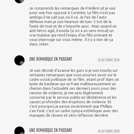
Je comprends les remarques de Frédéric et je suis
pour une fois opposé à Corentin. Le film n'est pas
ambigu il ne sait pas où il va. Je fais de l'auto
défense mais je suis heureux de tuer. C'est de la
faute de tout et de n'importe quoi . Mais quand un
anti héros agit, il existe (si on a un sens moral) un
vrai malaise qui rend l'enjeu d'un film prenant et
vous interroge sur vous même . Il n'y a rien de ça
dans Joker.
UNE REMARQUE EN PASSANT
10 OCTOBRE 2019
Je suis désolé d'avance les gars si je suis touchy sur
certaines remarques que vous pourrez avoir sur le
cadre social politique de ce film...etant prof dans un
lycée de banlieue qui se fraie malheureusement un
chemin dans l'actualité ces derniers jours pour des
raisons de violence, je me sens légèrement
concerné par le service public en déshérence et les
causes profondes des éruptions de violence. Et
c'est pourquoi je pense sincèrement que Phillips
s'en fout: c'est un cadre sympa esthétique avec des
masques de clowns et zéro réflexion derrière
UNE REMARQUE EN PASSANT
10 OCTOBRE 2019