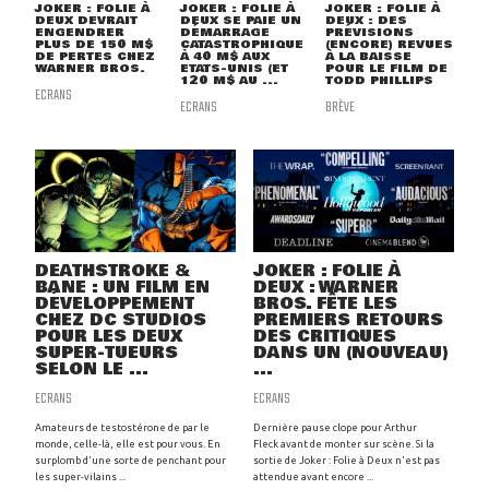
JOKER : FOLIE À
JOKER : FOLIE À
JOKER : FOLIE À
DEUX DEVRAIT
DEUX SE PAIE UN
DEUX : DES
ENGENDRER
DÉMARRAGE
PRÉVISIONS
PLUS DE 150 M$
CATASTROPHIQUE
(ENCORE) REVUES
DE PERTES CHEZ
À 40 M$ AUX
À LA BAISSE
WARNER BROS.
ETATS-UNIS (ET
POUR LE FILM DE
120 M$ AU ...
TODD PHILLIPS
ECRANS
ECRANS
BRÈVE
DEATHSTROKE &
JOKER : FOLIE À
BANE : UN FILM EN
DEUX : WARNER
DÉVELOPPEMENT
BROS. FÊTE LES
CHEZ DC STUDIOS
PREMIERS RETOURS
POUR LES DEUX
DES CRITIQUES
SUPER-TUEURS
DANS UN (NOUVEAU)
SELON LE ...
...
ECRANS
ECRANS
Amateurs de testostérone de par le
Dernière pause clope pour Arthur
monde, celle-là, elle est pour vous. En
Fleck avant de monter sur scène. Si la
surplomb d'une sorte de penchant pour
sortie de Joker : Folie à Deux n'est pas
les super-vilains ...
attendue avant encore ...