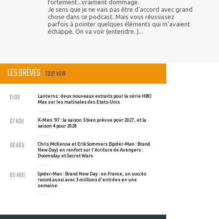
fortement...vraiment dommage.
Je sens que je ne vais pas être d'accord avec grand
chose dans ce podcast. Mais vous réussissez
parfois à pointer quelques éléments qui m'avaient
échappé. On va voir (entendre..)...
LES BRÈVES
TOUT VOIR
11:09
Lanterns : deux nouveaux extraits pour la série HBO
Max sur les matinales des Etats-Unis
07 AOU
X-Men '97 : la saison 3 bien prévue pour 2027, et la
saison 4 pour 2028
06 AOU
Chris McKenna et Erik Sommers (Spider-Man : Brand
New Day) en renfort sur l'écriture de Avengers :
Doomsday et Secret Wars
05 AOU
Spider-Man : Brand New Day : en France, un succès
record aussi avec 3 millions d'entrées en une
semaine