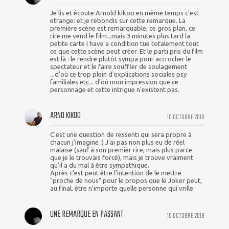
Je lis et écoute Arnold kikoo en même temps c'est
etrange: et je rebondis sur cette remarque. La
première scène est remarquable, ce gros plan, ce
rire me vend le film...mais 3 minutes plus tard la
petite carte I have a condition tue totalement tout
ce que cette scène peut créer. Et le parti pris du film
est là : le rendre plutôt sympa pour accrocher le
spectateur et le faire souffler de soulagement
...d'où ce trop plein d'explications sociales psy
familiales etc... d'où mon impression que ce
personnage et cette intrigue n'existent pas.
ARNO KIKOO
10 OCTOBRE 2019
C'est une question de ressenti qui sera propre à
chacun j'imagine :) J'ai pas non plus eu de réel
malaise (sauf à son premier rire, mais plus parce
que je le trouvais forcé), mais je trouve vraiment
qu'il a du mal à être sympathique.
Après c'est peut être l'intention de le mettre
"proche de nous" pour le propos que le Joker peut,
au final, être n'importe quelle personne qui vrille.
UNE REMARQUE EN PASSANT
10 OCTOBRE 2019