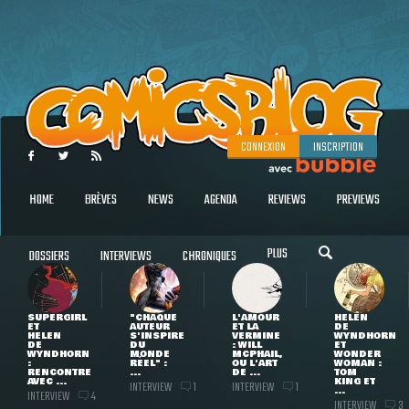
CONNEXION
INSCRIPTION
HOME
BRÈVES
NEWS
AGENDA
REVIEWS
PREVIEWS
PLUS
DOSSIERS
INTERVIEWS
CHRONIQUES
SUPERGIRL
"CHAQUE
L'AMOUR
HELEN
ET
AUTEUR
ET LA
DE
HELEN
S'INSPIRE
VERMINE
WYNDHORN
DE
DU
: WILL
ET
WYNDHORN
MONDE
MCPHAIL,
WONDER
:
RÉEL" :
OU L'ART
WOMAN :
RENCONTRE
...
DE ...
TOM
AVEC ...
KING ET
INTERVIEW
INTERVIEW
1
1
...
INTERVIEW
4
INTERVIEW
3