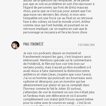
autour de la question de l'empathie. Je ne pense
pas que ce soit un problème en soit d'en éprouver à
l'égard de personnes qui font de (très) mauvais
choix, parce que ce n'est pas pour autant que l'on
approuve ces derniers (les choix). A mon sens
l'empathie est une force car au final on se retrouve
face à des scènes où tout le monde a tort, Arthur
comme ceux qui l'ont humilié, et pourtant on se
retrouve impliqué, car on espère en vain que le
personnage se ressaisira et fera les bons choix
PAUL TENDNIÉZÉ
11 OCTOBRE 2019
Je suis vos podcasts depuis un moment et
franchement respect les gars, c'est toujours aussi
intéressant. Mentions spéciale sur le commentaire
de Frédérick, le film est bon voir très bon sur
certains points, mais il aurait pu être excellent si il
avait réussi à faire clairement la distinction entre
antihéros et vilain (Jean, j'espère que vous l'avez).
J'ai vu un homme qui punissait ces bourreaux avec
sadisme et désespoir, pas un monstre qui tue
aléatoirement par plaisir et qui se complaît dans
l'horreur comme le fait le Joker. Et surtout,
j'attendais de voir le moment où son rire n'était plus
un fardeau mais une délivrance et où il assume
complètement son statut (ptit frisson quand même
pour la scène avec le sourire en sang) .. c'est là où