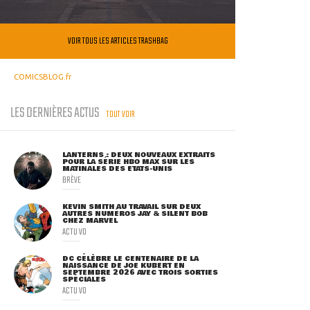
VOIR TOUS LES ARTICLES TRASHBAG
COMICSBLOG.fr
LES DERNIÈRES ACTUS
TOUT VOIR
LANTERNS : DEUX NOUVEAUX EXTRAITS
POUR LA SÉRIE HBO MAX SUR LES
MATINALES DES ETATS-UNIS
BRÈVE
KEVIN SMITH AU TRAVAIL SUR DEUX
AUTRES NUMÉROS JAY & SILENT BOB
CHEZ MARVEL
ACTU VO
DC CÉLÈBRE LE CENTENAIRE DE LA
NAISSANCE DE JOE KUBERT EN
SEPTEMBRE 2026 AVEC TROIS SORTIES
SPÉCIALES
ACTU VO