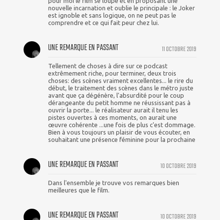
pour moi le film se loupe et en proposant une
nouvelle incarnation et oublie le principale : le Joker
est ignoble et sans logique, on ne peut pas le
comprendre et ce qui fait peur chez lui.
UNE REMARQUE EN PASSANT
11 OCTOBRE 2019
Tellement de choses à dire sur ce podcast
extrêmement riche, pour terminer, deux trois
choses: des scènes vraiment excellentes... le rire du
début, le traitement des scènes dans le métro juste
avant que ça dégénère, l'absurdité pour le coup
dérangeante du petit homme ne réussissant pas à
ouvrir la porte... le réalisateur aurait il tenu les
pistes ouvertes à ces moments, on aurait une
œuvre cohérente ...une fois de plus c'est dommage.
Bien à vous toujours un plaisir de vous écouter, en
souhaitant une présence féminine pour la prochaine
UNE REMARQUE EN PASSANT
10 OCTOBRE 2019
Dans l'ensemble je trouve vos remarques bien
meilleures que le film.
UNE REMARQUE EN PASSANT
10 OCTOBRE 2019