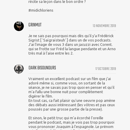
récite sa leçon dans le bon ordre ?
#midichloriens
GRINMUT
13 NOVEMBRE 2019
Je ne sais pas pourquoi mais dès qu'il y'a Frédérick
Sigrist [ 'Saïgraïsteuh' ] dans un de vos podcasts.
J'ai l'image de vous 3 dans un jacuzzi avec Corent.
qui se frotte sur Fréd la langue pendante et un Arno
très mal à l'aise entre les 2.
DARK BISOUNOURS
17 OCTOBRE 2019
Vraiment un excellent podcast sur un film que j'ai
adoré même si, comme vous, on sortant de la
séance, je ne savais pas trop quoi en penser et qu'il
m'a fallu une bonne nuit pour complètement
digérer le film.
En tout cas, ca fait plaisir qu'une oeuvre pop amène
des débats aussi intéressant (les vôtres et pas ceux
poussés par une grosse partie de la presse).
Et sinon, le petit truc qui m'a écorché l'oreille
pendant le podcast, mais je vois pas trop pourquoi
vous prononcer Joaquim à l'espagnole. Le prénom