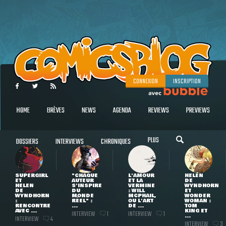
CONNEXION
INSCRIPTION
HOME
BRÈVES
NEWS
AGENDA
REVIEWS
PREVIEWS
PLUS
DOSSIERS
INTERVIEWS
CHRONIQUES
SUPERGIRL
"CHAQUE
L'AMOUR
HELEN
ET
AUTEUR
ET LA
DE
HELEN
S'INSPIRE
VERMINE
WYNDHORN
DE
DU
: WILL
ET
WYNDHORN
MONDE
MCPHAIL,
WONDER
:
RÉEL" :
OU L'ART
WOMAN :
RENCONTRE
...
DE ...
TOM
AVEC ...
KING ET
INTERVIEW
INTERVIEW
1
1
...
INTERVIEW
4
INTERVIEW
3