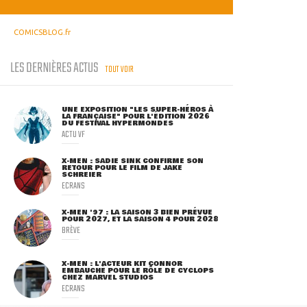
COMICSBLOG.fr
LES DERNIÈRES ACTUS
TOUT VOIR
UNE EXPOSITION "LES SUPER-HÉROS À
LA FRANÇAISE" POUR L'ÉDITION 2026
DU FESTIVAL HYPERMONDES
ACTU VF
X-MEN : SADIE SINK CONFIRME SON
RETOUR POUR LE FILM DE JAKE
SCHREIER
ECRANS
X-MEN '97 : LA SAISON 3 BIEN PRÉVUE
POUR 2027, ET LA SAISON 4 POUR 2028
BRÈVE
X-MEN : L'ACTEUR KIT CONNOR
EMBAUCHÉ POUR LE RÔLE DE CYCLOPS
CHEZ MARVEL STUDIOS
ECRANS