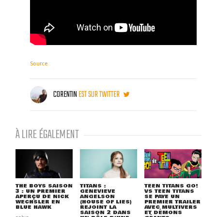
Source
CORENTIN
EST SUR TWITTER
À LIRE ÉGALEMENT
THE BOYS SAISON
TITANS :
TEEN TITANS GO!
3 : UN PREMIER
GENEVIEVE
VS TEEN TITANS
APERÇU DE NICK
ANGELSON
SE PAYE UN
WECHSLER EN
(HOUSE OF LIES)
PREMIER TRAILER
BLUE HAWK
REJOINT LA
AVEC MULTIVERS
SAISON 2 DANS
ET DÉMONS