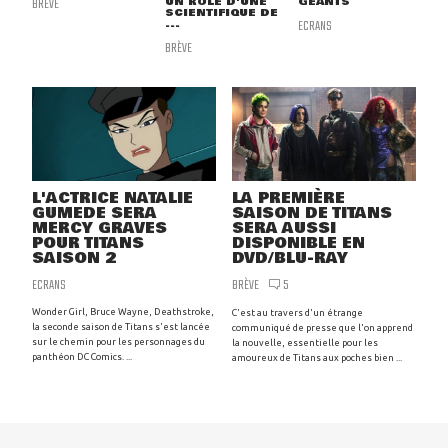
BRÈVE
UN RÔLE D'UNE
GÉANTS
SCIENTIFIQUE DE
...
ECRANS
BRÈVE
L'ACTRICE NATALIE
LA PREMIÈRE
GUMEDE SERA
SAISON DE TITANS
MERCY GRAVES
SERA AUSSI
POUR TITANS
DISPONIBLE EN
SAISON 2
DVD/BLU-RAY
ECRANS
BRÈVE
5
Wonder Girl, Bruce Wayne, Deathstroke,
C'est au travers d'un étrange
la seconde saison de Titans s'est lancée
communiqué de presse que l'on apprend
sur le chemin pour les personnages du
la nouvelle, essentielle pour les
panthéon DC Comics. ...
amoureux de Titans aux poches bien ...