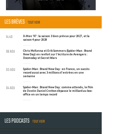
LES BRÈVES
TOUT VOIR
14:40
X-Men '97 : la saison 3 bien prévue pour 2027, et la
saison 4 pour 2028
06 AOU
Chris McKenna et Erik Sommers (Spider-Man : Brand
New Day) en renfort sur l'écriture de Avengers :
Doomsday et Secret Wars
05 AOU
Spider-Man : Brand New Day : en France, un succès
record aussi avec 3 millions d'entrées en une
semaine
04 AOU
Spider-Man : Brand New Day : comme attendu, le film
de Destin Daniel Cretton dépasse le milliard au box-
office en un temps record
LES PODCASTS
TOUT VOIR