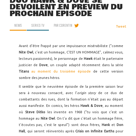
DUO HAWK & DOVE SE
DÉVOILENT EN PREVIEW DU
PROCHAIN ÉPISODE
NEWS
SERIES TV
PAR
CORENTIN
Tweet
Avant d'être frappé par une impuissance misérabiliste ("comme
Nite Owl
, c'est un hommage, C'EST UN HOMMAGE", calmez vous,
lecteurs passionnés), le personnage de
Hawk
était le partenaire
justicier de
Dove
, un couple adapté récemment dans la série
Titans
au moment du troisième épisode
de cette version
sombre des jeunes héros.
Il semble que le neuvième épisode de la première saison leur
sera à nouveau consacré, avec l'
origin story
de ce duo de
combattants des rues, dont la formation n'était pas au départ
aussi manifeste. En comics, les héros
Hawk & Dove
, au moment
où
Steve Ditko
les invente en 1968 ("tu vois que c'est un
hommage au
Nite Owl
. On t'a dit que c'était un hommage frère,
t'écoutes pas, c'est le speul") sont deux frères,
Hank
et
Don
Hall
, qui seront réinventés après
Crisis on Infinite Earths
pour