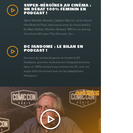
SUPER-HÉROÏNES AU CINÉMA :
UN DÉBAT 100% FÉMININ EN
PODCAST !
Après Wonder Woman, Captain Marvel, et le récent
film Birds of Prey, mais aussi avec la venue proche
de Black Widow, Wonder Woman 1984 et un casting
très diversifié pour The Eternals, les ...
DC FANDOME : LE BILAN EN
PODCAST !
Au cours du weekend passé se tenait le DC
Fandome, premier évènement intégralement en
ligne et 100% consacré aux univers de DC, avec un
angle définitivement axé sur les adaptations
filmiques ...