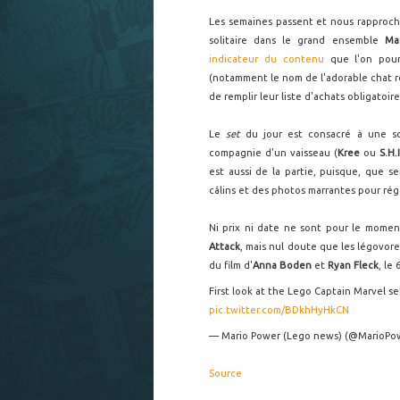
Les semaines passent et nous rapproc
solitaire dans le grand ensemble
Ma
indicateur du contenu
que l'on pourr
(notamment le nom de l'adorable chat 
de remplir leur liste d'achats obligatoire
Le
set
du jour est consacré à une s
compagnie d'un vaisseau (
Kree
ou
S.H.I
est aussi de la partie, puisque, que se
câlins et des photos marrantes pour réga
Ni prix ni date ne sont pour le mome
Attack
, mais nul doute que les légovor
du film d'
Anna Boden
et
Ryan Fleck
, le
First look at the Lego Captain Marvel s
pic.twitter.com/BDkhHyHkCN
— Mario Power (Lego news) (@MarioPo
Source