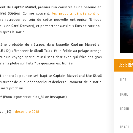
hent de
Captain Marvel
, premier film consacré à une héroïne en
rvel Studios
. Comme souvent,
les produits dérivés sont un
a retrouver au sein de cette nouvelle entreprise filmique
roux de
Carol Danvers
), et permettent aussi aux fans de tout poil
s après la sortie.
cène probable du métrage, dans laquelle
Captain Marvel
en
.E.L.D.
) affrontent le
Skrull Talos
. Et le félidé au pelage orange
rait un voyage spatial réussi sans chat avec qui faire des gros
LES BR
ler la plèbe sur Insta ? La question est lâchée.
nt annoncés pour ce
set
, baptisé
Captain Marvel and the Skrull
11:09
es auront de quoi dépenser leurs deniers au moment de la sortie
 6 mars prochain.
07 AOU
et! (From legomarkstudios_84 on Instagram)
06 AOU
wer_10)
1 décembre 2018
05 AOU