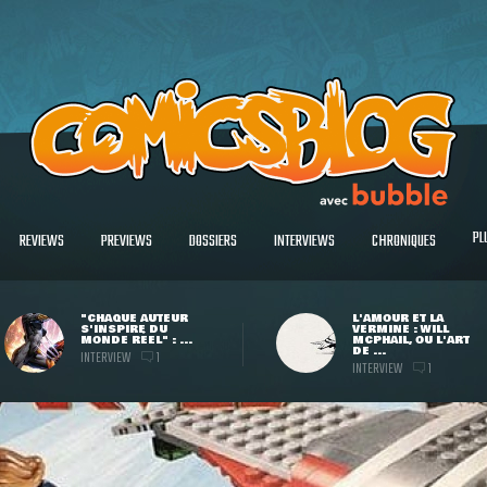
PL
REVIEWS
PREVIEWS
DOSSIERS
INTERVIEWS
CHRONIQUES
"CHAQUE AUTEUR
L'AMOUR ET LA
S'INSPIRE DU
VERMINE : WILL
MONDE RÉEL" : ...
MCPHAIL, OU L'ART
DE ...
INTERVIEW
1
INTERVIEW
1