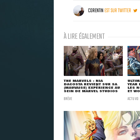
CORENTIN
EST SUR TWITTER
À LIRE ÉGALEMENT
THE MARVELS : NIA
ULTIM
DACOSTA REVIENT SUR SA
YEAR 
(MAUVAISE) EXPÉRIENCE AU
LES N
SEIN DE MARVEL STUDIOS
ET WO
BRÈVE
ACTU VO