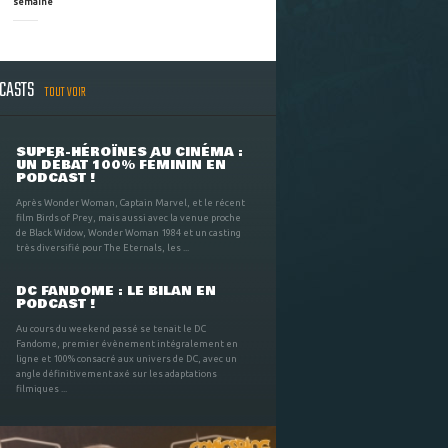
semaine
DCASTS
TOUT VOIR
SUPER-HÉROÏNES AU CINÉMA :
UN DÉBAT 100% FÉMININ EN
PODCAST !
Après Wonder Woman, Captain Marvel, et le récent
film Birds of Prey, mais aussi avec la venue proche
de Black Widow, Wonder Woman 1984 et un casting
très diversifié pour The Eternals, les ...
DC FANDOME : LE BILAN EN
PODCAST !
Au cours du weekend passé se tenait le DC
Fandome, premier évènement intégralement en
ligne et 100% consacré aux univers de DC, avec un
angle définitivement axé sur les adaptations
filmiques ...