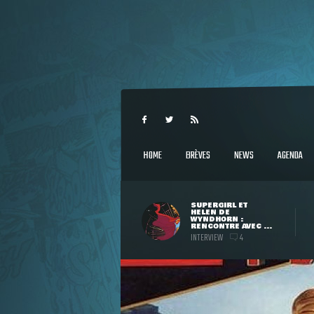
HOME
BRÈVES
NEWS
AGENDA
SUPERGIRL ET
HELEN DE
WYNDHORN :
RENCONTRE AVEC ...
INTERVIEW
4