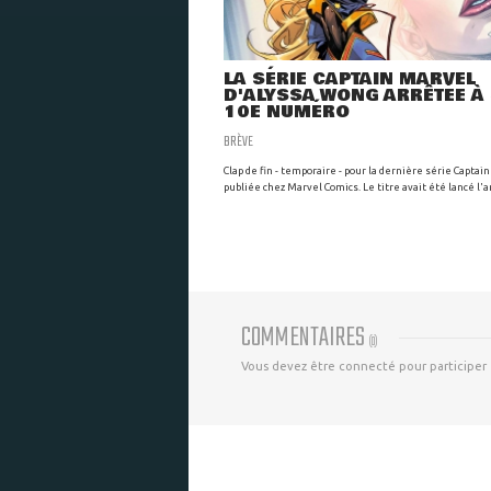
LA SÉRIE CAPTAIN MARVEL
D'ALYSSA WONG ARRÊTÉE À
10E NUMÉRO
BRÈVE
Clap de fin - temporaire - pour la dernière série Captai
publiée chez Marvel Comics. Le titre avait été lancé l'an
COMMENTAIRES
(
0
)
Vous devez être connecté pour participer