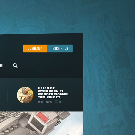
CONNEXION
INSCRIPTION
US
HELEN DE
WYNDHORN ET
WONDER WOMAN :
TOM KING ET ...
INTERVIEW
3