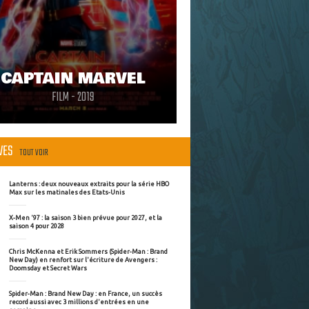
CAPTAIN MARVEL
FILM - 2019
ÈVES
TOUT VOIR
Lanterns : deux nouveaux extraits pour la série HBO
Max sur les matinales des Etats-Unis
X-Men '97 : la saison 3 bien prévue pour 2027, et la
saison 4 pour 2028
Chris McKenna et Erik Sommers (Spider-Man : Brand
New Day) en renfort sur l'écriture de Avengers :
Doomsday et Secret Wars
Spider-Man : Brand New Day : en France, un succès
record aussi avec 3 millions d'entrées en une