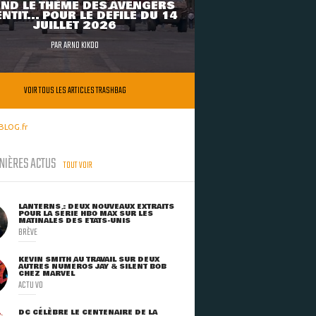
ND LE THÈME DES AVENGERS
NTIT... POUR LE DÉFILÉ DU 14
JUILLET 2026
PAR
ARNO KIKOO
VOIR TOUS LES ARTICLES TRASHBAG
BLOG.fr
NIÈRES ACTUS
TOUT VOIR
LANTERNS : DEUX NOUVEAUX EXTRAITS
POUR LA SÉRIE HBO MAX SUR LES
MATINALES DES ETATS-UNIS
BRÈVE
KEVIN SMITH AU TRAVAIL SUR DEUX
AUTRES NUMÉROS JAY & SILENT BOB
CHEZ MARVEL
ACTU VO
DC CÉLÈBRE LE CENTENAIRE DE LA