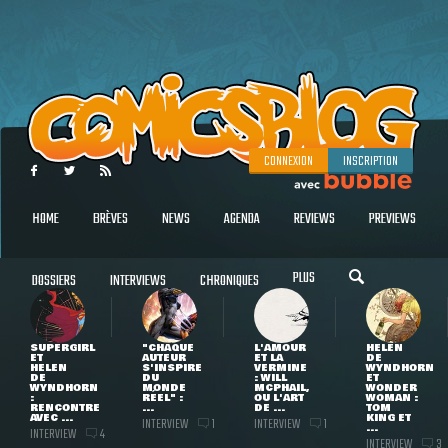
CONNEXION
INSCRIPTION
HOME
BRÈVES
NEWS
AGENDA
REVIEWS
PREVIEWS
PLUS
DOSSIERS
INTERVIEWS
CHRONIQUES
SUPERGIRL
"CHAQUE
L'AMOUR
HELEN
ET
AUTEUR
ET LA
DE
HELEN
S'INSPIRE
VERMINE
WYNDHORN
DE
DU
: WILL
ET
WYNDHORN
MONDE
MCPHAIL,
WONDER
:
RÉEL" :
OU L'ART
WOMAN :
RENCONTRE
...
DE ...
TOM
AVEC ...
KING ET
INTERVIEW
INTERVIEW
1
1
...
INTERVIEW
4
INTERVIEW
3