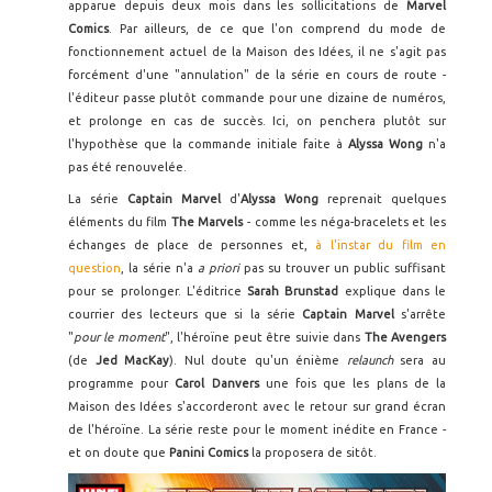
apparue depuis deux mois dans les sollicitations de
Marvel
Comics
. Par ailleurs, de ce que l'on comprend du mode de
fonctionnement actuel de la Maison des Idées, il ne s'agit pas
forcément d'une "annulation" de la série en cours de route -
l'éditeur passe plutôt commande pour une dizaine de numéros,
et prolonge en cas de succès. Ici, on penchera plutôt sur
l'hypothèse que la commande initiale faite à
Alyssa Wong
n'a
pas été renouvelée.
La série
Captain Marvel
d'
Alyssa Wong
reprenait quelques
éléments du film
The Marvels
- comme les néga-bracelets et les
échanges de place de personnes et,
à l'instar du film en
question
, la série n'a
a priori
pas su trouver un public suffisant
pour se prolonger. L'éditrice
Sarah Brunstad
explique dans le
courrier des lecteurs que si la série
Captain Marvel
s'arrête
"
pour le moment
", l'héroïne peut être suivie dans
The Avengers
(de
Jed MacKay
). Nul doute qu'un énième
relaunch
sera au
programme pour
Carol Danvers
une fois que les plans de la
Maison des Idées s'accorderont avec le retour sur grand écran
de l'héroïne. La série reste pour le moment inédite en France -
et on doute que
Panini Comics
la proposera de sitôt.