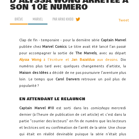
D'ALYSSA WONG ARRÊTÉE À
SON 10E NUMÉRO
BRÈVE
MARVEL
PAR
ARNO KIKOO
Tweet
Clap de fin - temporaire - pour la dernière série
Captain Marvel
publiée chez
Marvel Comics
. Le titre avait été lancé l'an passé
pour accompagner la sortie de
The Marvels
, avec au départ
Alyssa Wong
à l'écriture et
Jan Bazaldua
aux dessins
. Dix
numéros plus tard avec quelques changements d'artiste, la
Maison des Idées
a décidé de ne pas poursuivre l'aventure plus
loin. Le temps que
Carol Danvers
retrouve un poil plus de
popularité ?
EN ATTENDANT LE RELAUNCH
Captain Marvel #10
est sorti dans les
comicshops
mercredi
dernier (à l'heure de publication de cet article) et c'est dans la
partie "courrier des lecteurs" en fin de numéro que les lecteurs
et lectrices ont eu confirmation de l'arrêt de la série. Une chose
qui était en réalité devinable puisque la série n'était plus