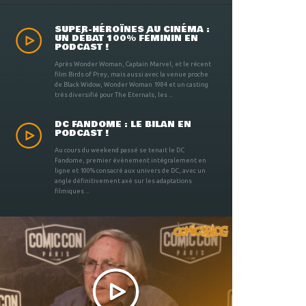
SUPER-HÉROÏNES AU CINÉMA :
UN DÉBAT 100% FÉMININ EN
PODCAST !
Après Wonder Woman, Captain Marvel, et le récent
film Birds of Prey, mais aussi avec la venue proche
de Black Widow, Wonder Woman 1984 et un casting
très diversifié pour The Eternals, les ...
DC FANDOME : LE BILAN EN
PODCAST !
Au cours du weekend passé se tenait le DC
Fandome, premier évènement intégralement en
ligne et 100% consacré aux univers de DC, avec un
angle définitivement axé sur les adaptations
filmiques ...