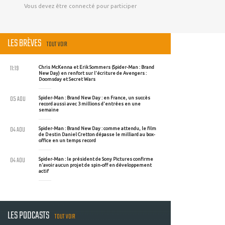
Vous devez être connecté pour participer
LES BRÈVES
TOUT VOIR
11:19
Chris McKenna et Erik Sommers (Spider-Man : Brand
New Day) en renfort sur l'écriture de Avengers :
Doomsday et Secret Wars
05 AOU
Spider-Man : Brand New Day : en France, un succès
record aussi avec 3 millions d'entrées en une
semaine
04 AOU
Spider-Man : Brand New Day : comme attendu, le film
de Destin Daniel Cretton dépasse le milliard au box-
office en un temps record
04 AOU
Spider-Man : le président de Sony Pictures confirme
n'avoir aucun projet de spin-off en développement
actif
LES PODCASTS
TOUT VOIR