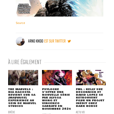
Source
ARNO KIKOO
EST SUR TWITTER
À LIRE ÉGALEMENT
THE MARVELS :
PSYLOCKE
FML : KELLY SUE
NIA DACOSTA
S'OFFRE UNE
DECONNICK ET
REVIENT SUR SA
NOUVELLE SÉRIE
DAVID LOPEZ SE
(MAUVAISE)
PAR ALYSSA
RETROUVENT
EXPÉRIENCE AU
WONG ET
POUR UN PROJET
SEIN DE MARVEL
VINCENZO
INÉDIT CHEZ
STUDIOS
CARRATU EN
DARK HORSE
NOVEMBRE 2024
BRÈVE
ACTU VO