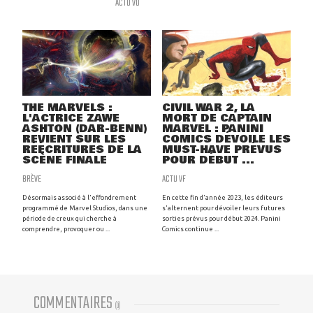
ACTU VO
THE MARVELS :
CIVIL WAR 2, LA
L'ACTRICE ZAWE
MORT DE CAPTAIN
ASHTON (DAR-BENN)
MARVEL : PANINI
REVIENT SUR LES
COMICS DÉVOILE LES
RÉÉCRITURES DE LA
MUST-HAVE PRÉVUS
SCÈNE FINALE
POUR DÉBUT ...
BRÈVE
ACTU VF
Désormais associé à l'effondrement
En cette fin d'année 2023, les éditeurs
programmé de Marvel Studios, dans une
s'alternent pour dévoiler leurs futures
période de creux qui cherche à
sorties prévus pour début 2024. Panini
comprendre, provoquer ou ...
Comics continue ...
COMMENTAIRES
(
0
)