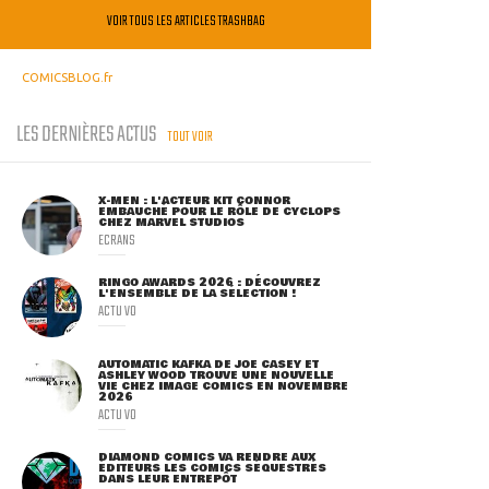
VOIR TOUS LES ARTICLES TRASHBAG
COMICSBLOG.fr
LES DERNIÈRES ACTUS
TOUT VOIR
X-MEN : L'ACTEUR KIT CONNOR
EMBAUCHÉ POUR LE RÔLE DE CYCLOPS
CHEZ MARVEL STUDIOS
ECRANS
RINGO AWARDS 2026 : DÉCOUVREZ
L'ENSEMBLE DE LA SÉLECTION !
ACTU VO
AUTOMATIC KAFKA DE JOE CASEY ET
ASHLEY WOOD TROUVE UNE NOUVELLE
VIE CHEZ IMAGE COMICS EN NOVEMBRE
2026
ACTU VO
DIAMOND COMICS VA RENDRE AUX
ÉDITEURS LES COMICS SÉQUESTRÉS
DANS LEUR ENTREPÔT