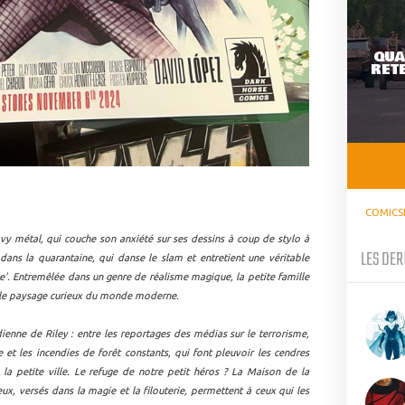
QUA
RETE
COMICS
vy métal, qui couche son anxiété sur ses dessins à coup de stylo à
LES DER
 dans la quarantaine, qui danse le slam et entretient une véritable
e'. Entremêlée dans un genre de réalisme magique, la petite famille
s le paysage curieux du monde moderne.
enne de Riley : entre les reportages des médias sur le terrorisme,
le et les incendies de forêt constants, qui font pleuvoir les cendres
 petite ville. Le refuge de notre petit héros ? La Maison de la
ux, versés dans la magie et la filouterie, permettent à ceux qui les