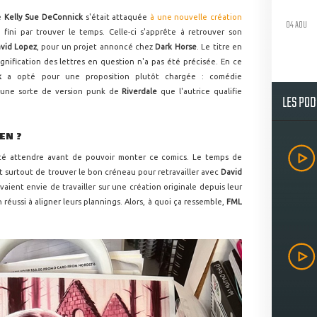
e
Kelly Sue DeConnick
s'était attaquée
à une nouvelle création
04 AOU
 fini par trouver le temps. Celle-ci s'apprête à retrouver son
vid Lopez
, pour un projet annoncé chez
Dark Horse
. Le titre en
signification des lettres en question n'a pas été précisée. En ce
k
a opté pour une proposition plutôt chargée : comédie
, une sorte de version punk de
Riverdale
que l'autrice qualifie
LES PO
EN ?
ité attendre avant de pouvoir monter ce comics. Le temps de
 surtout de trouver le bon créneau pour retravailler avec
David
avaient envie de travailler sur une création originale depuis leur
n réussi à aligner leurs plannings. Alors, à quoi ça ressemble,
FML