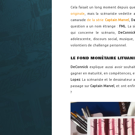
Cela faisait un long moment depuis qu
originale
, mais la scénariste vedette a
camarade
de la série
Captain Marvel
,
Da
question a un nom étrange :
FML
. La 
qui concerne le scénario,
DeConnic
adolescente, discours social, musique
volontiers de challenge personnel.
LE FOND MONÉTAIRE LITUANI
DeConnick
explique aussi avoir souha
gagner en maturité, en compétences, et
Lopez
. La scénariste et le dessinateur 
passage sur
Captain Marvel
, et ont enfi
?