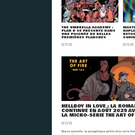
THE UMBRELLA ACADEMY :
MAST
PLAN B SE PRÉSENTE DANS
KAPLA
UNE POIGNÉE DE BELLES
RETOU
PREMIÈRES PLANCHES
SQUID
ACTU VO
ACTU VO
HELLBOY IN LOVE : LA ROM
CONTINUE EN AOÛT 2025 A
LA MICRO-SÉRIE THE ART OF
ACTU VO
Bonne nouvelle : la sympathique petite mini-série Hel