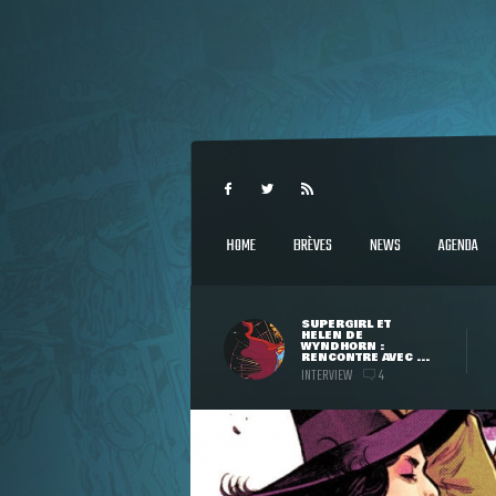
HOME
BRÈVES
NEWS
AGENDA
SUPERGIRL ET
HELEN DE
WYNDHORN :
RENCONTRE AVEC ...
INTERVIEW
4