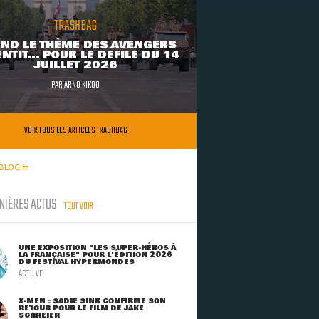
TRASHBAG
ND LE THÈME DES AVENGERS
NTIT... POUR LE DÉFILÉ DU 14
JUILLET 2026
PAR
ARNO KIKOO
VOIR TOUS LES ARTICLES TRASHBAG
BLOG.fr
NIÈRES ACTUS
TOUT VOIR
UNE EXPOSITION "LES SUPER-HÉROS À
LA FRANÇAISE" POUR L'ÉDITION 2026
DU FESTIVAL HYPERMONDES
ACTU VF
X-MEN : SADIE SINK CONFIRME SON
RETOUR POUR LE FILM DE JAKE
SCHREIER