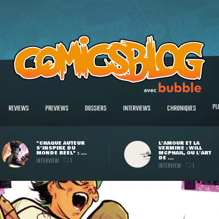
PL
REVIEWS
PREVIEWS
DOSSIERS
INTERVIEWS
CHRONIQUES
"CHAQUE AUTEUR
L'AMOUR ET LA
S'INSPIRE DU
VERMINE : WILL
MONDE RÉEL" : ...
MCPHAIL, OU L'ART
DE ...
INTERVIEW
1
INTERVIEW
1