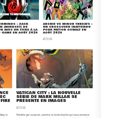
ERMINDS : ZACK
ARCHIE VS MINOR THREATS :
N (MINDSET) DE
UN CROSSOVER INATTENDU
R AVEC UN TITRE À LA
POUR PATTON OSWALT EN
 GAME EN AOÛT 2025
AOÛT 2025
ACTU VO
ANCE
VATICAN CITY : LA NOUVELLE
VEC
SÉRIE DE MARK MILLAR SE
 FIRE
PRÉSENTE EN IMAGES
ACTU VO
lboy in
Tombée par surprise, comme ce texto louche qui vous annonce