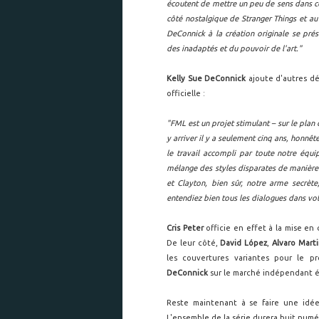
écoutent de mettre un peu de sens dans c
côté nostalgique de Stranger Things et au
DeConnick à la création originale se pré
des inadaptés et du pouvoir de l'art."
Kelly Sue DeConnick
ajoute d'autres d
officielle :
"FML est un projet stimulant – sur le plan 
y arriver il y a seulement cinq ans, honnêt
le travail accompli par toute notre équi
mélange des styles disparates de manière 
et Clayton, bien sûr, notre arme secrète
entendiez bien tous les dialogues dans vot
Cris Peter
officie en effet à la mise en 
De leur côté,
David López
,
Alvaro Mart
les couvertures variantes pour le p
DeConnick
sur le marché indépendant ét
Reste maintenant à se faire une idé
L'ensemble de la série durera huit numé