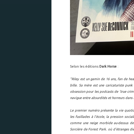
Selon les éditions
Dark Horse
:
"Riley est un gamin de 16 ans, fan de hea
bille. Sa mère est une caricaturiste punk
obsession pour les podcasts de 'true crim
navigue entre absurdités et horreurs dan
Le premier numéro présente la vie quotidi
les fusillades à l'école, la pression socia
comme une neige morbide au-dessus de la
Sorcière de Forest Park. où d'étranges die