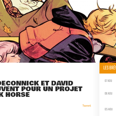
LES BR
07 AOU
 DECONNICK ET DAVID
UVENT POUR UN PROJET
RK HORSE
06 AOU
Tweet
05 AOU