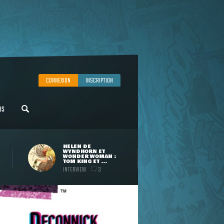
CONNEXION
INSCRIPTION
US
HELEN DE
WYNDHORN ET
WONDER WOMAN :
TOM KING ET ...
INTERVIEW
3