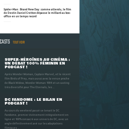
Spider-Man : Brand New Day : comme attendu, le film
de Destin Daniel Cretton dépasse le milliard au box-
office en un temps record
DCASTS
TOUT VOIR
SUPER-HÉROÏNES AU CINÉMA :
UN DÉBAT 100% FÉMININ EN
PODCAST !
Après Wonder Woman, Captain Marvel, et le récent
film Birds of Prey, mais aussi avec la venue proche
de Black Widow, Wonder Woman 1984 et un casting
très diversifié pour The Eternals, les ...
DC FANDOME : LE BILAN EN
PODCAST !
Au cours du weekend passé se tenait le DC
Fandome, premier évènement intégralement en
ligne et 100% consacré aux univers de DC, avec un
angle définitivement axé sur les adaptations
filmiques ...