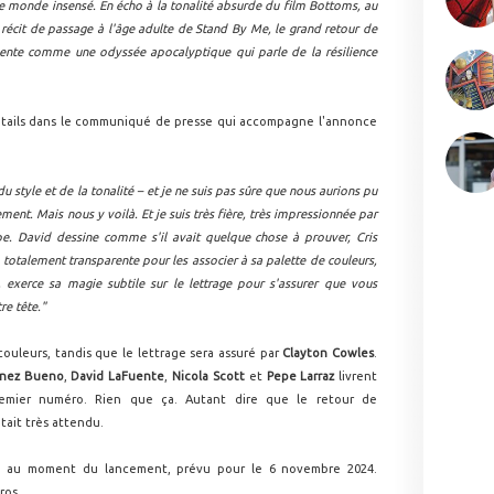
e monde insensé. En écho à la tonalité absurde du film Bottoms, au
 récit de passage à l'âge adulte de Stand By Me, le grand retour de
sente comme une odyssée apocalyptique qui parle de la résilience
étails dans le communiqué de presse qui accompagne l'annonce
du style et de la tonalité – et je ne suis pas sûre que nous aurions pu
ement. Mais nous y voilà. Et je suis très fière, très impressionnée par
pe. David dessine comme s'il avait quelque chose à prouver, Cris
totalement transparente pour les associer à sa palette de couleurs,
, exerce sa magie subtile sur le lettrage pour s'assurer que vous
re tête."
couleurs, tandis que le lettrage sera assuré par
Clayton Cowles
.
inez Bueno
,
David LaFuente
,
Nicola Scott
et
Pepe Larraz
livrent
remier numéro. Rien que ça. Autant dire que le retour de
ait très attendu.
e au moment du lancement, prévu pour le 6 novembre 2024.
ros.