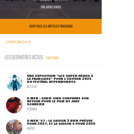
PAR
ARNO KIKOO
VOIR TOUS LES ARTICLES TRASHBAG
COMICSBLOG.fr
LES DERNIÈRES ACTUS
TOUT VOIR
UNE EXPOSITION "LES SUPER-HÉROS À
LA FRANÇAISE" POUR L'ÉDITION 2026
DU FESTIVAL HYPERMONDES
ACTU VF
X-MEN : SADIE SINK CONFIRME SON
RETOUR POUR LE FILM DE JAKE
SCHREIER
ECRANS
X-MEN '97 : LA SAISON 3 BIEN PRÉVUE
POUR 2027, ET LA SAISON 4 POUR 2028
BRÈVE