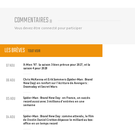
COMMENTAIRES
(
0
)
Vous devez être connecté pour participer
LES BRÈVES
TOUT VOIR
07 AOU
X-Men '97 : la saison 3 bien prévue pour 2027, et la
saison 4 pour 2028
06 AOU
Chris McKenna et Erik Sommers (Spider-Man : Brand
New Day) en renfort sur l'écriture de Avengers :
Doomsday et Secret Wars
05 AOU
Spider-Man : Brand New Day : en France, un succès
record aussi avec 3 millions d'entrées en une
semaine
04 AOU
Spider-Man : Brand New Day : comme attendu, le film
de Destin Daniel Cretton dépasse le milliard au box-
office en un temps record