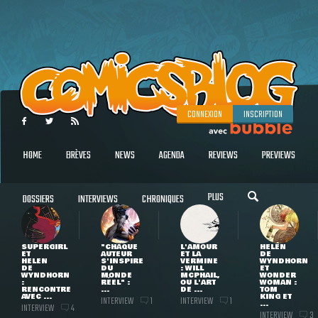
CONNEXION
INSCRIPTION
HOME
BRÈVES
NEWS
AGENDA
REVIEWS
PREVIEWS
PLUS
DOSSIERS
INTERVIEWS
CHRONIQUES
SUPERGIRL
"CHAQUE
L'AMOUR
HELEN
ET
AUTEUR
ET LA
DE
HELEN
S'INSPIRE
VERMINE
WYNDHORN
DE
DU
: WILL
ET
WYNDHORN
MONDE
MCPHAIL,
WONDER
:
RÉEL" :
OU L'ART
WOMAN :
RENCONTRE
...
DE ...
TOM
AVEC ...
KING ET
INTERVIEW
INTERVIEW
1
1
...
INTERVIEW
4
INTERVIEW
3