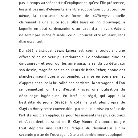
pas le temps au scénariste d'expliquer ce qu'est l'île présentée,
laissant pas mal d'éléments à la libre supposition du lecteur. De
même, la conclusion sous forme de
cliffhanger
appelle
clairement à une suite (que
Bliss
tease
en fin d'ouvrage), à
laquelle on peut se demander si un raccord à l'univers
Valiant
ne serait pas
in fine
faisable - ce qui pourrait être amusant, sans
être essentiel.
Du côté artistique,
Lewis Larosa
est comme toujours d'une
efficacité on ne peut plus redoutable. Le bonhomme aime les
dinosaures - et pour qui les aime aussi, le rendu du détail sur
son dessin, magnifié par les couleurs de
Brian Reber
, donne des
planches magnifiques à contempler. La mise en scène permet
d'apprécier toute la brutalité des combats - la sauvagerie, si l'on
se permettait un trait d'esprit - avec une utilisation du
découpage ingénieuse. En bref, un régal, qui appuie la
bestialité du jeune
Savage
. A côté, le trait plus propre de
Clayton Henry
reste convenable - parce que la mise en scène de
l'artiste est bien appliquée pour les moments les plus cruciaux
et s'accordent au script de
B. Clay Moore
. On pourra malgré
tout déplorer une certaine fatigue du dessinateur sur la
seconde partie de l'ouvrage, où le trait semble moins appliqué.