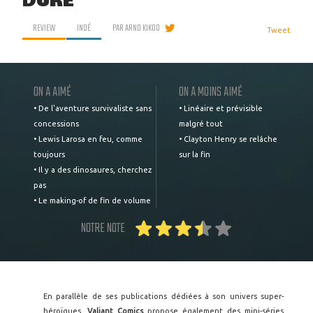
DURE
REVIEW
INDÉ
PAR
ARNO KIKOO
Tweet
ON A AIMÉ
ON A MOINS AIMÉ
• De l'aventure survivaliste sans
• Linéaire et prévisible
concessions
malgré tout
• Lewis Larosa en feu, comme
• Clayton Henry se relâche
toujours
sur la fin
• Il y a des dinosaures, cherchez
pas
• Le making-of de fin de volume
NOTRE NOTE
En parallèle de ses publications dédiées à son univers super-
héroïques,
Valiant Comics
propose également des mini-séries