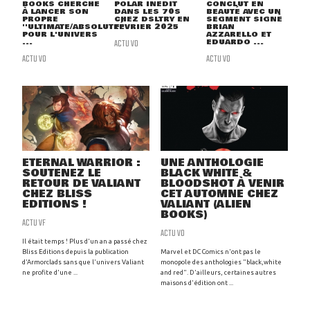
BOOKS CHERCHE
POLAR INÉDIT
CONCLUT EN
À LANCER SON
DANS LES 70S
BEAUTÉ AVEC UN
PROPRE
CHEZ DSLTRY EN
SEGMENT SIGNÉ
''ULTIMATE/ABSOLUTE''
FÉVRIER 2025
BRIAN
POUR L'UNIVERS
AZZARELLO ET
...
ACTU VO
EDUARDO ...
ACTU VO
ACTU VO
ETERNAL WARRIOR :
UNE ANTHOLOGIE
SOUTENEZ LE
BLACK WHITE &
RETOUR DE VALIANT
BLOODSHOT À VENIR
CHEZ BLISS
CET AUTOMNE CHEZ
EDITIONS !
VALIANT (ALIEN
BOOKS)
ACTU VF
ACTU VO
Il était temps ! Plus d'un an a passé chez
Bliss Editions depuis la publication
Marvel et DC Comics n'ont pas le
d'Armorclads sans que l'univers Valiant
monopole des anthologies "black,white
ne profite d'une ...
and red". D'ailleurs, certaines autres
maisons d'édition ont ...