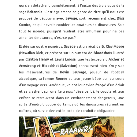
qui s'en détachent complètement, à l'instar des trois opus de la
saga
Britannia
. C'est également ce genre de titre qu'il nous est
proposé de découvrir avec
Savage
, sorti récemment chez
Bliss
Comics
, et qui devrait combler les amateurs de dinosaures. Soit
tout le monde, puisqu'il faudrait être inhumain pour ne pas
aimer les dinosaures, n'est-ce pas ?
Etalée sur quatre numéros,
Savage
est un récit de
B. Clay Moore
(
Hawaiian Dick
, et présent sur un numéro de
Bloodshot
) illustré
par
Clayton Henry
et
Lewis Larosa
, que les lecteurs d'
Archer et
Armstrong
et
Bloodshot
(
Salvation
) connaissent bien. On y suit
les mésaventures de
Kevin Sauvage
, joueur de football
alcoolique, sa femme
Ronnie
et leur jeune bébé qui, au cours
d'un voyage vers l'Amérique, voient leur avion frappé d'un éclair
et se crashent sur une île
a priori
déserte. Là, le couple et leur
enfant se retrouvent dans un environnement dangereux, une
sorte d'endroit coupé du temps où les dinosaures règnent en
maîtres, où survie devient le code de conduite obligatoire.