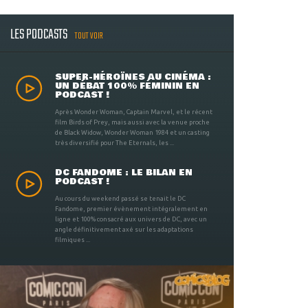
LES PODCASTS
TOUT VOIR
SUPER-HÉROÏNES AU CINÉMA :
UN DÉBAT 100% FÉMININ EN
PODCAST !
Après Wonder Woman, Captain Marvel, et le récent
film Birds of Prey, mais aussi avec la venue proche
de Black Widow, Wonder Woman 1984 et un casting
très diversifié pour The Eternals, les ...
DC FANDOME : LE BILAN EN
PODCAST !
Au cours du weekend passé se tenait le DC
Fandome, premier évènement intégralement en
ligne et 100% consacré aux univers de DC, avec un
angle définitivement axé sur les adaptations
filmiques ...