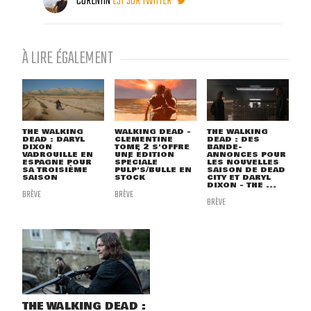
CORENTIN
EST SUR TWITTER
À LIRE ÉGALEMENT
THE WALKING
WALKING DEAD -
THE WALKING
DEAD : DARYL
CLEMENTINE
DEAD : DES
DIXON
TOME 2 S'OFFRE
BANDE-
VADROUILLE EN
UNE ÉDITION
ANNONCES POUR
ESPAGNE POUR
SPÉCIALE
LES NOUVELLES
SA TROISIÈME
PULP'S/BULLE EN
SAISON DE DEAD
SAISON
STOCK
CITY ET DARYL
DIXON - THE ...
BRÈVE
BRÈVE
BRÈVE
THE WALKING DEAD :