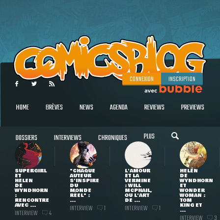
CONNEXION
INSCRIPTION
HOME
BRÈVES
NEWS
AGENDA
REVIEWS
PREVIEWS
PLUS
DOSSIERS
INTERVIEWS
CHRONIQUES
SUPERGIRL
"CHAQUE
L'AMOUR
HELEN
ET
AUTEUR
ET LA
DE
HELEN
S'INSPIRE
VERMINE
WYNDHORN
DE
DU
: WILL
ET
WYNDHORN
MONDE
MCPHAIL,
WONDER
:
RÉEL" :
OU L'ART
WOMAN :
RENCONTRE
...
DE ...
TOM
AVEC ...
KING ET
INTERVIEW
INTERVIEW
1
1
...
INTERVIEW
4
INTERVIEW
3