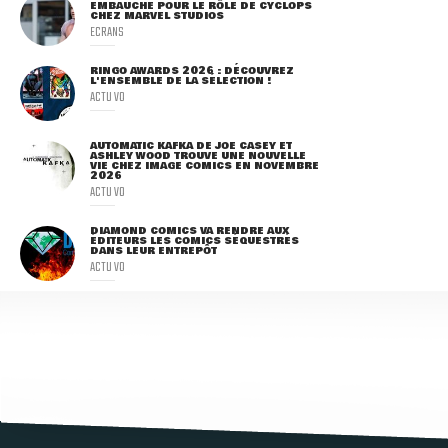
EMBAUCHÉ POUR LE RÔLE DE CYCLOPS
CHEZ MARVEL STUDIOS
ECRANS
RINGO AWARDS 2026 : DÉCOUVREZ
L'ENSEMBLE DE LA SÉLECTION !
ACTU VO
AUTOMATIC KAFKA DE JOE CASEY ET
ASHLEY WOOD TROUVE UNE NOUVELLE
VIE CHEZ IMAGE COMICS EN NOVEMBRE
2026
ACTU VO
DIAMOND COMICS VA RENDRE AUX
ÉDITEURS LES COMICS SÉQUESTRÉS
DANS LEUR ENTREPÔT
ACTU VO