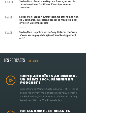
05 AOU
Spider-Man : Brand New Day : en France, un succès
record aussi avec 3 millions d'entrées en une
semaine
04 AOU
Spider-Man : Brand New Day : comme attendu, le film
de Destin Daniel Cretton dépasse le milliard au box-
office en un temps record
04 AOU
Spider-Man : le président de Sony Pictures confirme
n'avoir aucun projet de spin-off en développement
actif
LES PODCASTS
TOUT VOIR
SUPER-HÉROÏNES AU CINÉMA :
UN DÉBAT 100% FÉMININ EN
PODCAST !
Après Wonder Woman, Captain Marvel, et le récent
film Birds of Prey, mais aussi avec la venue proche
de Black Widow, Wonder Woman 1984 et un casting
très diversifié pour The Eternals, les ...
DC FANDOME : LE BILAN EN