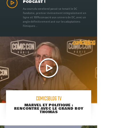
PODCAST !
Au cours du weekend passé se tenait le DC
Fandome, premier évènement intégralement en
ligne et 100% consacré aux univers de DC, avec un
angle définitivement axé sur les adaptations
filmiques ...
COMICSBLOG TV
MARVEL ET POLITIQUE :
RENCONTRE AVEC LE GRAND ROY
THOMAS