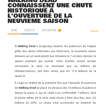
WALKING DEAD
CONNAISSENT UNE CHUTE
HISTORIQUE À
L'OUVERTURE DE LA
NEUVIÈME SAISON
NEWS
SERIES TV
PAR
CORENTIN
Tweet
Si
Walking Dead
a longtemps dominé les audiences de l'ample
grille des séries télévisées aux Etats-Unis, la neuvième saison
démarre sur un seuil plutôt bas. Entamée le 7 octobre dernier, le
season premiere
qui ouvrait cette énième année sensée
renouveler la série ne réunissait que six millions de
téléspectateurs, soit bien moins que les 11,4 millions de la
saison 8.
Il s'agit en réalité de la première fois que l'épisode d'ouverture
de
Walking Dead
se place en dessous des 10 millions d'audience
depuis la saison 2, qui se calait à un confortable 7 millions. Seul
le pilote même de la série avait réussi à faire plus bas, avec 5,3
millions en 2010. La chute s'est accentuée au moment du