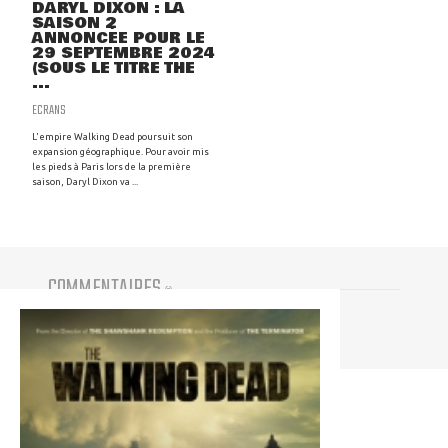
DARYL DIXON : LA
SAISON 2
ANNONCÉE POUR LE
29 SEPTEMBRE 2024
(SOUS LE TITRE THE
...
ECRANS
L'empire Walking Dead poursuit son
expansion géographique. Pour avoir mis
les pieds à Paris lors de la première
saison, Daryl Dixon va ...
COMMENTAIRES
(
0
)
Vous devez être connecté pour participer