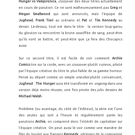
Hunger vs Vampironica
,
crossover
des deux titres actuellement
en cours de parution. Ce ne sont malheureusement pas
Greg
et
Megan Smallwood
qui sont annoncés, mais l'équipe de
Jughead
,
Frank Tieri
au scénario et
Pat
et
Tim Kennedy
au
dessin. Là-dessus, tout est dans le titre : la version loup-garou
du glouton va rencontrer la brune assoiffée de sang, peut-être
qu'ils vont se battre, et peut-être que ça fera des Chocapics
aussi.
Sur ce second titre, il est facile de voir comment
Archie
Comics
tire sur la corde, avec un
crossover
plutôt curieux, piloté
par l'équipe créative du titre le plus faible de sa gamme horreur.
Pensé au départ comme un simple
one-shot
plutôt convaincant,
Jughead : The Hunger
aura été transformé en
ongoing
dans une
version déjà moins réussie, une fois privée des jolis dessins de
Michael Walsh
.
Problème (ou avantage, du côté de l'éditeur), la série est l'une
des seules qui sort à l'heure et régulièrement parmi les
parutions
Archie
, on comprend donc l'intérêt de capitaliser sur
l'équipe créative. On peut aussi le voir comme une manière de
filer du boulot aux frangins
Kennedy
, vétérans de la compagnie