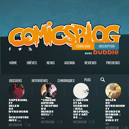
CONNEXION
INSCRIPTION
HOME
BRÈVES
NEWS
AGENDA
REVIEWS
PREVIEWS
PLUS
DOSSIERS
INTERVIEWS
CHRONIQUES
SUPERGIRL
"CHAQUE
L'AMOUR
HELEN
ET
AUTEUR
ET LA
DE
HELEN
S'INSPIRE
VERMINE
WYNDHORN
DE
DU
: WILL
ET
WYNDHORN
MONDE
MCPHAIL,
WONDER
:
RÉEL" :
OU L'ART
WOMAN :
RENCONTRE
...
DE ...
TOM
AVEC ...
KING ET
INTERVIEW
INTERVIEW
1
1
...
INTERVIEW
4
INTERVIEW
3