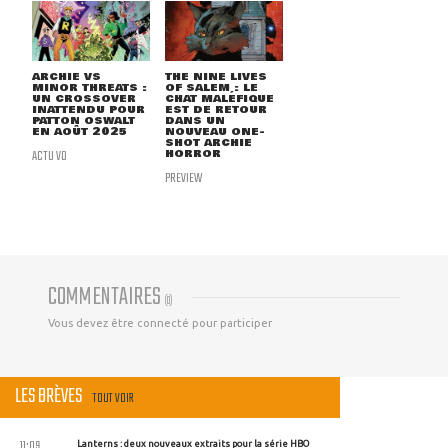
ARCHIE VS
THE NINE LIVES
MINOR THREATS :
OF SALEM : LE
UN CROSSOVER
CHAT MALÉFIQUE
INATTENDU POUR
EST DE RETOUR
PATTON OSWALT
DANS UN
EN AOÛT 2025
NOUVEAU ONE-
SHOT ARCHIE
ACTU VO
HORROR
PREVIEW
COMMENTAIRES
(
0
)
Vous devez être connecté pour participer
LES BRÈVES
TOUT VOIR
11:09
Lanterns : deux nouveaux extraits pour la série HBO