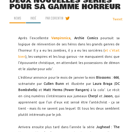
DEUX NOUVELLES SÉRIES
POUR SA GAMME HORREUR
NEWS
INDÉ
PAR
CORENTIN
Tweet
Après l'excellente
Vampironica
,
Archie Comics
poursuit sa
logique de réinvention de ses héros dans les grands genres de
l'horreur. Il y a eu les zombies, il y a eu les sorcières (
et c'était
bien
), les vampires et les loup garous - ne manquaient donc que
l'épouvante christique, en attendant les possessions de démon
et le
slasher
pour ado'.
L'éditeur annonce pour le mois de janvier la mini
Blossoms : 666
,
scénarisée par
Cullen Bunn
et illustrée par
Laura Braga
(
DC
Bombshells
) et
Matt Herms
(
Power Rangers
) à la colo'. Le récit
en cinq numéros s'intéressera aux jumeaux
Cheryl
et
Jason
, qui
apprennent que l'un d'eux est sensé être l'antéchrist - ça se
tient - mais ils ne savent pas lequel. Et tous les deux semblent
plutôt intéressés par le job.
Arrivera ensuite plus tard dans l'année la série
Jughead : The