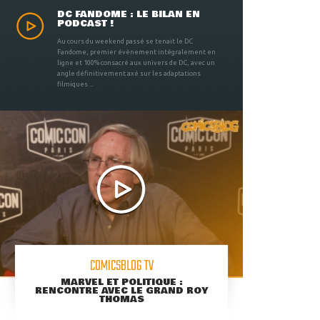
DC FANDOME : LE BILAN EN
PODCAST !
Au cours du weekend passé se tenait le DC
Fandome, premier évènement intégralement en
ligne et 100% consacré aux univers de DC, avec un
angle définitivement axé sur les adaptations
filmiques ...
COMICSBLOG TV
MARVEL ET POLITIQUE :
RENCONTRE AVEC LE GRAND ROY
THOMAS