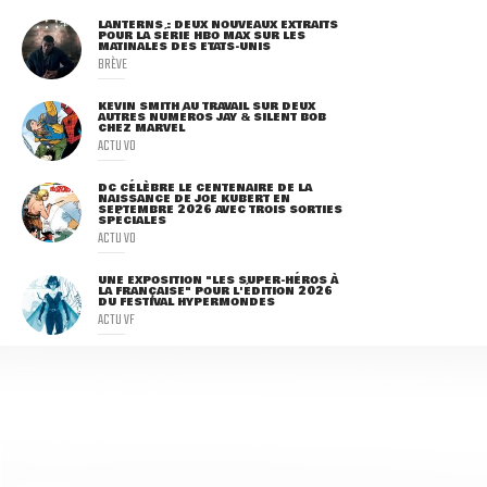
LANTERNS : DEUX NOUVEAUX EXTRAITS
POUR LA SÉRIE HBO MAX SUR LES
MATINALES DES ETATS-UNIS
BRÈVE
KEVIN SMITH AU TRAVAIL SUR DEUX
AUTRES NUMÉROS JAY & SILENT BOB
CHEZ MARVEL
ACTU VO
DC CÉLÈBRE LE CENTENAIRE DE LA
NAISSANCE DE JOE KUBERT EN
SEPTEMBRE 2026 AVEC TROIS SORTIES
SPÉCIALES
ACTU VO
UNE EXPOSITION "LES SUPER-HÉROS À
LA FRANÇAISE" POUR L'ÉDITION 2026
DU FESTIVAL HYPERMONDES
ACTU VF