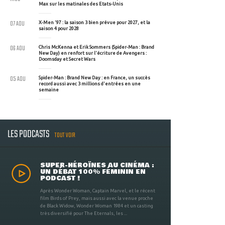
Max sur les matinales des Etats-Unis
07 AOU
X-Men '97 : la saison 3 bien prévue pour 2027, et la
saison 4 pour 2028
06 AOU
Chris McKenna et Erik Sommers (Spider-Man : Brand
New Day) en renfort sur l'écriture de Avengers :
Doomsday et Secret Wars
05 AOU
Spider-Man : Brand New Day : en France, un succès
record aussi avec 3 millions d'entrées en une
semaine
LES PODCASTS
TOUT VOIR
SUPER-HÉROÏNES AU CINÉMA :
UN DÉBAT 100% FÉMININ EN
PODCAST !
Après Wonder Woman, Captain Marvel, et le récent
film Birds of Prey, mais aussi avec la venue proche
de Black Widow, Wonder Woman 1984 et un casting
très diversifié pour The Eternals, les ...