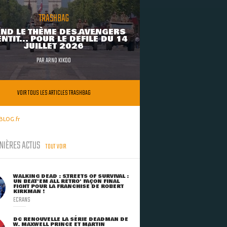
TRASHBAG
ND LE THÈME DES AVENGERS
NTIT... POUR LE DÉFILÉ DU 14
JUILLET 2026
PAR
ARNO KIKOO
VOIR TOUS LES ARTICLES TRASHBAG
BLOG.fr
NIÈRES ACTUS
TOUT VOIR
WALKING DEAD : STREETS OF SURVIVAL :
UN BEAT'EM ALL RÉTRO' FAÇON FINAL
FIGHT POUR LA FRANCHISE DE ROBERT
KIRKMAN !
ECRANS
DC RENOUVELLE LA SÉRIE DEADMAN DE
W. MAXWELL PRINCE ET MARTIN