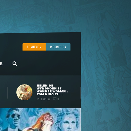
CONNEXION
INSCRIPTION
US
HELEN DE
WYNDHORN ET
WONDER WOMAN :
TOM KING ET ...
INTERVIEW
3