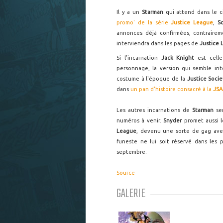
Il y a un
Starman
qui attend dans le c
promo' de la série
Justice League
,
S
annonces déjà confirmées, contraire
interviendra dans les pages de
Justice 
Si l'incarnation
Jack Knight
est celle
personnage, la version qui semble in
costume à l'époque de la
Justice Socie
dans
un pan d'histoire consacré à la
JSA
Les autres incarnations de
Starman
ser
numéros à venir.
Snyder
promet aussi 
League
, devenu une sorte de gag ave
funeste ne lui soit réservé dans les
septembre.
Source
GALERIE