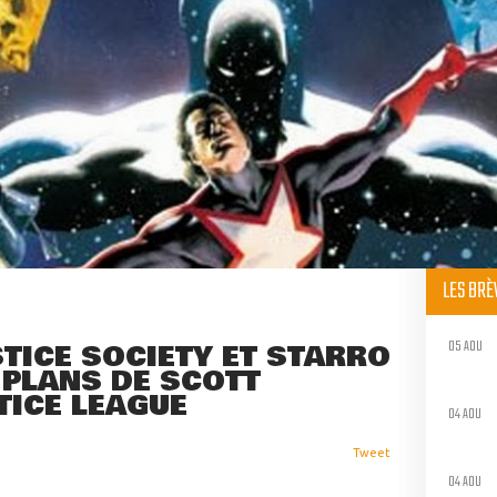
LES BR
05 AOU
TICE SOCIETY ET STARRO
 PLANS DE SCOTT
TICE LEAGUE
04 AOU
Tweet
04 AOU