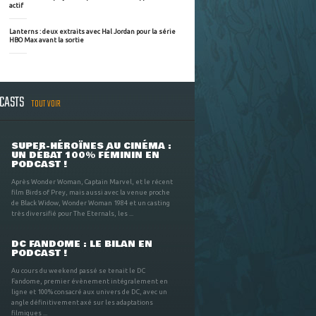
actif
Lanterns : deux extraits avec Hal Jordan pour la série
HBO Max avant la sortie
DCASTS
TOUT VOIR
SUPER-HÉROÏNES AU CINÉMA :
UN DÉBAT 100% FÉMININ EN
PODCAST !
Après Wonder Woman, Captain Marvel, et le récent
film Birds of Prey, mais aussi avec la venue proche
de Black Widow, Wonder Woman 1984 et un casting
très diversifié pour The Eternals, les ...
DC FANDOME : LE BILAN EN
PODCAST !
Au cours du weekend passé se tenait le DC
Fandome, premier évènement intégralement en
ligne et 100% consacré aux univers de DC, avec un
angle définitivement axé sur les adaptations
filmiques ...