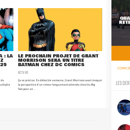
QUA
RETE
 : LA
LE PROCHAIN PROJET DE GRANT
EZ
MORRISON SERA UN TITRE
025
BATMAN CHEZ DC COMICS
COMICS
ACTU VO
t du
Ça se précise. En début de semaine, Grant Morrison avait évoqué
LES DER
ultiplie
la perspective d'un retour longuement attendu chez les Big
Two pour un ...