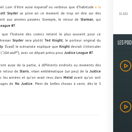
iel. Loin d'être aussi expansif ou verbeux que d'habitude
à la
04 AOU
cott Snyder
se prive en ce moment de trop en dire sur des
ment aux années passées. Exemple, le retour de
Starman
, qui
League #7
.
 que l'histoire des comics retient le plus souvent pour ce
LES PO
téresser
Snyder
sera plutôt
Ted Knight
, le porteur original du
ty
. Évasif, le scénariste explique que
Knight
devrait s'intercaler
(
"JSA stuff"
), avec un départ prévu pour
Justice League #7
.
ont aussi de la partie, à différents endroits ou moments des
le retour de
Starro
, vilain emblématique (un peu) de la
Justice
c les années et qu'on avait revu dans
Metal
avant qu'un sort
 pages de
No Justice
. Plein de belles choses à venir, dès le 5