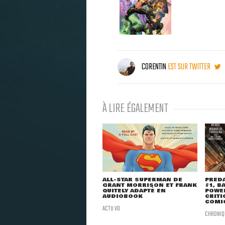
CORENTIN
EST SUR TWITTER
À LIRE ÉGALEMENT
ALL-STAR SUPERMAN DE
PRED
GRANT MORRISON ET FRANK
#1, B
QUITELY ADAPTÉ EN
POWER
AUDIOBOOK
CRITI
COMI
ACTU VO
CHRONIQ