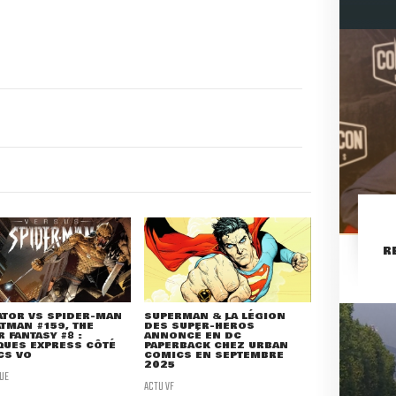
R
ATOR VS SPIDER-MAN
SUPERMAN & LA LÉGION
ATMAN #159, THE
DES SUPER-HÉROS
 FANTASY #8 :
ANNONCÉ EN DC
QUES EXPRESS CÔTÉ
PAPERBACK CHEZ URBAN
CS VO
COMICS EN SEPTEMBRE
2025
UE
ACTU VF