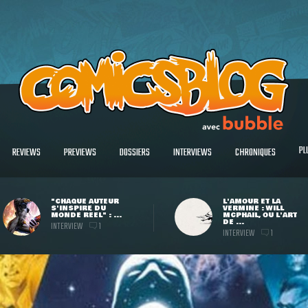
PL
REVIEWS
PREVIEWS
DOSSIERS
INTERVIEWS
CHRONIQUES
"CHAQUE AUTEUR
L'AMOUR ET LA
S'INSPIRE DU
VERMINE : WILL
MONDE RÉEL" : ...
MCPHAIL, OU L'ART
DE ...
INTERVIEW
1
INTERVIEW
1