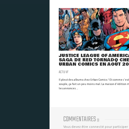
JUSTICE LEAGUE OF AMERICA
SAGA DE RED TORNADO CH
URBAN COMICS EN AOÛT 2
ACTU VF
Il pleut des albums chez Urban Comics ! Et comme c'es
souple, ça fait un peu moins mal. La maison d'édition m
les annonces ...
COMMENTAIRES
(
3
)
Vous devez être connecté pour participer