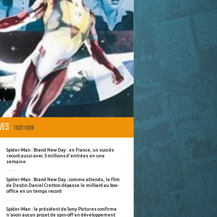
ÈVES
TOUT VOIR
Spider-Man : Brand New Day : en France, un succès
record aussi avec 3 millions d'entrées en une
semaine
Spider-Man : Brand New Day : comme attendu, le film
de Destin Daniel Cretton dépasse le milliard au box-
office en un temps record
Spider-Man : le président de Sony Pictures confirme
n'avoir aucun projet de spin-off en développement