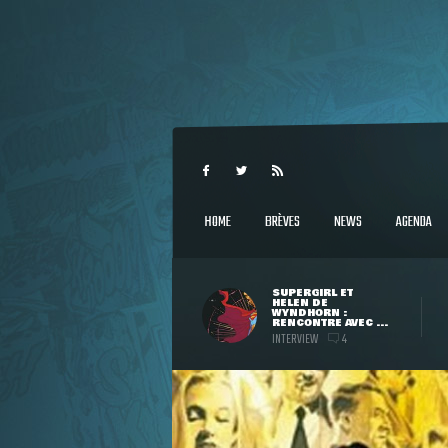
HOME
BRÈVES
NEWS
AGENDA
SUPERGIRL ET
HELEN DE
WYNDHORN :
RENCONTRE AVEC ...
INTERVIEW
4