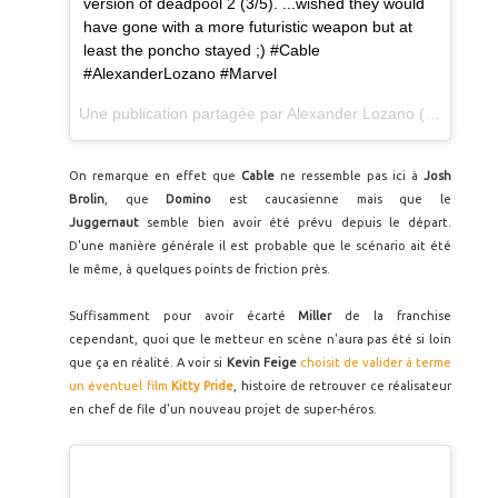
version of deadpool 2 (3/5). ...wished they would
have gone with a more futuristic weapon but at
least the poncho stayed ;) #Cable
#AlexanderLozano #Marvel
Une publication partagée par
Alexander Lozano
(@alexanderlozanoart) le
On remarque en effet que
Cable
ne ressemble pas ici à
Josh
Brolin
, que
Domino
est caucasienne mais que le
Juggernaut
semble bien avoir été prévu depuis le départ.
D'une manière générale il est probable que le scénario ait été
le même, à quelques points de friction près.
Suffisamment pour avoir écarté
Miller
de la franchise
cependant, quoi que le metteur en scène n'aura pas été si loin
que ça en réalité. A voir si
Kevin Feige
choisit de valider à terme
un éventuel film
Kitty Pride
, histoire de retrouver ce réalisateur
en chef de file d'un nouveau projet de super-héros.