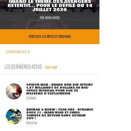
QUAND LE THÈME DES AVENGERS
RETENTIT... POUR LE DÉFILÉ DU 14
JUILLET 2026
PAR
ARNO KIKOO
VOIR TOUS LES ARTICLES TRASHBAG
COMICSBLOG.fr
LES DERNIÈRES ACTUS
TOUT VOIR
SPIDER-MAN : BRAND NEW DAY ATTEINT
1,67 MILLIARDS DE DOLLARS AU BOX-
OFFICE MONDIAL POUR SON 2E
WEEKEND D'EXPLOITATION
ECRANS
BATMAN & ROBIN : YEAR ONE - DYNAMIC
DUOS #1 : MARK WAID ET CHRIS
SAMNEE DE RETOUR DANS GOTHAM
CITY !
PREVIEW