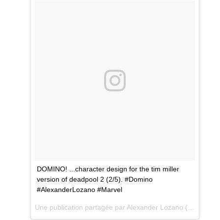
DOMINO! ...character design for the tim miller
version of deadpool 2 (2/5). #Domino
#AlexanderLozano #Marvel
Une publication partagée par
Alexander Lozano
(@alexanderlozanoart) le