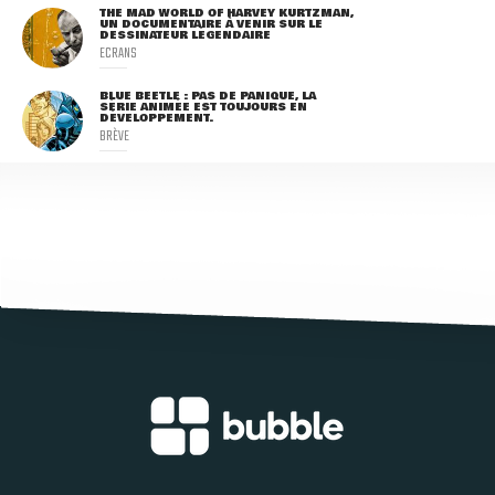
THE MAD WORLD OF HARVEY KURTZMAN,
UN DOCUMENTAIRE À VENIR SUR LE
DESSINATEUR LÉGENDAIRE
ECRANS
BLUE BEETLE : PAS DE PANIQUE, LA
SÉRIE ANIMÉE EST TOUJOURS EN
DÉVELOPPEMENT.
BRÈVE