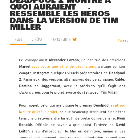
DEADPOOL 2 MONTRE À
QUOI AURAIENT
RESSEMBLÉ LES HÉROS
DANS LA VERSION DE TIM
MILLER
NEWS
CINÉMA
PAR
CORENTIN
Tweet
Le
concept artist
Alexander Lozano
, un habitué des créations
Marvel
sous toute une série de déclinaisons
, partage sur son
compte
Instagram
quelques visuels préparatoires de
Deadpool
2
. Parmi eux, des versions alternatives des personnages
Cable
,
Domino
et
Juggernaut
, avec la précision qu'il s'agit des
designs
créés pour le projet avorté du réalisateur
Tim Miller
.
Pour rappel, celui qui avait signé le premier
Deadpool
avait par
la suite quitté le projet
, ce que beaucoup attribuent à de bêtes
tensions créatives entre lui et l'interprète du mercenaire,
Ryan
Renolds
. Difficile de savoir à quel point l'arrivée de
David
Leitch
a eu d'impact sur le film en définitive, même si ces
concept arts
peuvent montrer une orientation cosmétique