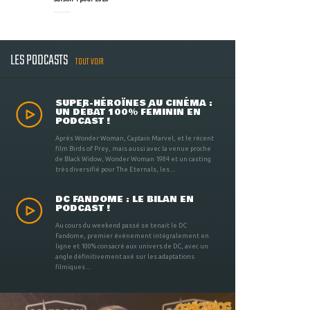
LES PODCASTS
TOUT VOIR
SUPER-HÉROÏNES AU CINÉMA :
UN DÉBAT 100% FÉMININ EN
PODCAST !
Après Wonder Woman, Captain Marvel, et le récent
film Birds of Prey, mais aussi avec la venue proche
de Black Widow, Wonder Woman 1984 et un casting
très diversifié pour The Eternals, les ...
DC FANDOME : LE BILAN EN
PODCAST !
Au cours du weekend passé se tenait le DC
Fandome, premier évènement intégralement en
ligne et 100% consacré aux univers de DC, avec un
angle définitivement axé sur les adaptations
filmiques ...