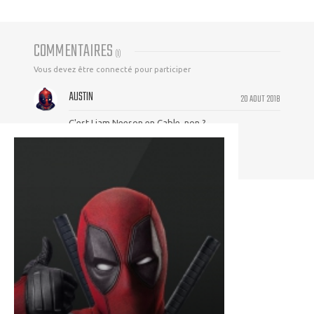
COMMENTAIRES
(
1
)
Vous devez être connecté pour participer
AUSTIN
20 AOUT 2018
C'est Liam Neeson en Cable, non ?
En tout cas, la Fox le voulait pour le rôle...