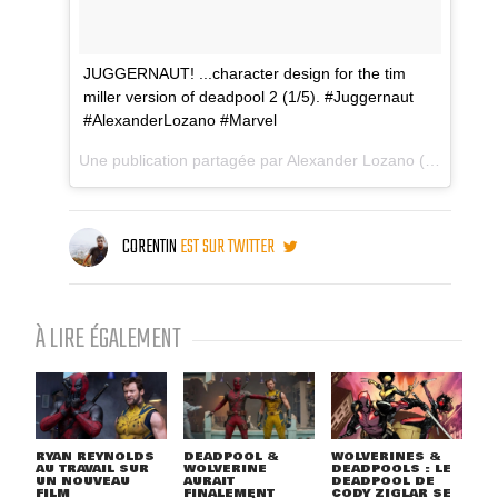
JUGGERNAUT! ...character design for the tim
miller version of deadpool 2 (1/5). #Juggernaut
#AlexanderLozano #Marvel
Une publication partagée par
Alexander Lozano
(@alexanderlozanoart) le
CORENTIN
EST SUR TWITTER
À LIRE ÉGALEMENT
RYAN REYNOLDS
DEADPOOL &
WOLVERINES &
AU TRAVAIL SUR
WOLVERINE
DEADPOOLS : LE
UN NOUVEAU
AURAIT
DEADPOOL DE
FILM
FINALEMENT
CODY ZIGLAR SE