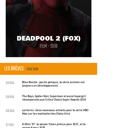
DEADPOOL 2 (FOX)
FILM - 2018
LES BRÈVES
TOUT VOIR
09 AOU
Blue Beetle : pas de panique, la série animée est
toujours en développement.
09 AOU
The Boys, Spider-Noir, Superman et aussi Supergirl
récompensés aux Critics Choice Super Awards 2026
08 AOU
Lanterns : deux nouveaux extraits pour la série HBO
Max sur les matinales des Etats-Unis
07 AOU
X-Men '97 : la saison 3 bien prévue pour 2027, et la
saison 4 pour 2028