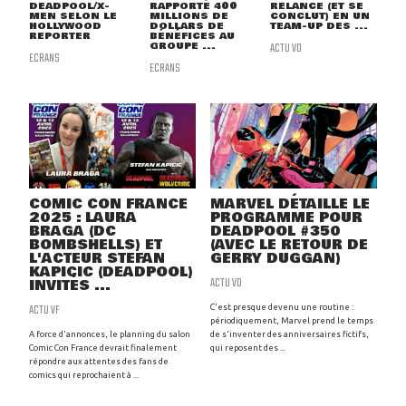
DEADPOOL/X-
RAPPORTÉ 400
RELANCE (ET SE
MEN SELON LE
MILLIONS DE
CONCLUT) EN UN
HOLLYWOOD
DOLLARS DE
TEAM-UP DES ...
REPORTER
BÉNÉFICES AU
GROUPE ...
ACTU VO
ECRANS
ECRANS
COMIC CON FRANCE
MARVEL DÉTAILLE LE
2025 : LAURA
PROGRAMME POUR
BRAGA (DC
DEADPOOL #350
BOMBSHELLS) ET
(AVEC LE RETOUR DE
L'ACTEUR STEFAN
GERRY DUGGAN)
KAPICIC (DEADPOOL)
ACTU VO
INVITÉS ...
ACTU VF
C'est presque devenu une routine :
périodiquement, Marvel prend le temps
A force d'annonces, le planning du salon
de s'inventer des anniversaires fictifs,
Comic Con France devrait finalement
qui reposent des ...
répondre aux attentes des fans de
comics qui reprochaient à ...