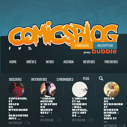
CONNEXION
INSCRIPTION
HOME
BRÈVES
NEWS
AGENDA
REVIEWS
PREVIEWS
PLUS
DOSSIERS
INTERVIEWS
CHRONIQUES
SUPERGIRL
"CHAQUE
L'AMOUR
HELEN
ET
AUTEUR
ET LA
DE
HELEN
S'INSPIRE
VERMINE
WYNDHORN
DE
DU
: WILL
ET
WYNDHORN
MONDE
MCPHAIL,
WONDER
:
RÉEL" :
OU L'ART
WOMAN :
RENCONTRE
...
DE ...
TOM
AVEC ...
KING ET
INTERVIEW
INTERVIEW
1
1
...
INTERVIEW
4
INTERVIEW
3