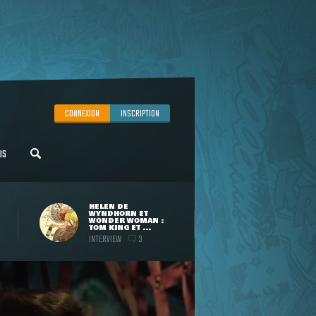
CONNEXION
INSCRIPTION
US
HELEN DE
WYNDHORN ET
WONDER WOMAN :
TOM KING ET ...
INTERVIEW
3