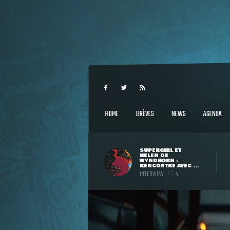
HOME
BRÈVES
NEWS
AGENDA
SUPERGIRL ET
HELEN DE
WYNDHORN :
RENCONTRE AVEC ...
INTERVIEW
4