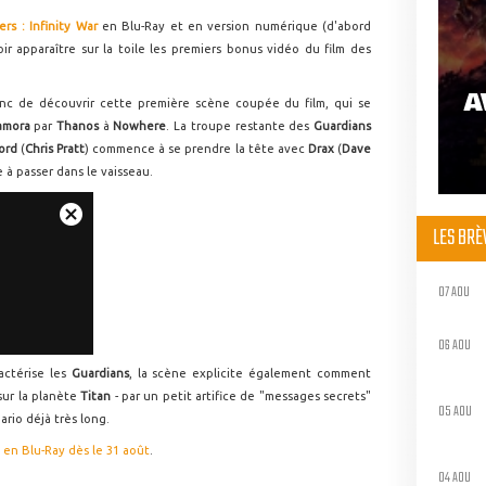
rs : Infinity War
en Blu-Ray et en version numérique (d'abord
 apparaître sur la toile les premiers bonus vidéo du film des
A
onc de découvrir cette première scène coupée du film, qui se
amora
par
Thanos
à
Nowhere
. La troupe restante des
Guardians
Lord
(
Chris Pratt
) commence à se prendre la tête avec
Drax
(
Dave
à passer dans le vaisseau.
LES BR
07 AOU
06 AOU
actérise les
Guardians
, la scène explicite également comment
sur la planète
Titan
- par un petit artifice de "messages secrets"
05 AOU
ario déjà très long.
 en Blu-Ray dès le 31 août
.
04 AOU