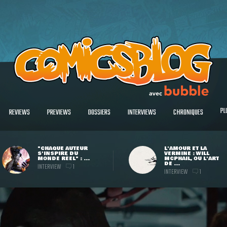
PL
REVIEWS
PREVIEWS
DOSSIERS
INTERVIEWS
CHRONIQUES
"CHAQUE AUTEUR
L'AMOUR ET LA
S'INSPIRE DU
VERMINE : WILL
MONDE RÉEL" : ...
MCPHAIL, OU L'ART
DE ...
INTERVIEW
1
INTERVIEW
1