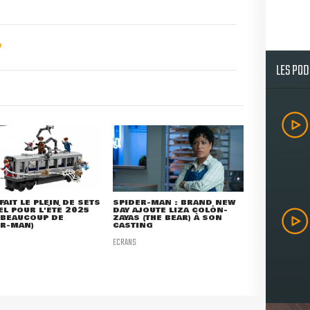
LES PO
FAIT LE PLEIN DE SETS
SPIDER-MAN : BRAND NEW
L POUR L'ÉTÉ 2025
DAY AJOUTE LIZA COLÓN-
 BEAUCOUP DE
ZAYAS (THE BEAR) À SON
ER-MAN)
CASTING
ECRANS