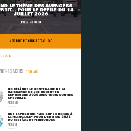
ND LE THÈME DES AVENGERS
NTIT... POUR LE DÉFILÉ DU 14
JUILLET 2026
PAR
ARNO KIKOO
VOIR TOUS LES ARTICLES TRASHBAG
BLOG.fr
NIÈRES ACTUS
TOUT VOIR
DC CÉLÈBRE LE CENTENAIRE DE LA
NAISSANCE DE JOE KUBERT EN
SEPTEMBRE 2026 AVEC TROIS SORTIES
SPÉCIALES
ACTU VO
UNE EXPOSITION "LES SUPER-HÉROS À
LA FRANÇAISE" POUR L'ÉDITION 2026
DU FESTIVAL HYPERMONDES
ACTU VF