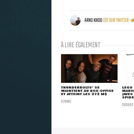
ARNO KIKOO
EST SUR TWITTER
À LIRE ÉGALEMENT
THUNDERBOLTS* SE
LEGO 
MAINTIENT AU BOX-OFFICE
MARVE
ET ATTEINT LES 272 M$
(AVEC
SPID
ECRANS
GOODIES