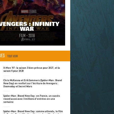
VENGERS : INFINITY
WAR
FILM - 2018
ÈVES
TOUT VOIR
X-Men '97 : la saison 3 bien prévue pour 2027, et la
saison 4 pour 2028
Chris McKenna et Erik Sommers (Spider-Man : Brand
New Day) en renfort sur l'écriture de Avengers :
Doomsday et Secret Wars
Spider-Man : Brand New Day : en France, un succès
record aussi avec 3 millions d'entrées en une
semaine
Spider-Man : Brand New Day : comme attendu, le film