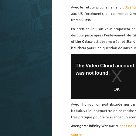
Avec le retour prochainement
d'
Avenge
aux US, forcément), on commence à voir
frères
Russo
.
En premier lieu, on vous proposera d
déroule juste après l'enlèvement de
G
of the Galaxy
est désemparée, et
Star-
Bautista
) pour une question de musique 
Avec l'humour un poil absurde qui car
Nebula
va leur permettre de se rendre 
très pratique pour faire avancer un scén
Avengers : Infinity War
sortira
chez nous
Source