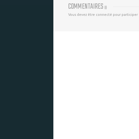
COMMENTAIRES
(
0
)
Vous devez être connecté pour participer