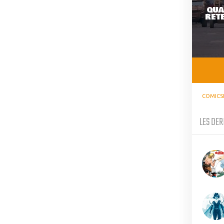
QUA
RETE
COMICS
LES DER