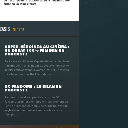
de Destin Daniel Cretton dépasse le milliard au box-
office en un temps record
DCASTS
TOUT VOIR
SUPER-HÉROÏNES AU CINÉMA :
UN DÉBAT 100% FÉMININ EN
PODCAST !
Après Wonder Woman, Captain Marvel, et le récent
film Birds of Prey, mais aussi avec la venue proche
de Black Widow, Wonder Woman 1984 et un casting
très diversifié pour The Eternals, les ...
DC FANDOME : LE BILAN EN
PODCAST !
Au cours du weekend passé se tenait le DC
Fandome, premier évènement intégralement en
ligne et 100% consacré aux univers de DC, avec un
angle définitivement axé sur les adaptations
filmiques ...