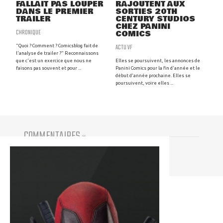
FALLAIT PAS LOUPER
RAJOUTENT AUX
DANS LE PREMIER
SORTIES 20TH
TRAILER
CENTURY STUDIOS
CHEZ PANINI
CHRONIQUE
COMICS
ACTU VF
"Quoi ? Comment ? Comicsblog fait de
l'analyse de trailer ?" Reconnaissons
que c'est un exercice que nous ne
Elles se poursuivent, les annonces de
faisons pas souvent et pour ...
Panini Comics pour la fin d'année et le
début d'année prochaine. Elles se
poursuivent, voire elles ...
COMMENTAIRES
(
0
)
Vous devez être connecté pour participer