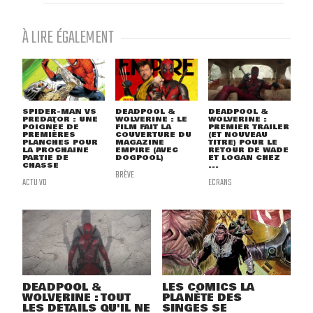
À LIRE ÉGALEMENT
SPIDER-MAN VS
DEADPOOL &
DEADPOOL &
PREDATOR : UNE
WOLVERINE : LE
WOLVERINE :
POIGNÉE DE
FILM FAIT LA
PREMIER TRAILER
PREMIÈRES
COUVERTURE DU
(ET NOUVEAU
PLANCHES POUR
MAGAZINE
TITRE) POUR LE
LA PROCHAINE
EMPIRE (AVEC
RETOUR DE WADE
PARTIE DE
DOGPOOL)
ET LOGAN CHEZ
CHASSE
...
BRÈVE
ACTU VO
ECRANS
DEADPOOL &
LES COMICS LA
WOLVERINE : TOUT
PLANÈTE DES
LES DÉTAILS QU'IL NE
SINGES SE