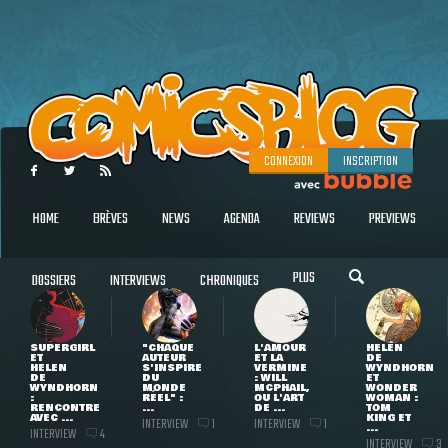
CONNEXION
INSCRIPTION
HOME
BRÈVES
NEWS
AGENDA
REVIEWS
PREVIEWS
PLUS
DOSSIERS
INTERVIEWS
CHRONIQUES
SUPERGIRL
"CHAQUE
L'AMOUR
HELEN
ET
AUTEUR
ET LA
DE
HELEN
S'INSPIRE
VERMINE
WYNDHORN
DE
DU
: WILL
ET
WYNDHORN
MONDE
MCPHAIL,
WONDER
:
RÉEL" :
OU L'ART
WOMAN :
RENCONTRE
...
DE ...
TOM
AVEC ...
KING ET
INTERVIEW
INTERVIEW
1
1
...
INTERVIEW
4
INTERVIEW
3