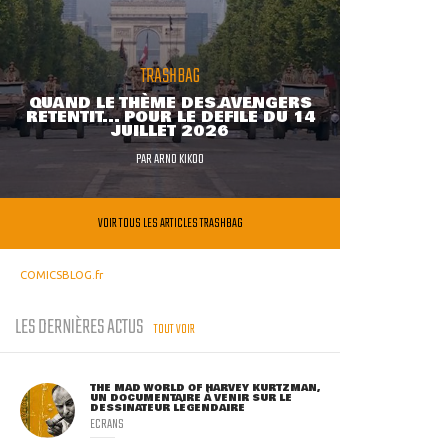
TRASHBAG
QUAND LE THÈME DES AVENGERS
RETENTIT... POUR LE DÉFILÉ DU 14
JUILLET 2026
PAR
ARNO KIKOO
VOIR TOUS LES ARTICLES TRASHBAG
COMICSBLOG.fr
LES DERNIÈRES ACTUS
TOUT VOIR
THE MAD WORLD OF HARVEY KURTZMAN,
UN DOCUMENTAIRE À VENIR SUR LE
DESSINATEUR LÉGENDAIRE
ECRANS