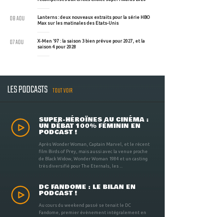
08 AOU
Lanterns : deux nouveaux extraits pour la série HBO
Max sur les matinales des Etats-Unis
07 AOU
X-Men '97 : la saison 3 bien prévue pour 2027, et la
saison 4 pour 2028
LES PODCASTS
TOUT VOIR
SUPER-HÉROÏNES AU CINÉMA :
UN DÉBAT 100% FÉMININ EN
PODCAST !
Après Wonder Woman, Captain Marvel, et le récent
film Birds of Prey, mais aussi avec la venue proche
de Black Widow, Wonder Woman 1984 et un casting
très diversifié pour The Eternals, les ...
DC FANDOME : LE BILAN EN
PODCAST !
Au cours du weekend passé se tenait le DC
Fandome, premier évènement intégralement en