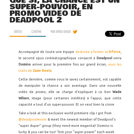
QUE SI, LA CHANCE EST UN
SUPER-POUVOIR, EN
PROMO VIDÉO DE
DEADPOOL 2
BRÈVE
CINÉMA
PAR
ARNO KIKOO
Accompagné de toute une équipe
destinée à former la
X-Force
,
le second opus cinématographique consacré à
Deadpool
verra
Domino
arriver pour la première fois sur grand écran,
sous les
traits de
Zazie Beetz
.
Cette dernière, comme vous le savez certainement, est capable
de manipuler la chance a son avantage. Dans une nouvelle
vidéo de promo, elle se charge d'expliquer à ce bon
Wade
Wilson
, image (pour certaines inédites) à l'appui, que cette
capacité a tout d'un super-pouvoir. Et on veut bien la croire.
Take a look at this exclusive world premiere clip I got from
@deadpoolmovie
& meet the newest member of Deadpool's
"super duper" group (they need more magenta)! Domino is
lucky & you can be too! Test your "super power" each week