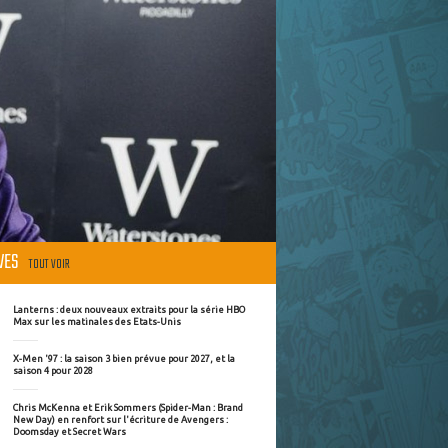
ÈVES
TOUT VOIR
Lanterns : deux nouveaux extraits pour la série HBO
Max sur les matinales des Etats-Unis
X-Men '97 : la saison 3 bien prévue pour 2027, et la
saison 4 pour 2028
Chris McKenna et Erik Sommers (Spider-Man : Brand
New Day) en renfort sur l'écriture de Avengers :
Doomsday et Secret Wars