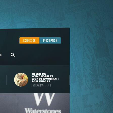
CONNEXION
INSCRIPTION
US
HELEN DE
WYNDHORN ET
WONDER WOMAN :
TOM KING ET ...
INTERVIEW
3