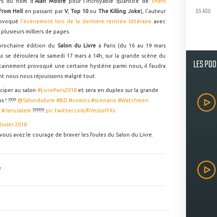
ers du nom d'
Alan Moore
pour l'incroyable quantité de
chefs
05 AOU
From Hell
en passant par
V
,
Top 10
ou
The Killing Joke
), l'auteur
rovoqué
l'évènement lors de la dernière rentrée littéraire
avec
plusieurs milliers de pages.
 prochaine édition du
Salon du Livre
à Paris (du 16 au 19 mars
ui se déroulera le samedi 17 mars à 14h, sur la grande scène du
LES PO
ertainement provoqué une certaine hystérie parmi nous, il faudra
nt nous nous réjouissons malgré tout.
iciper au salon
#LivreParis2018
et sera en duplex sur la grande
 ! ????
@Salondulivre
#BD
#comics
#scenario
#Watchmen
#Jerusalem
??????
pic.twitter.com/RYessoIYXv
évrier 2018
 vous avez le courage de braver les foules du Salon du Livre.