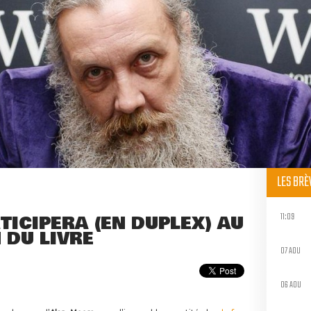
LES BR
11:09
ICIPERA (EN DUPLEX) AU
 DU LIVRE
07 AOU
06 AOU