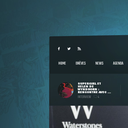
HOME
BRÈVES
NEWS
AGENDA
SUPERGIRL ET
HELEN DE
WYNDHORN :
RENCONTRE AVEC ...
INTERVIEW
4