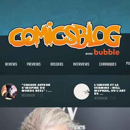
PL
REVIEWS
PREVIEWS
DOSSIERS
INTERVIEWS
CHRONIQUES
"CHAQUE AUTEUR
L'AMOUR ET LA
S'INSPIRE DU
VERMINE : WILL
MONDE RÉEL" : ...
MCPHAIL, OU L'ART
DE ...
INTERVIEW
1
INTERVIEW
1