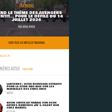
TRASHBAG
ND LE THÈME DES AVENGERS
NTIT... POUR LE DÉFILÉ DU 14
JUILLET 2026
PAR
ARNO KIKOO
VOIR TOUS LES ARTICLES TRASHBAG
BLOG.fr
NIÈRES ACTUS
TOUT VOIR
LANTERNS : DEUX NOUVEAUX EXTRAITS
POUR LA SÉRIE HBO MAX SUR LES
MATINALES DES ETATS-UNIS
BRÈVE
KEVIN SMITH AU TRAVAIL SUR DEUX
AUTRES NUMÉROS JAY & SILENT BOB
CHEZ MARVEL
ACTU VO