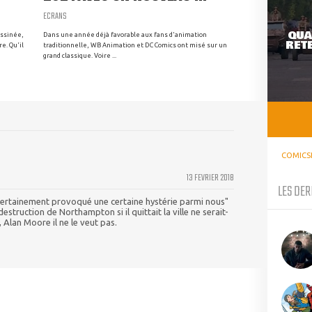
ECRANS
QUA
essinée,
Dans une année déjà favorable aux fans d'animation
RETE
re. Qu'il
traditionnelle, WB Animation et DC Comics ont misé sur un
grand classique. Voire ...
COMICS
13 FEVRIER 2018
LES DER
t certainement provoqué une certaine hystérie parmi nous"
struction de Northampton si il quittait la ville ne serait-
, Alan Moore il ne le veut pas.