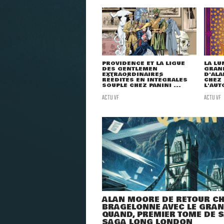
PROVIDENCE ET LA LIGUE
LA LU
DES GENTLEMEN
GRAND
EXTRAORDINAIRES
D'ALA
RÉÉDITÉS EN INTÉGRALES
CHEZ 
SOUPLE CHEZ PANINI ...
L'AUT
ACTU VF
ACTU VF
ALAN MOORE DE RETOUR C
BRAGELONNE AVEC LE GRA
QUAND, PREMIER TOME DE 
SAGA LONG LONDON