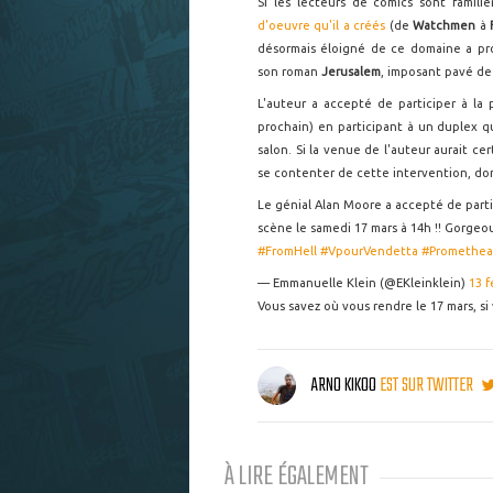
Si les lecteurs de comics sont famili
d'oeuvre qu'il a créés
(de
Watchmen
à
désormais éloigné de ce domaine a p
son roman
Jerusalem
, imposant pavé de 
L'auteur a accepté de participer à la
prochain) en participant à un duplex q
salon. Si la venue de l'auteur aurait c
se contenter de cette intervention, do
Le génial Alan Moore a accepté de part
scène le samedi 17 mars à 14h !! Gorgeous
#FromHell
#VpourVendetta
#Promethea
— Emmanuelle Klein (@EKleinklein)
13 f
Vous savez où vous rendre le 17 mars, si
ARNO KIKOO
EST SUR TWITTER
À LIRE ÉGALEMENT