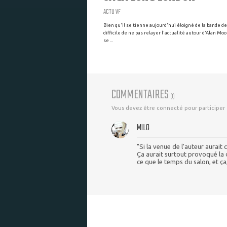
ACTU VF
Bien qu'il se tienne aujourd'hui éloigné de la bande d
difficile de ne pas relayer l'actualité autour d'Alan Moo
se ...
COMMENTAIRES
(
1
)
Vous devez être connecté pour participer
MILO
"Si la venue de l'auteur aurai
Ça aurait surtout provoqué la de
ce que le temps du salon, et ça