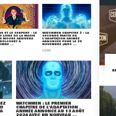
NE ET LE SERPENT - LE
WATCHMEN CHAPITRE 2 : LA
 LIVRE DE LA MAGIE
SECONDE PARTIE DE
N MOORE ARRIVERA
L'ADAPTATION ANIMÉE
DELCOURT À
ANNONCÉE POUR LE 26
OMNE ...
NOVEMBRE (AVEC ...
ECRANS
R
HEZ
WATCHMEN : LE PREMIER
ND
CHAPITRE DE L'ADAPTATION
SA
ANIMÉE ANNONCÉ AU 13 AOÛT
2024 AVEC UN NOUVEAU ...