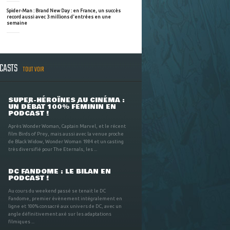
Spider-Man : Brand New Day : en France, un succès
record aussi avec 3 millions d'entrées en une
semaine
DCASTS
TOUT VOIR
SUPER-HÉROÏNES AU CINÉMA :
UN DÉBAT 100% FÉMININ EN
PODCAST !
Après Wonder Woman, Captain Marvel, et le récent
film Birds of Prey, mais aussi avec la venue proche
de Black Widow, Wonder Woman 1984 et un casting
très diversifié pour The Eternals, les ...
DC FANDOME : LE BILAN EN
PODCAST !
Au cours du weekend passé se tenait le DC
Fandome, premier évènement intégralement en
ligne et 100% consacré aux univers de DC, avec un
angle définitivement axé sur les adaptations
filmiques ...