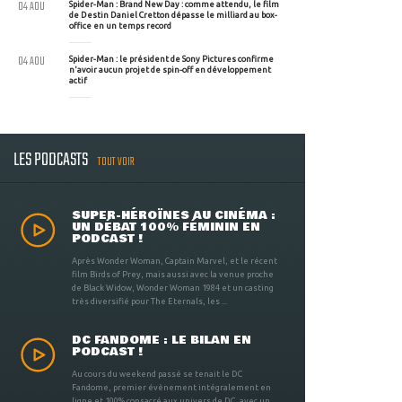
04 AOU
Spider-Man : Brand New Day : comme attendu, le film
de Destin Daniel Cretton dépasse le milliard au box-
office en un temps record
04 AOU
Spider-Man : le président de Sony Pictures confirme
n'avoir aucun projet de spin-off en développement
actif
LES PODCASTS
TOUT VOIR
SUPER-HÉROÏNES AU CINÉMA :
UN DÉBAT 100% FÉMININ EN
PODCAST !
Après Wonder Woman, Captain Marvel, et le récent
film Birds of Prey, mais aussi avec la venue proche
de Black Widow, Wonder Woman 1984 et un casting
très diversifié pour The Eternals, les ...
DC FANDOME : LE BILAN EN
PODCAST !
Au cours du weekend passé se tenait le DC
Fandome, premier évènement intégralement en
ligne et 100% consacré aux univers de DC, avec un