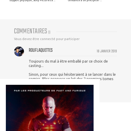
support physique, Sony Pictures a ...
tendance à se précipiter ...
COMMENTAIRES
(
1
)
Vous devez être connecté pour participer
ROUFLAQUETTES
18 JANVIER 2019
Toujours du mal à être emballé par ce choix de
casting...
Sinon, pour ceux qui hésiteraient à se lancer dans le
comics, Bliss propose un lot des 2 premiers tomes
du run de Lemire à 15€ en ce moment