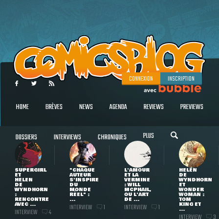
CONNEXION
INSCRIPTION
HOME
BRÈVES
NEWS
AGENDA
REVIEWS
PREVIEWS
PLUS
DOSSIERS
INTERVIEWS
CHRONIQUES
SUPERGIRL
"CHAQUE
L'AMOUR
HELEN
ET
AUTEUR
ET LA
DE
HELEN
S'INSPIRE
VERMINE
WYNDHORN
DE
DU
: WILL
ET
WYNDHORN
MONDE
MCPHAIL,
WONDER
:
RÉEL" :
OU L'ART
WOMAN :
RENCONTRE
...
DE ...
TOM
AVEC ...
KING ET
INTERVIEW
INTERVIEW
1
1
...
INTERVIEW
4
INTERVIEW
3