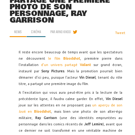
PARTAGE UNE PREMIÈRE
PHOTO DE SON
PERSONNAGE, RAY
GARRISON
NEWS
CINÉMA
PAR
ARNO KIKOO
Tweet
Il reste encore beaucoup de temps avant que les spectateurs
ne découvrent
le film
Bloodshot
, première pierre dans
l'installation
d'un univers partagé
Valiant
sur grand écran,
instauré par
Sony Pictures
. Mais la promotion pourrait bien
démarrer d'ici peu, puisque l'acteur
Vin Diesel
, tenant du rôle
titre, a partagé une première image du film.
A l'excitation qui vous aura peut-être pris à la lecture de la
précédente ligne, il faudra calme garder. En effet,
Vin Diesel
joue sur les attentes en ne proposant pas
un aperçu de son
look
en
Bloodshot
, mais bien une photo de son alter-égo
militaire,
Ray Garrison
(une des identités empruntées au
personnage dans les comics récents de
Jeff Lemire
), avant que
ce dernier ne soit transformé en une véritable machine de