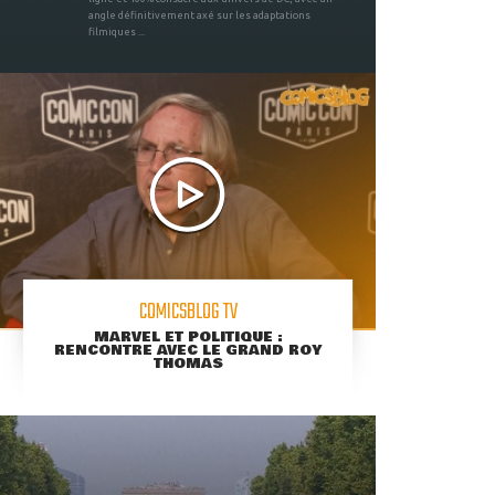
angle définitivement axé sur les adaptations
filmiques ...
COMICSBLOG TV
MARVEL ET POLITIQUE :
RENCONTRE AVEC LE GRAND ROY
THOMAS