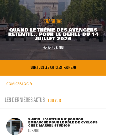
TRASHBAG
QUAND LE THÈME DES AVENGERS
RETENTIT... POUR LE DÉFILÉ DU 14
JUILLET 2026
PAR
ARNO KIKOO
VOIR TOUS LES ARTICLES TRASHBAG
COMICSBLOG.fr
LES DERNIÈRES ACTUS
TOUT VOIR
X-MEN : L'ACTEUR KIT CONNOR
EMBAUCHÉ POUR LE RÔLE DE CYCLOPS
CHEZ MARVEL STUDIOS
ECRANS