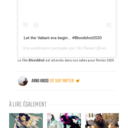
Let the Valiant era begin... #Bloodshot2020
Une publication partagée par
Vin Diesel
(@vindiesel) le
16
Le film
Bloodshot
est attendu dans nos salles pour février 2020.
ARNO KIKOO
EST SUR TWITTER
À LIRE ÉGALEMENT