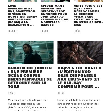
LOVE
SPIDER-MAN :
CETTE FOIS C'EST
EVERLASTING :
BEYOND THE
FAIT : SONY
UNE ADAPTATION
SPIDER-VERSE
DÉPROGRAMME
CINÉMA EN
ANNONCÉ POUR
LE DERNIER
ROUTE PAR LENNY
JUIN 2027 AU
''FILM SANS
ABRAHAMSON
CINÉMA AVEC DE
TITRE'' DE SON
(ROOM) À LA
NOUVELLES
UNIVERS SPIDER-
RÉALISATION ...
IMAGES
MAN
ECRANS
ECRANS
BRÈVE
KRAVEN THE HUNTER
KRAVEN THE HUNTER
: UNE PREMIÈRE
: L'ÉDITION VOD
SCÈNE COUPÉE
DÉJÀ DISPONIBLE
(INDISPENSABLE) SE
AUX ETATS-UNIS (ET
RETROUVE SUR LA
LE BLU-RAY
TOILE
CONFIRMÉ POUR ...
BRÈVE
BRÈVE
Maintenant que le film Kraven the
Comme d'habitude à chaque fois qu'un
Hunter est disponible sur les
film ne trouve pas son public dans les
plateformes de VOD, et bientôt sur
salles de cinéma, les studios ont