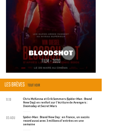
BLOODSHOT
FILM - 2020
LES BRÈVES
TOUT VOIR
11:19
Chris McKenna et Erik Sommers (Spider-Man : Brand
New Day) en renfort sur l'écriture de Avengers :
Doomsday et Secret Wars
05 AOU
Spider-Man : Brand New Day : en France, un succès
record aussi avec 3 millions d'entrées en une
semaine