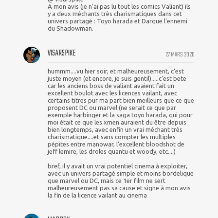
A mon avis (je n'ai pas lu tout les comics Valiant) ils
y a deux méchants très charismatiques dans cet
univers partagé : Toyo harada et Darque l'ennemi
du Shadowman.
VISARSPIKE
27 MARS 2020
hummm....vu hier soir, et malheureusement, c'est
juste moyen (et encore, je suis gentil).....c'est bete
car les anciens boss de valiant avaient fait un
excellent boulot avec les licences vailant, avec
certains titres pur ma part bien meilleurs que ce que
proposent DC ou marvel (ne serait ce que par
exemple harbinger et la saga toyo harada, qui pour
moi était ce que les xmen auraient du être depuis
bien longtemps, avec enfin un vrai méchant très
charismatique....et sans compter les multiples
pépites entre manowar, l'excellent bloodshot de
jeff lemire, les droles quantu et woody, etc....)
bref, il y avait un vrai potentiel cinema à exploiter,
avec un univers partagé simple et moins bordelique
que marvel ou DC, mais ce 1er film ne sert
malheureusement pas sa cause et signe à mon avis
la fin de la licence vailant au cinema