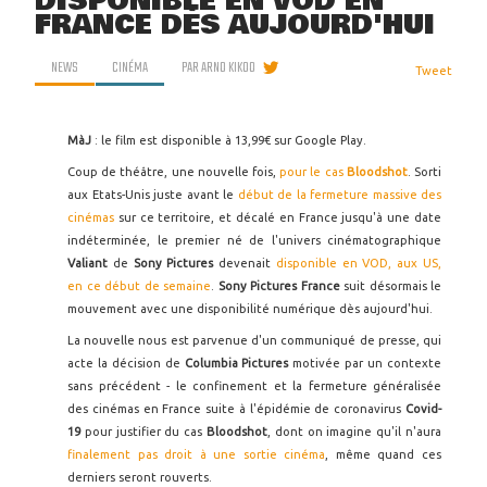
DISPONIBLE EN VOD EN
FRANCE DÈS AUJOURD'HUI
NEWS
CINÉMA
PAR
ARNO KIKOO
Tweet
MàJ
: le film est disponible à 13,99€ sur Google Play.
Coup de théâtre, une nouvelle fois,
pour le cas
Bloodshot
. Sorti
aux Etats-Unis juste avant le
début de la fermeture massive des
cinémas
sur ce territoire, et décalé en France jusqu'à une date
indéterminée, le premier né de l'univers cinématographique
Valiant
de
Sony Pictures
devenait
disponible en VOD, aux US,
en ce début de semaine
.
Sony Pictures France
suit désormais le
mouvement avec une disponibilité numérique dès aujourd'hui.
La nouvelle nous est parvenue d'un communiqué de presse, qui
acte la décision de
Columbia Pictures
motivée par un contexte
sans précédent - le confinement et la fermeture généralisée
des cinémas en France suite à l'épidémie de coronavirus
Covid-
19
pour justifier du cas
Bloodshot
, dont on imagine qu'il n'aura
finalement pas droit à une sortie cinéma
, même quand ces
derniers seront rouverts.