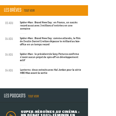
LES BRÈVES
TOUT VOIR
05 AOU
Spider-Man : Brand New Day : en France, un succès
record aussi avec 3 millions d'entrées en une
semaine
04 AOU
Spider-Man : Brand New Day : comme attendu, le film
de Destin Daniel Cretton dépasse le milliard au box-
office en un temps record
04 AOU
Spider-Man : le président de Sony Pictures confirme
n'avoir aucun projet de spin-off en développement
actif
04 AOU
Lanterns : deux extraits avec Hal Jordan pour la série
HBO Max avant la sortie
LES PODCASTS
TOUT VOIR
SUPER-HÉROÏNES AU CINÉMA :
UN DÉBAT 100% FÉMININ EN