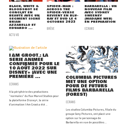
BLACK, WHITE &
SPIDER-MAN :
BARBARELLA : UN
BLOODSHOT SE
ACROSS THE
NOUVEAU FILM
CONCLUT EN
SPIDER-VERSE
AVEC SYDNEY
BEAUTÉ AVEC UN
REVIENT EN BLU-
SWEENEY
SEGMENT SIGNÉ
RAY ET DVD LE 4
(MADAME WEB)
BRIAN
OCTOBRE 2023
EN PRÉPARATION
AZZARELLO ET
EDUARDO ...
BRÈVE
ECRANS
ACTU VO
I AM GROOT : LA
SÉRIE ANIMÉE
CONFIRMÉE POUR LE
10 AOÛT 2022 SUR
DISNEY+ (AVEC UNE
PREMIÈRE ...
COLUMBIA PICTURES
MET UNE OPTION
ECRANS
POUR DE FUTURS
FILMS BARBARELLA
A la périphérie des productions
(FOREST)
"normales" du flux Marvel Studios pour
la plateforme Disney+, la série
ECRANS
d'animation I Am Groot a été ...
Les studios Columbia Pictures, filiale du
groupe Sony Pictures, ont placé une
option sur le personnage de
Barbarella en vue de possibles ...