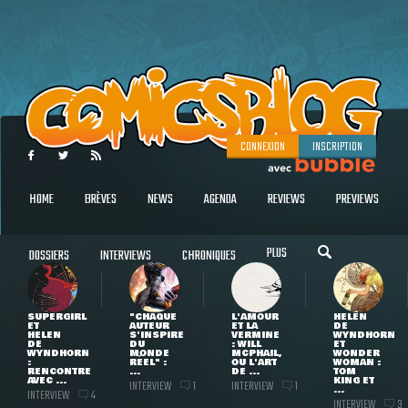
CONNEXION
INSCRIPTION
HOME
BRÈVES
NEWS
AGENDA
REVIEWS
PREVIEWS
PLUS
DOSSIERS
INTERVIEWS
CHRONIQUES
SUPERGIRL
"CHAQUE
L'AMOUR
HELEN
ET
AUTEUR
ET LA
DE
HELEN
S'INSPIRE
VERMINE
WYNDHORN
DE
DU
: WILL
ET
WYNDHORN
MONDE
MCPHAIL,
WONDER
:
RÉEL" :
OU L'ART
WOMAN :
RENCONTRE
...
DE ...
TOM
AVEC ...
KING ET
INTERVIEW
INTERVIEW
1
1
...
INTERVIEW
4
INTERVIEW
3