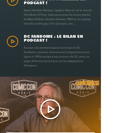
PODCAST !
Après Wonder Woman, Captain Marvel, et le récent
film Birds of Prey, mais aussi avec la venue proche
de Black Widow, Wonder Woman 1984 et un casting
très diversifié pour The Eternals, les ...
DC FANDOME : LE BILAN EN
PODCAST !
Au cours du weekend passé se tenait le DC
Fandome, premier évènement intégralement en
ligne et 100% consacré aux univers de DC, avec un
angle définitivement axé sur les adaptations
filmiques ...