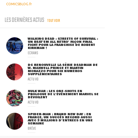
COMICSBLOG.fr
LES DERNIÈRES ACTUS
TOUT VOIR
WALKING DEAD : STREETS OF SURVIVAL :
UN BEAT'EM ALL RÉTRO' FAÇON FINAL
FIGHT POUR LA FRANCHISE DE ROBERT
KIRKMAN !
ECRANS
DC RENOUVELLE LA SÉRIE DEADMAN DE
W. MAXWELL PRINCE ET MARTIN
MORAZZO POUR SIX NUMÉROS
SUPPLÉMENTAIRES
ACTU VO
HULK WAR : LES ONE-SHOTS EN
PROLOGUE DE L'ÉVÈNEMENT MARVEL SE
DÉVOILENT
ACTU VO
SPIDER-MAN : BRAND NEW DAY : EN
FRANCE, UN SUCCÈS RECORD AUSSI
AVEC 3 MILLIONS D'ENTRÉES EN UNE
SEMAINE
BRÈVE