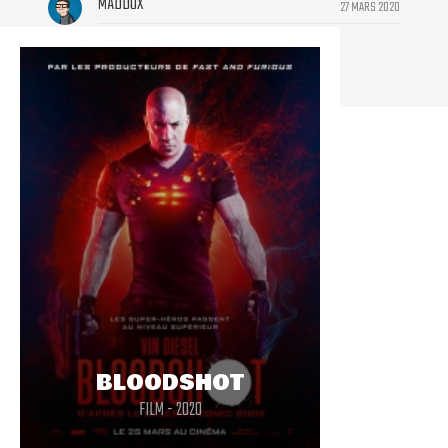
MADDOX
27 MARS 2020
Humm... ça sent le film de l'année ça...
BLOODSHOT
FILM - 2020