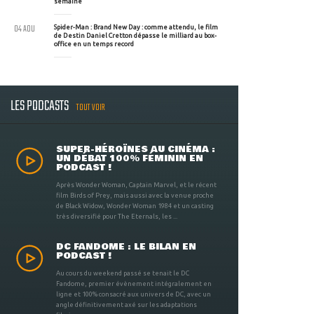
semaine
04 AOU
Spider-Man : Brand New Day : comme attendu, le film
de Destin Daniel Cretton dépasse le milliard au box-
office en un temps record
LES PODCASTS
TOUT VOIR
SUPER-HÉROÏNES AU CINÉMA :
UN DÉBAT 100% FÉMININ EN
PODCAST !
Après Wonder Woman, Captain Marvel, et le récent
film Birds of Prey, mais aussi avec la venue proche
de Black Widow, Wonder Woman 1984 et un casting
très diversifié pour The Eternals, les ...
DC FANDOME : LE BILAN EN
PODCAST !
Au cours du weekend passé se tenait le DC
Fandome, premier évènement intégralement en
ligne et 100% consacré aux univers de DC, avec un
angle définitivement axé sur les adaptations