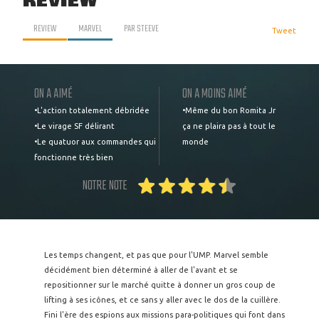
REVIEW
REVIEW
MARVEL
PAR
STEEVE
Tweet
ON A AIMÉ
ON A MOINS AIMÉ
•L'action totalement débridée
•Même du bon Romita Jr
•Le virage SF délirant
ça ne plaira pas à tout le
•Le quatuor aux commandes qui
monde
fonctionne très bien
NOTRE NOTE
Les temps changent, et pas que pour l'UMP. Marvel semble
décidément bien déterminé à aller de l'avant et se
repositionner sur le marché quitte à donner un gros coup de
lifting à ses icônes, et ce sans y aller avec le dos de la cuillère.
Fini l'ère des espions aux missions para-politiques qui font dans