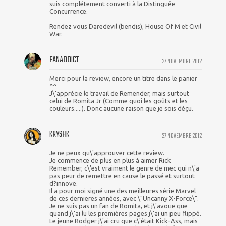
suis complétement converti à la Distinguée
Concurrence.
Rendez vous Daredevil (bendis), House Of M et Civil
War.
FANADDICT
27 NOVEMBRE 2012
Merci pour la review, encore un titre dans le panier
^^
J\'apprécie le travail de Remender, mais surtout
celui de Romita Jr (Comme quoi les goûts et les
couleurs.....). Donc aucune raison que je sois déçu.
KRYSHK
27 NOVEMBRE 2012
Je ne peux qu\'approuver cette review.
Je commence de plus en plus à aimer Rick
Remember, c\'est vraiment le genre de mec qui n\'a
pas peur de remettre en cause le passé et surtout
d?innove.
Il a pour moi signé une des meilleures série Marvel
de ces dernieres années, avec \"Uncanny X-Force\".
Je ne suis pas un fan de Romita, et j\'avoue que
quand j\'ai lu les premières pages j\'ai un peu flippé.
Le jeune Rodger j\'ai cru que c\'était Kick-Ass, mais