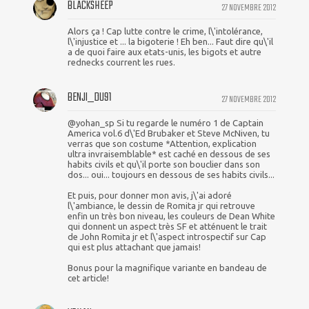
BLACKSHEEP
27 NOVEMBRE 2012
Alors ça ! Cap lutte contre le crime, l\'intolérance,
l\'injustice et ... la bigoterie ! Eh ben... Faut dire qu\'il
a de quoi faire aux etats-unis, les bigots et autre
rednecks courrent les rues.
BENJI_DU91
27 NOVEMBRE 2012
@yohan_sp Si tu regarde le numéro 1 de Captain
America vol.6 d\'Ed Brubaker et Steve McNiven, tu
verras que son costume *Attention, explication
ultra invraisemblable* est caché en dessous de ses
habits civils et qu\'il porte son bouclier dans son
dos... oui... toujours en dessous de ses habits civils...
Et puis, pour donner mon avis, j\'ai adoré
l\'ambiance, le dessin de Romita jr qui retrouve
enfin un très bon niveau, les couleurs de Dean White
qui donnent un aspect très SF et atténuent le trait
de John Romita jr et l\'aspect introspectif sur Cap
qui est plus attachant que jamais!
Bonus pour la magnifique variante en bandeau de
cet article!