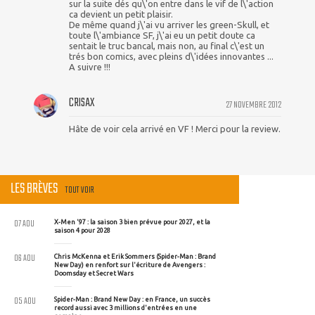
sur la suite dés qu\'on entre dans le vif de l\'action
ca devient un petit plaisir.
De même quand j\'ai vu arriver les green-Skull, et
toute l\'ambiance SF, j\'ai eu un petit doute ca
sentait le truc bancal, mais non, au final c\'est un
trés bon comics, avec pleins d\'idées innovantes ...
A suivre !!!
CRISAX
27 NOVEMBRE 2012
Hâte de voir cela arrivé en VF ! Merci pour la review.
LES BRÈVES
TOUT VOIR
07 AOU
X-Men '97 : la saison 3 bien prévue pour 2027, et la
saison 4 pour 2028
06 AOU
Chris McKenna et Erik Sommers (Spider-Man : Brand
New Day) en renfort sur l'écriture de Avengers :
Doomsday et Secret Wars
05 AOU
Spider-Man : Brand New Day : en France, un succès
record aussi avec 3 millions d'entrées en une