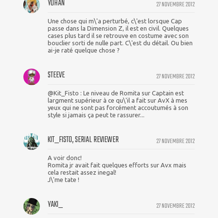
YOHAN
27 NOVEMBRE 2012
Une chose qui m\'a perturbé, c\'est lorsque Cap
passe dans la Dimension Z, il est en civil. Quelques
cases plus tard il se retrouve en costume avec son
bouclier sorti de nulle part. C\'est du détail. Ou bien
ai-je raté quelque chose ?
STEEVE
27 NOVEMBRE 2012
@Kit_Fisto : Le niveau de Romita sur Captain est
largment supérieur à ce qu\'il a fait sur AvX à mes
yeux qui ne sont pas forcément accoutumés à son
style si jamais ça peut te rassurer...
KIT_FISTO, SERIAL REVIEWER
27 NOVEMBRE 2012
A voir donc!
Romita jr avait fait quelques efforts sur Avx mais
cela restait assez inegal!
J\'me tate !
YAKI_
27 NOVEMBRE 2012