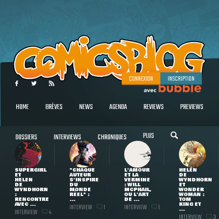
CONNEXION
INSCRIPTION
HOME
BRÈVES
NEWS
AGENDA
REVIEWS
PREVIEWS
PLUS
DOSSIERS
INTERVIEWS
CHRONIQUES
SUPERGIRL
"CHAQUE
L'AMOUR
HELEN
ET
AUTEUR
ET LA
DE
HELEN
S'INSPIRE
VERMINE
WYNDHORN
DE
DU
: WILL
ET
WYNDHORN
MONDE
MCPHAIL,
WONDER
:
RÉEL" :
OU L'ART
WOMAN :
RENCONTRE
...
DE ...
TOM
AVEC ...
KING ET
INTERVIEW
INTERVIEW
1
1
...
INTERVIEW
4
INTERVIEW
3