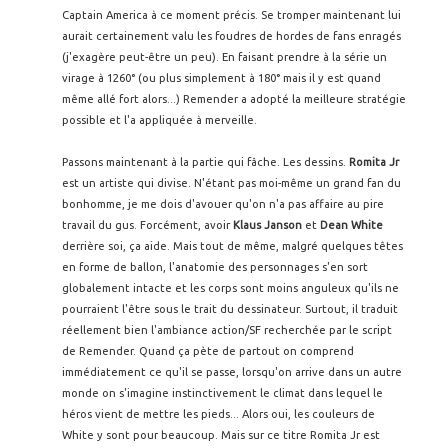
Captain America à ce moment précis. Se tromper maintenant lui
aurait certainement valu les foudres de hordes de fans enragés
(j'exagère peut-être un peu). En faisant prendre à la série un
virage à 1260° (ou plus simplement à 180° mais il y est quand
même allé fort alors...) Remender a adopté la meilleure stratégie
possible et l'a appliquée à merveille.
Passons maintenant à la partie qui fâche. Les dessins.
Romita Jr
est un artiste qui divise. N'étant pas moi-même un grand fan du
bonhomme, je me dois d'avouer qu'on n'a pas affaire au pire
travail du gus. Forcément, avoir
Klaus Janson
et
Dean White
derrière soi, ça aide. Mais tout de même, malgré quelques têtes
en forme de ballon, l'anatomie des personnages s'en sort
globalement intacte et les corps sont moins anguleux qu'ils ne
pourraient l'être sous le trait du dessinateur. Surtout, il traduit
réellement bien l'ambiance action/SF recherchée par le script
de Remender. Quand ça pète de partout on comprend
immédiatement ce qu'il se passe, lorsqu'on arrive dans un autre
monde on s'imagine instinctivement le climat dans lequel le
héros vient de mettre les pieds... Alors oui, les couleurs de
White y sont pour beaucoup. Mais sur ce titre Romita Jr est