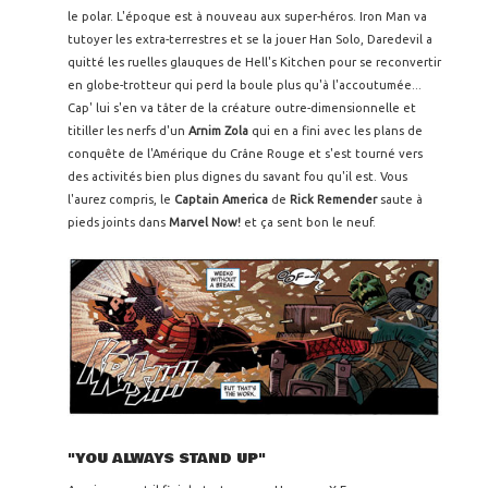
le polar. L'époque est à nouveau aux super-héros. Iron Man va
tutoyer les extra-terrestres et se la jouer Han Solo, Daredevil a
quitté les ruelles glauques de Hell's Kitchen pour se reconvertir
en globe-trotteur qui perd la boule plus qu'à l'accoutumée...
Cap' lui s'en va tâter de la créature outre-dimensionnelle et
titiller les nerfs d'un
Arnim Zola
qui en a fini avec les plans de
conquête de l'Amérique du Crâne Rouge et s'est tourné vers
des activités bien plus dignes du savant fou qu'il est. Vous
l'aurez compris, le
Captain America
de
Rick Remender
saute à
pieds joints dans
Marvel Now!
et ça sent bon le neuf.
"YOU ALWAYS STAND UP"