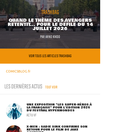
TRASHBAG
QUAND LE THÈME DES AVENGERS
RETENTIT... POUR LE DÉFILÉ DU 14
JUILLET 2026
PAR
ARNO KIKOO
VOIR TOUS LES ARTICLES TRASHBAG
COMICSBLOG.fr
LES DERNIÈRES ACTUS
TOUT VOIR
UNE EXPOSITION "LES SUPER-HÉROS À
LA FRANÇAISE" POUR L'ÉDITION 2026
DU FESTIVAL HYPERMONDES
ACTU VF
X-MEN : SADIE SINK CONFIRME SON
RETOUR POUR LE FILM DE JAKE