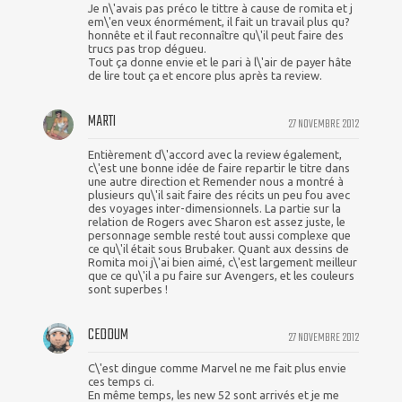
Je n\'avais pas préco le tittre à cause de romita et j
em\'en veux énormément, il fait un travail plus qu?
honnête et il faut reconnaître qu\'il peut faire des
trucs pas trop dégueu.
Tout ça donne envie et le pari à l\'air de payer hâte
de lire tout ça et encore plus après ta review.
MARTI
27 NOVEMBRE 2012
Entièrement d\'accord avec la review également,
c\'est une bonne idée de faire repartir le titre dans
une autre direction et Remender nous a montré à
plusieurs qu\'il sait faire des récits un peu fou avec
des voyages inter-dimensionnels. La partie sur la
relation de Rogers avec Sharon est assez juste, le
personnage semble resté tout aussi complexe que
ce qu\'il était sous Brubaker. Quant aux dessins de
Romita moi j\'ai bien aimé, c\'est largement meilleur
que ce qu\'il a pu faire sur Avengers, et les couleurs
sont superbes !
CEDDUM
27 NOVEMBRE 2012
C\'est dingue comme Marvel ne me fait plus envie
ces temps ci.
En même temps, les new 52 sont arrivés et je me