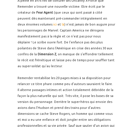
A peine en a-t-il fini de torturer ses Uncanny X-Force que
Remender a trouvé une nouvelle victime. Etre écrit par le
créateur de
Fear Agent
(que ceux qui sont passé à côté
peuvent dès maintenant pré-commander intégralement en
deux énormes volumes
ici
et
là
) n'est jamais de bon augure pour
les personnages de Marvel. Captain America ne dérogera
manifestement pas à la règle et ce n'est pas pour nous
déplaire ! Le scribe ouvre fort. De l'enfance pas des plus
poilantes de Steve dans l'Amérique en crise des années 30 aux
confins de la
Dimension Z
, on manque de s'effondrer tellement
le récit est frénétique et laisse peu de temps pour souffler tant
au super-soldat qu'au lecteur.
Remender rentabilise les 20 pages mises à sa disposition pour
relancer ce titre phare comme peu d'auteurs sauraient le faire.
Il alterne passages intimes et action totalement débridée de la
façon la plus naturelle qui soit. Très vite, il pose les bases de sa
version du personnage. Derrière le super-héros qui envoie des
avions dans l'Hudson et prend des trains pour d'autres
dimensions se cache Steve Rogers, un homme qui comme vous
et moi a eu une enfance et doit jongler entre ses obligations
professionnelles et sa vie privée. Sauf que sauter d'un avion qui