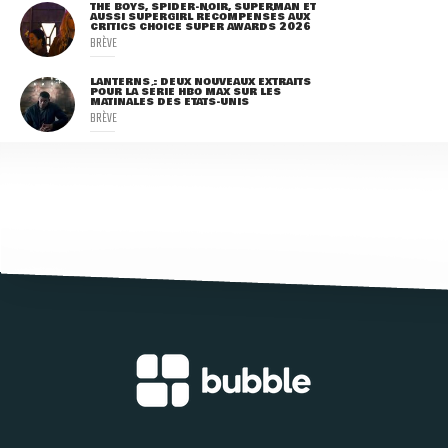
THE BOYS, SPIDER-NOIR, SUPERMAN ET
AUSSI SUPERGIRL RÉCOMPENSÉS AUX
CRITICS CHOICE SUPER AWARDS 2026
BRÈVE
LANTERNS : DEUX NOUVEAUX EXTRAITS
POUR LA SÉRIE HBO MAX SUR LES
MATINALES DES ETATS-UNIS
BRÈVE