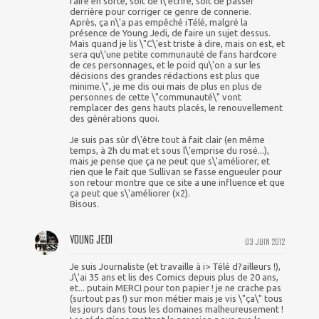
faire en sorte, soit de l\'écrire, soit de passer
derrière pour corriger ce genre de connerie.
Après, ça n\'a pas empêché iTélé, malgré la
présence de Young Jedi, de faire un sujet dessus.
Mais quand je lis \"C\'est triste à dire, mais on est, et
sera qu\'une petite communauté de fans hardcore
de ces personnages, et le poid qu\'on a sur les
décisions des grandes rédactions est plus que
minime.\", je me dis oui mais de plus en plus de
personnes de cette \"communauté\" vont
remplacer des gens hauts placés, le renouvellement
des générations quoi.
Je suis pas sûr d\'être tout à fait clair (en même
temps, à 2h du mat et sous l\'emprise du rosé...),
mais je pense que ça ne peut que s\'améliorer, et
rien que le fait que Sullivan se fasse engueuler pour
son retour montre que ce site a une influence et que
ça peut que s\'améliorer (x2).
Bisous.
YOUNG JEDI
03 JUIN 2012
Je suis Journaliste (et travaille à i> Télé d?ailleurs !),
J\'ai 35 ans et lis des Comics depuis plus de 20 ans,
et... putain MERCI pour ton papier ! je ne crache pas
(surtout pas !) sur mon métier mais je vis \"ça\" tous
les jours dans tous les domaines malheureusement !