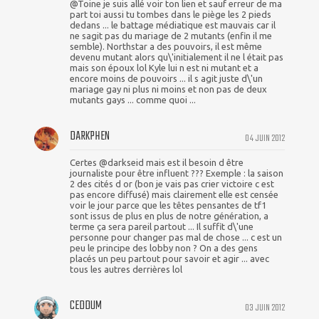
@Toine je suis allé voir ton lien et sauf erreur de ma
part toi aussi tu tombes dans le piège les 2 pieds
dedans ... le battage médiatique est mauvais car il
ne sagit pas du mariage de 2 mutants (enfin il me
semble). Northstar a des pouvoirs, il est même
devenu mutant alors qu\'initialement il ne l était pas
mais son époux lol Kyle lui n est ni mutant et a
encore moins de pouvoirs ... il s agit juste d\'un
mariage gay ni plus ni moins et non pas de deux
mutants gays ... comme quoi ...
DARKPHEN
04 JUIN 2012
Certes @darkseid mais est il besoin d être
journaliste pour être influent ??? Exemple : la saison
2 des cités d or (bon je vais pas crier victoire c est
pas encore diffusé) mais clairement elle est censée
voir le jour parce que les têtes pensantes de tf1
sont issus de plus en plus de notre génération, a
terme ça sera pareil partout ... Il suffit d\'une
personne pour changer pas mal de chose ... c est un
peu le principe des lobby non ? On a des gens
placés un peu partout pour savoir et agir ... avec
tous les autres derrières lol
CEDDUM
03 JUIN 2012