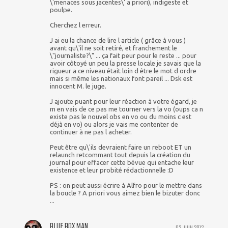
\'menaces sous jacentes\' a priori), indigeste et
poulpe.
Cherchez l erreur.
J ai eu la chance de lire l article ( grâce à vous )
avant qu\'il ne soit retiré, et franchement le
\"journaliste?\" ... ça fait peur pour le reste ... pour
avoir côtoyé un peu la presse locale je savais que la
rigueur a ce niveau était loin d être le mot d ordre
mais si même les nationaux font pareil ... Dsk est
innocent M. le juge.
J ajoute puant pour leur réaction à votre égard, je
m en vais de ce pas me tourner vers la vo (oups ca n
existe pas le nouvel obs en vo ou du moins c est
déjà en vo) ou alors je vais me contenter de
continuer à ne pas l acheter.
Peut être qu\'ils devraient faire un reboot ET un
relaunch retcommant tout depuis la création du
journal pour effacer cette bévue qui entache leur
existence et leur probité rédactionnelle :D
PS : on peut aussi écrire à Alfro pour le mettre dans
la boucle ? A priori vous aimez bien le bizuter donc
...
BLUE BOX MAN