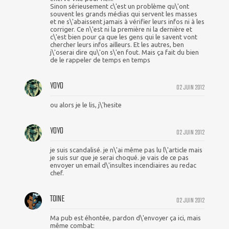
Sinon sérieusement c\'est un problème qu\'ont
souvent les grands médias qui servent les masses
et ne s\'abaissent jamais à vérifier leurs infos ni à les
corriger. Ce n\'est ni la première ni la dernière et
c\'est bien pour ça que les gens qui le savent vont
chercher leurs infos ailleurs. Et les autres, ben
j\'oserai dire qu\'on s\'en fout. Mais ça fait du bien
de le rappeler de temps en temps
YOYO
02 JUIN 2012
ou alors je le lis, j\'hesite
YOYO
02 JUIN 2012
je suis scandalisé. je n\'ai même pas lu l\'article mais
je suis sur que je serai choqué. je vais de ce pas
envoyer un email d\'insultes incendiaires au redac
chef.
TOINE
02 JUIN 2012
Ma pub est éhontée, pardon d\'envoyer ça ici, mais
même combat: