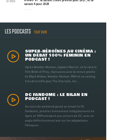
07 AOU
X-Men '97 : la saison 3 bien prévue pour 2027, et la
saison 4 pour 2028
LES PODCASTS
TOUT VOIR
SUPER-HÉROÏNES AU CINÉMA :
UN DÉBAT 100% FÉMININ EN
PODCAST !
Après Wonder Woman, Captain Marvel, et le récent
film Birds of Prey, mais aussi avec la venue proche
de Black Widow, Wonder Woman 1984 et un casting
très diversifié pour The Eternals, les ...
DC FANDOME : LE BILAN EN
PODCAST !
Au cours du weekend passé se tenait le DC
Fandome, premier évènement intégralement en
ligne et 100% consacré aux univers de DC, avec un
angle définitivement axé sur les adaptations
filmiques ...