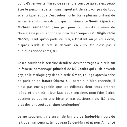
donc d'aller voir le film et de se rendre compte qu'elle est peut-
être le personnage le moins important de celui-ci, pas du tout
scientifique, et que c'est selon moi le rôle le plus insignifiant de
sa carrière. Non mais ils ont quand même cité
Noomi Rapace
et
Michael Fassbender
. (Bon par principe d'équité vis-à-vis du
Nouvel Obs je vous donne le nom des "coupables" :
Virgin Radio
Nantes
). Tant qu'on parle du film, à l'instant où je vous écris,
d'après
i>Télé
le film se déroule en 2085. On n'est pas à
quelques années près, si ?
Je me souviens la semaine dernière des reportages à la télé sur
le fameux personnage
principal
de
DC Comics
qui allait devenir
gay, et le mariage gay dans la série
X-Men
, tout ça après la prise
de position de
Barack Obama
. Oui parce que bien entendu, il
n'est pas envisageable que les éditeurs aient leurs propres
idées, et bien sûr il leur faut deux semaines pour faire écrire,
dessiner et publier une histoire, pas plusieurs mois. (Là, c'est
globalement toutes chaînes confondues).
Je me souviens il y a un an de la mort de S
pider-Man
, puis du
fait que maintenant, le nouveau Spider-Man était noir. Annoncé