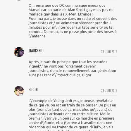
On remarque que DC communique mieux que
Marvel car on parle de Alan Scott gay mais pas du
mariage gay dans les X-Men. Etrange !
Pour ma part, je bosse dans un radio et souvent des
journalistes et / ou animateur viennent prendre 2
minutes pour m\'interroger sur telle série tv ou tel
comics... Du coup, ils ne passe plus pour des buses à
l\'antenne.
DARKSEID
03 JUIN 2012
Après je part du principe que tout les pseudos
\"geek\" ne vont pas forcément devenir
journalistes, donc le renouvellement par génération
aura pas tant d\'impact que ça, Bigor
BIGOR
03 JUIN 2012
L\'exemple de Young Jedi est, je pense, révélateur
de ce qui va, ou est en train de se passer. De plus en
plus (bon pas tant que ça, mais plus qu\'avant) de
journalistes arrivants ont eu cette culture. Moi le
premier, j\'arrive un peu sur ce marché en première
année d\'étude, et si j\'arrive à travailler dans une
rédaction qui va traiter de ce genre d\'info, je vais