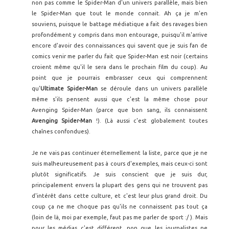
non pas comme le Spider-Man d'un univers parallèle, mais bien
le Spider-Man que tout le monde connait. Ah ça je m'en
souviens, puisque le battage médiatique a fait des ravages bien
profondément y compris dans mon entourage, puisqu'il m'arrive
encore d'avoir des connaissances qui savent que je suis fan de
comics venir me parler du fait que Spider-Man est noir (certains
croient même qu'il le sera dans le prochain film du coup). Au
point que je pourrais embrasser ceux qui comprennent
qu'
Ultimate Spider-Man
se déroule dans un univers parallèle
même s'ils pensent aussi que c'est la même chose pour
Avenging Spider-Man (parce que bon sang, ils connaissent
Avenging Spider-Man
!). (Là aussi c'est globalement toutes
chaînes confondues).
Je ne vais pas continuer éternellement la liste, parce que je ne
suis malheureusement pas à cours d'exemples, mais ceux-ci sont
plutôt significatifs. Je suis conscient que je suis dur,
principalement envers la plupart des gens qui ne trouvent pas
d'intérêt dans cette culture, et c'est leur plus grand droit. Du
coup ça ne me choque pas qu'ils ne connaissent pas tout ça
(loin de là, moi par exemple, faut pas me parler de sport :/ ). Mais
pour les médias c'est différent, non que les journalistes ne