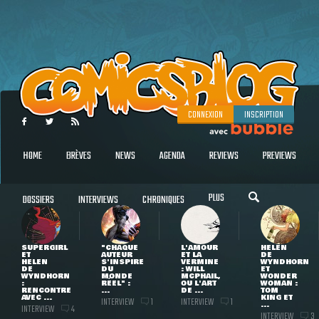
CONNEXION
INSCRIPTION
HOME
BRÈVES
NEWS
AGENDA
REVIEWS
PREVIEWS
PLUS
DOSSIERS
INTERVIEWS
CHRONIQUES
SUPERGIRL
"CHAQUE
L'AMOUR
HELEN
ET
AUTEUR
ET LA
DE
HELEN
S'INSPIRE
VERMINE
WYNDHORN
DE
DU
: WILL
ET
WYNDHORN
MONDE
MCPHAIL,
WONDER
:
RÉEL" :
OU L'ART
WOMAN :
RENCONTRE
...
DE ...
TOM
AVEC ...
KING ET
INTERVIEW
INTERVIEW
1
1
...
INTERVIEW
4
INTERVIEW
3