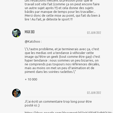
Les rédactions mettent la pression pour que le
travail soit vite fait (comme ça on peut encore faire
un autre sujet après !!!) et cela donne des sujets
bâclés par manque de temps pour les travailler...
Merci donc de cette mise au point, qui fait du bien à
lire ! Au fait, je déteste le sport !!!
MAX BO
02 JUIN 2012
@Katchoo :
\"L?autre problème, et je terminerais avec ça, c?est
que les medias ont a tendance à véhiculer cette
image qu?être un geek (tout comme être gay) c?est
hyper tendance : nous sommes un peu bizarres, on
ne comprends pas toujours nos références décalés,
mais au moins on met un peu d?animation et de
piment dans les soirées raclettes.\"
+ 10 000
02 JUIN 2012
J\'ai écrit un commentaire trop long pour être
posté ici ;)
https://docs.google.com/document/d/1eYJ1l5HE3aB6QUH-