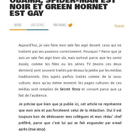
OBAMA, SPIDER-MAN EST
NOIR ET GREEN HORNET
EST GAY
NEWS
LIFE STYLE
PAR
MANU
Tweet
Aujourd'hui, je vais faire mon sale fan aigri devant ceux qui ne
traitent pas ses passions correctement. Pourquoi ? Parce que je
suis un sale fan aigri bien sûr, mais surtout parce que les
comic
books
, comme les films ou les séries TV (moins ces deux
derniers) sont souvent traités par-dessus la jambe par les médias
traditionnels. Des sujets parfois traités comme de la sous-
culture, alors qu'au même moment les pages cultures de ces
médias sont remplies de
Secret Story
et consort parce que ça
fait de l'audience.
Je précise que bien que je publie ici, cet article ne représente
que mon avis et pas forcément celui de la rédaction. Oui il est
toujours bon de dédouaner mes collègues et mon rédac' chef
préféré, parce que c'est lui qui se fait engueuler par e-mail
après (
true story
).