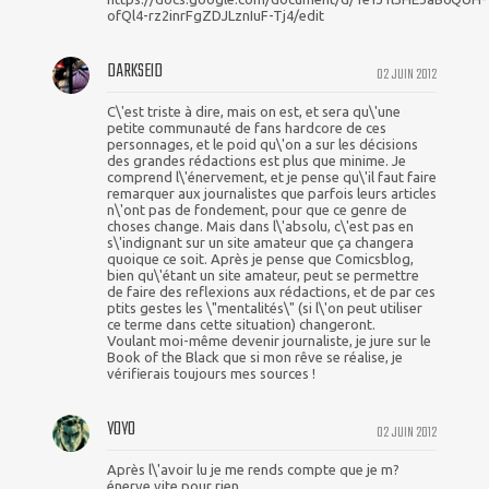
ofQl4-rz2inrFgZDJLznIuF-Tj4/edit
DARKSEID
02 JUIN 2012
C\'est triste à dire, mais on est, et sera qu\'une
petite communauté de fans hardcore de ces
personnages, et le poid qu\'on a sur les décisions
des grandes rédactions est plus que minime. Je
comprend l\'énervement, et je pense qu\'il faut faire
remarquer aux journalistes que parfois leurs articles
n\'ont pas de fondement, pour que ce genre de
choses change. Mais dans l\'absolu, c\'est pas en
s\'indignant sur un site amateur que ça changera
quoique ce soit. Après je pense que Comicsblog,
bien qu\'étant un site amateur, peut se permettre
de faire des reflexions aux rédactions, et de par ces
ptits gestes les \"mentalités\" (si l\'on peut utiliser
ce terme dans cette situation) changeront.
Voulant moi-même devenir journaliste, je jure sur le
Book of the Black que si mon rêve se réalise, je
vérifierais toujours mes sources !
YOYO
02 JUIN 2012
Après l\'avoir lu je me rends compte que je m?
énerve vite pour rien.