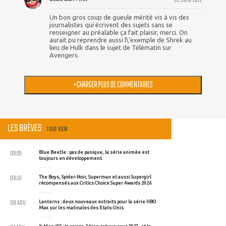
02 JUIN 2012
Un bon gros coup de gueule mérité vis à vis des
journalistes qui écrivent des sujets sans se
renseigner au préalable ça fait plaisir, merci. On
aurait pu reprendre aussi l\'exemple de Shrek au
lieu de Hulk dans le sujet de Télématin sur
Avengers.
+
CHARGER PLUS DE COMMENTAIRES
LES BRÈVES
TOUT VOIR
09:20
Blue Beetle : pas de panique, la série animée est
toujours en développement.
09:01
The Boys, Spider-Noir, Superman et aussi Supergirl
récompensés aux Critics Choice Super Awards 2026
08 AOU
Lanterns : deux nouveaux extraits pour la série HBO
Max sur les matinales des Etats-Unis