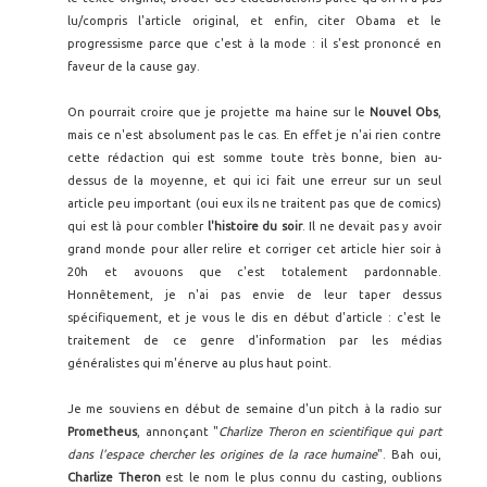
lu/compris l'article original, et enfin, citer Obama et le
progressisme parce que c'est à la mode : il s'est prononcé en
faveur de la cause gay.
On pourrait croire que je projette ma haine sur le
Nouvel Obs
,
mais ce n'est absolument pas le cas. En effet je n'ai rien contre
cette rédaction qui est somme toute très bonne, bien au-
dessus de la moyenne, et qui ici fait une erreur sur un seul
article peu important (oui eux ils ne traitent pas que de comics)
qui est là pour combler
l'histoire du soir
. Il ne devait pas y avoir
grand monde pour aller relire et corriger cet article hier soir à
20h et avouons que c'est totalement pardonnable.
Honnêtement, je n'ai pas envie de leur taper dessus
spécifiquement, et je vous le dis en début d'article : c'est le
traitement de ce genre d'information par les médias
généralistes qui m'énerve au plus haut point.
Je me souviens en début de semaine d'un pitch à la radio sur
Prometheus
, annonçant "
Charlize Theron en scientifique qui part
dans l'espace chercher les origines de la race humaine
". Bah oui,
Charlize Theron
est le nom le plus connu du casting, oublions