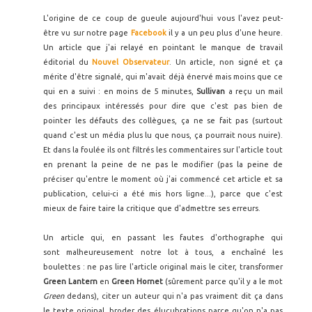
L'origine de ce coup de gueule aujourd'hui vous l'avez peut-
être vu sur notre page
Facebook
il y a un peu plus d'une heure.
Un article que j'ai relayé en pointant le manque de travail
éditorial du
Nouvel Observateur
. Un article, non signé et ça
mérite d'être signalé, qui m'avait déjà énervé mais moins que ce
qui en a suivi : en moins de 5 minutes,
Sullivan
a reçu un mail
des principaux intéressés pour dire que c'est pas bien de
pointer les défauts des collègues, ça ne se fait pas (surtout
quand c'est un média plus lu que nous, ça pourrait nous nuire).
Et dans la foulée ils ont filtrés les commentaires sur l'article tout
en prenant la peine de ne pas le modifier (pas la peine de
préciser qu'entre le moment où j'ai commencé cet article et sa
publication, celui-ci a été mis hors ligne...), parce que c'est
mieux de faire taire la critique que d'admettre ses erreurs.
Un article qui, en passant les fautes d'orthographe qui
sont malheureusement notre lot à tous, a enchaîné les
boulettes : ne pas lire l'article original mais le citer, transformer
Green Lantern
en
Green Hornet
(sûrement parce qu'il y a le mot
Green
dedans), citer un auteur qui n'a pas vraiment dit ça dans
le texte original, broder des élucubrations parce qu'on n'a pas