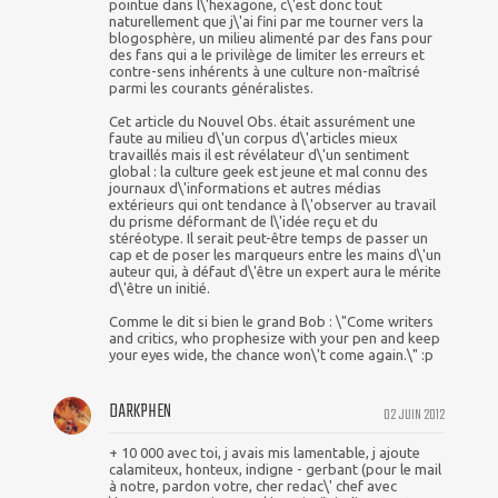
pointue dans l\'hexagone, c\'est donc tout
naturellement que j\'ai fini par me tourner vers la
blogosphère, un milieu alimenté par des fans pour
des fans qui a le privilège de limiter les erreurs et
contre-sens inhérents à une culture non-maîtrisé
parmi les courants généralistes.
Cet article du Nouvel Obs. était assurément une
faute au milieu d\'un corpus d\'articles mieux
travaillés mais il est révélateur d\'un sentiment
global : la culture geek est jeune et mal connu des
journaux d\'informations et autres médias
extérieurs qui ont tendance à l\'observer au travail
du prisme déformant de l\'idée reçu et du
stéréotype. Il serait peut-être temps de passer un
cap et de poser les marqueurs entre les mains d\'un
auteur qui, à défaut d\'être un expert aura le mérite
d\'être un initié.
Comme le dit si bien le grand Bob : \"Come writers
and critics, who prophesize with your pen and keep
your eyes wide, the chance won\'t come again.\" :p
DARKPHEN
02 JUIN 2012
+ 10 000 avec toi, j avais mis lamentable, j ajoute
calamiteux, honteux, indigne - gerbant (pour le mail
à notre, pardon votre, cher redac\' chef avec