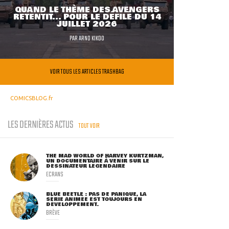
QUAND LE THÈME DES AVENGERS
RETENTIT... POUR LE DÉFILÉ DU 14
JUILLET 2026
PAR
ARNO KIKOO
VOIR TOUS LES ARTICLES TRASHBAG
COMICSBLOG.fr
LES DERNIÈRES ACTUS
TOUT VOIR
THE MAD WORLD OF HARVEY KURTZMAN,
UN DOCUMENTAIRE À VENIR SUR LE
DESSINATEUR LÉGENDAIRE
ECRANS
BLUE BEETLE : PAS DE PANIQUE, LA
SÉRIE ANIMÉE EST TOUJOURS EN
DÉVELOPPEMENT.
BRÈVE