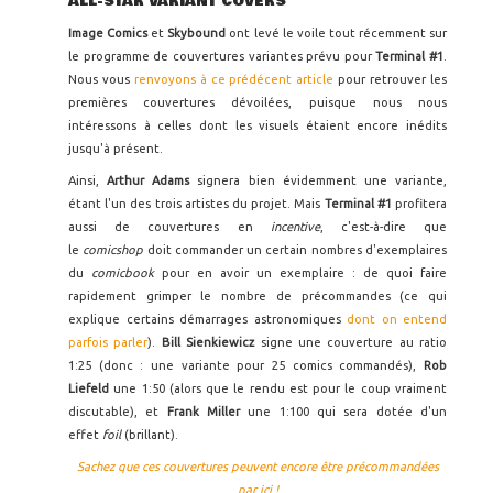
ALL-STAR VARIANT COVERS
Image Comics
et
Skybound
ont levé le voile tout récemment sur
le programme de couvertures variantes prévu pour
Terminal #1
.
Nous vous
renvoyons à ce prédécent article
pour retrouver les
premières couvertures dévoilées, puisque nous nous
intéressons à celles dont les visuels étaient encore inédits
jusqu'à présent.
Ainsi,
Arthur Adams
signera bien évidemment une variante,
étant l'un des trois artistes du projet. Mais
Terminal #1
profitera
aussi de couvertures en
incentive
, c'est-à-dire que
le
comicshop
doit commander un certain nombres d'exemplaires
du
comicbook
pour en avoir un exemplaire : de quoi faire
rapidement grimper le nombre de précommandes (ce qui
explique certains démarrages astronomiques
dont on entend
parfois parler
).
Bill Sienkiewicz
signe une couverture au ratio
1:25 (donc : une variante pour 25 comics commandés),
Rob
Liefeld
une 1:50 (alors que le rendu est pour le coup vraiment
discutable), et
Frank Miller
une 1:100 qui sera dotée d'un
effet
foil
(brillant).
Sachez que ces couvertures peuvent encore être précommandées
par ici !