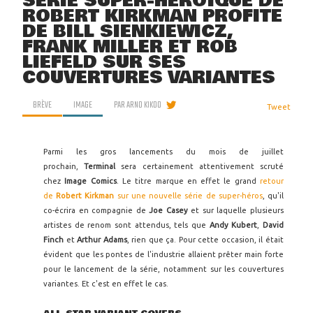
SÉRIE SUPER-HÉROÏQUE DE
ROBERT KIRKMAN PROFITE
DE BILL SIENKIEWICZ,
FRANK MILLER ET ROB
LIEFELD SUR SES
COUVERTURES VARIANTES
BRÈVE
IMAGE
PAR
ARNO KIKOO
Tweet
Parmi les gros lancements du mois de juillet
prochain,
Terminal
sera certainement attentivement scruté
chez
Image Comics
. Le titre marque en effet le grand
retour
de
Robert Kirkman
sur une nouvelle série de super-héros
, qu'il
co-écrira en compagnie de
Joe Casey
et sur laquelle plusieurs
artistes de renom sont attendus, tels que
Andy Kubert
,
David
Finch
et
Arthur Adams
, rien que ça. Pour cette occasion, il était
évident que les pontes de l'industrie allaient prêter main forte
pour le lancement de la série, notamment sur les couvertures
variantes. Et c'est en effet le cas.