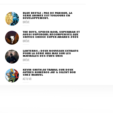
BLUE BEETLE : PAS DE PANIQUE, LA
SÉRIE ANIMÉE EST TOUJOURS EN
DÉVELOPPEMENT.
BRÈVE
THE BOYS, SPIDER-NOIR, SUPERMAN ET
AUSSI SUPERGIRL RÉCOMPENSÉS AUX
CRITICS CHOICE SUPER AWARDS 2026
BRÈVE
LANTERNS : DEUX NOUVEAUX EXTRAITS
POUR LA SÉRIE HBO MAX SUR LES
MATINALES DES ETATS-UNIS
BRÈVE
KEVIN SMITH AU TRAVAIL SUR DEUX
AUTRES NUMÉROS JAY & SILENT BOB
CHEZ MARVEL
ACTU VO