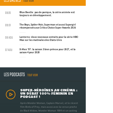
LES BRÈVES
TOUT VOIR
09:20
Blue Beetle : pas de panique, la série animée est
toujours en développement.
09:01
The Boys, Spider-Noir, Superman et aussi Supergirl
récompensés aux Critics Choice Super Awards 2026
08 AOU
Lanterns : deux nouveaux extraits pour la série HBO
Max sur les matinales des Etats-Unis
07 AOU
X-Men '97 : la saison 3 bien prévue pour 2027, et la
saison 4 pour 2028
LES PODCASTS
TOUT VOIR
SUPER-HÉROÏNES AU CINÉMA :
UN DÉBAT 100% FÉMININ EN
PODCAST !
Après Wonder Woman, Captain Marvel, et le récent
film Birds of Prey, mais aussi avec la venue proche
de Black Widow, Wonder Woman 1984 et un casting