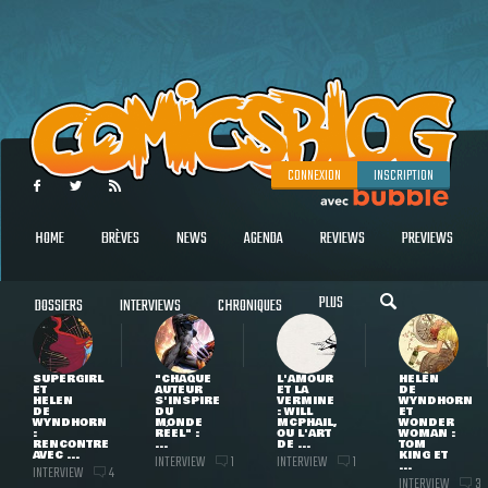
CONNEXION
INSCRIPTION
HOME
BRÈVES
NEWS
AGENDA
REVIEWS
PREVIEWS
PLUS
DOSSIERS
INTERVIEWS
CHRONIQUES
SUPERGIRL
"CHAQUE
L'AMOUR
HELEN
ET
AUTEUR
ET LA
DE
HELEN
S'INSPIRE
VERMINE
WYNDHORN
DE
DU
: WILL
ET
WYNDHORN
MONDE
MCPHAIL,
WONDER
:
RÉEL" :
OU L'ART
WOMAN :
RENCONTRE
...
DE ...
TOM
AVEC ...
KING ET
INTERVIEW
INTERVIEW
1
1
...
INTERVIEW
4
INTERVIEW
3