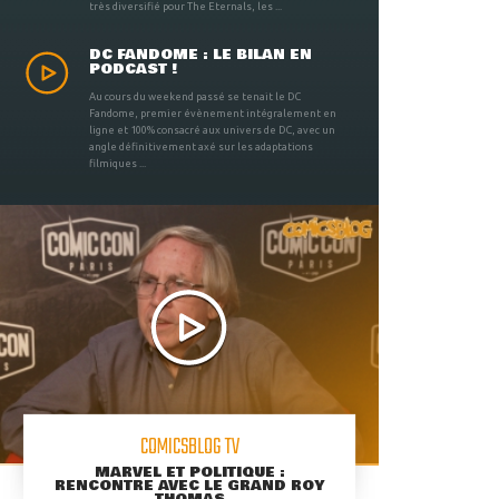
très diversifié pour The Eternals, les ...
DC FANDOME : LE BILAN EN
PODCAST !
Au cours du weekend passé se tenait le DC
Fandome, premier évènement intégralement en
ligne et 100% consacré aux univers de DC, avec un
angle définitivement axé sur les adaptations
filmiques ...
COMICSBLOG TV
MARVEL ET POLITIQUE :
RENCONTRE AVEC LE GRAND ROY
THOMAS