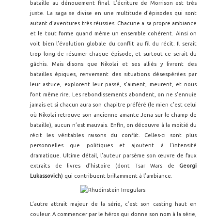
bataille au dénouement final. L’écriture de Morrison est très
juste. La saga se divise en une multitude d’épisodes qui sont
autant d’aventures très réussies. Chacune a sa propre ambiance
et le tout forme quand même un ensemble cohérent. Ainsi on
voit bien l’évolution globale du conflit au fil du récit. Il serait
trop long de résumer chaque épisode, et surtout ce serait du
gâchis. Mais disons que Nikolai et ses alliés y livrent des
batailles épiques, renversent des situations désespérées par
leur astuce, explorent leur passé, s’aiment, meurent, et nous
font même rire. Les rebondissements abondent, on ne s’ennuie
jamais et si chacun aura son chapitre préféré (le mien c’est celui
où Nikolai retrouve son ancienne amante Jena sur le champ de
bataille), aucun n’est mauvais. Enfin, on découvre à la moitié du
récit les véritables raisons du conflit. Celles-ci sont plus
personnelles que politiques et ajoutent à l’intensité
dramatique. Ultime détail, l’auteur parsème son œuvre de faux
extraits de livres d’histoire (dont Tsar Wars de
Georgi
Lukassovich
) qui contribuent brillamment à l’ambiance.
L’autre attrait majeur de la série, c’est son casting haut en
couleur. A commencer par le héros qui donne son nom à la série,