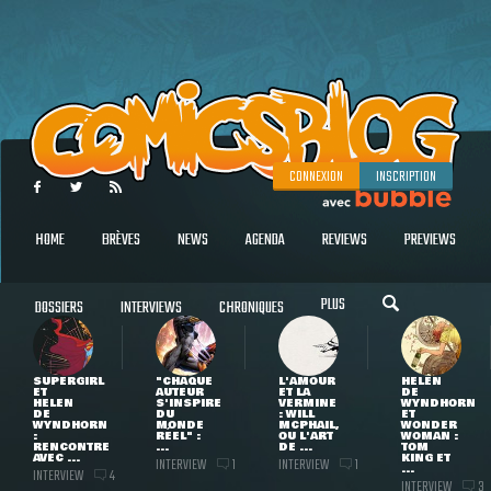
CONNEXION
INSCRIPTION
HOME
BRÈVES
NEWS
AGENDA
REVIEWS
PREVIEWS
PLUS
DOSSIERS
INTERVIEWS
CHRONIQUES
SUPERGIRL
"CHAQUE
L'AMOUR
HELEN
ET
AUTEUR
ET LA
DE
HELEN
S'INSPIRE
VERMINE
WYNDHORN
DE
DU
: WILL
ET
WYNDHORN
MONDE
MCPHAIL,
WONDER
:
RÉEL" :
OU L'ART
WOMAN :
RENCONTRE
...
DE ...
TOM
AVEC ...
KING ET
INTERVIEW
INTERVIEW
1
1
...
INTERVIEW
4
INTERVIEW
3