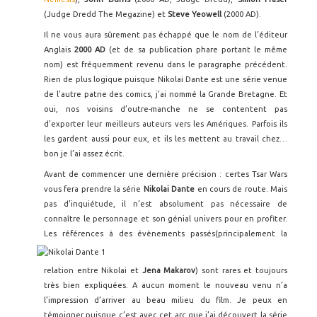
(Judge Dredd The Megazine) et
Steve Yeowell
(2000 AD).
Il ne vous aura sûrement pas échappé que le nom de l’éditeur
Anglais
2000 AD
(et de sa publication phare portant le même
nom) est fréquemment revenu dans le paragraphe précédent.
Rien de plus logique puisque Nikolai Dante est une série venue
de l’autre patrie des comics, j’ai nommé la Grande Bretagne. Et
oui, nos voisins d’outre-manche ne se contentent pas
d’exporter leur meilleurs auteurs vers les Amériques. Parfois ils
les gardent aussi pour eux, et ils les mettent au travail chez…
bon je l’ai assez écrit.
Avant de commencer une dernière précision : certes Tsar Wars
vous fera prendre la série
Nikolai Dante
en cours de route. Mais
pas d’inquiétude, il n’est absolument pas nécessaire de
connaître le personnage et son génial univers pour en profiter.
Les références à des évènements passés
(principalement la
relation entre Nikolai et
Jena Makarov
) sont rares et toujours
très bien expliquées. A aucun moment le nouveau venu n’a
l’impression d’arriver au beau milieu du film. Je peux en
témoigner puisque c’est avec cet arc que j’ai découvert la série