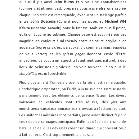
qu’eux. Il y a aussi
John Burns
. Et si vous ne connaissez pas
(comme c’était mon cas), préparez vous à prendre une sacrée
claque. Son trait est remarquable, évoquant un mélange parfait
entre
John Buscema
(Conan) pour les poses et
Michael WM
Kaluta
(Madame Xanadu) pour la finesse. Mais en plus il peint,
et là on touche au sublime. Chaque page est sublimée par ces
magnifiques couleurs à mi-chemin entre peinture acrylique et
aquarelle (oui je sais c’est paradoxal dit comme ça mais regardez
et vous verrez) et les
splash pages
donnent envie d’être
encadrées. Le tout a un aspect très authentique, naturel, à des
lieux de peintures digitales qu’on voit souvent. Et en plus le
storytelling
est irréprochable.
Plus globalement l’univers visuel de la série est remarquable.
L’esthétique empruntée, on l’a dit, à la Russie des Tsars se marie
parfaitement avec les éléments de science fiction. Les divers
vaisseaux et véhicules sont très réussis, des
jets
aux
monstrueux vaisseaux amiraux aux chevaux à réaction (et oui).
Les uniformes militaires sont parfaits, juste assez distinctifs pour
ceux des personnages principaux. Enfin les décors de champ de
bataille et de villes dévastés créent un climat qui convient tout
à fait au récit. C’est superbement laid et sale.