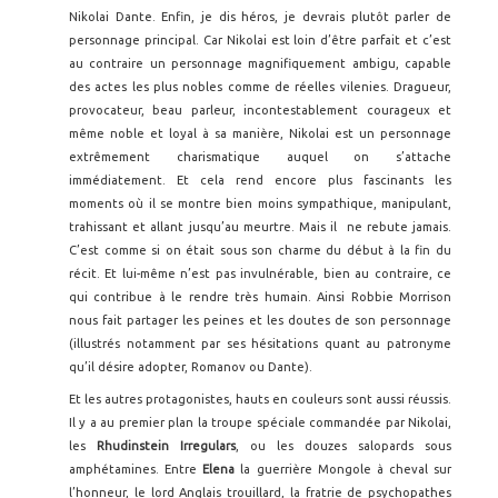
Nikolai Dante. Enfin, je dis héros, je devrais plutôt parler de
personnage principal. Car Nikolai est loin d’être parfait et c’est
au contraire un personnage magnifiquement ambigu, capable
des actes les plus nobles comme de réelles vilenies. Dragueur,
provocateur, beau parleur, incontestablement courageux et
même noble et loyal à sa manière, Nikolai est un personnage
extrêmement charismatique auquel on s’attache
immédiatement. Et cela rend encore plus fascinants les
moments où il se montre bien moins sympathique, manipulant,
trahissant et allant jusqu’au meurtre. Mais il ne rebute jamais.
C’est comme si on était sous son charme du début à la fin du
récit. Et lui-même n’est pas invulnérable, bien au contraire, ce
qui contribue à le rendre très humain. Ainsi Robbie Morrison
nous fait partager les peines et les doutes de son personnage
(illustrés notamment par ses hésitations quant au patronyme
qu’il désire adopter, Romanov ou Dante).
Et les autres protagonistes, hauts en couleurs sont aussi réussis.
Il y a au premier plan la troupe spéciale commandée par Nikolai,
les
Rhudinstein Irregulars
, ou les douzes salopards sous
amphétamines. Entre
Elena
la guerrière Mongole à cheval sur
l’honneur, le lord Anglais trouillard, la fratrie de psychopathes