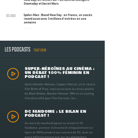
Doomsday et Secret Wars
05 AOU
Spider-Man : Brand New Day : en France, un succès
record aussi avec 3 millions d'entrées en une
semaine
LES PODCASTS
TOUT VOIR
SUPER-HÉROÏNES AU CINÉMA :
UN DÉBAT 100% FÉMININ EN
PODCAST !
Après Wonder Woman, Captain Marvel, et le récent
film Birds of Prey, mais aussi avec la venue proche
de Black Widow, Wonder Woman 1984 et un casting
très diversifié pour The Eternals, les ...
DC FANDOME : LE BILAN EN
PODCAST !
Au cours du weekend passé se tenait le DC
Fandome, premier évènement intégralement en
ligne et 100% consacré aux univers de DC, avec un
angle définitivement axé sur les adaptations