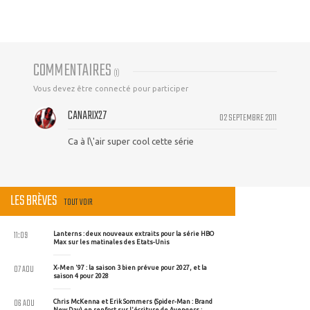
COMMENTAIRES
(
1
)
Vous devez être connecté pour participer
CANARIX27
02 SEPTEMBRE 2011
Ca à l\'air super cool cette série
LES BRÈVES
TOUT VOIR
11:09
Lanterns : deux nouveaux extraits pour la série HBO
Max sur les matinales des Etats-Unis
07 AOU
X-Men '97 : la saison 3 bien prévue pour 2027, et la
saison 4 pour 2028
06 AOU
Chris McKenna et Erik Sommers (Spider-Man : Brand
New Day) en renfort sur l'écriture de Avengers :