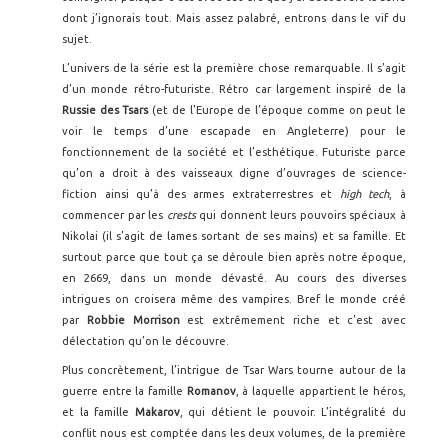
dont j’ignorais tout. Mais assez palabré, entrons dans le vif du
sujet.
L’univers de la série est la première chose remarquable. Il s’agit
d’un monde rétro-futuriste. Rétro car largement inspiré de la
Russie
des Tsars
(et de l’Europe de l’époque comme on peut le
voir le temps d’une escapade en Angleterre) pour le
fonctionnement de la société et l’esthétique. Futuriste parce
qu’on a droit à des vaisseaux digne d’ouvrages de science-
fiction ainsi qu’à des armes extraterrestres et
high tech
, à
commencer par les
crests
qui donnent leurs pouvoirs spéciaux à
Nikolai (il s’agit de lames sortant de ses mains) et sa famille. Et
surtout parce que tout ça se déroule bien après notre époque,
en 2669, dans un monde dévasté. Au cours des diverses
intrigues on croisera même des vampires. Bref le monde créé
par
Robbie Morrison
est extrêmement riche et c’est avec
délectation qu’on le découvre.
Plus concrètement, l’intrigue de Tsar Wars tourne autour de la
guerre entre la famille
Romanov
, à laquelle appartient le héros,
et la famille
Makarov
, qui détient le pouvoir. L’intégralité du
conflit nous est comptée dans les deux volumes, de la première