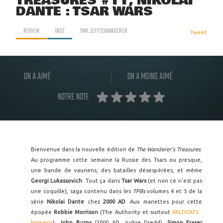
TREASURES #11, NIKOLAI
DANTE : TSAR WARS
REVIEW
INDÉ
PAR
JEFFZEWANDERER
Tweet
ON A AIMÉ
ON A MOINS AIMÉ
NOTRE NOTE
Bienvenue dans la nouvelle édition de
The Wanderer’s Treasures
.
Au programme cette semaine la Russie des Tsars ou presque,
une bande de vauriens, des batailles désespérées, et même
Georgi Lukassovich
. Tout ça dans
Tsar Wars
(et non ce n’est pas
une coquille), saga contenu dans les
TPBs
volumes 4 et 5 de la
série
Nikolai Dante
chez
2000 AD
. Aux manettes pour cette
épopée
Robbie Morrison
(The Authority et surtout
WILDCATS :
Nemesis
),
John Burns
(2000 AD, Judge Dredd),
Simon Fraser