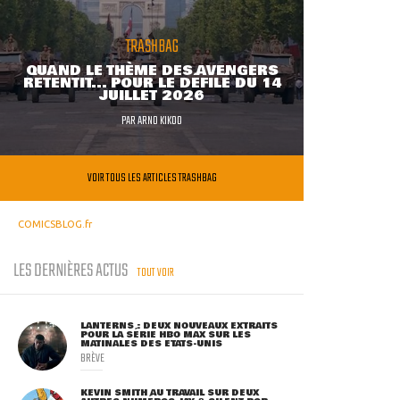
TRASHBAG
QUAND LE THÈME DES AVENGERS
RETENTIT... POUR LE DÉFILÉ DU 14
JUILLET 2026
PAR
ARNO KIKOO
VOIR TOUS LES ARTICLES TRASHBAG
COMICSBLOG.fr
LES DERNIÈRES ACTUS
TOUT VOIR
LANTERNS : DEUX NOUVEAUX EXTRAITS
POUR LA SÉRIE HBO MAX SUR LES
MATINALES DES ETATS-UNIS
BRÈVE
KEVIN SMITH AU TRAVAIL SUR DEUX