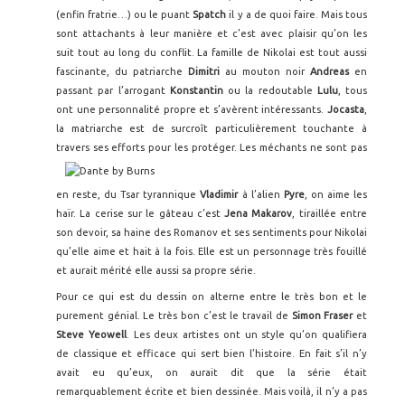
(enfin fratrie…) ou le puant
Spatch
il y a de quoi faire. Mais tous
sont attachants à leur manière et c’est avec plaisir qu’on les
suit tout au long du conflit. La famille de Nikolai est tout aussi
fascinante, du patriarche
Dimitri
au mouton noir
Andreas
en
passant par l’arrogant
Konstantin
ou la redoutable
Lulu
, tous
ont une personnalité propre et s’avèrent intéressants.
Jocasta
,
la matriarche est de surcroît particulièrement touchante à
travers ses efforts pour les protéger.
Les méchants ne sont pas
en reste, du Tsar tyrannique
Vladimir
à l’alien
Pyre
, on aime les
haïr. La cerise sur le gâteau c’est
Jena Makarov
, tiraillée entre
son devoir, sa haine des Romanov et ses sentiments pour Nikolai
qu’elle aime et hait à la fois. Elle est un personnage très fouillé
et aurait mérité elle aussi sa propre série.
Pour ce qui est du dessin on alterne entre le très bon et le
purement génial. Le très bon c’est le travail de
Simon Fraser
et
Steve Yeowell
. Les deux artistes ont un style qu’on qualifiera
de classique et efficace qui sert bien l’histoire. En fait s’il n’y
avait eu qu’eux, on aurait dit que la série était
remarquablement écrite et bien dessinée. Mais voilà, il n’y a pas