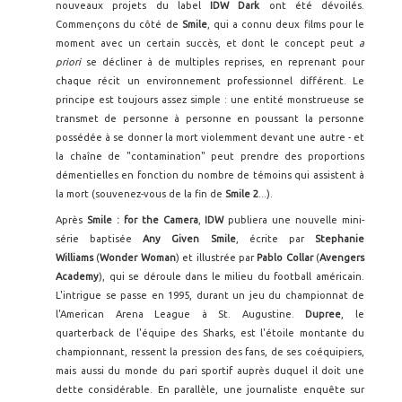
nouveaux projets du label
IDW Dark
ont été dévoilés.
Commençons du côté de
Smile
, qui a connu deux films pour le
moment avec un certain succès, et dont le concept peut
a
priori
se décliner à de multiples reprises, en reprenant pour
chaque récit un environnement professionnel différent. Le
principe est toujours assez simple : une entité monstrueuse se
transmet de personne à personne en poussant la personne
possédée à se donner la mort violemment devant une autre - et
la chaîne de "contamination" peut prendre des proportions
démentielles en fonction du nombre de témoins qui assistent à
la mort (souvenez-vous de la fin de
Smile 2
...).
Après
Smile : for the Camera
,
IDW
publiera une nouvelle mini-
série baptisée
Any Given Smile
, écrite par
Stephanie
Williams
(
Wonder Woman
) et illustrée par
Pablo Collar
(
Avengers
Academy
), qui se déroule dans le milieu du football américain.
L'intrigue se passe en 1995, durant un jeu du championnat de
l'American Arena League à St. Augustine.
Dupree
, le
quarterback de l'équipe des Sharks, est l'étoile montante du
championnant, ressent la pression des fans, de ses coéquipiers,
mais aussi du monde du pari sportif auprès duquel il doit une
dette considérable. En parallèle, une journaliste enquête sur