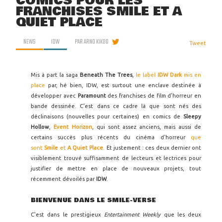
COMICS POUR LES
FRANCHISES SMILE ET A
QUIET PLACE
NEWS
IDW
PAR
ARNO KIKOO
Tweet
Mis à part la saga
Beneath The Trees
,
le label
IDW Dark
mis en
place
par, hé bien, IDW, est surtout une enclave destinée à
développer avec
Paramount
des franchises de film d'horreur en
bande dessinée. C'est dans ce cadre là que sont nés des
déclinaisons (nouvelles pour certaines) en comics de
Sleepy
Hollow
,
Event Horizon
, qui sont assez anciens, mais aussi de
certains succès plus récents du cinéma d'horreur
que
sont
Smile
et
A Quiet Place
. Et justement : ces deux dernier ont
visiblement trouvé suffisamment de lecteurs et lectrices pour
justifier de mettre en place de nouveaux projets, tout
récemment dévoilés par
IDW
.
BIENVENUE DANS LE SMILE-VERSE
C'est dans le prestigieux
Entertainment Weekly
que les deux