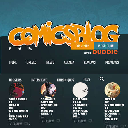
CONNEXION
INSCRIPTION
HOME
BRÈVES
NEWS
AGENDA
REVIEWS
PREVIEWS
PLUS
DOSSIERS
INTERVIEWS
CHRONIQUES
SUPERGIRL
"CHAQUE
L'AMOUR
HELEN
ET
AUTEUR
ET LA
DE
HELEN
S'INSPIRE
VERMINE
WYNDHORN
DE
DU
: WILL
ET
WYNDHORN
MONDE
MCPHAIL,
WONDER
:
RÉEL" :
OU L'ART
WOMAN :
RENCONTRE
...
DE ...
TOM
AVEC ...
KING ET
INTERVIEW
INTERVIEW
1
1
...
INTERVIEW
4
INTERVIEW
3