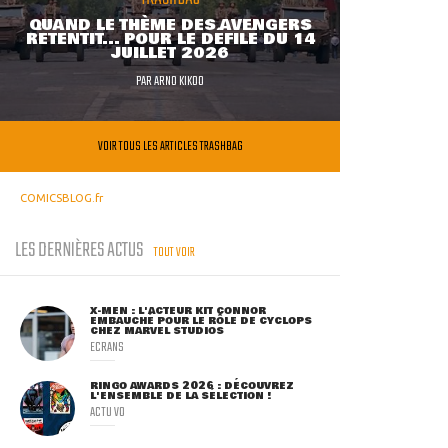
QUAND LE THÈME DES AVENGERS
RETENTIT... POUR LE DÉFILÉ DU 14
JUILLET 2026
PAR
ARNO KIKOO
VOIR TOUS LES ARTICLES TRASHBAG
COMICSBLOG.fr
LES DERNIÈRES ACTUS
TOUT VOIR
X-MEN : L'ACTEUR KIT CONNOR
EMBAUCHÉ POUR LE RÔLE DE CYCLOPS
CHEZ MARVEL STUDIOS
ECRANS
RINGO AWARDS 2026 : DÉCOUVREZ
L'ENSEMBLE DE LA SÉLECTION !
ACTU VO