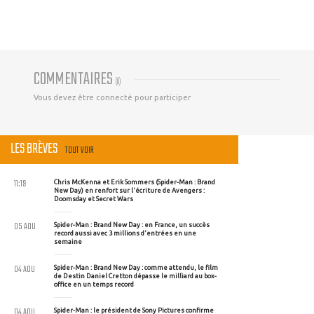
COMMENTAIRES
(
0
)
Vous devez être connecté pour participer
LES BRÈVES
TOUT VOIR
11:19
Chris McKenna et Erik Sommers (Spider-Man : Brand
New Day) en renfort sur l'écriture de Avengers :
Doomsday et Secret Wars
05 AOU
Spider-Man : Brand New Day : en France, un succès
record aussi avec 3 millions d'entrées en une
semaine
04 AOU
Spider-Man : Brand New Day : comme attendu, le film
de Destin Daniel Cretton dépasse le milliard au box-
office en un temps record
04 AOU
Spider-Man : le président de Sony Pictures confirme