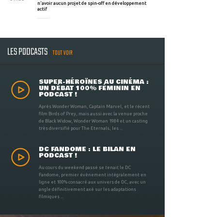
n'avoir aucun projet de spin-off en développement
actif
LES PODCASTS
TOUT VOIR
SUPER-HÉROÏNES AU CINÉMA :
UN DÉBAT 100% FÉMININ EN
PODCAST !
Après Wonder Woman, Captain Marvel, et le récent
film Birds of Prey, mais aussi avec la venue proche
de Black Widow, Wonder Woman 1984 et un casting
très diversifié pour The Eternals, les ...
DC FANDOME : LE BILAN EN
PODCAST !
Au cours du weekend passé se tenait le DC
Fandome, premier évènement intégralement en
ligne et 100% consacré aux univers de DC, avec un
angle définitivement axé sur les adaptations
filmiques ...