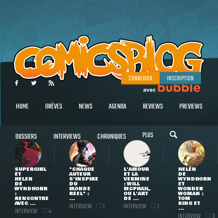
CONNEXION
INSCRIPTION
HOME
BRÈVES
NEWS
AGENDA
REVIEWS
PREVIEWS
PLUS
DOSSIERS
INTERVIEWS
CHRONIQUES
SUPERGIRL
"CHAQUE
L'AMOUR
HELEN
ET
AUTEUR
ET LA
DE
HELEN
S'INSPIRE
VERMINE
WYNDHORN
DE
DU
: WILL
ET
WYNDHORN
MONDE
MCPHAIL,
WONDER
:
RÉEL" :
OU L'ART
WOMAN :
RENCONTRE
...
DE ...
TOM
AVEC ...
KING ET
INTERVIEW
INTERVIEW
1
1
...
INTERVIEW
4
INTERVIEW
3