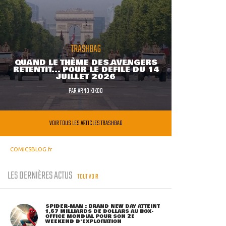
TRASHBAG
QUAND LE THÈME DES AVENGERS
RETENTIT... POUR LE DÉFILÉ DU 14
JUILLET 2026
PAR
ARNO KIKOO
VOIR TOUS LES ARTICLES TRASHBAG
COMICSBLOG.fr
LES DERNIÈRES ACTUS
TOUT VOIR
SPIDER-MAN : BRAND NEW DAY ATTEINT
1,67 MILLIARDS DE DOLLARS AU BOX-
OFFICE MONDIAL POUR SON 2E
WEEKEND D'EXPLOITATION