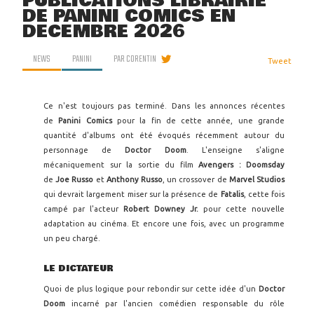
PUBLICATIONS LIBRAIRIE
DE PANINI COMICS EN
DÉCEMBRE 2026
NEWS
PANINI
PAR
CORENTIN
Tweet
Ce n'est toujours pas terminé. Dans les annonces récentes
de
Panini Comics
pour la fin de cette année, une grande
quantité d'albums ont été évoqués récemment autour du
personnage de
Doctor Doom
. L'enseigne s'aligne
mécaniquement sur la sortie du film
Avengers : Doomsday
de
Joe Russo
et
Anthony Russo
, un crossover de
Marvel Studios
qui devrait largement miser sur la présence de
Fatalis
, cette fois
campé par l'acteur
Robert Downey Jr.
pour cette nouvelle
adaptation au cinéma. Et encore une fois, avec un programme
un peu chargé.
LE DICTATEUR
Quoi de plus logique pour rebondir sur cette idée d'un
Doctor
Doom
incarné par l'ancien comédien responsable du rôle