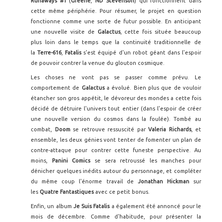
Runaways #1
(
Greene
,
ND Stevenson
) qui fonctionnent dans
cette même périphérie. Pour résumer, le projet en question
fonctionne comme une sorte de futur possible. En anticipant
une nouvelle visite de
Galactus
, cette fois située beaucoup
plus loin dans le temps que la continuité traditionnelle de
la
Terre-616
,
Fatalis
s'est équipé d'un robot géant dans l'espoir
de pouvoir contrer la venue du glouton cosmique.
Les choses ne vont pas se passer comme prévu. Le
comportement de
Galactus
a évolué. Bien plus que de vouloir
étancher son gros appétit, le dévoreur des mondes a cette fois
décidé de détruire l'univers tout entier (dans l'espoir de créer
une nouvelle version du cosmos dans la foulée). Tombé au
combat,
Doom
se retrouve ressuscité par
Valeria Richards
, et
ensemble, les deux génies vont tenter de fomenter un plan de
contre-attaque pour contrer cette funeste perspective. Au
moins,
Panini Comics
se sera retroussé les manches pour
dénicher quelques inédits autour du personnage, et compléter
du même coup l'énorme travail de
Jonathan Hickman
sur
les
Quatre Fantastiques
avec ce petit bonus.
Enfin, un album
Je Suis Fatalis
a également été annoncé pour le
mois de décembre. Comme d'habitude, pour présenter la