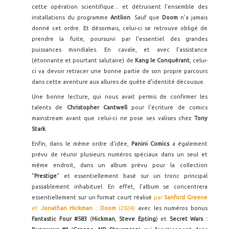
cette opération scientifique... et détruisent l'ensemble des
installations du programme
Antlion
. Sauf que
Doom
n'a jamais
donné cet ordre. Et désormais, celui-ci se retrouve obligé de
prendre la fuite, poursuivi par l'essentiel des grandes
puissances mondiales. En cavale, et avec l'assistance
(étonnante et pourtant salutaire) de
Kang le Conquérant
, celui-
ci va devoir retracer une bonne partie de son propre parcours
dans cette aventure aux allures de quête d'identité décousue.
Une bonne lecture, qui nous avait permis de confirmer les
talents de
Christopher Cantwell
pour l'écriture de comics
mainstream avant que celui-ci ne pose ses valises chez
Tony
Stark
.
Enfin, dans le même ordre d'idée,
Panini Comics
a également
prévu de réunir plusieurs numéros spéciaux dans un seul et
même endroit, dans un album prévu pour la collection
"
Prestige
" et essentiellement basé sur un tronc principal
passablement inhabituel. En effet, l'album se concentrera
essentiellement sur un format court réalisé
par
Sanford Greene
et
Jonathan Hickman
:
Doom
(2024)
avec les numéros bonus
Fantastic Four #583
(
Hickman
,
Steve Epting
) et
Secret Wars
: