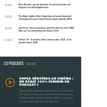
09 AOU
Blue Beetle : pas de panique, la série animée est
toujours en développement.
09 AOU
The Boys, Spider-Noir, Superman et aussi Supergirl
récompensés aux Critics Choice Super Awards 2026
08 AOU
Lanterns : deux nouveaux extraits pour la série HBO
Max sur les matinales des Etats-Unis
07 AOU
X-Men '97 : la saison 3 bien prévue pour 2027, et la
saison 4 pour 2028
LES PODCASTS
TOUT VOIR
SUPER-HÉROÏNES AU CINÉMA :
UN DÉBAT 100% FÉMININ EN
PODCAST !
Après Wonder Woman, Captain Marvel, et le récent
film Birds of Prey, mais aussi avec la venue proche
de Black Widow, Wonder Woman 1984 et un casting
très diversifié pour The Eternals, les ...