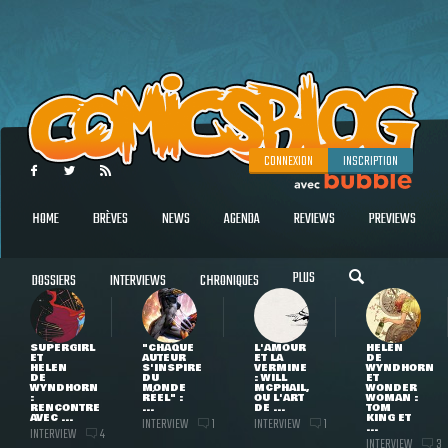
CONNEXION
INSCRIPTION
HOME
BRÈVES
NEWS
AGENDA
REVIEWS
PREVIEWS
PLUS
DOSSIERS
INTERVIEWS
CHRONIQUES
SUPERGIRL
"CHAQUE
L'AMOUR
HELEN
ET
AUTEUR
ET LA
DE
HELEN
S'INSPIRE
VERMINE
WYNDHORN
DE
DU
: WILL
ET
WYNDHORN
MONDE
MCPHAIL,
WONDER
:
RÉEL" :
OU L'ART
WOMAN :
RENCONTRE
...
DE ...
TOM
AVEC ...
KING ET
INTERVIEW
INTERVIEW
1
1
...
INTERVIEW
4
INTERVIEW
3