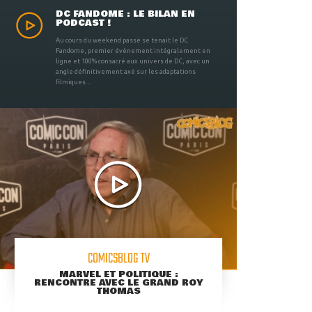
DC FANDOME : LE BILAN EN
PODCAST !
Au cours du weekend passé se tenait le DC
Fandome, premier évènement intégralement en
ligne et 100% consacré aux univers de DC, avec un
angle définitivement axé sur les adaptations
filmiques ...
COMICSBLOG TV
MARVEL ET POLITIQUE :
RENCONTRE AVEC LE GRAND ROY
THOMAS