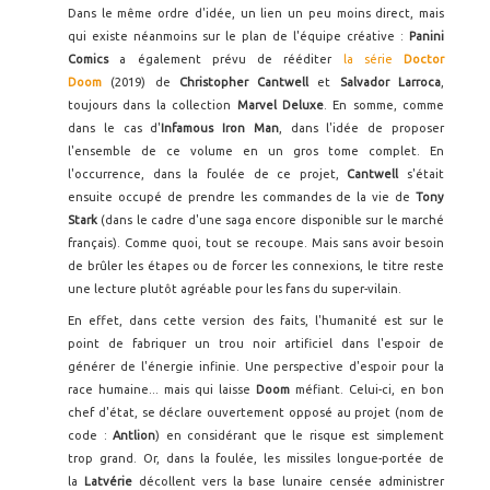
Dans le même ordre d'idée, un lien un peu moins direct, mais
qui existe néanmoins sur le plan de l'équipe créative :
Panini
Comics
a également prévu de rééditer
la série
Doctor
Doom
(2019) de
Christopher Cantwell
et
Salvador Larroca
,
toujours dans la collection
Marvel Deluxe
. En somme, comme
dans le cas d'
Infamous Iron Man
, dans l'idée de proposer
l'ensemble de ce volume en un gros tome complet. En
l'occurrence, dans la foulée de ce projet,
Cantwell
s'était
ensuite occupé de prendre les commandes de la vie de
Tony
Stark
(dans le cadre d'une saga encore disponible sur le marché
français). Comme quoi, tout se recoupe. Mais sans avoir besoin
de brûler les étapes ou de forcer les connexions, le titre reste
une lecture plutôt agréable pour les fans du super-vilain.
En effet, dans cette version des faits, l'humanité est sur le
point de fabriquer un trou noir artificiel dans l'espoir de
générer de l'énergie infinie. Une perspective d'espoir pour la
race humaine... mais qui laisse
Doom
méfiant. Celui-ci, en bon
chef d'état, se déclare ouvertement opposé au projet (nom de
code :
Antlion
) en considérant que le risque est simplement
trop grand. Or, dans la foulée, les missiles longue-portée de
la
Latvérie
décollent vers la base lunaire censée administrer