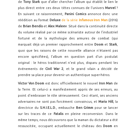
de
Tony Stark
que d'aller chercher l'album qui établit le lien le
plus direct entre ces deux têtes connues de l'univers
Marvel
?
En suivant ce raisonnement,
Panini Comics
annonce donc une
réédition au format
Deluxe
de la série
Infamous Iron Man
(2016)
de
Brian Bendis
et
Alex Maleev
. Situé dans la continuité directe
du volume réalisé par ce même scénariste autour de l'industriel
fortuné et de la mythologie des armures de combat (qui
marquait déjà un premier rapprochement entre
Doom
et
Stark
,
quoi que les raisons de cette nouvelle alliance n'étaient pas
encore spécifiées), l'album en question part d'un postulat
original : le héros traditionnel n'est plus, disparu pendant les
événements de
Civil War 2
, et le grand vilain a décidé de
prendre sa place pour devenir un authentique super-héros.
Victor Von Doom
est donc officiellement le nouvel
Iron Man
de
la Terre. Et celui-ci a manifestement appris de ses erreurs, au
point d'embrasser le rôle sérieusement. Ceci étant, ses anciens
adversaires ne sont pas forcément convaincus, et
Maria Hill
, la
directrice du
S.H.I.E.L.D.
, embauche
Ben Grimm
pour se lancer
sur les traces de ce
Fatalis
en pleine reconversion. Dans le
même temps, nous découvrons que la maman du dictateur a été
ressuscitée, occupant actuellement le château des
Doom
en