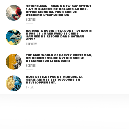
SPIDER-MAN : BRAND NEW DAY ATTEINT
1,67 MILLIARDS DE DOLLARS AU BOX-
OFFICE MONDIAL POUR SON 2E
WEEKEND D'EXPLOITATION
ECRANS
BATMAN & ROBIN : YEAR ONE - DYNAMIC
DUOS #1 : MARK WAID ET CHRIS
SAMNEE DE RETOUR DANS GOTHAM
CITY !
PREVIEW
THE MAD WORLD OF HARVEY KURTZMAN,
UN DOCUMENTAIRE À VENIR SUR LE
DESSINATEUR LÉGENDAIRE
ECRANS
BLUE BEETLE : PAS DE PANIQUE, LA
SÉRIE ANIMÉE EST TOUJOURS EN
DÉVELOPPEMENT.
BRÈVE