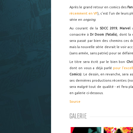
Après le grand retour en comics des
Fan
récemment en VF
), c'est l'un de leurs
série en
ongoing
.
Au courant de la
SDCC 2019
,
Marvel
consacrée à
Dr Doom
(
Fatalis
), dont l
sera passé par bien des chemins ces d
mais la nouvelle série devrait le voir a
(sans armée, sans patrie) pour se défair
Le titre sera écrit par le bien bon
Chr
dont on vous a déjà parlé
pour l'excel
Comics
). Le dessin, en revanche, sera a
ses dernières productions récentes (n
sera malgré tout de qualité - et fera pl
en galerie ci-dessous.
Source
GALERIE