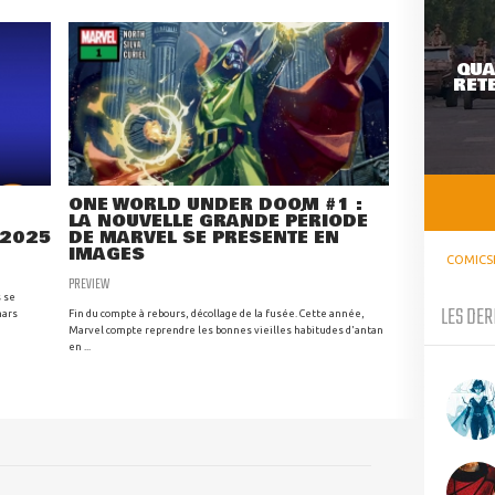
QUA
RETE
ONE WORLD UNDER DOOM #1 :
LA NOUVELLE GRANDE PÉRIODE
 2025
DE MARVEL SE PRÉSENTE EN
IMAGES
COMICS
PREVIEW
s se
LES DER
mars
Fin du compte à rebours, décollage de la fusée. Cette année,
Marvel compte reprendre les bonnes vieilles habitudes d'antan
en ...