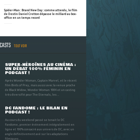
Spider-Man : Brand New Day : comme attendu, le film
de Destin Daniel Cretton dépasse le milliard au box-
office en un temps record
DCASTS
TOUT VOIR
SUPER-HÉROÏNES AU CINÉMA :
UN DÉBAT 100% FÉMININ EN
PODCAST !
Après Wonder Woman, Captain Marvel, et le récent
film Birds of Prey, mais aussi avec la venue proche
de Black Widow, Wonder Woman 1984 et un casting
très diversifié pour The Eternals, les ...
DC FANDOME : LE BILAN EN
PODCAST !
Au cours du weekend passé se tenait le DC
Fandome, premier évènement intégralement en
ligne et 100% consacré aux univers de DC, avec un
angle définitivement axé sur les adaptations
filmiques ...