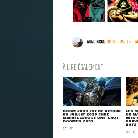
ARNO KIKOO
EST SUR TWITTER
À LIRE ÉGALEMENT
DOOM 2099 EST DE RETOUR
LES S
EN JUILLET 2025 CHEZ
DE MA
MARVEL AVEC LE ONE-SHOT
AVEC 
DOOMED 2099
COUVE
HOTZ
ACTU VO
ACTU VO