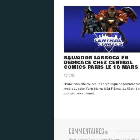
SALVADOR LARROCA EN
DÉDICACE CHEZ CENTRAL
COMICS PARIS LE 18 MARS
ACTU VO
Bonne nouvelle pour celles et ceux qui ne pourront pa
rendre au salon Paris Manga & Sci-Fi Show les 15 et 16 
prochain, notamment ...
COMMENTAIRES
(
1
)
Vous devez être connecté pour participer