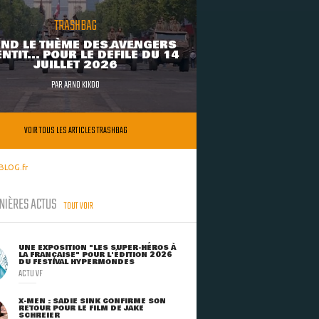
TRASHBAG
ND LE THÈME DES AVENGERS
NTIT... POUR LE DÉFILÉ DU 14
JUILLET 2026
PAR
ARNO KIKOO
VOIR TOUS LES ARTICLES TRASHBAG
BLOG.fr
NIÈRES ACTUS
TOUT VOIR
UNE EXPOSITION "LES SUPER-HÉROS À
LA FRANÇAISE" POUR L'ÉDITION 2026
DU FESTIVAL HYPERMONDES
ACTU VF
X-MEN : SADIE SINK CONFIRME SON
RETOUR POUR LE FILM DE JAKE
SCHREIER