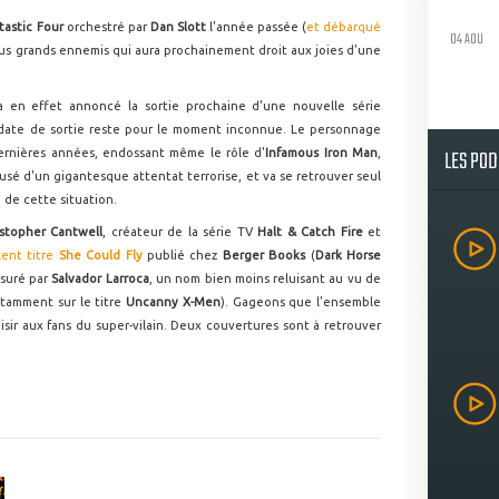
tastic Four
orchestré par
Dan Slott
l'année passée (
et débarqué
04 AOU
 plus grands ennemis qui aura prochainement droit aux joies d'une
a en effet annoncé la sortie prochaine d'une nouvelle série
a date de sortie reste pour le moment inconnue. Le personnage
LES PO
ernières années, endossant même le rôle d'
Infamous Iron Man
,
ccusé d'un gigantesque attentat terrorise, et va se retrouver seul
e de cette situation.
istopher Cantwell
, créateur de la série TV
Halt & Catch Fire
et
lent titre
She Could Fly
publié chez
Berger Books
(
Dark Horse
ssuré par
Salvador Larroca
, un nom bien moins reluisant au vu de
otamment sur le titre
Uncanny X-Men
). Gageons que l'ensemble
aisir aux fans du super-vilain. Deux couvertures sont à retrouver