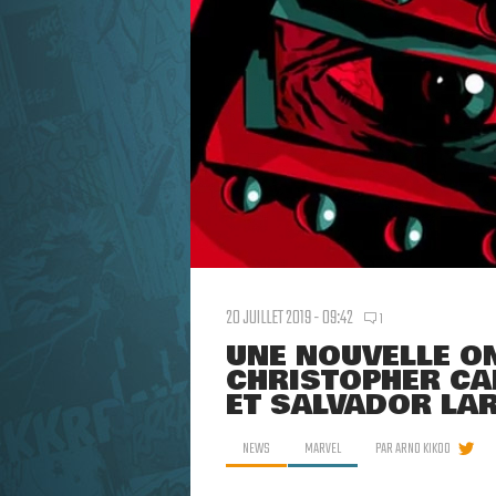
20 JUILLET 2019 - 09:42
1
UNE NOUVELLE O
CHRISTOPHER CAN
ET SALVADOR LA
NEWS
MARVEL
PAR
ARNO KIKOO