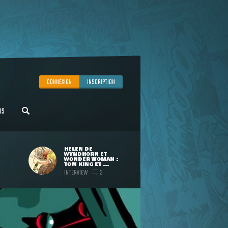
CONNEXION
INSCRIPTION
US
HELEN DE
WYNDHORN ET
WONDER WOMAN :
TOM KING ET ...
INTERVIEW
3