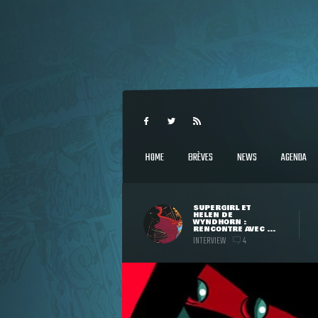
HOME
BRÈVES
NEWS
AGENDA
SUPERGIRL ET
HELEN DE
WYNDHORN :
RENCONTRE AVEC ...
INTERVIEW
4