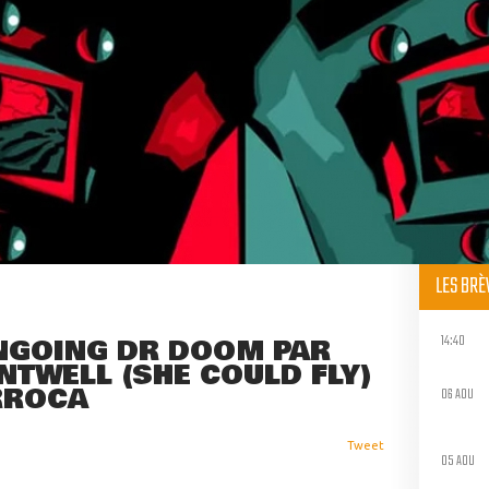
LES BR
14:40
NGOING DR DOOM PAR
TWELL (SHE COULD FLY)
RROCA
06 AOU
Tweet
05 AOU