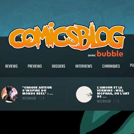
PL
REVIEWS
PREVIEWS
DOSSIERS
INTERVIEWS
CHRONIQUES
"CHAQUE AUTEUR
L'AMOUR ET LA
S'INSPIRE DU
VERMINE : WILL
MONDE RÉEL" : ...
MCPHAIL, OU L'ART
DE ...
INTERVIEW
1
INTERVIEW
1