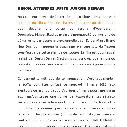
SINON, ATTENDEZ JUSTE JUSQUE DEMAIN
Non content d'avoir déjà contraint des millions d'internautes à
regarder un alignement de chaises vides pendant des heures
pour dévoiler une partie du casting d'
Avengers :
Doomsday
,
Marvel Studios
rivalise d'ingénuosité au moment de
démarrer sa campagne promotionnelle pour
Spider-Man : Brand
New Day
, qui marquera la quatrième aventure solo du Tisseur
sous l'égide de cette alliance de studios. Le film est pour rappel
réalisé par
Destin Daniel Cretton
, pour qui croit que le nom du
réalisateur pourrait encore avoir quelque chose à jouer pour la
franchise.
Concernant la méthode de communication, c'est tout simple :
le
trailer
doit être diffusé ce mercredi 18 mars 2026 (aux
alentours de midi ou début d'après-midi), mais pour faire plaisir
aux fans/construire une forme de
hype
/saturer les réseaux
sociaux des mêmes vidéos qui tourneront en boucle, les studios
ont choisi de donner quelques extraits à plusieurs comptes
répartis sur les plateformes (principalement Instagram, même si
tout est repris après sur les autres réseaux).
Tom Holland
a
lancé le coup d'envoi de cette campagne de communication à