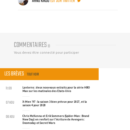
ARNO KIKOO
EST SUR TWITTER
COMMENTAIRES
(
0
)
Vous devez être connecté pour participer
LES BRÈVES
TOUT VOIR
11:09
Lanterns : deux nouveaux extraits pour la série HBO
Max sur les matinales des Etats-Unis
07 AOU
X-Men '97 : la saison 3 bien prévue pour 2027, et la
saison 4 pour 2028
06 AOU
Chris McKenna et Erik Sommers (Spider-Man : Brand
New Day) en renfort sur l'écriture de Avengers :
Doomsday et Secret Wars