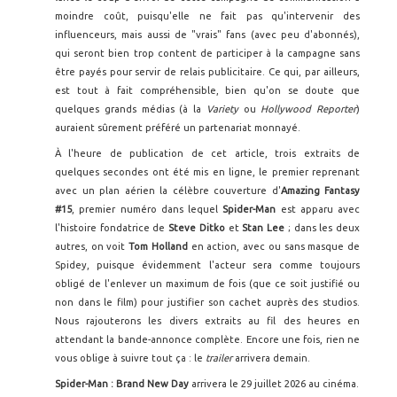
moindre coût, puisqu'elle ne fait pas qu'intervenir des
influenceurs, mais aussi de "vrais" fans (avec peu d'abonnés),
qui seront bien trop content de participer à la campagne sans
être payés pour servir de relais publicitaire. Ce qui, par ailleurs,
est tout à fait compréhensible, bien qu'on se doute que
quelques grands médias (à la
Variety
ou
Hollywood Reporter
)
auraient sûrement préféré un partenariat monnayé.
À l'heure de publication de cet article, trois extraits de
quelques secondes ont été mis en ligne, le premier reprenant
avec un plan aérien la célèbre couverture d'
Amazing Fantasy
#15
, premier numéro dans lequel
Spider-Man
est apparu avec
l'histoire fondatrice de
Steve Ditko
et
Stan Lee
; dans les deux
autres, on voit
Tom Holland
en action, avec ou sans masque de
Spidey, puisque évidemment l'acteur sera comme toujours
obligé de l'enlever un maximum de fois (que ce soit justifié ou
non dans le film) pour justifier son cachet auprès des studios.
Nous rajouterons les divers extraits au fil des heures en
attendant la bande-annonce complète. Encore une fois, rien ne
vous oblige à suivre tout ça : le
trailer
arrivera demain.
Spider-Man : Brand New Day
arrivera le 29 juillet 2026 au cinéma.