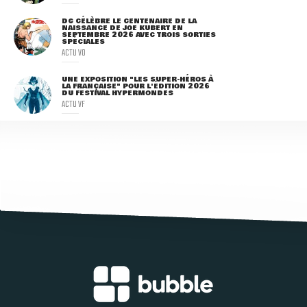
DC CÉLÈBRE LE CENTENAIRE DE LA
NAISSANCE DE JOE KUBERT EN
SEPTEMBRE 2026 AVEC TROIS SORTIES
SPÉCIALES
ACTU VO
UNE EXPOSITION "LES SUPER-HÉROS À
LA FRANÇAISE" POUR L'ÉDITION 2026
DU FESTIVAL HYPERMONDES
ACTU VF