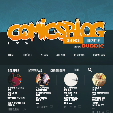
CONNEXION
INSCRIPTION
HOME
BRÈVES
NEWS
AGENDA
REVIEWS
PREVIEWS
PLUS
DOSSIERS
INTERVIEWS
CHRONIQUES
SUPERGIRL
"CHAQUE
L'AMOUR
HELEN
ET
AUTEUR
ET LA
DE
HELEN
S'INSPIRE
VERMINE
WYNDHORN
DE
DU
: WILL
ET
WYNDHORN
MONDE
MCPHAIL,
WONDER
:
RÉEL" :
OU L'ART
WOMAN :
RENCONTRE
...
DE ...
TOM
AVEC ...
KING ET
INTERVIEW
INTERVIEW
1
1
...
INTERVIEW
4
INTERVIEW
3