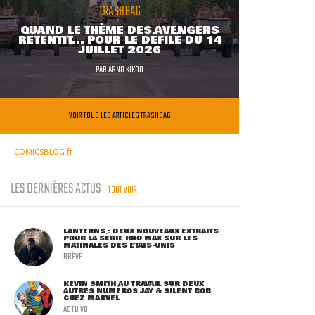
TRASHBAG
QUAND LE THÈME DES AVENGERS
RETENTIT... POUR LE DÉFILÉ DU 14
JUILLET 2026
PAR
ARNO KIKOO
VOIR TOUS LES ARTICLES TRASHBAG
COMICSBLOG.fr
LES DERNIÈRES ACTUS
TOUT VOIR
LANTERNS : DEUX NOUVEAUX EXTRAITS
POUR LA SÉRIE HBO MAX SUR LES
MATINALES DES ETATS-UNIS
BRÈVE
KEVIN SMITH AU TRAVAIL SUR DEUX
AUTRES NUMÉROS JAY & SILENT BOB
CHEZ MARVEL
ACTU VO