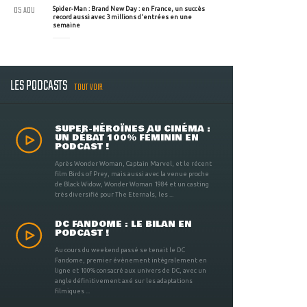
05 AOU
Spider-Man : Brand New Day : en France, un succès
record aussi avec 3 millions d'entrées en une
semaine
LES PODCASTS
TOUT VOIR
SUPER-HÉROÏNES AU CINÉMA :
UN DÉBAT 100% FÉMININ EN
PODCAST !
Après Wonder Woman, Captain Marvel, et le récent
film Birds of Prey, mais aussi avec la venue proche
de Black Widow, Wonder Woman 1984 et un casting
très diversifié pour The Eternals, les ...
DC FANDOME : LE BILAN EN
PODCAST !
Au cours du weekend passé se tenait le DC
Fandome, premier évènement intégralement en
ligne et 100% consacré aux univers de DC, avec un
angle définitivement axé sur les adaptations
filmiques ...