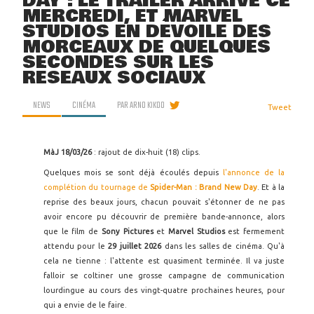
DAY : LE TRAILER ARRIVE CE
MERCREDI, ET MARVEL
STUDIOS EN DÉVOILE DES
MORCEAUX DE QUELQUES
SECONDES SUR LES
RÉSEAUX SOCIAUX
NEWS
CINÉMA
PAR
ARNO KIKOO
Tweet
MàJ 18/03/26
: rajout de dix-huit (18) clips.
Quelques mois se sont déjà écoulés depuis
l'annonce de la
complétion du tournage de
Spider-Man : Brand New Day
. Et à la
reprise des beaux jours, chacun pouvait s'étonner de ne pas
avoir encore pu découvrir de première bande-annonce, alors
que le film de
Sony Pictures
et
Marvel Studios
est fermement
attendu pour le
29 juillet 2026
dans les salles de cinéma. Qu'à
cela ne tienne : l'attente est quasiment terminée. Il va juste
falloir se coltiner une grosse campagne de communication
lourdingue au cours des vingt-quatre prochaines heures, pour
qui a envie de le faire.