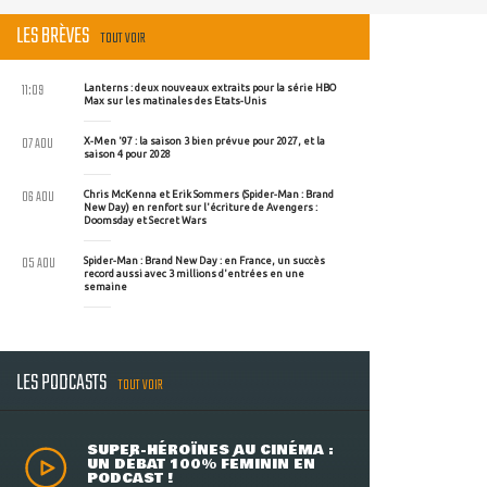
LES BRÈVES
TOUT VOIR
11:09
Lanterns : deux nouveaux extraits pour la série HBO
Max sur les matinales des Etats-Unis
07 AOU
X-Men '97 : la saison 3 bien prévue pour 2027, et la
saison 4 pour 2028
06 AOU
Chris McKenna et Erik Sommers (Spider-Man : Brand
New Day) en renfort sur l'écriture de Avengers :
Doomsday et Secret Wars
05 AOU
Spider-Man : Brand New Day : en France, un succès
record aussi avec 3 millions d'entrées en une
semaine
LES PODCASTS
TOUT VOIR
SUPER-HÉROÏNES AU CINÉMA :
UN DÉBAT 100% FÉMININ EN
PODCAST !