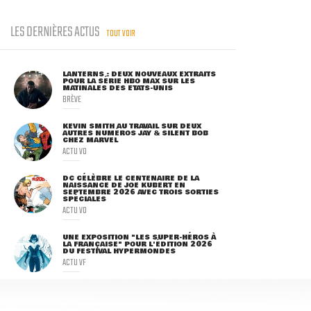
LES DERNIÈRES ACTUS
TOUT VOIR
LANTERNS : DEUX NOUVEAUX EXTRAITS
POUR LA SÉRIE HBO MAX SUR LES
MATINALES DES ETATS-UNIS
BRÈVE
KEVIN SMITH AU TRAVAIL SUR DEUX
AUTRES NUMÉROS JAY & SILENT BOB
CHEZ MARVEL
ACTU VO
DC CÉLÈBRE LE CENTENAIRE DE LA
NAISSANCE DE JOE KUBERT EN
SEPTEMBRE 2026 AVEC TROIS SORTIES
SPÉCIALES
ACTU VO
UNE EXPOSITION "LES SUPER-HÉROS À
LA FRANÇAISE" POUR L'ÉDITION 2026
DU FESTIVAL HYPERMONDES
ACTU VF