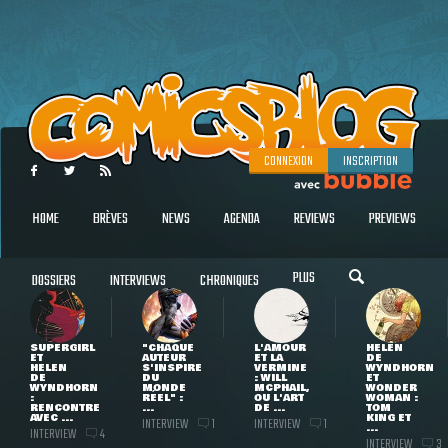
CONNEXION
INSCRIPTION
HOME
BRÈVES
NEWS
AGENDA
REVIEWS
PREVIEWS
PLUS
DOSSIERS
INTERVIEWS
CHRONIQUES
SUPERGIRL
"CHAQUE
L'AMOUR
HELEN
ET
AUTEUR
ET LA
DE
HELEN
S'INSPIRE
VERMINE
WYNDHORN
DE
DU
: WILL
ET
WYNDHORN
MONDE
MCPHAIL,
WONDER
:
RÉEL" :
OU L'ART
WOMAN :
RENCONTRE
...
DE ...
TOM
AVEC ...
KING ET
INTERVIEW
INTERVIEW
1
1
...
INTERVIEW
4
INTERVIEW
3