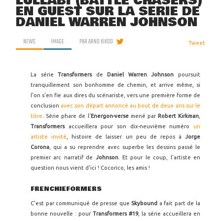
LULLABI (BATTLE CHASERS)
EN GUEST SUR LA SÉRIE DE
DANIEL WARREN JOHNSON
NEWS
IMAGE
PAR
ARNO KIKOO
Tweet
La série
Transformers
de
Daniel Warren Johnson
poursuit
tranquillement son bonhomme de chemin, et arrive même, si
l'on s'en fie aux dires du scénariste, vers une première forme de
conclusion
avec son départ annoncé au bout de deux ans sur le
titre
. Série phare de l'
Energon-verse
mené par
Robert Kirkman
,
Transformers
accueillera pour son dix-neuvième numéro
un
artiste invité
, histoire de laisser un peu de repos à
Jorge
Corona
, qui a su reprendre avec superbe les dessins passé le
premier arc narratif de
Johnson
. Et pour le coup, l'artiste en
question nous vient d'ici ! Cocorico, les amis !
FRENCHIEFORMERS
C'est par communiqué de presse que
Skybound
a fait part de la
bonne nouvelle : pour
Transformers #19
, la série accueillera en