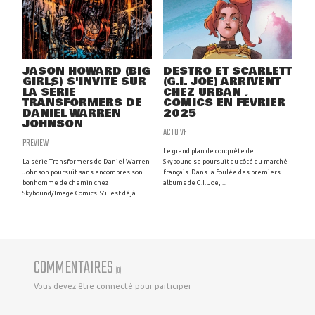
JASON HOWARD (BIG
DESTRO ET SCARLETT
GIRLS) S'INVITE SUR
(G.I. JOE) ARRIVENT
LA SÉRIE
CHEZ URBAN
TRANSFORMERS DE
COMICS EN FÉVRIER
DANIEL WARREN
2025
JOHNSON
ACTU VF
PREVIEW
Le grand plan de conquête de
La série Transformers de Daniel Warren
Skybound se poursuit du côté du marché
Johnson poursuit sans encombres son
français. Dans la foulée des premiers
bonhomme de chemin chez
albums de G.I. Joe, ...
Skybound/Image Comics. S'il est déjà ...
COMMENTAIRES
(
0
)
Vous devez être connecté pour participer