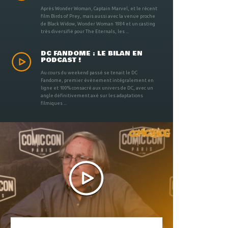
Après Wonder Woman, Captain Marvel, et le récent
film Birds of Prey, mais aussi avec la venue proche
de Black Widow, Wonder Woman 1984 et un casting
très diversifié pour The Eternals, les ...
DC FANDOME : LE BILAN EN
PODCAST !
Au cours du weekend passé se tenait le DC
Fandome, premier évènement intégralement en
ligne et 100% consacré aux univers de DC, avec un
angle définitivement axé sur les adaptations
filmiques ...