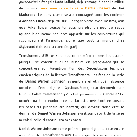
guest artist
le français
Ludo Lullabi
, déjà remarqué dans le milieu
des comics
pour avoir repris la série
Battle Chasers
de
Joe
Madureira
. Le dessinateur sera accompagné pour les couleurs
d'
Adriano Lucas
(déjà vu sur l'Energon-verse avec
Destro
), afin
que
Mike Spicer
puisse lui aussi prendre un peu de repos
(quand bien même son nom apparaît sur les couvertures qui
accompagnent l'annonce, signe que tout le monde chez
Skybound
doit être un peu fatigué).
Transformers #19
ne sera pas un numéro comme les autres,
puisqu'il se constitue d'une histoire en
stand-alone
qui se
concentrera sur
Megatron
, l'un des
Decepticons
les plus
emblématiques de la licence
Transformers
. Les fans de la série
de
Daniel Warren Johnson
avaient en effet noté l'absence
notoire de l'ennemi juré d'
Optimus Prime
, pour découvrir dans
la série
Cobra Commander
qu'il était prisonnier de
Cobra-La
! Le
numéro ira donc explorer ce qui lui est arrivé, tout en posant
les bases du prochain arc narratif, qui devrait donc être le
dernier de
Daniel Warren Johnson
avant son départ de la série
(à voir si celle-ci continuera par après).
Daniel Warren Johnson
reste présent pour signer la couverture
régulière de
Transformers #19
tandis que les variantes sont