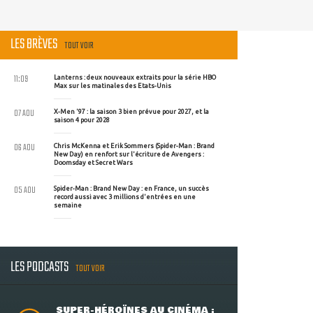
LES BRÈVES
TOUT VOIR
11:09
Lanterns : deux nouveaux extraits pour la série HBO
Max sur les matinales des Etats-Unis
07 AOU
X-Men '97 : la saison 3 bien prévue pour 2027, et la
saison 4 pour 2028
06 AOU
Chris McKenna et Erik Sommers (Spider-Man : Brand
New Day) en renfort sur l'écriture de Avengers :
Doomsday et Secret Wars
05 AOU
Spider-Man : Brand New Day : en France, un succès
record aussi avec 3 millions d'entrées en une
semaine
LES PODCASTS
TOUT VOIR
SUPER-HÉROÏNES AU CINÉMA :