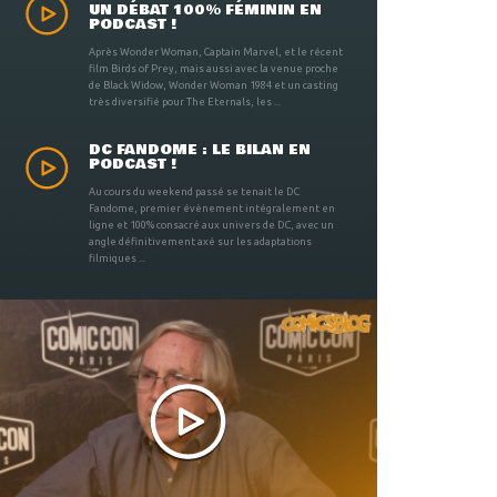
UN DÉBAT 100% FÉMININ EN
PODCAST !
Après Wonder Woman, Captain Marvel, et le récent
film Birds of Prey, mais aussi avec la venue proche
de Black Widow, Wonder Woman 1984 et un casting
très diversifié pour The Eternals, les ...
DC FANDOME : LE BILAN EN
PODCAST !
Au cours du weekend passé se tenait le DC
Fandome, premier évènement intégralement en
ligne et 100% consacré aux univers de DC, avec un
angle définitivement axé sur les adaptations
filmiques ...