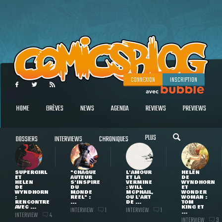
CONNEXION
INSCRIPTION
HOME
BRÈVES
NEWS
AGENDA
REVIEWS
PREVIEWS
PLUS
DOSSIERS
INTERVIEWS
CHRONIQUES
SUPERGIRL
"CHAQUE
L'AMOUR
HELEN
ET
AUTEUR
ET LA
DE
HELEN
S'INSPIRE
VERMINE
WYNDHORN
DE
DU
: WILL
ET
WYNDHORN
MONDE
MCPHAIL,
WONDER
:
RÉEL" :
OU L'ART
WOMAN :
RENCONTRE
...
DE ...
TOM
AVEC ...
KING ET
INTERVIEW
INTERVIEW
1
1
...
INTERVIEW
4
INTERVIEW
3