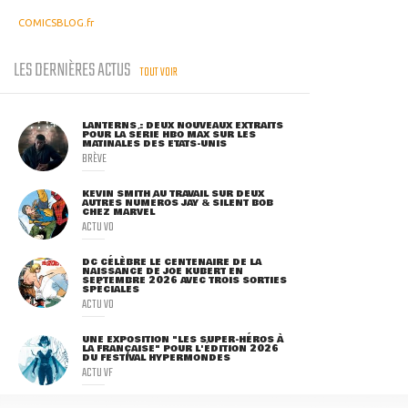
COMICSBLOG.fr
LES DERNIÈRES ACTUS
TOUT VOIR
LANTERNS : DEUX NOUVEAUX EXTRAITS
POUR LA SÉRIE HBO MAX SUR LES
MATINALES DES ETATS-UNIS
BRÈVE
KEVIN SMITH AU TRAVAIL SUR DEUX
AUTRES NUMÉROS JAY & SILENT BOB
CHEZ MARVEL
ACTU VO
DC CÉLÈBRE LE CENTENAIRE DE LA
NAISSANCE DE JOE KUBERT EN
SEPTEMBRE 2026 AVEC TROIS SORTIES
SPÉCIALES
ACTU VO
UNE EXPOSITION "LES SUPER-HÉROS À
LA FRANÇAISE" POUR L'ÉDITION 2026
DU FESTIVAL HYPERMONDES
ACTU VF