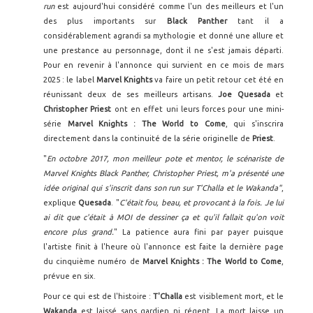
run
est aujourd'hui considéré comme l'un des meilleurs et l'un
des plus importants sur
Black Panther
tant il a
considérablement agrandi sa mythologie et donné une allure et
une prestance au personnage, dont il ne s'est jamais départi.
Pour en revenir à l'annonce qui survient en ce mois de mars
2025 : le label
Marvel Knights
va faire un petit retour cet été en
réunissant deux de ses meilleurs artisans.
Joe Quesada
et
Christopher Priest
ont en effet uni leurs forces pour une mini-
série
Marvel Knights : The World to Come
, qui s'inscrira
directement dans la continuité de la série originelle de
Priest
.
"
En octobre 2017, mon meilleur pote et mentor, le scénariste de
Marvel Knights Black Panther, Christopher Priest, m'a présenté une
idée original qui s'inscrit dans son run sur T'Challa et le Wakanda"
,
explique
Quesada
. "
C'était fou, beau, et provocant à la fois. Je lui
ai dit que c'était à MOI de dessiner ça et qu'il fallait qu'on voit
encore plus grand.
" La patience aura fini par payer puisque
l'artiste finit à l'heure où l'annonce est faite la dernière page
du cinquième numéro de
Marvel Knights : The World to Come
,
prévue en six.
Pour ce qui est de l'histoire :
T'Challa
est visiblement mort, et le
Wakanda
est laissé sans gardien ni régent. La mort laisse un