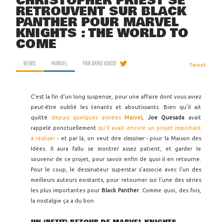
CHRISTOPHER PRIEST SE
RETROUVENT SUR BLACK
PANTHER POUR MARVEL
KNIGHTS : THE WORLD TO
COME
NEWS
MARVEL
PAR
ARNO KIKOO
Tweet
C'est la fin d'un long suspense, pour une affaire dont vous aviez
peut-être oublié les tenants et aboutissants. Bien qu'il ait
quitté
depuis quelques années
Marvel
,
Joe Quesada
avait
rappelé ponctuellement
qu'il avait encore un projet important
à réaliser
- et par là, on veut dire
dessiner
- pour la Maison des
Idées. Il aura fallu se montrer assez patient, et garder le
souvenir de ce projet, pour savoir enfin de quoi il en retourne.
Pour le coup, le dessinateur superstar s'associe avec l'un des
meilleurs auteurs existants, pour retourner sur l'une des séries
les plus importantes pour
Black Panther
. Comme quoi, des fois,
la nostalgie ça a du bon.