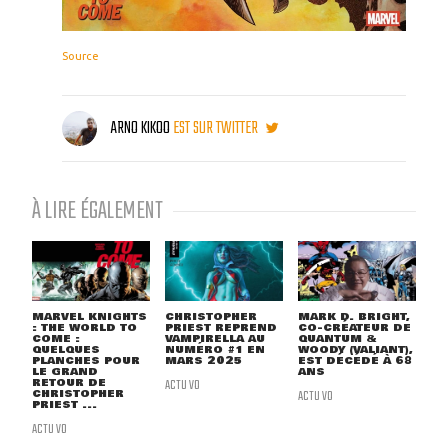
Source
ARNO KIKOO
EST SUR TWITTER
À LIRE ÉGALEMENT
MARVEL KNIGHTS
CHRISTOPHER
MARK D. BRIGHT,
: THE WORLD TO
PRIEST REPREND
CO-CRÉATEUR DE
COME :
VAMPIRELLA AU
QUANTUM &
QUELQUES
NUMÉRO #1 EN
WOODY (VALIANT),
PLANCHES POUR
MARS 2025
EST DÉCÉDÉ À 68
LE GRAND
ANS
RETOUR DE
ACTU VO
CHRISTOPHER
ACTU VO
PRIEST ...
ACTU VO