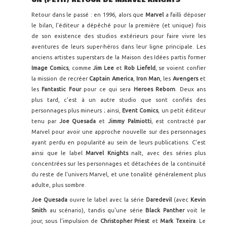
UN (PETIT) RETOUR DE MARVEL KNIGHTS
Retour dans le passé : en 1996, alors que
Marvel
a failli déposer
le bilan, l'éditeur a dépêché pour la première (et unique) fois
de son existence des studios extérieurs pour faire vivre les
aventures de leurs super-héros dans leur ligne principale. Les
anciens artistes superstars de la Maison des Idées partis former
Image Comics
, comme
Jim Lee
et
Rob Liefeld
, se voient confier
la mission de recréer
Captain America
,
Iron Man
, les
Avengers
et
les
Fantastic Four
pour ce qui sera
Heroes Reborn
. Deux ans
plus tard, c'est à un autre studio que sont confiés des
personnages plus mineurs ; ainsi,
Event Comics
, un petit éditeur
tenu par
Joe Quesada
et
Jimmy Palmiotti
, est contracté par
Marvel pour avoir une approche nouvelle sur des personnages
ayant perdu en popularité au sein de leurs publications. C'est
ainsi que le label
Marvel Knights
naît, avec des séries plus
concentrées sur les personnages et détachées de la continuité
du reste de l'univers Marvel, et une tonalité généralement plus
adulte, plus sombre.
Joe Quesada
ouvre le label avec la série
Daredevil
(avec
Kevin
Smith
au scénario), tandis qu'une série
Black Panther
voit le
jour, sous l'impulsion de
Christopher Priest
et
Mark Texeira
. Le