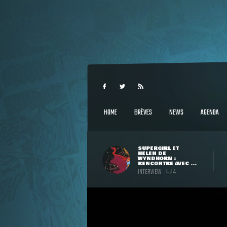
HOME
BRÈVES
NEWS
AGENDA
SUPERGIRL ET
HELEN DE
WYNDHORN :
RENCONTRE AVEC ...
INTERVIEW
4