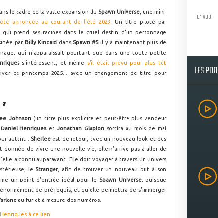
Dans le cadre de la vaste expansion du
Spawn Universe
, une mini-
04 AOU
 été annoncée au courant de l'été 2023
. Un titre piloté par
s
qui prend ses racines dans le cruel destin d'un personnage
sinée par
Billy Kincaid
dans
Spawn #5
il y a maintenant plus de
nnage, qui n'apparaissait pourtant que dans une toute petite
nriques
s'intéressent, et même
s'il était prévu pour plus tôt
LES PO
 arriver ce printemps 2025... avec un changement de titre pour
 ?
rlee Johnson
(un titre plus explicite et peut-être plus vendeur
e
Daniel Henriques
et
Jonathan Glapion
sortira au mois de mai
our autant :
Sherlee
est de retour, avec un nouveau look et des
t donnée de vivre une nouvelle vie, elle n'arrive pas à aller de
'elle a connu auparavant. Elle doit voyager à travers un univers
stérieuse, le
Stranger
, afin de trouver un nouveau but à son
mme un point d'entrée idéal pour le
Spawn Universe
, puisque
 énormément de pré-requis, et qu'elle permettra de s'immerger
arlane
au fur et à mesure des numéros.
Henriques à ce lien