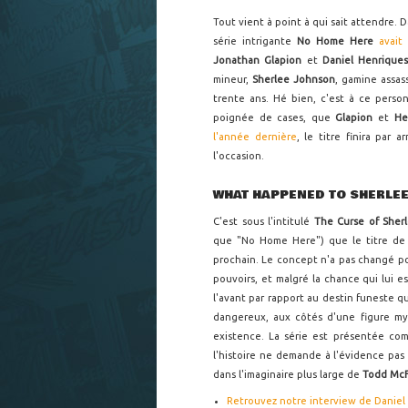
Tout vient à point à qui sait attendre. 
série intrigante
No Home Here
avait
Jonathan Glapion
et
Daniel Henrique
mineur,
Sherlee Johnson
, gamine assas
trente ans. Hé bien, c'est à ce perso
poignée de cases, que
Glapion
et
He
l'année dernière
, le titre finira par
l'occasion.
WHAT HAPPENED TO SHERLEE
C'est sous l'intitulé
The Curse of She
que "No Home Here") que le titre d
prochain. Le concept n'a pas changé p
pouvoirs, et malgré la chance qui lui es
l'avant par rapport au destin funeste qu
dangereux, aux côtés d'une figure my
existence. La série est présentée co
l'histoire ne demande à l'évidence pas
dans l'imaginaire plus large de
Todd McF
Retrouvez notre interview de Daniel 