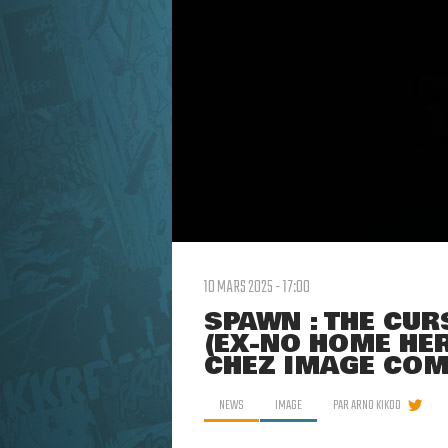
10 MARS 2025 - 17:00
SPAWN : THE CU
(EX-NO HOME HER
CHEZ IMAGE COM
NEWS
IMAGE
PAR
ARNO KIKOO