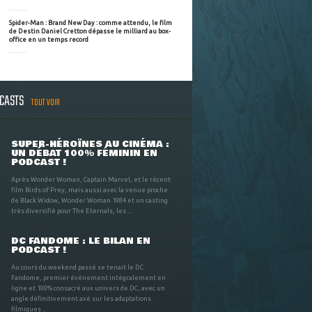
Spider-Man : Brand New Day : comme attendu, le film
de Destin Daniel Cretton dépasse le milliard au box-
office en un temps record
DCASTS
TOUT VOIR
SUPER-HÉROÏNES AU CINÉMA :
UN DÉBAT 100% FÉMININ EN
PODCAST !
Après Wonder Woman, Captain Marvel, et le récent
film Birds of Prey, mais aussi avec la venue proche
de Black Widow, Wonder Woman 1984 et un casting
très diversifié pour The Eternals, les ...
DC FANDOME : LE BILAN EN
PODCAST !
Au cours du weekend passé se tenait le DC
Fandome, premier évènement intégralement en
ligne et 100% consacré aux univers de DC, avec un
angle définitivement axé sur les adaptations
filmiques ...