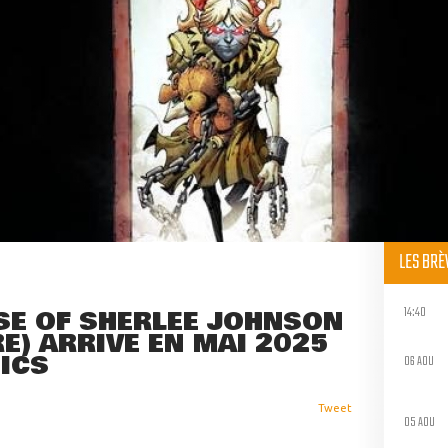
LES BR
14:40
RSE OF SHERLEE JOHNSON
E) ARRIVE EN MAI 2025
ICS
06 AOU
Tweet
05 AOU