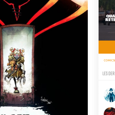
QUA
RETE
COMICS
LES DER