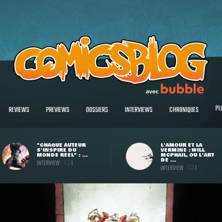
PL
REVIEWS
PREVIEWS
DOSSIERS
INTERVIEWS
CHRONIQUES
"CHAQUE AUTEUR
L'AMOUR ET LA
S'INSPIRE DU
VERMINE : WILL
MONDE RÉEL" : ...
MCPHAIL, OU L'ART
DE ...
INTERVIEW
1
INTERVIEW
1