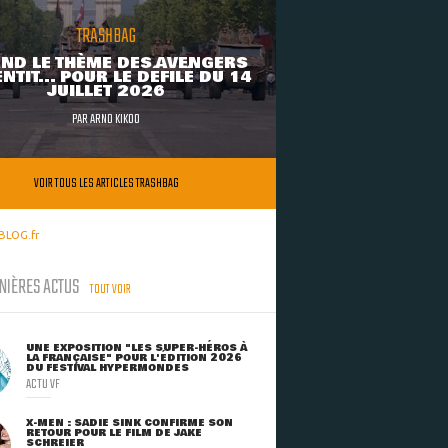
TRASHBAG
ND LE THÈME DES AVENGERS
NTIT... POUR LE DÉFILÉ DU 14
JUILLET 2026
PAR
ARNO KIKOO
VOIR TOUS LES ARTICLES TRASHBAG
BLOG.fr
NIÈRES ACTUS
TOUT VOIR
UNE EXPOSITION "LES SUPER-HÉROS À
LA FRANÇAISE" POUR L'ÉDITION 2026
DU FESTIVAL HYPERMONDES
ACTU VF
X-MEN : SADIE SINK CONFIRME SON
RETOUR POUR LE FILM DE JAKE
SCHREIER