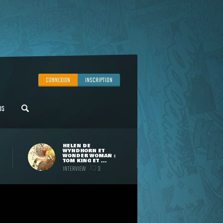
CONNEXION
INSCRIPTION
US
HELEN DE
WYNDHORN ET
WONDER WOMAN :
TOM KING ET ...
INTERVIEW
3