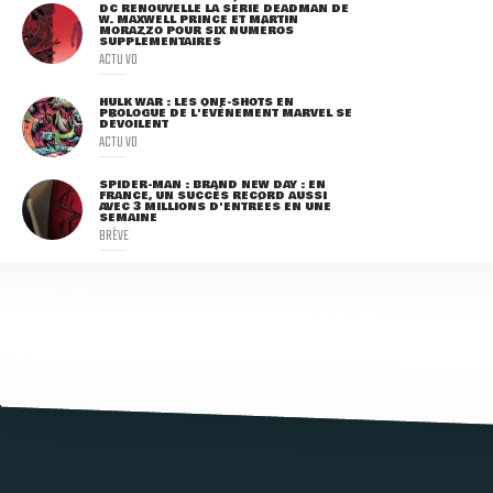
DC RENOUVELLE LA SÉRIE DEADMAN DE
W. MAXWELL PRINCE ET MARTIN
MORAZZO POUR SIX NUMÉROS
SUPPLÉMENTAIRES
ACTU VO
HULK WAR : LES ONE-SHOTS EN
PROLOGUE DE L'ÉVÈNEMENT MARVEL SE
DÉVOILENT
ACTU VO
SPIDER-MAN : BRAND NEW DAY : EN
FRANCE, UN SUCCÈS RECORD AUSSI
AVEC 3 MILLIONS D'ENTRÉES EN UNE
SEMAINE
BRÈVE