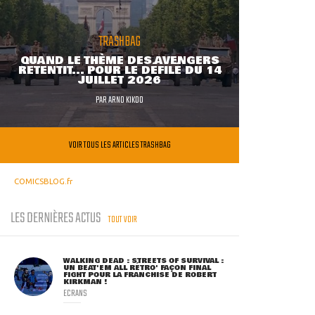
TRASHBAG
QUAND LE THÈME DES AVENGERS
RETENTIT... POUR LE DÉFILÉ DU 14
JUILLET 2026
PAR
ARNO KIKOO
VOIR TOUS LES ARTICLES TRASHBAG
COMICSBLOG.fr
LES DERNIÈRES ACTUS
TOUT VOIR
WALKING DEAD : STREETS OF SURVIVAL :
UN BEAT'EM ALL RÉTRO' FAÇON FINAL
FIGHT POUR LA FRANCHISE DE ROBERT
KIRKMAN !
ECRANS