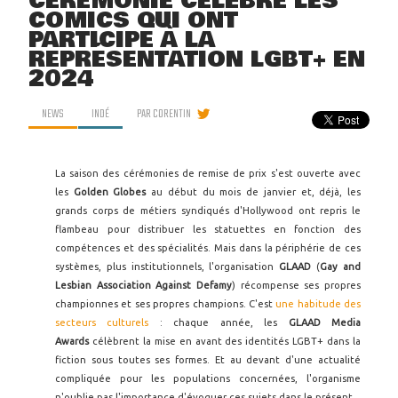
CÉRÉMONIE CÉLÈBRE LES
COMICS QUI ONT
PARTICIPÉ À LA
REPRÉSENTATION LGBT+ EN
2024
NEWS
INDÉ
PAR
CORENTIN
La saison des cérémonies de remise de prix s'est ouverte avec
les
Golden Globes
au début du mois de janvier et, déjà, les
grands corps de métiers syndiqués d'Hollywood ont repris le
flambeau pour distribuer les statuettes en fonction des
compétences et des spécialités. Mais dans la périphérie de ces
systèmes, plus institutionnels, l'organisation
GLAAD
(
Gay and
Lesbian Association Against Defamy
) récompense ses propres
championnes et ses propres champions. C'est
une habitude des
secteurs culturels
: chaque année, les
GLAAD Media
Awards
célèbrent la mise en avant des identités LGBT+ dans la
fiction sous toutes ses formes. Et au devant d'une actualité
compliquée pour les populations concernées, l'organisme
n'oublie pas l'importance d'évoquer ces sujets dans le présent.