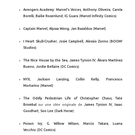
Avengers Academy: Marvel's Voices
,
Anthony Oliveira
,
Carola
Borelli
,
Bailie
Rosenlund
,
IG
Guara
(
Marvel Infinity Comics
)
Captain Marvel
,
Alyssa Wong
,
Jan Bazaldua
(
Marvel
)
I Heart Skull-Crusher
,
Josie Campbell
,
Alessio Zonno
(
BOOM!
Studios
)
The Nice House by the Sea
,
James Tynion IV
,
Álvaro Martínez
Bueno
,
Jordie Bellaire
(
DC Comics
)
NYX
,
Jackson Lanzing
,
Collin Kelly
,
Francesco
Mortarino
(
Marvel
)
The Oddly Pedestrian Life of Christopher Chaos
,
Tate
Brombal
sur une idée originale de
James Tynion IV
,
Isaac
Goodhart
,
Soo Lee
(
Dark Horse
)
Poison Ivy
,
G. Willow Wilson
,
Marcio Takara
,
Luana
Vecchio
(
DC Comics
)