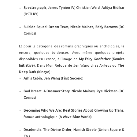
Spectregraph
,
James Tynion IV
,
Christian Ward
,
Aditya Bidikar
(
DSTLRY
)
Suicide Squad: Dream Team
,
Nicole Maines
,
Eddy Barrows
(
DC
Comics
)
Et pour la catégorie des romans graphiques ou anthologies, là
encore, quelques évidences. Avec même quelques projets
disponibles en France, à l'image de
My Fairy Godfather
(
Komics
Initiative
), Dans Mon Refuge de Jen Wzng chez Akileos ou
The
Deep Dark
(
Kinaye
) :
Ash's Cabin
,
Jen Wang
(
First Second
)
Bad Dream: A Dreamer Story
,
Nicole Maines
,
Rye Hickman
(
DC
Comics
)
Becoming Who We Are: Real Stories About Growing Up Trans
,
format anthologique (
A Wave Blue World
)
Deadendia: The Divine Order
,
Hamish Steele
(
Union Square &
Co.
)