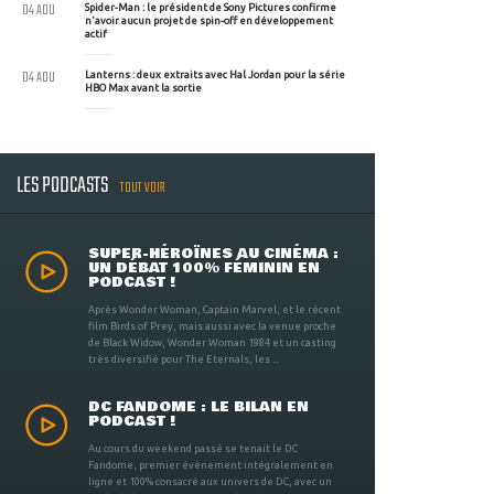
04 AOU
Spider-Man : le président de Sony Pictures confirme
n'avoir aucun projet de spin-off en développement
actif
04 AOU
Lanterns : deux extraits avec Hal Jordan pour la série
HBO Max avant la sortie
LES PODCASTS
TOUT VOIR
SUPER-HÉROÏNES AU CINÉMA :
UN DÉBAT 100% FÉMININ EN
PODCAST !
Après Wonder Woman, Captain Marvel, et le récent
film Birds of Prey, mais aussi avec la venue proche
de Black Widow, Wonder Woman 1984 et un casting
très diversifié pour The Eternals, les ...
DC FANDOME : LE BILAN EN
PODCAST !
Au cours du weekend passé se tenait le DC
Fandome, premier évènement intégralement en
ligne et 100% consacré aux univers de DC, avec un