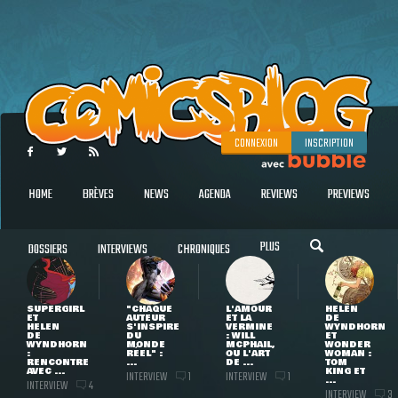
CONNEXION
INSCRIPTION
HOME
BRÈVES
NEWS
AGENDA
REVIEWS
PREVIEWS
PLUS
DOSSIERS
INTERVIEWS
CHRONIQUES
SUPERGIRL
"CHAQUE
L'AMOUR
HELEN
ET
AUTEUR
ET LA
DE
HELEN
S'INSPIRE
VERMINE
WYNDHORN
DE
DU
: WILL
ET
WYNDHORN
MONDE
MCPHAIL,
WONDER
:
RÉEL" :
OU L'ART
WOMAN :
RENCONTRE
...
DE ...
TOM
AVEC ...
KING ET
INTERVIEW
INTERVIEW
1
1
...
INTERVIEW
4
INTERVIEW
3