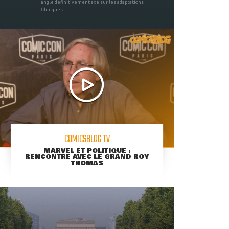
angle définitivement axé sur les adaptations
filmiques ...
COMICSBLOG TV
MARVEL ET POLITIQUE :
RENCONTRE AVEC LE GRAND ROY
THOMAS