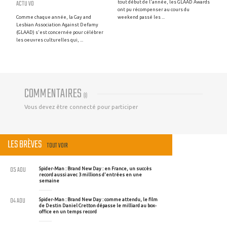
ACTU VO
tout début de l'année, les GLAAD Awards
ont pu récompenser au cours du
Comme chaque année, la Gay and
weekend passé les ...
Lesbian Association Against Defamy
(GLAAD) s'est concernée pour célébrer
les oeuvres culturelles qui, ...
COMMENTAIRES
(
0
)
Vous devez être connecté pour participer
LES BRÈVES
TOUT VOIR
05 AOU
Spider-Man : Brand New Day : en France, un succès
record aussi avec 3 millions d'entrées en une
semaine
04 AOU
Spider-Man : Brand New Day : comme attendu, le film
de Destin Daniel Cretton dépasse le milliard au box-
office en un temps record