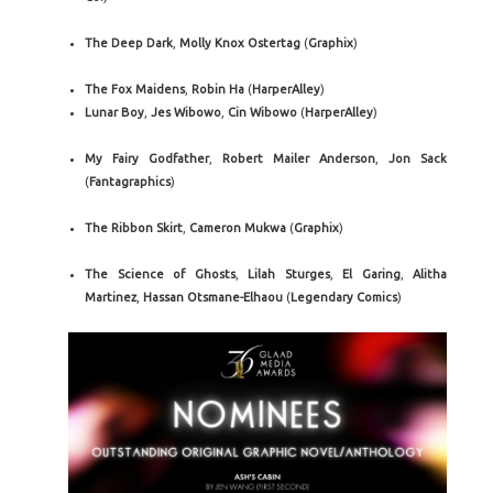
The Deep Dark
,
Molly Knox Ostertag
(
Graphix
)
The Fox Maidens
,
Robin Ha
(
HarperAlley
)
Lunar Boy
,
Jes Wibowo
,
Cin Wibowo
(
HarperAlley
)
My Fairy Godfather
,
Robert Mailer Anderson
,
Jon Sack
(
Fantagraphics
)
The Ribbon Skirt
,
Cameron Mukwa
(
Graphix
)
The Science of Ghosts
,
Lilah Sturges
,
El Garing
,
Alitha
Martinez
,
Hassan Otsmane-Elhaou
(
Legendary Comics
)