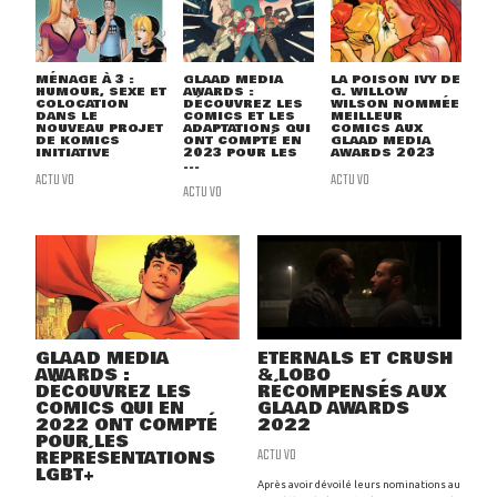
MÉNAGE À 3 :
GLAAD MEDIA
LA POISON IVY DE
HUMOUR, SEXE ET
AWARDS :
G. WILLOW
COLOCATION
DÉCOUVREZ LES
WILSON NOMMÉE
DANS LE
COMICS ET LES
MEILLEUR
NOUVEAU PROJET
ADAPTATIONS QUI
COMICS AUX
DE KOMICS
ONT COMPTÉ EN
GLAAD MEDIA
INITIATIVE
2023 POUR LES
AWARDS 2023
...
ACTU VO
ACTU VO
ACTU VO
GLAAD MEDIA
ETERNALS ET CRUSH
AWARDS :
& LOBO
DÉCOUVREZ LES
RÉCOMPENSÉS AUX
COMICS QUI EN
GLAAD AWARDS
2022 ONT COMPTÉ
2022
POUR LES
ACTU VO
REPRÉSENTATIONS
LGBT+
Après avoir dévoilé leurs nominations au