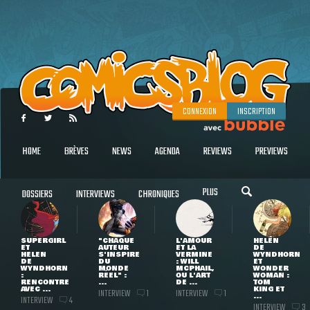
CONNEXION
INSCRIPTION
HOME
BRÈVES
NEWS
AGENDA
REVIEWS
PREVIEWS
PLUS
DOSSIERS
INTERVIEWS
CHRONIQUES
SUPERGIRL
"CHAQUE
L'AMOUR
HELEN
ET
AUTEUR
ET LA
DE
HELEN
S'INSPIRE
VERMINE
WYNDHORN
DE
DU
: WILL
ET
WYNDHORN
MONDE
MCPHAIL,
WONDER
:
RÉEL" :
OU L'ART
WOMAN :
RENCONTRE
...
DE ...
TOM
AVEC ...
KING ET
INTERVIEW
INTERVIEW
1
1
...
INTERVIEW
4
INTERVIEW
3