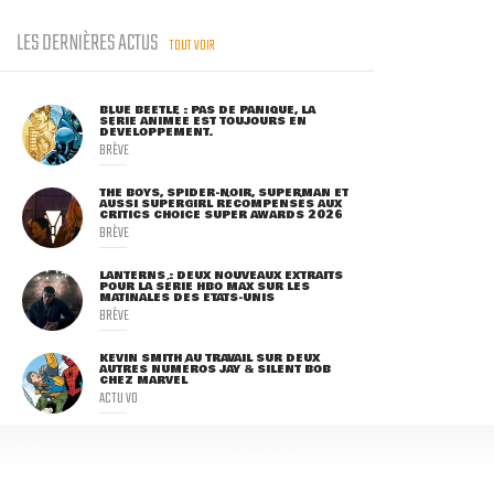
LES DERNIÈRES ACTUS
TOUT VOIR
BLUE BEETLE : PAS DE PANIQUE, LA
SÉRIE ANIMÉE EST TOUJOURS EN
DÉVELOPPEMENT.
BRÈVE
THE BOYS, SPIDER-NOIR, SUPERMAN ET
AUSSI SUPERGIRL RÉCOMPENSÉS AUX
CRITICS CHOICE SUPER AWARDS 2026
BRÈVE
LANTERNS : DEUX NOUVEAUX EXTRAITS
POUR LA SÉRIE HBO MAX SUR LES
MATINALES DES ETATS-UNIS
BRÈVE
KEVIN SMITH AU TRAVAIL SUR DEUX
AUTRES NUMÉROS JAY & SILENT BOB
CHEZ MARVEL
ACTU VO