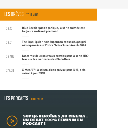
LES BRÈVES
TOUT VOIR
09:20
Blue Beetle : pas de panique, la série animée est
toujours en développement.
09:01
The Boys, Spider-Noir, Superman et aussi Supergirl
récompensés aux Critics Choice Super Awards 2026
08 AOU
Lanterns : deux nouveaux extraits pour la série HBO
Max sur les matinales des Etats-Unis
07 AOU
X-Men '97 : la saison 3 bien prévue pour 2027, et la
saison 4 pour 2028
LES PODCASTS
TOUT VOIR
SUPER-HÉROÏNES AU CINÉMA :
UN DÉBAT 100% FÉMININ EN
PODCAST !