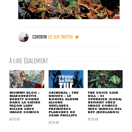
CORENTIN
EST SUR TWITTER
À LIRE ÉGALEMENT
MOMMY BLOG :
CRIMINAL : THE
THE VOICE SAID
MARGUERITTE
KNIVES : LE
KILL : SI
BENETT DONNE
NOUVEL ALBUM
SPURRIER (CODA)
DANS LA SATIRE
ALIGNE
REVIENT CHEZ
FAÇON LADY
QUELQUES
IMAGE COMICS
KILLER CHEZ
PREMIÈRES
AVEC VANESA DEL
IMAGE COMICS
PLANCHES DE
REY (REDLANDS)
SEAN PHILLIPS
ACTU VO
ACTU VO
ACTU VO