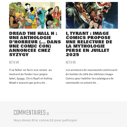
DREAD THE HALL H :
I, TYRANT : IMAGE
UNE ANTHOLOGIE
COMICS PROPOSE
D'HORREUR (... DANS
UNE RELECTURE DE
UNE COMIC CON)
LA MYTHOLOGIE
ANNONCÉE CHEZ
PERSE EN JUILLET
SYZYGY
2025
ACTU VO
ACTU VO
Il va falloir se faire une raison : au
Les annonces de nouveautés continuent
moment de fonder leur propre
de tomber du côté des éditions Image
label, Syzygy, Chris Ryall et Ashley
Comics pour habiller les catalogues de
Wood n'avaient pas prévu de ...
commande en amont de ...
COMMENTAIRES
(
0
)
Vous devez être connecté pour participer