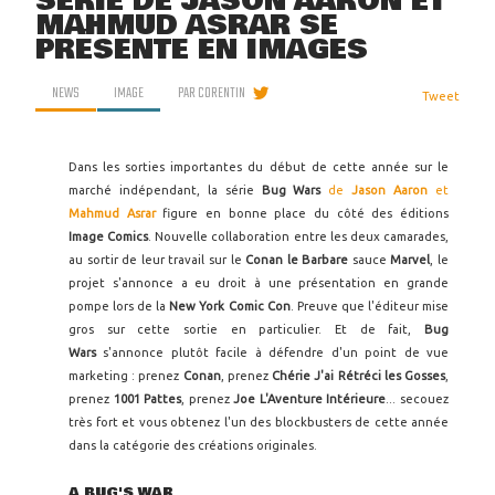
SÉRIE DE JASON AARON ET
MAHMUD ASRAR SE
PRÉSENTE EN IMAGES
NEWS
IMAGE
PAR
CORENTIN
Tweet
Dans les sorties importantes du début de cette année sur le
marché indépendant, la série
Bug Wars
de
Jason Aaron
et
Mahmud Asrar
figure en bonne place du côté des éditions
Image Comics
. Nouvelle collaboration entre les deux camarades,
au sortir de leur travail sur le
Conan le Barbare
sauce
Marvel
, le
projet s'annonce a eu droit à une présentation en grande
pompe lors de la
New York Comic Con
. Preuve que l'éditeur mise
gros sur cette sortie en particulier. Et de fait,
Bug
Wars
s'annonce plutôt facile à défendre d'un point de vue
marketing : prenez
Conan
, prenez
Chérie J'ai Rétréci les Gosses
,
prenez
1001 Pattes
, prenez
Joe L'Aventure Intérieure
... secouez
très fort et vous obtenez l'un des blockbusters de cette année
dans la catégorie des créations originales.
A BUG'S WAR