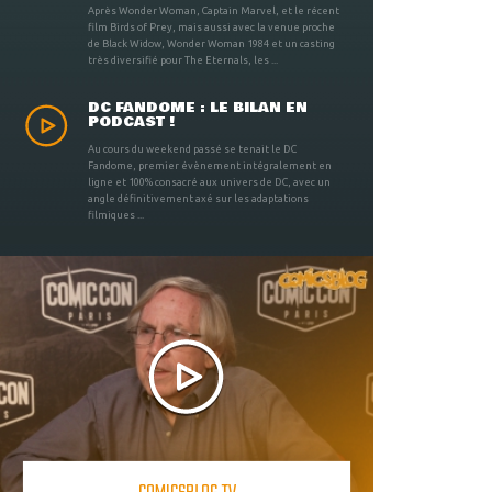
Après Wonder Woman, Captain Marvel, et le récent
film Birds of Prey, mais aussi avec la venue proche
de Black Widow, Wonder Woman 1984 et un casting
très diversifié pour The Eternals, les ...
DC FANDOME : LE BILAN EN
PODCAST !
Au cours du weekend passé se tenait le DC
Fandome, premier évènement intégralement en
ligne et 100% consacré aux univers de DC, avec un
angle définitivement axé sur les adaptations
filmiques ...