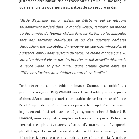
justement être miniaturisé et transporté au milieu d'une longue
guerre entre les guerriers à six pattes de son propre jardin.
"Slade Slaymaker est un enfant de l'Alabama qui se retrouve
soudainement projeté dans un monde vicieux, rampant, un monde
où des armées de fourmis rôdent dans les forêts, où les araignées
sont des sorcières malicieuses et où des guerriers barbares
chevauchent des scarabées. Un royaume de guerriers minuscules et
puissants, enfoui dans le jardin du héros. Le même monde qui a vu
son père dévoré vivant par des insectes et qui accueille désormais
le jeune Slade en plein milieu d'une brutale guerre entre les
différentes factions pour décider du sort de sa famille."
Tout récemment, les éditions
Image Comics
ont publié un
premier aperçu de
Bug Wars #1
avec trois double pages signées
Mahmud Asrar
pour permettre au public de se faire une idée de
l'esthétique de la série. Sans surprises, le projet évoque assez
logiquement l'esthétique de l'âge hyborien cher à
Robert E.
Howard
, avec ses proto-peuples barbares en pagne et l'idée de
civilisations plus évoluées vêtues d'armures qui évoquent
plutôt l'âge du fer et l'arsenal antique. Et évidemment, on se
décapite la tête entre adversaires. Les règles de la fantaisie