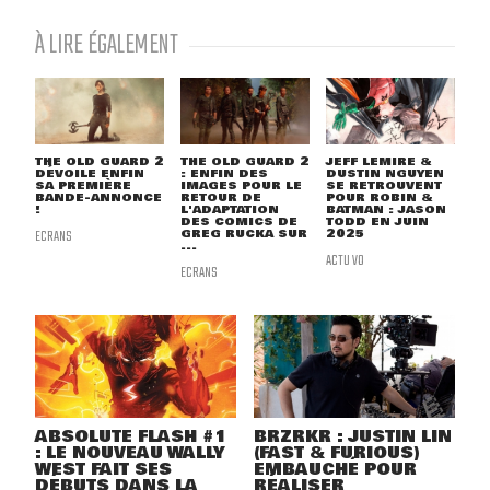
À LIRE ÉGALEMENT
THE OLD GUARD 2
THE OLD GUARD 2
JEFF LEMIRE &
DÉVOILE ENFIN
: ENFIN DES
DUSTIN NGUYEN
SA PREMIÈRE
IMAGES POUR LE
SE RETROUVENT
BANDE-ANNONCE
RETOUR DE
POUR ROBIN &
!
L'ADAPTATION
BATMAN : JASON
DES COMICS DE
TODD EN JUIN
ECRANS
GREG RUCKA SUR
2025
...
ACTU VO
ECRANS
ABSOLUTE FLASH #1
BRZRKR : JUSTIN LIN
: LE NOUVEAU WALLY
(FAST & FURIOUS)
WEST FAIT SES
EMBAUCHÉ POUR
DÉBUTS DANS LA
RÉALISER