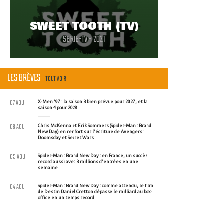
SWEET TOOTH (TV)
SERIE-TV - 2021
LES BRÈVES
TOUT VOIR
07 AOU
X-Men '97 : la saison 3 bien prévue pour 2027, et la
saison 4 pour 2028
06 AOU
Chris McKenna et Erik Sommers (Spider-Man : Brand
New Day) en renfort sur l'écriture de Avengers :
Doomsday et Secret Wars
05 AOU
Spider-Man : Brand New Day : en France, un succès
record aussi avec 3 millions d'entrées en une
semaine
04 AOU
Spider-Man : Brand New Day : comme attendu, le film
de Destin Daniel Cretton dépasse le milliard au box-
office en un temps record