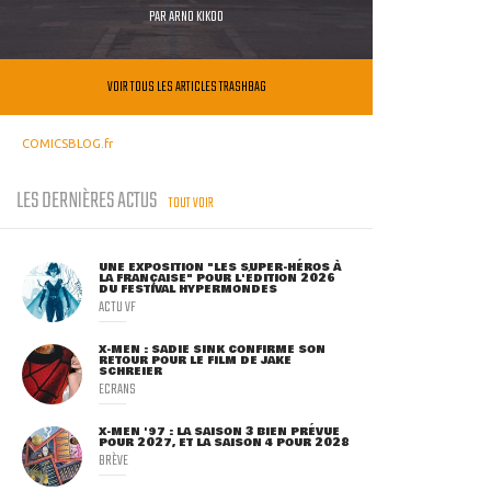
PAR
ARNO KIKOO
VOIR TOUS LES ARTICLES TRASHBAG
COMICSBLOG.fr
LES DERNIÈRES ACTUS
TOUT VOIR
UNE EXPOSITION "LES SUPER-HÉROS À
LA FRANÇAISE" POUR L'ÉDITION 2026
DU FESTIVAL HYPERMONDES
ACTU VF
X-MEN : SADIE SINK CONFIRME SON
RETOUR POUR LE FILM DE JAKE
SCHREIER
ECRANS
X-MEN '97 : LA SAISON 3 BIEN PRÉVUE
POUR 2027, ET LA SAISON 4 POUR 2028
BRÈVE