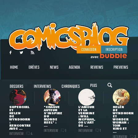
CONNEXION
INSCRIPTION
HOME
BRÈVES
NEWS
AGENDA
REVIEWS
PREVIEWS
PLUS
DOSSIERS
INTERVIEWS
CHRONIQUES
SUPERGIRL
"CHAQUE
L'AMOUR
HELEN
ET
AUTEUR
ET LA
DE
HELEN
S'INSPIRE
VERMINE
WYNDHORN
DE
DU
: WILL
ET
WYNDHORN
MONDE
MCPHAIL,
WONDER
:
RÉEL" :
OU L'ART
WOMAN :
RENCONTRE
...
DE ...
TOM
AVEC ...
KING ET
INTERVIEW
INTERVIEW
1
1
...
INTERVIEW
4
INTERVIEW
3