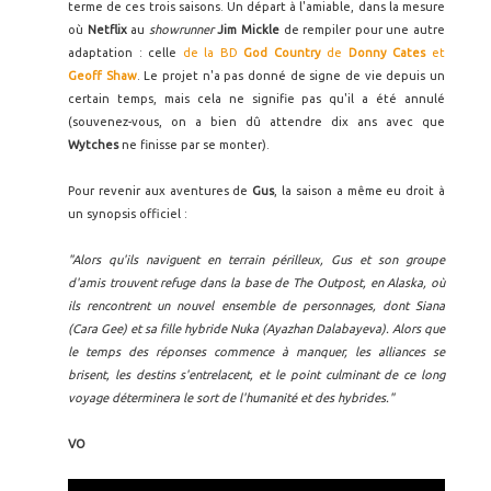
terme de ces trois saisons. Un départ à l'amiable, dans la mesure
où
Netflix
au
showrunner
Jim Mickle
de rempiler pour une autre
adaptation : celle
de la BD
God Country
de
Donny Cates
et
Geoff Shaw
. Le projet n'a pas donné de signe de vie depuis un
certain temps, mais cela ne signifie pas qu'il a été annulé
(souvenez-vous, on a bien dû attendre dix ans avec que
Wytches
ne finisse par se monter).
Pour revenir aux aventures de
Gus
, la saison a même eu droit à
un synopsis officiel :
"Alors qu'ils naviguent en terrain périlleux, Gus et son groupe
d'amis trouvent refuge dans la base de The Outpost, en Alaska, où
ils rencontrent un nouvel ensemble de personnages, dont Siana
(Cara Gee) et sa fille hybride Nuka (Ayazhan Dalabayeva). Alors que
le temps des réponses commence à manquer, les alliances se
brisent, les destins s'entrelacent, et le point culminant de ce long
voyage déterminera le sort de l'humanité et des hybrides."
VO