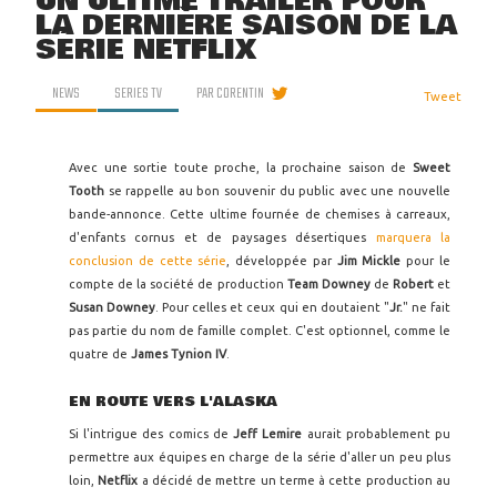
UN ULTIME TRAILER POUR
LA DERNIÈRE SAISON DE LA
SÉRIE NETFLIX
NEWS
SERIES TV
PAR
CORENTIN
Tweet
Avec une sortie toute proche, la prochaine saison de
Sweet
Tooth
se rappelle au bon souvenir du public avec une nouvelle
bande-annonce. Cette ultime fournée de chemises à carreaux,
d'enfants cornus et de paysages désertiques
marquera la
conclusion de cette série
, développée par
Jim Mickle
pour le
compte de la société de production
Team Downey
de
Robert
et
Susan Downey
. Pour celles et ceux qui en doutaient "
Jr.
" ne fait
pas partie du nom de famille complet. C'est optionnel, comme le
quatre de
James Tynion IV
.
EN ROUTE VERS L'ALASKA
Si l'intrigue des comics de
Jeff Lemire
aurait probablement pu
permettre aux équipes en charge de la série d'aller un peu plus
loin,
Netflix
a décidé de mettre un terme à cette production au