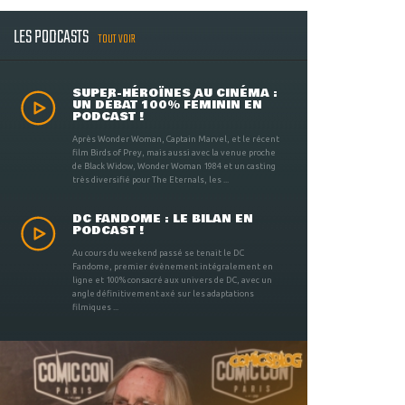
LES PODCASTS
TOUT VOIR
SUPER-HÉROÏNES AU CINÉMA :
UN DÉBAT 100% FÉMININ EN
PODCAST !
Après Wonder Woman, Captain Marvel, et le récent
film Birds of Prey, mais aussi avec la venue proche
de Black Widow, Wonder Woman 1984 et un casting
très diversifié pour The Eternals, les ...
DC FANDOME : LE BILAN EN
PODCAST !
Au cours du weekend passé se tenait le DC
Fandome, premier évènement intégralement en
ligne et 100% consacré aux univers de DC, avec un
angle définitivement axé sur les adaptations
filmiques ...