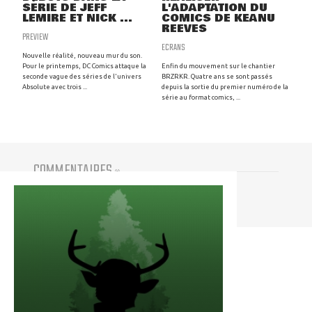
SÉRIE DE JEFF
L'ADAPTATION DU
LEMIRE ET NICK ...
COMICS DE KEANU
REEVES
PREVIEW
ECRANS
Nouvelle réalité, nouveau mur du son.
Pour le printemps, DC Comics attaque la
Enfin du mouvement sur le chantier
seconde vague des séries de l'univers
BRZRKR. Quatre ans se sont passés
Absolute avec trois ...
depuis la sortie du premier numéro de la
série au format comics, ...
COMMENTAIRES
(
0
)
Vous devez être connecté pour participer