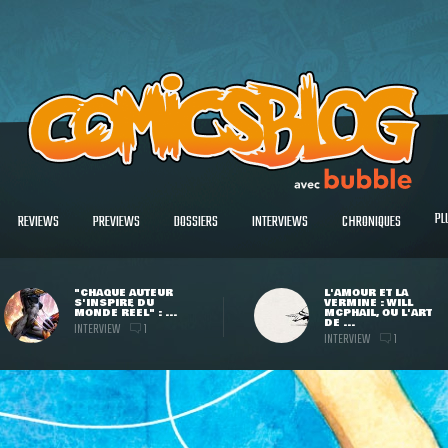
PL
REVIEWS
PREVIEWS
DOSSIERS
INTERVIEWS
CHRONIQUES
"CHAQUE AUTEUR
L'AMOUR ET LA
S'INSPIRE DU
VERMINE : WILL
MONDE RÉEL" : ...
MCPHAIL, OU L'ART
DE ...
INTERVIEW
1
INTERVIEW
1