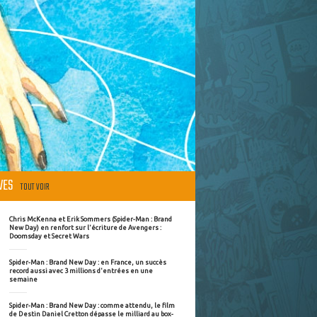
ÈVES
TOUT VOIR
Chris McKenna et Erik Sommers (Spider-Man : Brand
New Day) en renfort sur l'écriture de Avengers :
Doomsday et Secret Wars
Spider-Man : Brand New Day : en France, un succès
record aussi avec 3 millions d'entrées en une
semaine
Spider-Man : Brand New Day : comme attendu, le film
de Destin Daniel Cretton dépasse le milliard au box-