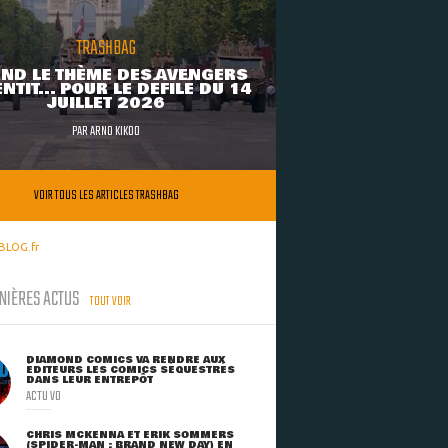
TRASHBAG
ND LE THÈME DES AVENGERS
NTIT... POUR LE DÉFILÉ DU 14
JUILLET 2026
PAR
ARNO KIKOO
VOIR TOUS LES ARTICLES TRASHBAG
BLOG.fr
NIÈRES ACTUS
TOUT VOIR
DIAMOND COMICS VA RENDRE AUX
ÉDITEURS LES COMICS SÉQUESTRÉS
DANS LEUR ENTREPÔT
ACTU VO
CHRIS MCKENNA ET ERIK SOMMERS
(SPIDER-MAN : BRAND NEW DAY) EN