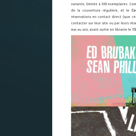
variante, limitée à 300 exemplaires. C
de la couverture régulière, et le
Co
réservations en contact direct (que ce
contacter sur leur site ou par leurs r
mai au soir, avant sortie en librairie le
15