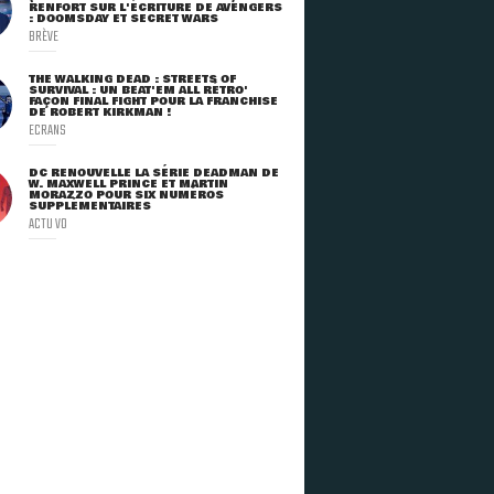
RENFORT SUR L'ÉCRITURE DE AVENGERS
: DOOMSDAY ET SECRET WARS
BRÈVE
THE WALKING DEAD : STREETS OF
SURVIVAL : UN BEAT'EM ALL RÉTRO'
FAÇON FINAL FIGHT POUR LA FRANCHISE
DE ROBERT KIRKMAN !
ECRANS
DC RENOUVELLE LA SÉRIE DEADMAN DE
W. MAXWELL PRINCE ET MARTIN
MORAZZO POUR SIX NUMÉROS
SUPPLÉMENTAIRES
ACTU VO