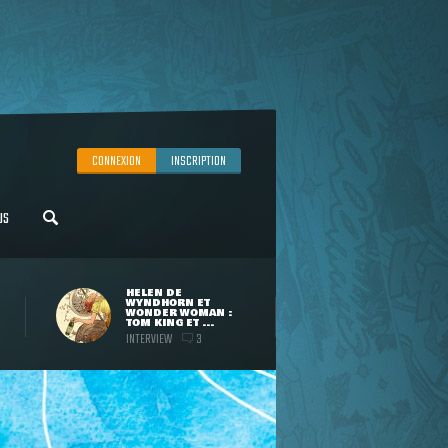
CONNEXION
INSCRIPTION
US
HELEN DE
WYNDHORN ET
WONDER WOMAN :
TOM KING ET ...
INTERVIEW
3