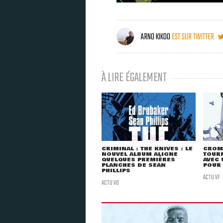
ARNO KIKOO
EST SUR TWITTER
À LIRE ÉGALEMENT
CRIMINAL : THE KNIVES : LE
CROM 
NOUVEL ALBUM ALIGNE
TOURN
QUELQUES PREMIÈRES
AVEC 
PLANCHES DE SEAN
POUR 
PHILLIPS
ACTU VF
ACTU VO