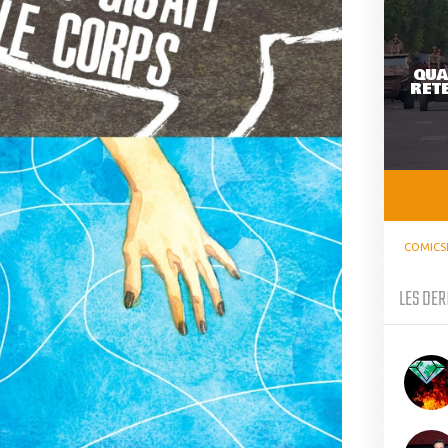
QUA
RETE
COMICS
LES DER