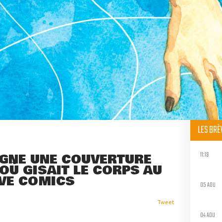
LES BR
11:19
IGNE UNE COUVERTURE
 OÙ GISAIT LE CORPS AU
VE COMICS
05 AOU
Tweet
04 AOU