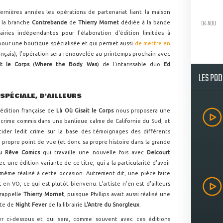
ernières années les opérations de partenariat liant la maison
04 AOU
t la branche
Contrebande
de
Thierry Mornet
dédiée à la bande
rairies indépendantes pour l'élaboration d'édition limitées à
pour une boutique spécialisée et qui permet aussi
de mettre en
nçais), l'opération sera renouvelée au printemps prochain avec
it le Corps
(
Where the Body Was
) de l'intarissable duo
Ed
LES PO
SPÉCIALE, D'AILLEURS
l'édition française de
Là Où Gisait le Corps
nous proposera une
n crime commis dans une banlieue calme de Californie du Sud, et
cider ledit crime sur la base des témoignages des différents
 propre point de vue (et donc sa propre histoire dans la grande
du Rêve Comics
qui travaille une nouvelle fois avec
Delcourt
ec une édition variante de ce titre, qui a la particularité d'avoir
-même réalisé à cette occasion. Autrement dit, une pièce faite
 en VO, ce qui est plutôt bienvenu. L'artiste n'en est d'ailleurs
 rappelle
Thierry Mornet
, puisque Phillips avait aussi réalisé une
nte de
Night Fever
de la librairie
L'Antre du Snorgleux
.
r ci-dessous et qui sera, comme souvent avec ces éditions