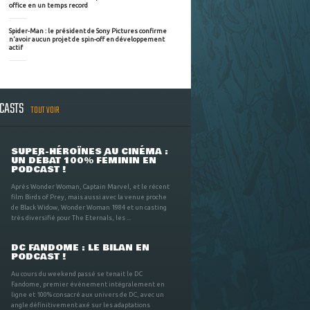
office en un temps record
Spider-Man : le président de Sony Pictures confirme
n'avoir aucun projet de spin-off en développement
actif
DCASTS
TOUT VOIR
SUPER-HÉROÏNES AU CINÉMA :
UN DÉBAT 100% FÉMININ EN
PODCAST !
Après Wonder Woman, Captain Marvel, et le récent
film Birds of Prey, mais aussi avec la venue proche
de Black Widow, Wonder Woman 1984 et un casting
très diversifié pour The Eternals, les ...
DC FANDOME : LE BILAN EN
PODCAST !
Au cours du weekend passé se tenait le DC
Fandome, premier évènement intégralement en
ligne et 100% consacré aux univers de DC, avec un
angle définitivement axé sur les adaptations