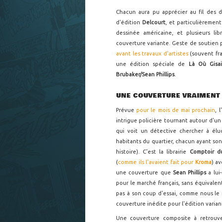
Chacun aura pu apprécier au fil des d
d'édition
Delcourt
, et particulièremen
dessinée américaine, et plusieurs lib
couverture variante. Geste de soutien 
avant les travaux d'artistes
(souvent fra
une édition spéciale de
Là Où Gisa
Brubaker/Sean Phillips
.
UNE COUVERTURE VRAIMENT 
Prévue
pour le mois de mai prochain
, 
intrigue policière tournant autour d'u
qui voit un détective chercher à élu
habitants du quartier, chacun ayant son
histoire). C'est la librairie
Comptoir 
(
comme ils l'avaient fait pour
Kroma
) av
une couverture que
Sean Phillips
a lui
pour le marché français, sans équivalent
pas à son coup d'essai, comme nous le
couverture inédite pour l'édition varia
Une couverture composite à retrouve