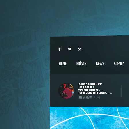
HOME
BRÈVES
NEWS
AGENDA
SUPERGIRL ET
HELEN DE
WYNDHORN :
RENCONTRE AVEC ...
INTERVIEW
4