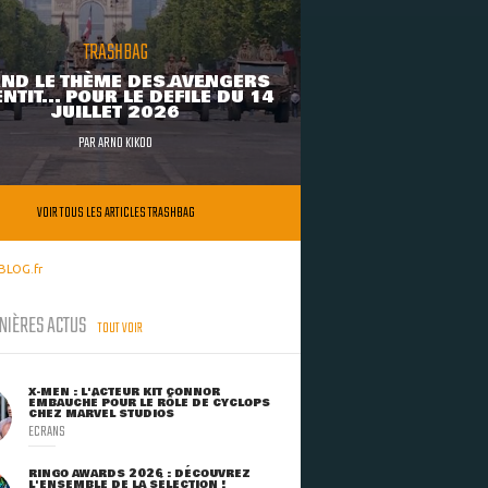
TRASHBAG
ND LE THÈME DES AVENGERS
NTIT... POUR LE DÉFILÉ DU 14
JUILLET 2026
PAR
ARNO KIKOO
VOIR TOUS LES ARTICLES TRASHBAG
BLOG.fr
NIÈRES ACTUS
TOUT VOIR
X-MEN : L'ACTEUR KIT CONNOR
EMBAUCHÉ POUR LE RÔLE DE CYCLOPS
CHEZ MARVEL STUDIOS
ECRANS
RINGO AWARDS 2026 : DÉCOUVREZ
L'ENSEMBLE DE LA SÉLECTION !