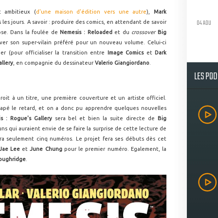
 ambitieux (
d'une maison d'édition vers une autre
),
Mark
04 AOU
les jours. A savoir : produire des comics, en attendant de savoir
se. Dans la foulée de
Nemesis : Reloaded
et du
crossover
Big
uver son super-vilain préféré pour un nouveau volume. Celui-ci
 (pour officialiser la transition entre
Image Comics
et
Dark
llery
, en compagnie du dessinateur
Valerio Giangiordano
.
LES PO
roit à un titre, une première couverture et un artiste officiel.
ttrapé le retard, et on a donc pu apprendre quelques nouvelles
s : Rogue's Gallery
sera bel et bien la suite directe de
Big
s qui auraient envie de se faire la surprise de cette lecture de
rera seulement cinq numéros. Le projet fera ses débuts dès cet
Jae Lee
et
June Chung
pour le premier numéro. Egalement, la
oughridge
.