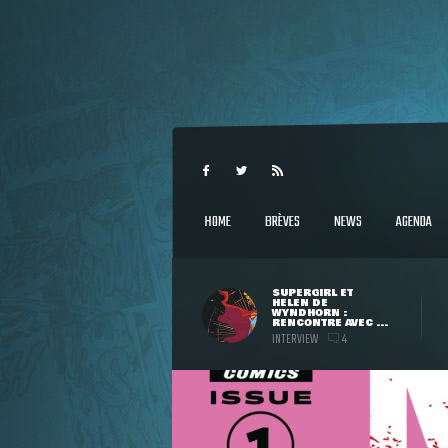
HOME
BRÈVES
NEWS
AGENDA
SUPERGIRL ET
HELEN DE
WYNDHORN :
RENCONTRE AVEC ...
INTERVIEW
4