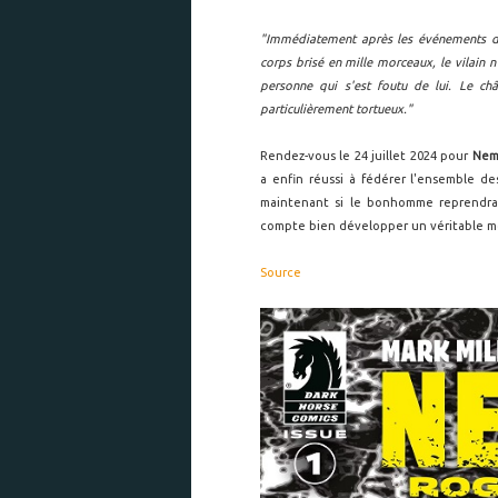
"Immédiatement après les événements d
corps brisé en mille morceaux, le vilain 
personne qui s'est foutu de lui. Le châ
particulièrement tortueux."
Rendez-vous le 24 juillet 2024 pour
Neme
a enfin réussi à fédérer l'ensemble d
maintenant si le bonhomme reprendra 
compte bien développer un véritable mo
Source