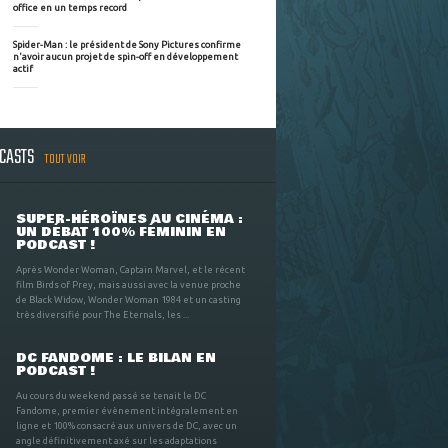
office en un temps record
Spider-Man : le président de Sony Pictures confirme
n'avoir aucun projet de spin-off en développement
actif
DCASTS
TOUT VOIR
SUPER-HÉROÏNES AU CINÉMA :
UN DÉBAT 100% FÉMININ EN
PODCAST !
Après Wonder Woman, Captain Marvel, et le récent
film Birds of Prey, mais aussi avec la venue proche
de Black Widow, Wonder Woman 1984 et un casting
très diversifié pour The Eternals, les ...
DC FANDOME : LE BILAN EN
PODCAST !
Au cours du weekend passé se tenait le DC
Fandome, premier évènement intégralement en
ligne et 100% consacré aux univers de DC, avec un
angle définitivement axé sur les adaptations