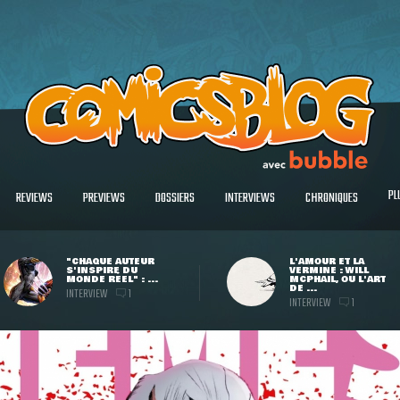
PL
REVIEWS
PREVIEWS
DOSSIERS
INTERVIEWS
CHRONIQUES
"CHAQUE AUTEUR
L'AMOUR ET LA
S'INSPIRE DU
VERMINE : WILL
MONDE RÉEL" : ...
MCPHAIL, OU L'ART
DE ...
INTERVIEW
1
INTERVIEW
1